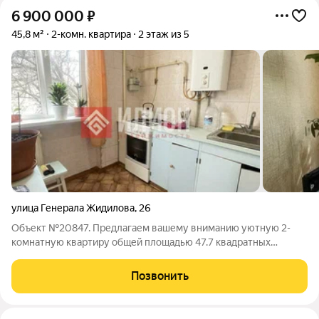
6 900 000
₽
45,8 м²
2-комн. квартира
2 этаж из 5
улица Генерала Жидилова
,
26
Объект №20847. Предлагаем вашему вниманию уютную 2-
комнатную квартиру общей площадью 47.7 квадратных
метров, расположенную на втором этаже пятиэтажного
блочного дома в тихом районе города Севастополя. Жилая
Позвонить
площадь составляет 27.7 квадратных метров,