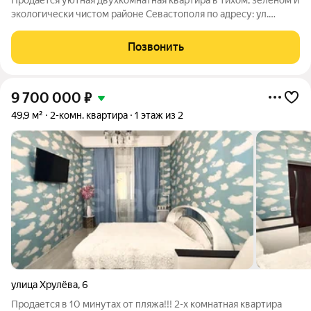
Продается уютная двухкомнатная квартира в тихом, зеленом и
экологически чистом районе Севастополя по адресу: ул.
Генерала Жидилова. Преимущества квартиры: Идеальный
этаж: 3-й этаж 5-этажного дома золотая середина. Квартира
Позвонить
сухая, теплая и светлая.
9 700 000
₽
49,9 м²
2-комн. квартира
1 этаж из 2
улица Хрулёва
,
6
Продается в 10 минутах от пляжа!!! 2-х комнатная квартира