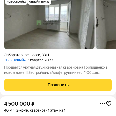
новостройка
онлайн показ
Лабораторное шоссе
,
33к1
ЖК «Новый»
, 3 квартал 2022
Продается уютная двухкомнатная квартира на Горпищенко в
новом доме!!! Застройщик «Альфагруппинвест" Общая
площадь квартиры 42,7 кв.м., (без учета лоджии) ,жилая 28
кв.м ( изолированная комната 15 кв.м. с выходом на
Позвонить
утепленную лоджию). Кухня разделена
4 500 000
₽
40 м²
2-комн. квартира
1 этаж из 1