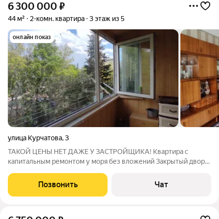
6 300 000
₽
44 м²
2-комн. квартира
3 этаж из 5
онлайн показ
улица Курчатова
,
3
ТАКОЙ ЦЕНЫ НЕТ ДАЖЕ У ЗАСТРОЙЩИКА! Квартира с
капитальным ремонтом у моря без вложений Закрытый двор
Автономное отопление Не хотите после покупки еще полгода
делать ремонт? Тогда эта квартира может вам подойти. 44 м с
Позвонить
Чат
лоджией капитальный ремонт