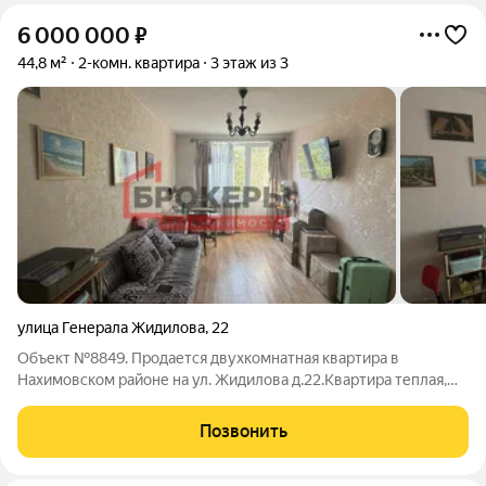
6 000 000
₽
44,8 м²
2-комн. квартира
3 этаж из 3
улица Генерала Жидилова
,
22
Объект №8849. Продается двухкомнатная квартира в
Нахимовском районе на ул. Жидилова д.22.Квартира теплая,
солнечная, выходит окнами во двор.Заезжай живи. Горячее
водоснабжение газовая колонка.Во дворе открытая парковка.
Позвонить
Про квартиру: - Этаж/этажность