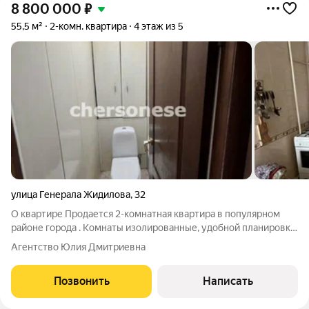
8 800 000
₽
55,5 м²
2-комн. квартира
4 этаж из 5
улица Генерала Жидилова
,
32
О квартире Продается 2-комнатная квартира в популярном
районе города . Комнаты изолированные, удобной планировки,
позволяют комфортно разместить семью. Общая площадь 55,5
Агентство Юлия Дмитриевна
м, жилая 28,7 м, кухня 7,4 м достаточно места для жизни и
отдыха. Высота
Позвонить
Написать