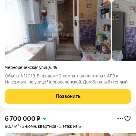
Чернореченская улица
,
45
Объект №2019. В продаже 2-комнатная квартира с АГВ в
Инкермане по улице Чернореченской. Дом блочный (теплый +
отличная шумоизоляция). Свет, газ и вода - городские;
отопление - установлен и узаконен 2-контурный газовый
Позвонить
котел (поэтому платежки будут в
6 700 000
₽
50,7 м²
2-комн. квартира
3 этаж из 5