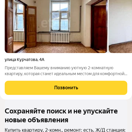
улица Курчатова
,
4А
Представляем Вашему вниманию уютную 2-комнатную
квартиру, которая станет идеальным местом для комфортной
жизни или инвестиции! Добавляйте в избранное, чтобы не
потерять! Этаж - 1/1 Общая площадь - 37,3 м Жилая площадь -
Позвонить
19,8 м Кухня - 8,5 м Санузел -
Сохраняйте поиск и не упускайте
новые объявления
Купить квартиру, 2-комн., ремонт: есть, Ж/Д станция: