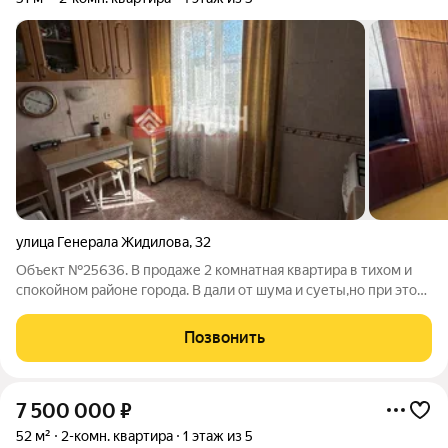
улица Генерала Жидилова
,
32
Объект №25636. В продаже 2 комнатная квартира в тихом и
спокойном районе города. В дали от шума и суеты,но при этом
всё нужное рядом!!Идеальный вариант для людей с
детьми(школа и сад рядом) и тех кто предпочитает тишину и
Позвонить
комфорт.Из окон открывается
7 500 000
₽
52 м²
2-комн. квартира
1 этаж из 5