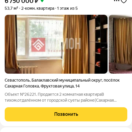
6 750 000
₽
53,7 м²
2-комн. квартира
1 этаж из 5
Севастополь
,
Балаклавский муниципальный округ
,
посёлок
Сахарная Головка
,
Фруктовая улица
,
14
Объект №26221. Продается 2 комнатная квартираВ
тихом,отдалённом от городской суеты районе(Сахарная
Головка),в 15 минутах езды от Севастополя. С ремонтом
который позволит сразу заехать и жить. О КВАРТИРЕ:Одна из
Позвонить
самых удачных планировок того времени,с