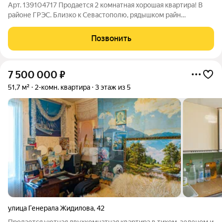
Арт. 139104717 Продается 2 комнатная хорошая квартира! В
районе ГРЭС. Близко к Севастополю, рядышком райн
Жидилова. Прекрасный вид на море и горы. Тихо и спокойно!.
До остановки 1 минуты ходьбы. До инфраструктура 5 мин
Позвонить
ходьбы. Звоните!
7 500 000
₽
51,7 м²
2-комн. квартира
3 этаж из 5
улица Генерала Жидилова
,
42