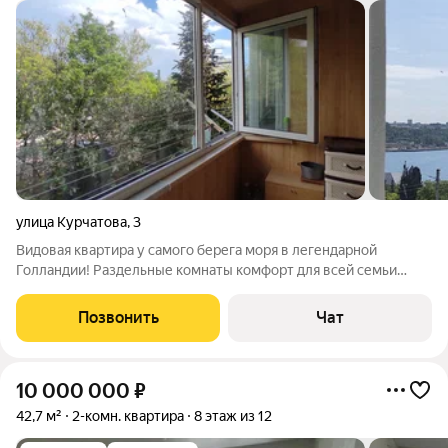
улица Курчатова
,
3
Видовая квартира у самого берега моря в легендарной
Голландии! Раздельные комнаты комфорт для всей семьи
Раздельный санузел Высокие потолки больше света и воздуха
Просторный балкон с приятным видом Не угловая квартира
Позвонить
Чат
Тихие и
10 000 000
₽
42,7 м²
2-комн. квартира
8 этаж из 12