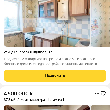
улица Генерала Жидилова
,
32
Продается 2-х квартира на третьем этаже 5-ти этажного
блочного дома 1971 года постройки с отличными тепло- и
звукоизоляционными характеристиками. Квартира с редкой,
удачнейшей планировкой: широкий коридор, раздельный
Позвонить
санузел, кухня практически 8м2,
4 500 000
₽
37,3 м²
2-комн. квартира
1 этаж из 1