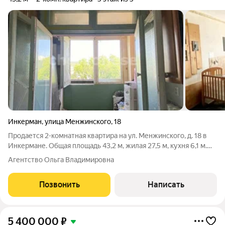
Инкерман
,
улица Менжинского
,
18
Продается 2-комнатная квартира на ул. Менжинского, д. 18 в
Инкермане. Общая площадь 43,2 м, жилая 27,5 м, кухня 6,1 м.
Состояние: Установлены новые радиаторы. Можно заехать и
Агентство Ольга Владимировна
жить, сделать ремнт под себя. Санузел раздельный, есть
удобная лоджия.
Позвонить
Написать
5 400 000
₽