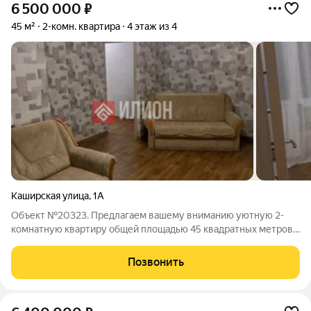
6 500 000
₽
45 м²
2-комн. квартира
4 этаж из 4
Каширская улица
,
1А
Объект №20323. Предлагаем вашему вниманию уютную 2-
комнатную квартиру общей площадью 45 квадратных метров,
расположенную на четвертом этаже четырехэтажного
блочного дома в районе ГРЭС. Жилая зона составляет 29
Позвонить
квадратных метров, а просторная кухня