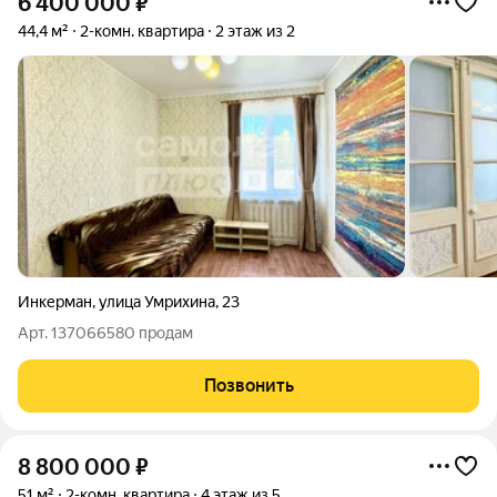
6 400 000
₽
44,4 м²
2-комн. квартира
2 этаж из 2
Инкерман
,
улица Умрихина
,
23
Арт. 137066580 продам
Позвонить
8 800 000
₽
51 м²
2-комн. квартира
4 этаж из 5