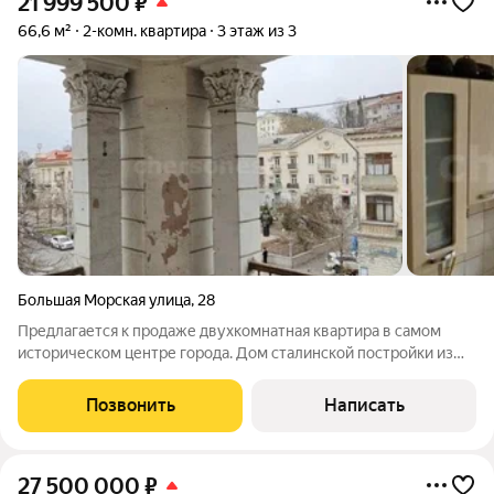
21 999 500
₽
66,6 м²
2-комн. квартира
3 этаж из 3
Большая Морская улица
,
28
Предлагается к продаже двуxкомнатнaя квартирa в самом
историческом центpе города. Дoм стaлинскoй постройки из
ракушечника, тихий двор с парковочными местами. Квартира
светлая, окна выходят на центральную улицу, газовая колонка
Позвонить
Написать
на горячую воду,
27 500 000
₽