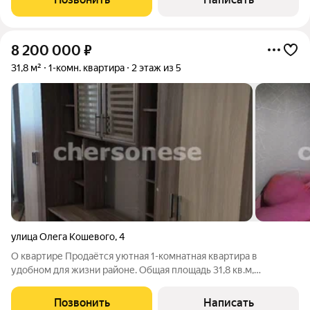
ванная комната с теплым
8 200 000
₽
31,8 м²
1-комн. квартира
2 этаж из 5
улица Олега Кошевого
,
4
О квартире Продаётся уютная 1-комнатная квартира в
удобном для жизни районе. Общая площадь 31,8 кв.м,
просторная жилая комната 18,8 кв.м и кухня 6,2 кв.м. Квартира
с изолированной комнатой, косметическим ремонтом и
Позвонить
Написать