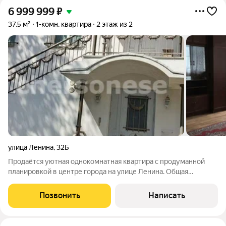
6 999 999
₽
37,5 м²
1-комн. квартира
2 этаж из 2
улица Ленина
,
32Б
Продаётся уютная однокомнатная квартира с продуманной
планировкой в центре города на улице Ленина. Общая
площадь 37,5 кв.м, кухня 8 кв.м, жилая 22 кв.м. Ремонт
косметический, квартира готова к въезду и при
Позвонить
Написать
необходимости легко подойдёт для адаптации