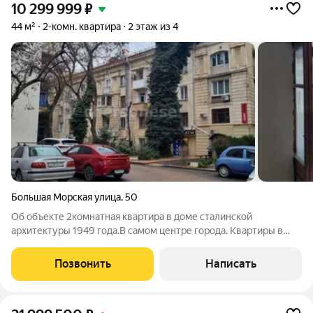
10 299 999
₽
44 м²
2-комн. квартира
2 этаж из 4
Большая Морская улица
,
50
Об объекте 2комнатная квартира в доме сталинской
архитектуры 1949 года.В самом центре города. Квартиры в
этом историческом районе города продаются крайне редко.
Рядом основные достопримечательности Севастополя:
Позвонить
Написать
площади, парки, скверы,музеи,