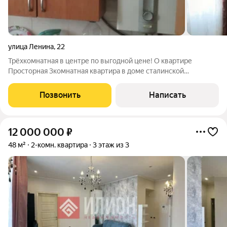
улица Ленина
,
22
Трёхкомнатная в центре по выгодной цене! О квартире
Просторная 3комнатная квартира в доме сталинской
постройки с высокими потолками 3 м. Общая площадь 77 м,
жилая 52 м, кухня 7 м. Комнаты изолированные (24.4., 12.2.,
Позвонить
Написать
15,3., кв.м.), лоджия 7 кв.м.,
12 000 000
₽
48 м²
2-комн. квартира
3 этаж из 3