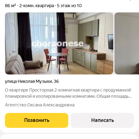
86 м²
2-комн. квартира
5 этаж из 10
улица Николая Музыки
,
36
О квартире Просторная 2-комнатная квартира с продуманной
планировкой и изолированными комнатами. Общая площадь
86 м, жилая 46 м, большая кухня 22 м идеальное пространство
Агентство Оксана Александровна
для семьи и приема гостей. Высокие потолки создают
ощущение дополнительного
Позвонить
Написать