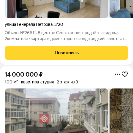
улица Генерала Петрова
,
3/20
Объект №26611. В центре Севастополя продаётся видовая
2комнатная квартира в доме старого фонда редкий шанс стать
владельцем жилья с характером и отличным инвестиционным
потенциалом. Общая площадь квартиры 48 кв. м, жилая 27 кв.
Позвонить
м, кухня 6 кв. м.
14 000 000
₽
100 м²
квартира-студия
2 этаж из 3