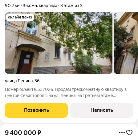
90,2 м²
3-комн. квартира
3 этаж из 3
онлайн показ
улица Ленина
,
36
Номер объекта: 537026. Продам трехкомнатную квартиру в
центре Севастополя, на ул. Ленина, на третьем этаже
трехэтажного дома, общая площадь 90.2м2, жилая 42.7 м2,
кухня 8.9 м2, комнаты раздельные 18.6 м2, 18 м2 и 16.1 м2,
Позвонить
Написать
Санузел раздельный, балкон с
9 400 000
₽