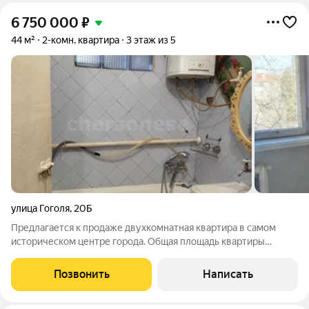
6 750 000
₽
44 м²
2-комн. квартира
3 этаж из 5
улица Гоголя
,
20Б
Предлагается к продаже двухкомнатная квартира в самом
историческом центре города. Общая площадь квартиры
составляет 44 кв.м. Квартира расположена на 3 этаже. Дом
построен из инкерманских блоков, тихий зелёный двор с
Позвонить
Написать
парковочными местами. Квартира