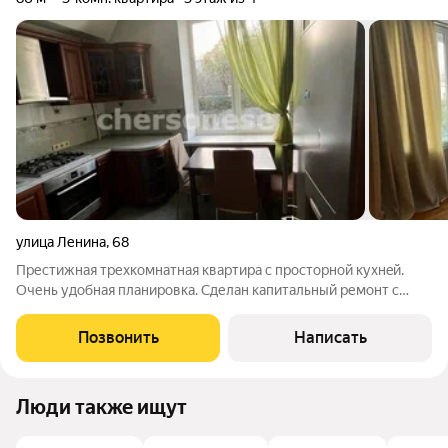
улица Ленина
,
68
Престижная трехкомнатная квартира с простopной кухнeй.
Очень удобная планировка. Сделан капитальный ремонт с
заменой всех коммуникаций. Окна выходят на обе стороны
дома. Светлая, уютная, отлично подходит как для постоянного
Позвонить
Написать
проживания, так и для
Люди также ищут