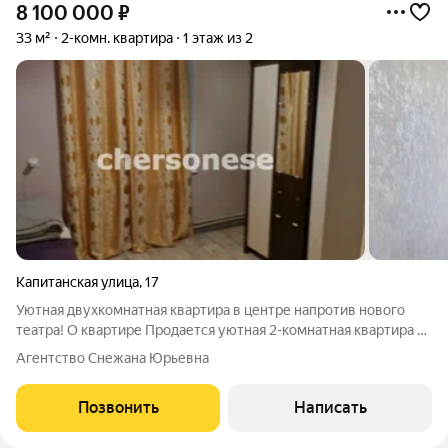
8 100 000
₽
33 м²
2-комн. квартира
1 этаж из 2
Капитанская улица
,
17
Уютная двухкомнатная квартира в центре напротив нового
театра! О квартире Продается уютная 2-комнатная квартира в
кирпичном доме сталинской постройки. Общая площадь 33 м,
Агентство Снежана Юрьевна
жилая 21 м, кухня 6 м. Комнаты смежные, с высокими
потолками 3 м, создающими
Позвонить
Написать