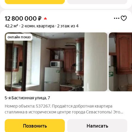
мебелью можно сразу заехать и жить
12 800 000
₽
42,2 м²
2-комн. квартира
2 этаж из 4
онлайн показ
5-я Бастионная улица
,
7
Номер объекта: 537267. Продаётся добротная квартира
сталлинка в историческом центре города Севастополь! Это
эксклюзивный объект недвижимости, для людей, ценящих
комфорт, надёжность и удобство. Идеально подойдет для
Позвонить
Написать
постоянного проживания, а также в