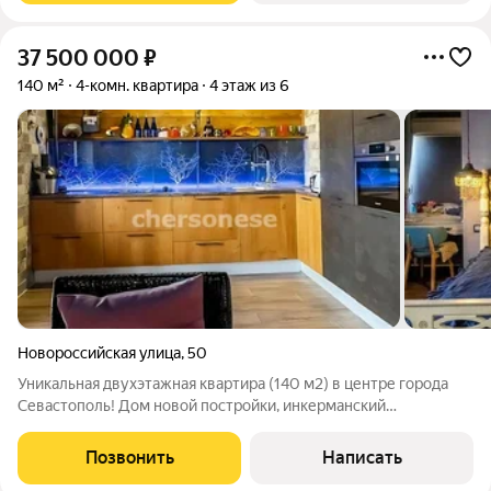
37 500 000
₽
140 м²
4-комн. квартира
4 этаж из 6
Новороссийская улица
,
50
Уникальная двухэтажная квартира (140 м2) в центре города
Севастополь! Дом новой постройки, инкерманский
натуральный камень, газифицирован (АГВ). Территория под
видеонаблюдением. В доме подземный паркинг, парковка.
Позвонить
Написать
Есть своё паркоместо! В доме есть