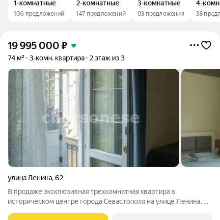
1-комнатные
2-комнатные
3-комнатные
4-комн
106 предложений
147 предложений
93 предложения
38 пред
19 995 000
₽
74 м²
3-комн. квартира
2 этаж из 3
улица Ленина
,
62
В продаже эксклюзивная трехкомнатная квартира в
историческом центре города Севастополя на улице Ленина. В
квартире выполнен качественный ремонт , заменена