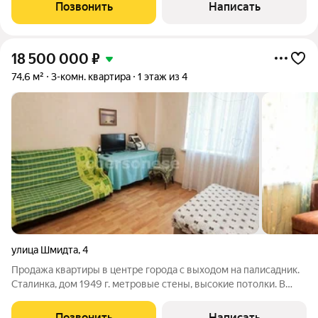
сантехника и электропроводка ,закрытый двор , стоянка для
Позвонить
Написать
автомобиля .Продается квартира с
18 500 000
₽
74,6 м²
3-комн. квартира
1 этаж из 4
улица Шмидта
,
4
Продажа квартиры в центре города с выходом на палисадник.
Сталинка, дом 1949 г. метровые стены, высокие потолки. В
квартире был сделан капитальный ремонт. Все стены
выровнены, поменяна электрика, трубы, окна и двери. Большая
Позвонить
Написать