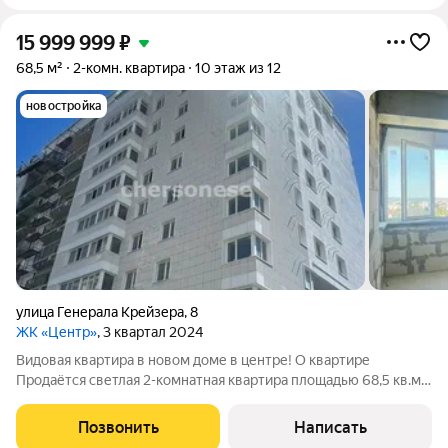
15 999 999
₽
68,5 м²
2-комн. квартира
10 этаж из 12
новостройка
улица Генерала Крейзера
,
8
ЖК «Центр»
, 3 квартал 2024
Видовая квартира в новом доме в центре! О квартире
Продаётся светлая 2-комнатная квартира площадью 68,5 кв.м
на 10 этаже 12-этажного нового монолитного дома 2025 года
постройки. Удобная планировка: изолированные комнаты,
Позвонить
Написать
жилая площадь 40 кв.м, кухня