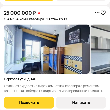
25 000 000
₽
134 м²
4-комн. квартира
13 этаж из 13
Парковая улица
,
14Б
Стильная видовая четырёхкомнатная квартира с ремонтом
возле Парка Победы! О квартире: 4 изолированные комнаты
объединены общим большим холлом Отдельная кухня 15 м с
прекрасным видом на море, идеально для семейных ужинов.
Позвонить
Написать
Все комнаты и кухня с