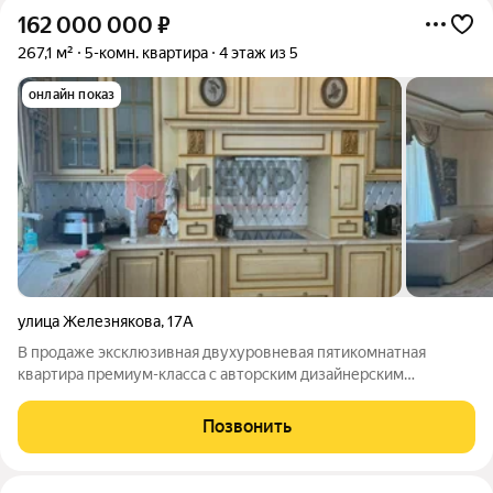
162 000 000
₽
267,1 м²
5-комн. квартира
4 этаж из 5
онлайн показ
улица Железнякова
,
17А
В продаже эксклюзивная двухуровневая пятикомнатная
квартира премиум-класса с авторским дизайнерским
ремонтом в одном из наиболее престижных районов
Севастополя. Объект расположен по адресу: г. Севастополь,
Позвонить
Ленинский район, ул. Железнякова, д. 17А, в