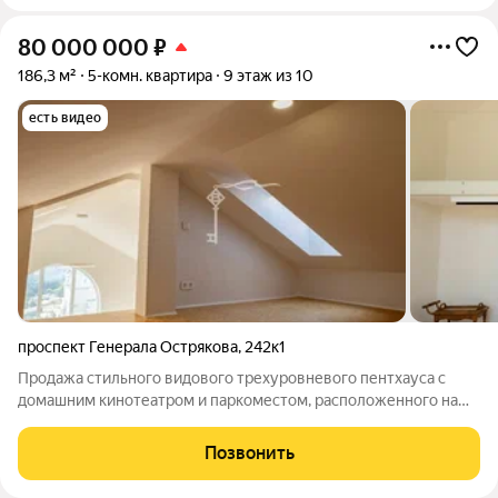
80 000 000
₽
186,3 м²
5-комн. квартира
9 этаж из 10
есть видео
проспект Генерала Острякова
,
242к1
Продажа стильного видового трехуровневого пентхауса с
домашним кинотеатром и паркоместом, расположенного на
последних этажах в престижном жилом комплексе Скальса в
Севастополе. Общая площадь квартиры с учетом балконов и
Позвонить
террасы 233 м. Особенности: