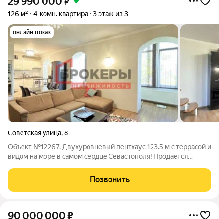
29 990 000
₽
126 м²
4-комн. квартира
3 этаж из 3
онлайн показ
Советская улица
,
8
Объект №12267. Двухуровневый пентхаус 123.5 м с террасой и
видом на море в самом сердце Севастополя! Продается
уникальная 4-комнатная квартира на ул. Советская, 8,
Ленинский район. Исторический центр, дом из экологичного
Позвонить
инкерманского камня
90 000 000
₽