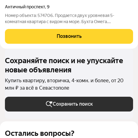
Античный проспект
,
9
Номер объекта: 574706. Продается двух уровневая 5-
комнатная квартира с видом на море. Бухта Омега.
Гагаринский район. Античный 9. Дом построен в 2012 году,
монолитно-каркасный с заполнением из инкерманских блоков.
Позвонить
Стены 60 см. Утеплённый фасад.
Сохраняйте поиск и не упускайте
новые объявления
Купить квартиру, вторичка, 4-комн. и более, от 20
млн ₽ за всё в Севастополе
Сохранить поиск
Остались вопросы?