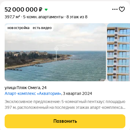
52 000 000
₽
397,7 м²
5-комн. апартаменты
8 этаж из 8
новостройка
есть видео
улица Пляж Омега
,
24
Апарт-комплекс «Акватория»
, 3 квартал 2024
Эксклюзивное предложение: 5-комнатный пентхаус площадью
397 м, расположенный на последних этажах апарт-комплекса
«Акватория» в Севастополе. Это уникальное предложение на
первой береговой линии у бухты Омега, сочетающее масштаб,
Позвонить
панорамные виды и