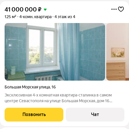
41 000 000
₽
125 м²
4-комн. квартира
4 этаж из 4
Большая Морская улица
,
16
Эксклюзивная 4-х комнатная квартира-сталинка в самом
центре Севастополя на улице Большая Морская, дом 16
напротив кинотеатра "Победа". Общая площадь 125 кв.м,
жилая 82,8 кв.м: 30,8/21/18,6/12,6. Комнаты изолированные,
Позвонить
Чат
4/4эт. Высота потолков 3,6 м.