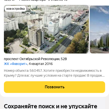
новостройка
проспект Октябрьской Революции
,
52В
ЖК «Фаворит»
, 4 квартал 2016
Номер объекта: 560457. Хотите приобрести недвижимость в
Крыму? Для вас лучшие условия на старте продаж! В продаже
двухуровневая четырехкомнатная квартира, в сердце самого
популярного района Севастополя с развитой
Позвонить
инфраструктурой! Более 100 квадратных
Сохраняйте поиск и не упускайте