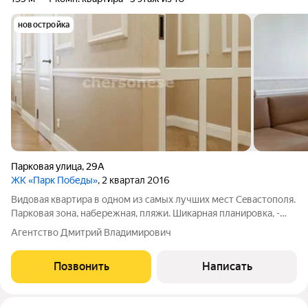
новостройка
Парковая улица
,
29А
ЖК «Парк Победы»
, 2 квартал 2016
Видoвaя квapтира в одном из самых лучшиx мест Сeвacтопoля.
Паркoвая зона, набережная, пляжи. Шикарная планировка, -
комфорт и стиль. Светлая и пpосторная кухня-гостиная. Две
Агентство Дмитрий Владимирович
большие спальни и две гардеробные. Три санузла и прачечная.
Классический
Позвонить
Написать