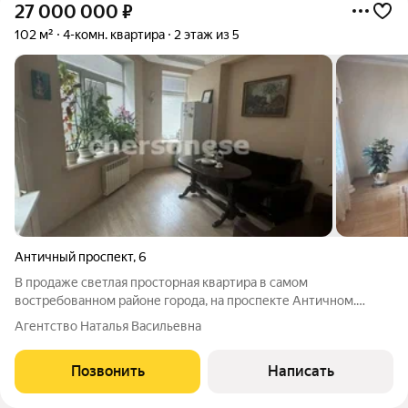
27 000 000
₽
102 м²
4-комн. квартира
2 этаж из 5
Античный проспект
,
6
В продаже светлая просторная квартира в самом
востребованном районе города, на проспекте Античном.
Комфортный второй этаж, что большая редкость для квартир
Агентство Наталья Васильевна
такой площади. Все комнаты раздельные. В квартире
установлено автономное отопление (АГВ,
Позвонить
Написать