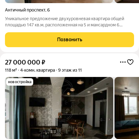
Античный проспект
,
6
Уникальное предложение двухуровневая квартира общей
площадью 147 кв.м, расположенная на 5 и мансардном 6
этажах современного 6-этажного дома. Это не просто
квартира, а два полноценных автономных жилых пространства
Позвонить
по 73 кв.м каждое, каждое со своим
27 000 000
₽
118 м²
4-комн. квартира
9 этаж из 11
новостройка