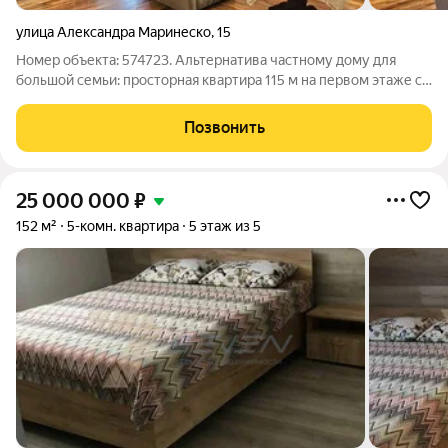
улица Александра Маринеско
,
15
Номер объекта: 574723. Альтернатива частному дому для
большой семьи: просторная квартира 115 м на первом этаже с
собственным огороженным участком в 1 сотку большая
редкость для города! Дом из инкерманского камня славится
Позвонить
отличной тепло- и
25 000 000
₽
152 м²
5-комн. квартира
5 этаж из 5