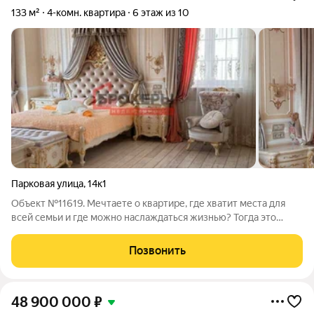
133 м²
4-комн. квартира
6 этаж из 10
Парковая улица
,
14к1
Объект №11619. Мечтаете о квартире, где хватит места для
всей семьи и где можно наслаждаться жизнью? Тогда это
предложение для вас! Продается просторная 4-комнатная
квартира площадью 133 кв.м. на 6 этаже современного дома в
Позвонить
Гагаринском районе, 5 мин
48 900 000
₽