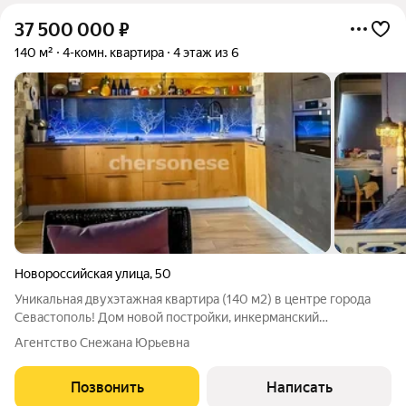
37 500 000
₽
140 м²
4-комн. квартира
4 этаж из 6
Новороссийская улица
,
50
Уникальная двухэтажная квартира (140 м2) в центре города
Севастополь! Дом новой постройки, инкерманский
натуральный камень, газифицирован (АГВ). Территория под
Агентство Снежана Юрьевна
видеонаблюдением. В доме подземный паркинг, парковка.
Есть своё паркоместо! В доме есть
Позвонить
Написать