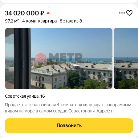
34 020 000
₽
97,2 м²
4-комн. квартира
8 этаж из 8
Советская улица
,
16
Продается эксклюзивная 4-комнатная квартира с панорамным
видом на море в самом сердце Севастополя. Адрес: г.
Севастополь, Ленинский район, ул. Советская, д. 16 Этаж: 8 из 8
Год постройки: 2010 Общая площадь: 100 кв. м (включая
Позвонить
балкон) Жилая площадь: