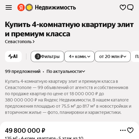
Купить 4-комнатную квартиру элит
и премиум класса
Севастополь
AI
Фильтры
4+ комн.
от 20 млн ₽
П
3
99 предложений
•
по актуальности
Купить 4-комнатную квартиру элит и премиум класса в
Севастополе — 99 объявлений от агентств и собственников
по продаже квартир по цене от 18 000 000 ₽ до
380 000 000 ₽ на Яндекс Недвижимости. В нашем каталоге
предложения площадью от 75,5 м² до 817 м² в новостройках и
вторичном жилье — фото, планировки и характеристики.
49 800 000
₽
135 м²
4-комн. квартира
5 этаж из 10