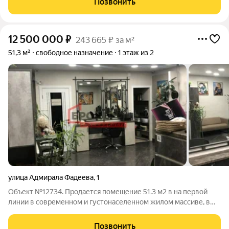
Позвонить
торговозофисном центре: «Плаза», по адресу:
12 500 000
₽
243 665 ₽ за м²
51,3 м²
свободное назначение
1 этаж из 2
улица Адмирала Фадеева
,
1
Объект №12734. Продается помещение 51.3 м2 в на первой
линии в современном и густонаселенном жилом массиве, в
Гагаринском районе, ул. Фадеева, д.1. Помещение расположено
на первом этаже. В помещении выполнен качественный
Позвонить