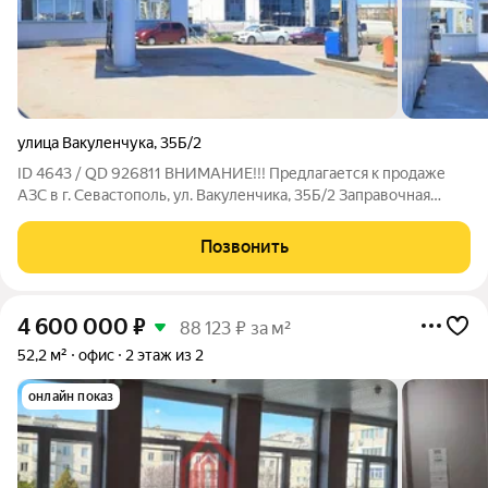
улица Вакуленчука
,
35Б/2
ID 4643 / QD 926811 ВНИМАНИЕ!!! Предлагается к продаже
АЗС в г. Севастополь, ул. Вакуленчика, 35Б/2 Заправочная
станция находится в Гагаринском районе г. Севастополь.
Комплекс состоит из АЗС и кафе на первом этаже и офисные
Позвонить
помещение на втором этаже.
4 600 000
₽
88 123 ₽ за м²
52,2 м²
офис
2 этаж из 2
онлайн показ