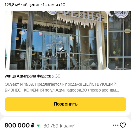
129,8 м²
общепит
1 этаж из 10
улица Адмирала Фадеева
,
30
Объект №1539. Предлагается к продаже ДЕЙСТВУЮЩИЙ
БИЗНЕС - КОФЕЙНЯ по ул.Адм.Фадеева,30 (право аренды
нежилого помещения со всем оборудованием/инвентарем и
мебелью!) в элитном курортном районе города, который
Позвонить
является наиболее востребованным и
800 000
₽
30 769 ₽ за м²