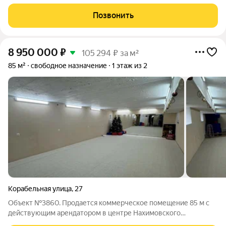
для продуктового магазина), кондиционер, счетчик, остается
холодильник и холодильная витрина. Арт. 136293134
Позвонить
8 950 000
₽
105 294 ₽ за м²
85 м²
свободное назначение
1 этаж из 2
Корабельная улица
,
27
Объект №3860. Продается коммерческое помещение 85 м с
действующим арендатором в центре Нахимовского
районаКлючевое предложение: Готовый бизнес-актив в