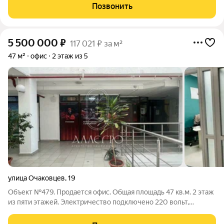
студию, салон услуг. Основные преимущества:Площадь 83 м 3
Позвонить
просторных кабинета, возможность
5 500 000
₽
117 021 ₽ за м²
47 м²
офис
2 этаж из 5
улица Очаковцев
,
19
Объект №479. Продается офис. Общая площадь 47 кв.м. 2 этаж
из пяти этажей. Электричество подключено 220 вольт,
потолки 3 м., ограниченный доПредлагается к продаже
коммерческое помещение в центре города, в