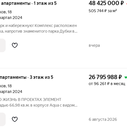
48 425 000
₽
е апартаменты · 1 этаж из 5
505 744 ₽ за м²
ков
,
18
квартал 2024
парк и набережную! Комплекс расположен
ка, напротив знаменитого парка Дубки в
он, в непосредственной близости от
ва, на берегу канала. Шум вековых
вчера
26 795 988
₽
апартаменты · 3 этаж из 5
от 96 261 ₽ в месяц
ков
,
18
квартал 2024
 ЖИЗНЬ В ПРОЕКТАХ ЭЛЕМЕНТ
ью 66,98 кв.м. в корпусе Aqua с видом
 «Bereg. Курортный» первый проект
ера ELEMENT (ранее Element
6 августа 2026