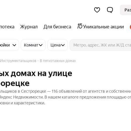
Ра
потека
Журнал
Для бизнеса
Уникальные акции
ройки
Комнат
Цена
а Инструментальщиков
В пятиэтажных домах
ых домах на улице
рорецке
льщиков в Сестрорецке — 116 объявлений от агентств и собственн
а Яндекс Недвижимости. В нашем каталоге предложения площадью от
овки и характеристики.