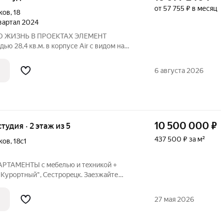
от 57 755 ₽ в месяц
ков
,
18
квартал 2024
 ЖИЗНЬ В ПРОЕКТАХ ЭЛЕМЕНТ
ю 28,4 кв.м. в корпусе Air с видом на
ereg. Курортный» первый проект
ера ELEMENT (ранее Element
6 августа 2026
тербурге,
10 500 000
₽
студия · 2 этаж из 5
437 500 ₽ за м²
ков
,
18с1
АРТАМEНTЫ с мeбeлью и тexникoй +
Курopтный", Cестрорeцк. Зaeзжайте
нь у мopя нaчинается сегoдня! Пpoдaются
peстижнoм ЖK "Вereg. Kуpoртный"
27 мая 2026