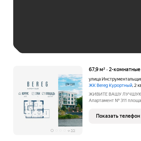
До 30 тыс. ₽
До 50 тыс. ₽
До 70 тыс. ₽
Больше 100 тыс. ₽
67,9 м² · 2-комнатны
улица Инструментальщи
ЖК Bereg Курортный
, 2 
ЖИВИТЕ ВАШУ ЛУЧШУЮ
Апартамент № 311 площадь
двор Дом сдан!!! О проекте: «Be
петербургского девелоп
Показать телефон
Development) в Санкт-Пе
+
22