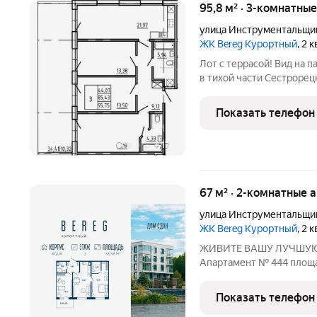
95,8 м² · 3-комнатны
улица Инструментальщи
ЖК Bereg Курортный
, 2 
Лот с террасой! Вид на 
в тихой части Сестрорец
окружении заповедных з
побережья Финского зали
Показать телефон
сосен и
+
17
67 м² · 2-комнатные 
улица Инструментальщи
ЖК Bereg Курортный
, 2 
ЖИВИТЕ ВАШУ ЛУЧШУЮ
Апартамент № 444 площад
во двор Дом сдан!!! О проекте:
петербургского девелоп
Показать телефон
Development) в