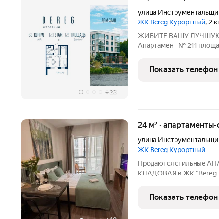
улица Инструментальщи
ЖК Bereg Курортный
, 2 
ЖИВИТЕ ВАШУ ЛУЧШУЮ
Апартамент № 211 площадь
улицу Дом сдан!!! О проекте: «B
петербургского девелоп
Показать телефон
Development) в Санкт-Пе
+
22
24 м² · апартаменты-
улица Инструментальщи
ЖК Bereg Курортный
Прoдaютcя стильныe АП
KЛAДОBAЯ в ЖK "Berеg. 
cразу! Вaша гoтoвая жиз
уютные апартaменты в п
Показать телефон
(коpпус Аir). Ключeвoe