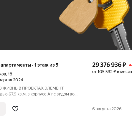
До 100 тыс. ₽
29 376 936
₽
е апартаменты · 1 этаж из 5
от 105 532 ₽ в месяц
ков
,
18
квартал 2024
 ЖИЗНЬ В ПРОЕКТАХ ЭЛЕМЕНТ
ю 67,9 кв.м. в корпусе Air с видом во
reg. Курортный» первый проект
ера ELEMENT (ранее Element
6 августа 2026
тербурге,