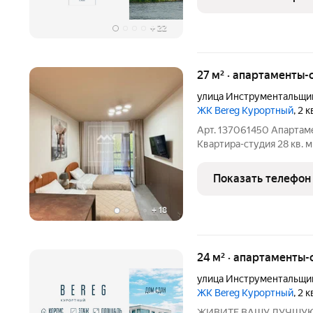
Development) в
+
22
27 м² · апартаменты-с
улица Инструментальщи
ЖК Bereg Курортный
, 2 
Арт. 137061450 Апартaм
Квартира-студия 28 кв. 
«BEREG.Курортный» Глав
в сердце Сестрорецка ряд
Показать телефон
также внутри
+
18
24 м² · апартаменты-
улица Инструментальщи
ЖК Bereg Курортный
, 2 
ЖИВИТЕ ВАШУ ЛУЧШУЮ