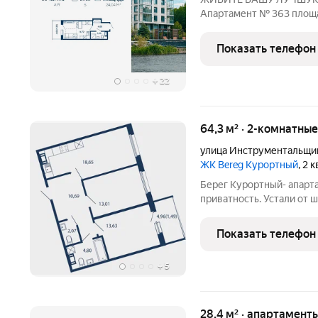
Апартамент № 363 площад
двор Дом сдан!!! О проекте: «Be
петербургского девелоп
Показать телефон
Development) в Санкт-Пе
+
22
64,3 м² · 2-комнатны
улица Инструментальщи
ЖК Bereg Курортный
, 2 
Берег Курортный- апарта
приватность. Устали от ш
Здесь нет грохота магис
выходят на двор с по-н
Показать телефон
+
5
28,4 м² · апартаменты