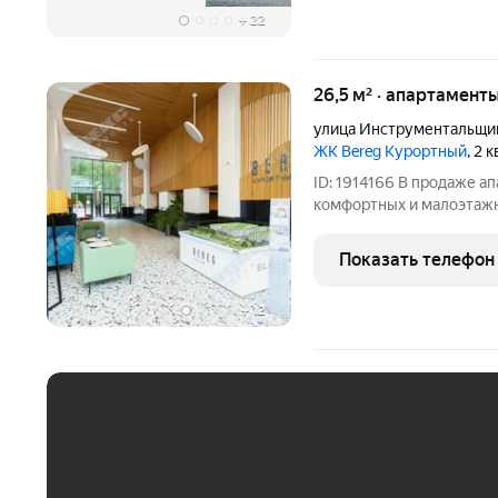
+
22
26,5 м² · апартаменты
улица Инструментальщи
ЖК Bereg Курортный
, 2 
ID: 1914166 В продаже а
комфортных и малоэтажн
городе курорте Сестрор
непосредственной близос
Показать телефон
напротив знаменитого
+
12
ЕЖЕМЕСЯЧНЫЙ ПЛАТЁ