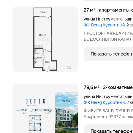
27 м² · апартаменты-с
улица Инструментальщи
ЖК Bereg Курортный
, 2 
ПРОСТОРНАЯ КВАРТИР
ВОДОСЛИВНОЙ КАНАЛ, п
страхуем сделку Предс
возможность приобрести
Показать телефон
одном из самых спокойны
+
26
79,6 м² · 2-комнатны
улица Инструментальщи
ЖК Bereg Курортный
, 2 
ЖИВИТЕ ВАШУ ЛУЧШУЮ
Апартамент № 377 площад
во двор Дом сдан!!! О проекте:
петербургского девелоп
Показать телефон