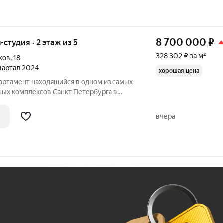
8 700 000
₽
-студия · 2 этаж из 5
328 302 ₽ за м²
ков
,
18
квартал 2024
хорошая цена
партамент находящийся в одном из самых
ых комплексов Санкт Петербурга в
ецк. Расположен комплекс в
ти от Финского залива на берегу канала,
вчера
Ж