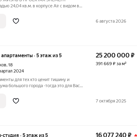
ью 24,04 кв.м. в корпусе Air с видом во
reg. Курортный» первый проект
ера ELEMENT (ранее Element
6 августа 2026
тербурге,
25 200 000
₽
е апартаменты · 5 этаж из 5
391 669 ₽ за м²
ков
,
18
квартал 2024
менты для тех кто ценит тишину и
ума большого города -тогда это для Вас .
тралей ,только щебет птиц и тишина. Окна
астоящему продуманным ландшафтом. В
7 октября 2025
16 077 240
₽
-студия · 5 этаж из 5