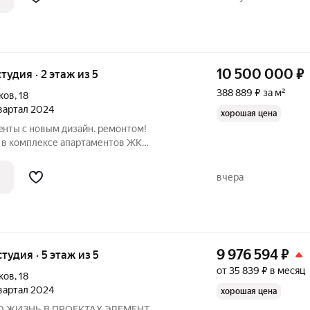
10 500 000
₽
тудия · 2 этаж из 5
388 889 ₽ за м²
ков
,
18
квартал 2024
хорошая цена
eнты с новым дизайн. ремонтом!
м в комплексе апартаментов ЖК
ное достоинство комплекса -это локация
ом с парком Дубки, выход к заливу , а
вчера
9 976 594
₽
студия · 5 этаж из 5
от 35 839 ₽ в месяц
ков
,
18
квартал 2024
хорошая цена
 ЖИЗНЬ В ПРОЕКТАХ ЭЛЕМЕНТ