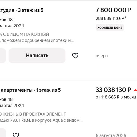
7 800 000
₽
тудия · 3 этаж из 5
288 889 ₽ за м²
ков
,
18
квартал 2024
хорошая цена
А С ВИДОМ НА ЮЖНЫЙ
оможем с одобрением ипотеки и
тавляем вашему вниманию уникальную
 эту просторную и уютную квартиру в
Написать
вчера
х районов нашего города.
33 038 130
₽
е апартаменты · 1 этаж из 5
от 118 685 ₽ в месяц
ков
,
18
квартал 2024
 ЖИЗНЬ В ПРОЕКТАХ ЭЛЕМЕНТ
ью 79,61 кв.м. в корпусе Aqua с видом
 «Bereg. Курортный» первый проект
ера ELEMENT (ранее Element
6 августа 2026