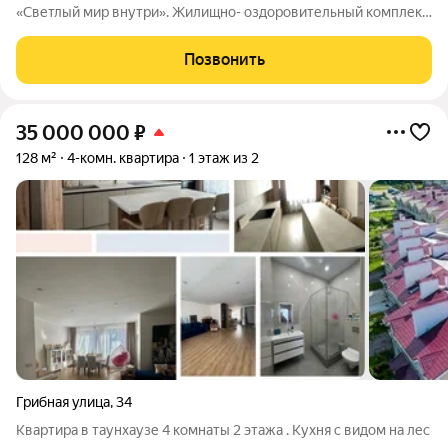
«Светлый мир внутри». Жилищно- оздоровительный комплекс
на берегу Финского залива. Сестрорецк, Таможенная дорога,
дом 11, корпус 1, строение 10. Основные характеристики:
Позвонить
площадь: 50 метров, этаж: 5й
35 000 000
₽
128 м²
4-комн. квартира
1 этаж из 2
Грибная улица
,
34
Квартира в таунхаузе 4 комнаты 2 этажа . Кухня с видом на лес