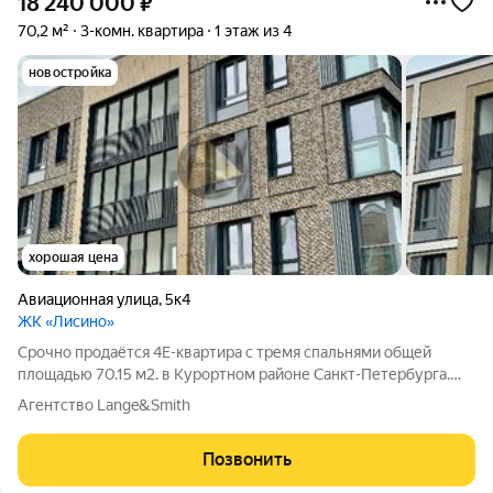
18 240 000
₽
70,2 м²
3-комн. квартира
1 этаж из 4
новостройка
хорошая цена
Авиационная улица
,
5к4
ЖК «Лисино»
Срочно продаётся 4Е-квартира с тремя спальнями общей
площадью 70.15 м2. в Курортном районе Санкт-Петербурга.
Квартира расположена в малоэтажном комплексе бизнес
Агентство Lange&Smith
класса в Сестрорецке. Идеальное место для комфортной
семейной жизни в окружении зелёных
Позвонить