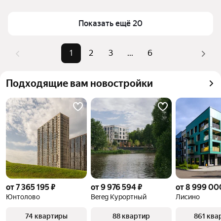
на рынке представлено 119 объявлений. Цены 
варьируются в диапазоне от 4,95 млн ₽ – до 275 млн 
Показать ещё 20
₽, и многие из них подходят для ипотечного 
кредитования. При выборе обязательно уточняйте 
1
2
3
...
6
условия в банке.
Подходящие вам новостройки
от 7 365 195 ₽
от 9 976 594 ₽
от 8 999 00
Юнтолово
Bereg Курортный
Лисино
74 квартиры
88 квартир
861 ква