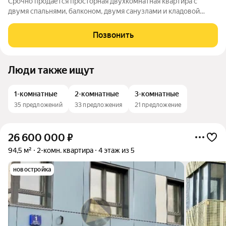
Срочно продается просторная двухкомнатная квартира с
двумя спальнями, балконом, двумя санузлами и кладовой
общей площадью 84 м2. Малоэтажный жилой комплекс с
развитой инфраструктурой в престижном Курортном районе
Позвонить
Санкт-Петербурга! Жилой комплекс
Люди также ищут
1-комнатные
2-комнатные
3-комнатные
35 предложений
33 предложения
21 предложение
26 600 000
₽
94,5 м²
2-комн. квартира
4 этаж из 5
новостройка