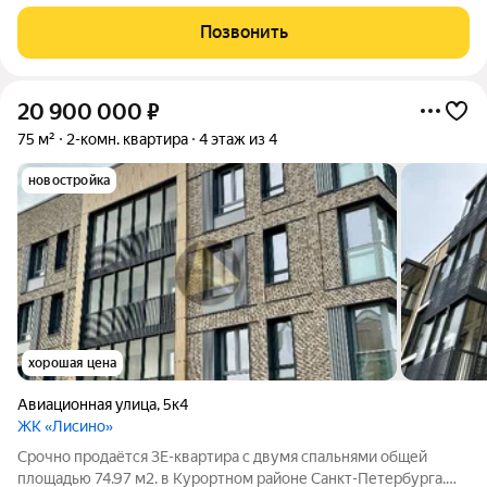
Квартира расположена в малоэтажном комплексе бизнес
класса в Сестрорецке. Идеальное место для комфортной
Позвонить
семейной жизни в окружении зелёных
20 900 000
₽
75 м²
2-комн. квартира
4 этаж из 4
новостройка
хорошая цена
Авиационная улица
,
5к4
ЖК «Лисино»
Срочно продаётся 3Е-квартира с двумя спальнями общей
площадью 74.97 м2. в Курортном районе Санкт-Петербурга.