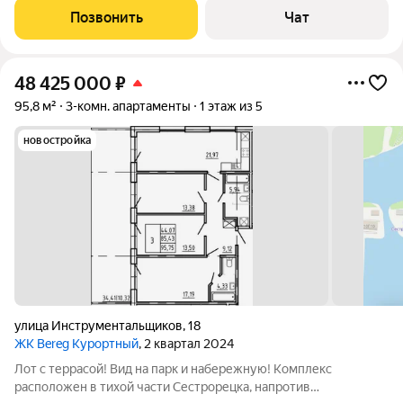
вдохновлен современной французской классикой: светлые
Позвонить
Чат
оттенки, молдинги, латунные
48 425 000
₽
95,8 м²
3-комн. апартаменты
1 этаж из 5
новостройка
улица Инструментальщиков
,
18
ЖК Bereg Курортный
, 2 квартал 2024
Лот с террасой! Вид на парк и набережную! Комплекс
расположен в тихой части Сестрорецка, напротив