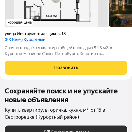
хорошая цена
улица Инструментальщиков
,
18
ЖК Bereg Курортный
Срочно продаётся квартира общей площадью 54,3 м2. в
Курортном районе Санкт-Петербурга. Квартира в
малоэтажном доме бизнес-класса на берегу Невской губы.
Идеальное место для комфортной городской жизни в
Позвонить
живописном окружении! О квартире: - Квартира
Сохраняйте поиск и не упускайте
новые объявления
Купить квартиру, вторичка, кухня, м²: от 15 в
Сестрорецке (Курортный район)