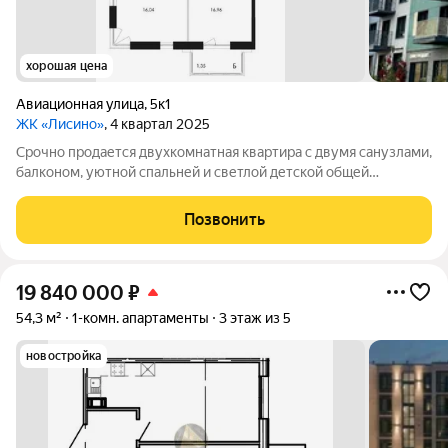
хорошая цена
Авиационная улица
,
5к1
ЖК «Лисино»
, 4 квартал 2025
Срочно продается двухкомнатная квартира с двумя санузлами,
балконом, уютной спальней и светлой детской общей
площадью 81.2 м2 Малоэтажный жилой комплекс с развитой
инфраструктурой в престижном Курортном районе Санкт-
Позвонить
Петербурга! Жилой комплекс
19 840 000
₽
54,3 м²
1-комн. апартаменты
3 этаж из 5
новостройка