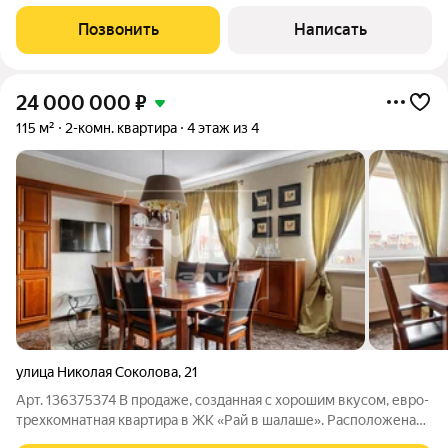
Расположение на первом этаже превращает живописное
окружение в естественное продолжение интерьера, а
Позвонить
Написать
просторная терраса площадью 19 м в личный
24 000 000
₽
115 м²
2-комн. квартира
4 этаж из 4
улица Николая Соколова
,
21
Арт. 136375374 В продаже, созданная с хорошим вкусом, евро-
трехкомнатная квартира в ЖК «Рай в шалаше». Расположена
на 4/4 этажного дома, без лифта. Окна выходят на две стороны.