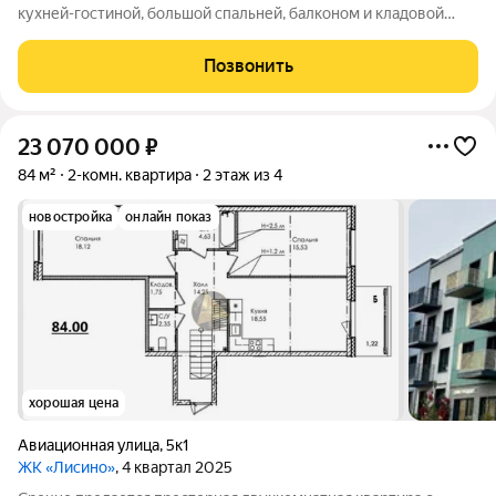
кухней-гостиной, большой спальней, балконом и кладовой
общей площадью 44.70 м2 Малоэтажный жилой комплекс с
развитой инфраструктурой в престижном Курортном районе
Позвонить
Санкт-Петербурга! Жилой комплекс
23 070 000
₽
84 м²
2-комн. квартира
2 этаж из 4
новостройка
онлайн показ
хорошая цена
Авиационная улица
,
5к1
ЖК «Лисино»
, 4 квартал 2025