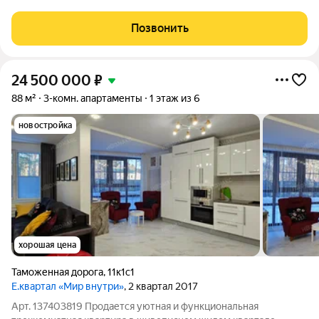
евроремонтом. Современная кухня, встроенные шкафы в
прихожей, большая гардеробная, раздвижные двери- все
Позвонить
сделано на заказ. Лоджия 7.4 кв. м.
24 500 000
₽
88 м²
3-комн. апартаменты
1 этаж из 6
новостройка
хорошая цена
Таможенная дорога
,
11к1с1
Е.квартал «Мир внутри»
, 2 квартал 2017
Арт. 137403819 Продается уютная и функциональная