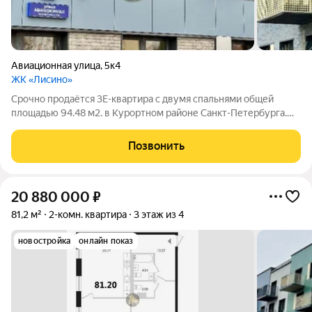
Авиационная улица
,
5к4
ЖК «Лисино»
Срочно продаётся 3Е-квартира с двумя спальнями общей
площадью 94.48 м2. в Курортном районе Санкт-Петербурга.
Квартира расположена в малоэтажном комплексе бизнес
класса в Сестрорецке. Идеальное место для комфортной
Позвонить
семейной жизни в окружении зелёных
20 880 000
₽
81,2 м²
2-комн. квартира
3 этаж из 4
новостройка
онлайн показ