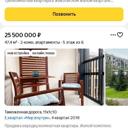
трехкомнатная квартира в живописном жилом квартале
"Светлый мир Внутри". Насыщенный ритм городской жизни
уже утомил, и это идеальное место, чтобы погрузиться в
Позвонить
простоту и красоту природы. Квартал
25 500 000
₽
47,4 м²
2-комн. апартаменты
5 этаж из 6
новостройка
онлайн показ
Таможенная дорога
,
11к1с10
Е.квартал «Мир внутри»
, 4 квартал 2018
Продажа евродвухкомнатная квартира. Жилой комплекс