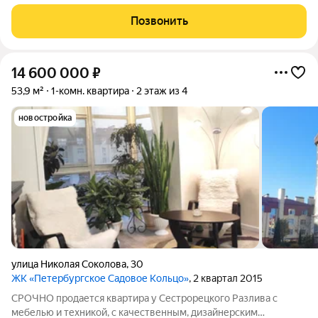
знаменитого парка Дубки в окружении заповедных зон, в
непосредственной близости от побережья Финского залива,
Позвонить
на берегу канала. Шум вековых сосен и
14 600 000
₽
53,9 м²
1-комн. квартира
2 этаж из 4
новостройка
улица Николая Соколова
,
30
ЖК «Петербургское Садовое Кольцо»
, 2 квартал 2015
СРОЧНО продается квартира у Сестрорецкого Разлива с
мебелью и техникой, с качественным, дизайнерским