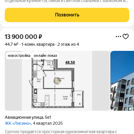
отдельной кухней-гостиной и светлой спальней с балконом и
гардеробной общей площадью 47.10 м2. Малоэтажный жилой
комплекс с развитой инфраструктурой в престижном
Позвонить
Курортном районе Санкт-Петербурга!
13 900 000
₽
44,7 м²
1-комн. квартира
2 этаж из 4
новостройка
онлайн показ
Авиационная улица
,
5к1
ЖК «Лисино»
, 4 квартал 2025
Срочно продается просторная однокомнатная квартира с