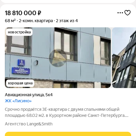
18 810 000
₽
68 м²
2-комн. квартира
2 этаж из 4
новостройка
хорошая цена
Авиационная улица
,
5к4
ЖК «Лисино»
Срочно продаётся 3Е-квартира с двумя спальнями общей
площадью 68.02 м2. в Курортном районе Санкт-Петербурга.
Квартира расположена в малоэтажном комплексе бизнес
Агентство Lange&Smith
класса в Сестрорецке. Идеальное место для комфортной
семейной жизни в окружении зелёных