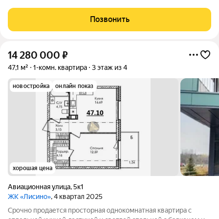
Квартира расположена в малоэтажном комплексе бизнес
класса в Сестрорецке. Идеальное место для комфортной
Позвонить
семейной жизни в окружении зелёных
14 280 000
₽
47,1 м²
1-комн. квартира
3 этаж из 4
новостройка
онлайн показ
хорошая цена
Авиационная улица
,
5к1
ЖК «Лисино»
, 4 квартал 2025
Срочно продается просторная однокомнатная квартира с