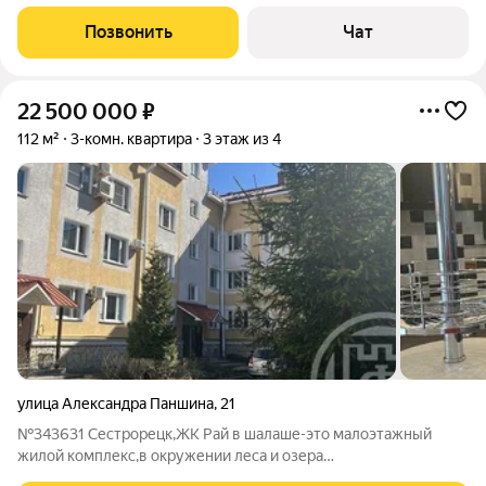
Позвонить
Чат
22 500 000
₽
112 м²
3-комн. квартира
3 этаж из 4
улица Александра Паншина
,
21
№343631 Сестрорецк,ЖК Рай в шалаше-это малоэтажный
жилой комплекс,в окружении леса и озера
Разлив.Предлагается вашему вниманию отличная