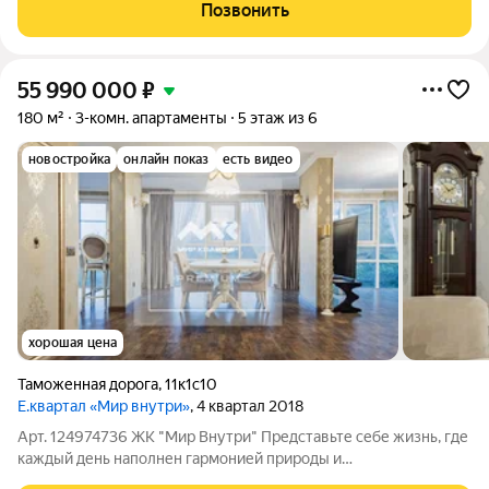
Позвонить
55 990 000
₽
180 м²
3-комн. апартаменты
5 этаж из 6
новостройка
онлайн показ
есть видео
хорошая цена
Таможенная дорога
,
11к1с10
Е.квартал «Мир внутри»
, 4 квартал 2018
Арт. 124974736 ЖК "Мир Внутри" Представьте себе жизнь, где
каждый день наполнен гармонией природы и
безмятежностью. Добро пожаловать в квартал "Светлый мир