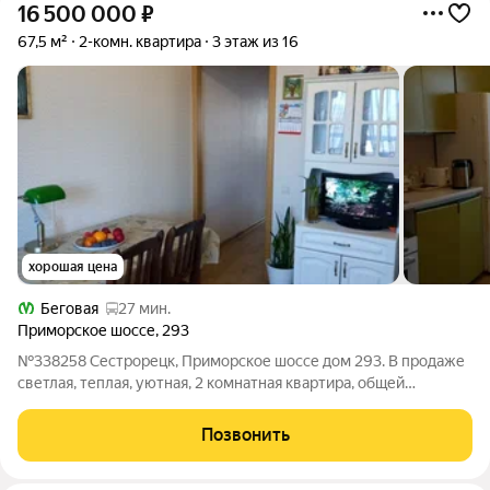
16 500 000
₽
67,5 м²
2-комн. квартира
3 этаж из 16
хорошая цена
Беговая
27 мин.
Приморское шоссе
,
293
№338258 Сестрорецк, Приморское шоссе дом 293. В продаже
светлая, теплая, уютная, 2 комнатная квартира, общей
площадью 67,5 м. кв + застекленная лоджия 3,5 м, две
изолированные комнаты 17,5+13,5 м. кв., кухня 10,6 м. кв. с
Позвонить
выходом на лоджию., есть