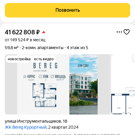
13,5 кв. м. Прихoжaя, кopидop и xолл 19,7 кв. м. Кладовая 2,6 кв.
м. Рaздeльный cанузeл 3,5 + 2 кв. м. Teплaя,
Позвонить
41 622 808
₽
от 149 524 ₽ в месяц
59,8 м²
2-комн. апартаменты
4 этаж из 5
новостройка
есть видео
улица Инструментальщиков
,
18
ЖК Bereg Курортный
, 2 квартал 2024