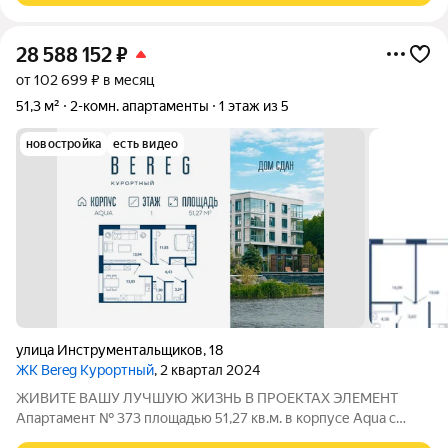
28 588 152
₽
от 102 699 ₽ в месяц
51,3 м²
2-комн. апартаменты
1 этаж из 5
новостройка
есть видео
улица Инструментальщиков
,
18
ЖК Bereg Курортный
, 2 квартал 2024
ЖИВИТЕ ВАШУ ЛУЧШУЮ ЖИЗНЬ В ПРОЕКТАХ ЭЛЕМЕНТ
Апартамент № 373 площадью 51,27 кв.м. в корпусе Aqua с
видом во двор и на улицу Дом сдан!!! О проекте: «Bereg.