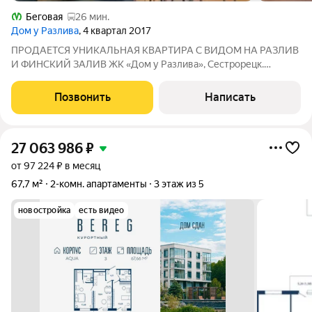
Беговая
26 мин.
Дом у Разлива
, 4 квартал 2017
ПРОДАЕТСЯ УНИКАЛЬНАЯ КВАРТИРА С ВИДОМ НА РАЗЛИВ
И ФИНСКИЙ ЗАЛИВ ЖК «Дом у Разлива», Сестрорецк.
Комфорт-класс, 2018 год. Не просто квартира, а ваше место
силы с панорамными видами и готовым ремонтом! О квартире:
Позвонить
Написать
Площадь: Кухня-гостиная 19.4 м + 2
27 063 986
₽
от 97 224 ₽ в месяц
67,7 м²
2-комн. апартаменты
3 этаж из 5
новостройка
есть видео