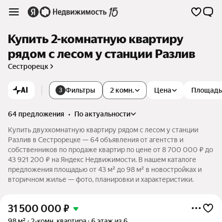
Купить 2-комнатную квартиру
рядом с лесом у станции Разлив
Сестрорецк
AI
Фильтры
2 комн.
Цена
Площадь
3
64 предложения
•
по актуальности
Купить двухкомнатную квартиру рядом с лесом у станции
Разлив в Сестрорецке — 64 объявления от агентств и
собственников по продаже квартир по цене от 8 700 000 ₽ до
43 921 200 ₽ на Яндекс Недвижимости. В нашем каталоге
предложения площадью от 43 м² до 98 м² в новостройках и
вторичном жилье — фото, планировки и характеристики.
31 500 000
₽
98 м²
2-комн. квартира
6 этаж из 6