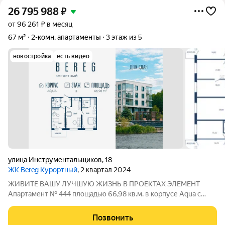
26 795 988
₽
от 96 261 ₽ в месяц
67 м²
2-комн. апартаменты
3 этаж из 5
новостройка
есть видео
улица Инструментальщиков
,
18
ЖК Bereg Курортный
, 2 квартал 2024
ЖИВИТЕ ВАШУ ЛУЧШУЮ ЖИЗНЬ В ПРОЕКТАХ ЭЛЕМЕНТ
Апартамент № 444 площадью 66,98 кв.м. в корпусе Aqua с
видом во двор Дом сдан!!! О проекте: «Bereg. Курортный»
первый проект петербургского девелопера ELEMENT (ранее
Позвонить
Element Development) в