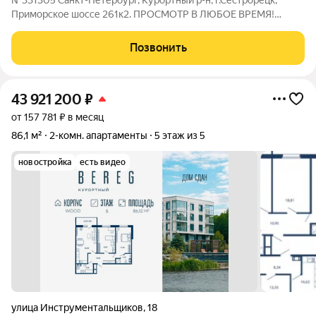
№331305 Санкт-Петербург, Курортный р-н, г.Сестрорецк,
Приморское шоссе 261к2. ПРОСМОТР В ЛЮБОЕ ВРЕМЯ!
Предлагается к приобретению двухкомнатная квартира с
изолированными комнатами правильной формы 22,4 и 13,9 м2.
Позвонить
Квартира расположена на 3-м этаже,
43 921 200
₽
от 157 781 ₽ в месяц
86,1 м²
2-комн. апартаменты
5 этаж из 5
новостройка
есть видео
улица Инструментальщиков
,
18