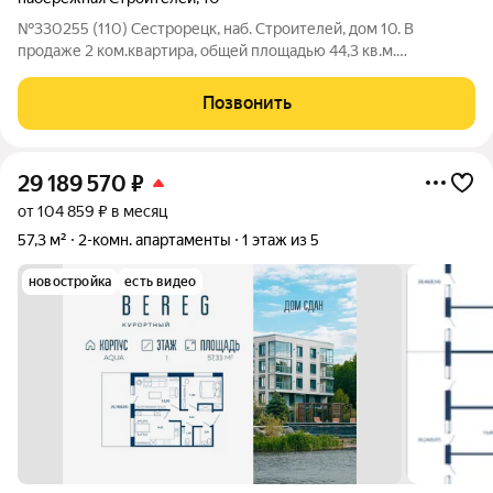
№330255 (110) Сестрорецк, наб. Строителей, дом 10. В
продаже 2 ком.квартира, общей площадью 44,3 кв.м.
Изолированные комнаты 15,1 + 11,9 кв.м, кухня 7,2 кв.м. Окна
квартиры выходят на 2 стороны, обе стороны - зеленые тихие
Позвонить
дворы. В пешей доступности
29 189 570
₽
от 104 859 ₽ в месяц
57,3 м²
2-комн. апартаменты
1 этаж из 5
новостройка
есть видео