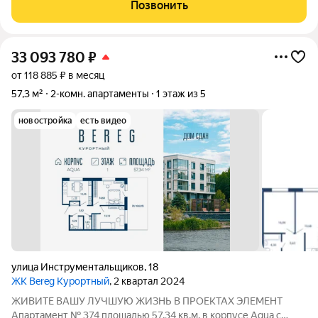
квартира на берегу озера Разлив. Дом кирпичный, балкон 8 м2,
Позвонить
окна восток. В 2021 году в
33 093 780
₽
от 118 885 ₽ в месяц
57,3 м²
2-комн. апартаменты
1 этаж из 5
новостройка
есть видео
улица Инструментальщиков
,
18
ЖК Bereg Курортный
, 2 квартал 2024
ЖИВИТЕ ВАШУ ЛУЧШУЮ ЖИЗНЬ В ПРОЕКТАХ ЭЛЕМЕНТ
Апартамент № 374 площадью 57,34 кв.м. в корпусе Aqua с