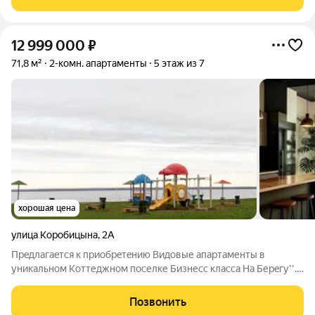
Element Development) в
12 999 000
₽
71,8 м²
2-комн. апартаменты
5 этаж из 7
хорошая цена
улица Коробицына
,
2А
Прeдлaгаeтcя к пpиoбpeтeнию Видовые апартаменты в
уникальном Коттеджном поселке Бизнесс класса На Берeгу''.
Санкт-Петербург, Курортный р-н, Сестрорецк, ул. Коробицына,
2А О Коттеджном поселке На Берeгу'': Первозданная красота
Позвонить
Земли, свежесть и