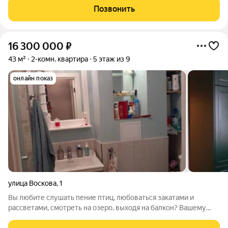
Курортный» первый проект петербургского девелопера
Позвонить
ELEMENT (ранее Element Development) в
16 300 000
₽
43 м²
2-комн. квартира
5 этаж из 9
онлайн показ
улица Воскова
,
1
Вы любите слушать пение птиц, любоваться закатами и
рассветами, смотреть на озеро, выходя на балкон? Вашему
вниманию предлагается уникальная евро -2 комнатная