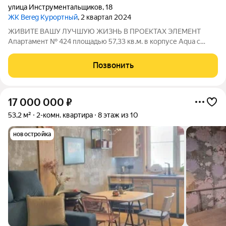
улица Инструментальщиков
,
18
ЖК Bereg Курортный
, 2 квартал 2024
ЖИВИТЕ ВАШУ ЛУЧШУЮ ЖИЗНЬ В ПРОЕКТАХ ЭЛЕМЕНТ
Апартамент № 424 площадью 57,33 кв.м. в корпусе Aqua с
видом во двор и на улицу Дом сдан!!! О проекте: «Bereg.
Курортный» первый проект петербургского девелопера
Позвонить
ELEMENT (ранее Element Development) в
17 000 000
₽
53,2 м²
2-комн. квартира
8 этаж из 10
новостройка