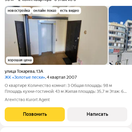
новостройка
онлайн показ
есть видео
хорошая цена
улица Токарева
,
13А
ЖК «Золотые пески»
, 4 квартал 2007
О квартире Количество комнат: 3 Общая площадь: 98 м
Площадь кухни-гостиной: 43 м Жилая площадь: 35,7 м Этаж: 6
из 6 Тип комнат: изолированные Высота потолков: 3,0 м 2
Агентство Kurort Agent
санузла Окна: во двор Ремонт: дизайнерский Способ продажи:
свободная
Позвонить
Написать