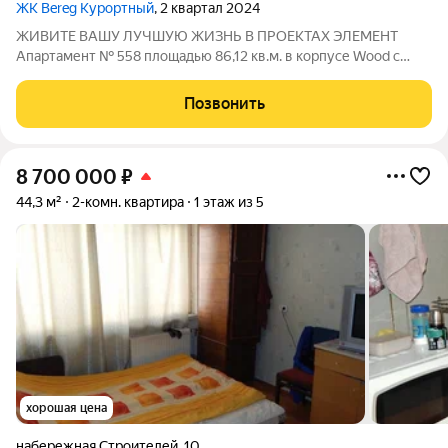
ЖК Bereg Курортный
, 2 квартал 2024
ЖИВИТЕ ВАШУ ЛУЧШУЮ ЖИЗНЬ В ПРОЕКТАХ ЭЛЕМЕНТ
Апартамент № 558 площадью 86,12 кв.м. в корпусе Wood с
видом во двор Дом сдан!!! О проекте: «Bereg. Курортный»
первый проект петербургского девелопера ELEMENT (ранее
Позвонить
Element Development) в
8 700 000
₽
44,3 м²
2-комн. квартира
1 этаж из 5
хорошая цена
набережная Строителей
,
10