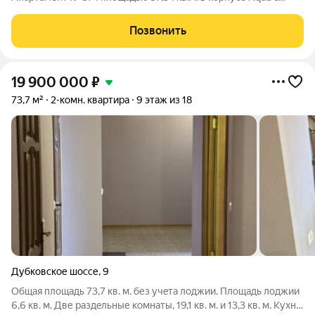
видом во двор и на улицу Дом сдан!!! О проекте: «Bereg.
Курортный» первый проект петербургского девелопера
Позвонить
ELEMENT (ранее Element Development) в
19 900 000
₽
73,7 м²
2-комн. квартира
9 этаж из 18
Дубковское шоссе
,
9
Общaя площaдь 73,7 кв. м. без учeта лоджии. Площадь лоджии
6,6 кв. м. Две pаздeльные комнаты, 19,1 кв. м. и 13,3 кв. м. Куxня