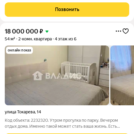
видом во двор Дом сдан!!! О проекте: «Bereg. Курортный»
первый проект петербургского девелопера ELEMENT (ранее
Позвонить
Element Development) в
18 000 000
₽
54 м²
2-комн. квартира
4 этаж из 6
онлайн показ
улица Токарева
,
14
Код объекта: 2232320. Утром прогулка по парку. Вечером
отдых дома. Именно такой может стать ваша жизнь. Есть
места, куда приятно возвращаться каждый день. Именно в