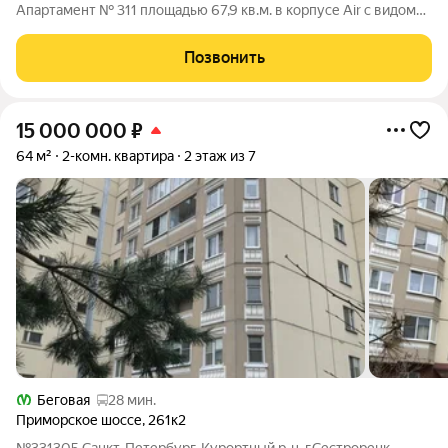
Апартамент № 311 площадью 67,9 кв.м. в корпусе Air с видом
во двор Дом сдан!!! О проекте: «Bereg. Курортный» первый
проект петербургского девелопера ELEMENT (ранее Element
Позвонить
Development) в Санкт-Петербурге,
15 000 000
₽
64 м²
2-комн. квартира
2 этаж из 7
Беговая
28 мин.
Приморское шоссе
,
261к2