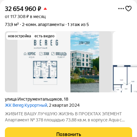
32 654 960
₽
от 117 308 ₽ в месяц
73,9 м²
2-комн. апартаменты
1 этаж из 5
новостройка
есть видео
улица Инструментальщиков
,
18
ЖК Bereg Курортный
, 2 квартал 2024
ЖИВИТЕ ВАШУ ЛУЧШУЮ ЖИЗНЬ В ПРОЕКТАХ ЭЛЕМЕНТ
Апартамент № 378 площадью 73,88 кв.м. в корпусе Aqua с
видом во двор Дом сдан!!! О проекте: «Bereg. Курортный»
первый проект петербургского девелопера ELEMENT (ранее
Позвонить