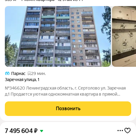
Парнас
29 мин.
Заречная улица
,
1
№346620 Ленинградская область, г. Сертолово ул. Заречная
д.1 Продается уютная однокомнатная квартира в прямой
продаже. В пешей доступности находятся школы, детская
площадка, больница и магазины, почта, аптека, WB и Озон, что
Позвонить
делает проживание здесь
7 495 604
₽