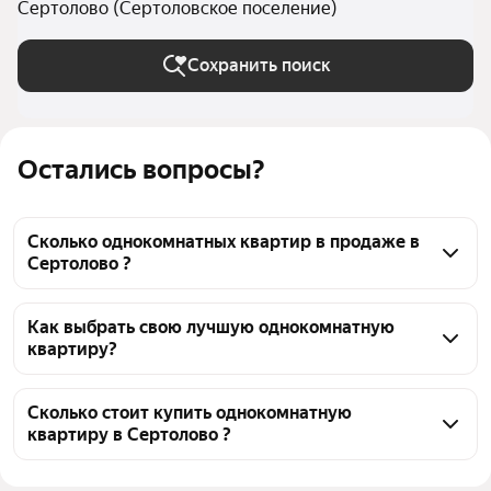
Сертолово (Сертоловское поселение)
Сохранить поиск
Остались вопросы?
Сколько однокомнатных квартир в продаже в
Сертолово ?
На Яндекс Недвижимости в продаже в Сертолово 
72 однокомнатных квартиры, из них 2 объявления 
Как выбрать свою лучшую однокомнатную
квартиру?
от собственников, 6 объявлений от агентств, 64 
объявления от застройщиков
Чтобы купить 1-комнатную квартиру в 
многоэтажном доме, воспользуйтесь тепловой 
Сколько стоит купить однокомнатную
квартиру в Сертолово ?
картой для оценки инфраструктуры и 
транспортной доступности в выбранном районе в 
Цена за квадратный метр
154 062 — 252 148 ₽