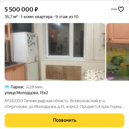
5 500 000
₽
35,7 м²
1-комн. квартира
9 этаж из 10
Парнас
28 мин.
улица Молодцова
,
15к2
№343359 Ленинградская область. Всеволожский р-н,
г.Сертолово, ул.Молодцова, д.15, корп.2. Продается просторная
светлая квартира общей площадью 35,7 кв.м. на девятом этаже
десятиэтажного дома. Квартира в прямой продаже, один
Позвонить
взрослый собственник,