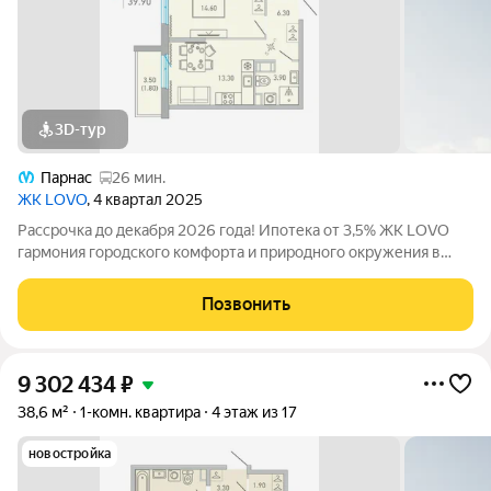
3D-тур
Парнас
26 мин.
ЖК LOVO
, 4 квартал 2025
Рассрочка до декабря 2026 года! Ипотека от 3,5% ЖК LOVO
гармония городского комфорта и природного окружения в
Сертолово Комфорт-класс от застройщика City Solutions
предлагает: Современную архитектуру Продуманные
Позвонить
планировки квартир Озеленённые
9 302 434
₽
38,6 м²
1-комн. квартира
4 этаж из 17
новостройка