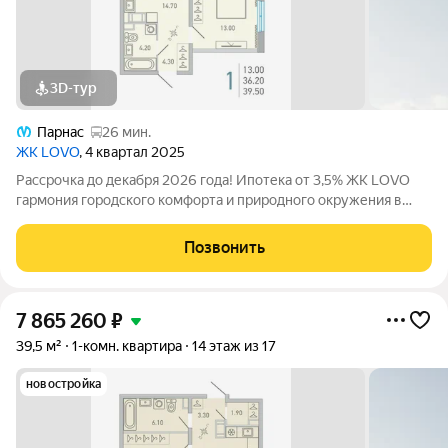
3D-тур
Парнас
26 мин.
ЖК LOVO
, 4 квартал 2025
Рассрочка до декабря 2026 года! Ипотека от 3,5% ЖК LOVO
гармония городского комфорта и природного окружения в
Сертолово Комфорт-класс от застройщика City Solutions
предлагает: Современную архитектуру Продуманные
Позвонить
планировки квартир Озеленённые
7 865 260
₽
39,5 м²
1-комн. квартира
14 этаж из 17
новостройка