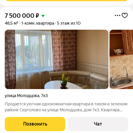
7 500 000
₽
48,5 м²
1-комн. квартира
5 этаж из 10
улица Молодцова
,
7к3
Продается уютная однокомнатная квартира в тихом и зеленом
районе Сертолово на улице Молодцова, дом 7к3. Квартира
расположена на 5-м этаже 10-этажного дома, построенного в
2007 году. Общая площадь квартиры составляет 48.5 кв. м, из
Позвонить
Чат
которых жилая