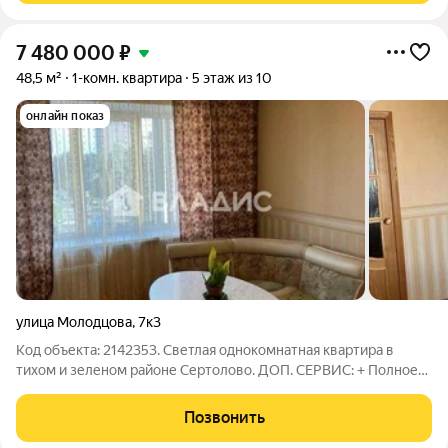
7 480 000
₽
48,5 м²
1-комн. квартира
5 этаж из 10
онлайн показ
улица Молодцова
,
7к3
Код объекта: 2142353. Светлая однокомнатная квартира в
тихом и зеленом районе Сертолово. ДОП. СЕРВИС: + Полное
юридическое сопровождение сделки + Одобрение ипотеки на
лучших условиях + Оценка обьекта недвижимости +
Позвонить
Страхование недвижимости и жизни