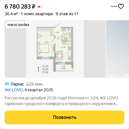
6 780 283
₽
36,4 м²
1-комн. квартира
9 этаж из 17
новостройка
Парнас
26 мин.
ЖК LOVO
, 4 квартал 2025
Рассрочка до декабря 2026 года! Ипотека от 3,5% ЖК LOVO
гармония городского комфорта и природного окружения в
Сертолово Комфорт-класс от застройщика City Solutions
предлагает: Современную архитектуру Продуманные
Позвонить
планировки квартир Озеленённые