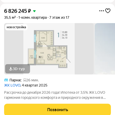
6 826 245
₽
35,5 м²
1-комн. квартира
7 этаж из 17
новостройка
3D-тур
Парнас
26 мин.
ЖК LOVO
, 4 квартал 2025
Рассрочка до декабря 2026 года! Ипотека от 3,5% ЖК LOVO
гармония городского комфорта и природного окружения в
Сертолово Комфорт-класс от застройщика City Solutions
предлагает: Современную архитектуру Продуманные
Позвонить
планировки квартир Озеленённые