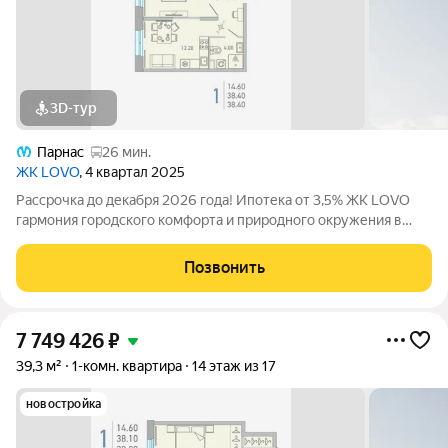
3D-тур
Парнас
26 мин.
ЖК LOVO
, 4 квартал 2025
Рассрочка до декабря 2026 года! Ипотека от 3,5% ЖК LOVO
гармония городского комфорта и природного окружения в
Сертолово Комфорт-класс от застройщика City Solutions
предлагает: Современную архитектуру Продуманные
Позвонить
планировки квартир Озеленённые
7 749 426
₽
39,3 м²
1-комн. квартира
14 этаж из 17
новостройка