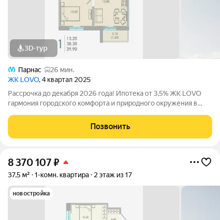
3D-тур
Парнас
26 мин.
ЖК LOVO
, 4 квартал 2025
Рассрочка до декабря 2026 года! Ипотека от 3,5% ЖК LOVO
гармония городского комфорта и природного окружения в
Сертолово Комфорт-класс от застройщика City Solutions
предлагает: Современную архитектуру Продуманные
Позвонить
планировки квартир Озеленённые
8 370 107
₽
37,5 м²
1-комн. квартира
2 этаж из 17
новостройка