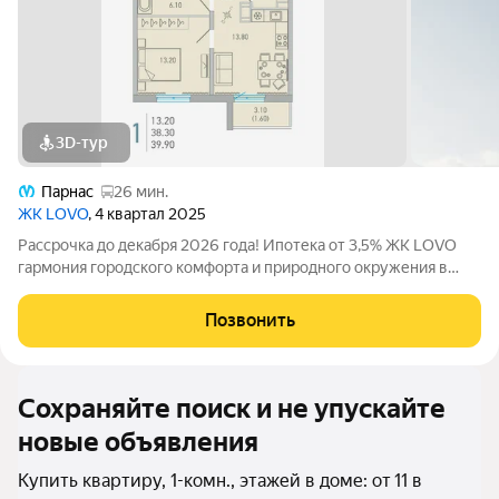
3D-тур
Парнас
26 мин.
ЖК LOVO
, 4 квартал 2025
Рассрочка до декабря 2026 года! Ипотека от 3,5% ЖК LOVO
гармония городского комфорта и природного окружения в
Сертолово Комфорт-класс от застройщика City Solutions
предлагает: Современную архитектуру Продуманные
Позвонить
планировки квартир Озеленённые
Сохраняйте поиск и не упускайте
новые объявления
Купить квартиру, 1-комн., этажей в доме: от 11 в