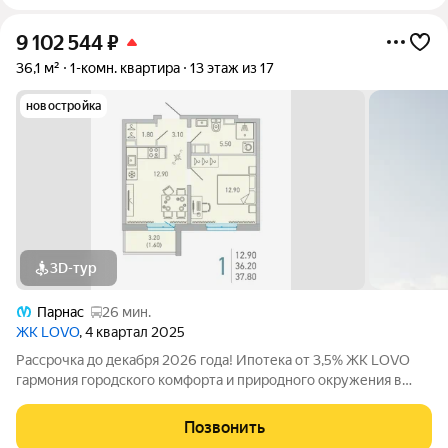
9 102 544
₽
36,1 м²
1-комн. квартира
13 этаж из 17
новостройка
3D-тур
Парнас
26 мин.
ЖК LOVO
, 4 квартал 2025
Рассрочка до декабря 2026 года! Ипотека от 3,5% ЖК LOVO
гармония городского комфорта и природного окружения в
Сертолово Комфорт-класс от застройщика City Solutions
предлагает: Современную архитектуру Продуманные
Позвонить
планировки квартир Озеленённые