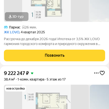
3D-тур
Парнас
26 мин.
ЖК LOVO
, 4 квартал 2025
Рассрочка до декабря 2026 года! Ипотека от 3,5% ЖК LOVO
гармония городского комфорта и природного окружения в
Сертолово Комфорт-класс от застройщика City Solutions
предлагает: Современную архитектуру Продуманные
Позвонить
планировки квартир Озеленённые
9 222 247
₽
38,4 м²
1-комн. квартира
5 этаж из 17
новостройка