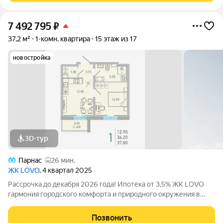
7 492 795
₽
37,2 м²
1-комн. квартира
15 этаж из 17
новостройка
3D-тур
Парнас
26 мин.
ЖК LOVO
, 4 квартал 2025
Рассрочка до декабря 2026 года! Ипотека от 3,5% ЖК LOVO
гармония городского комфорта и природного окружения в
Сертолово Комфорт-класс от застройщика City Solutions
предлагает: Современную архитектуру Продуманные
Позвонить