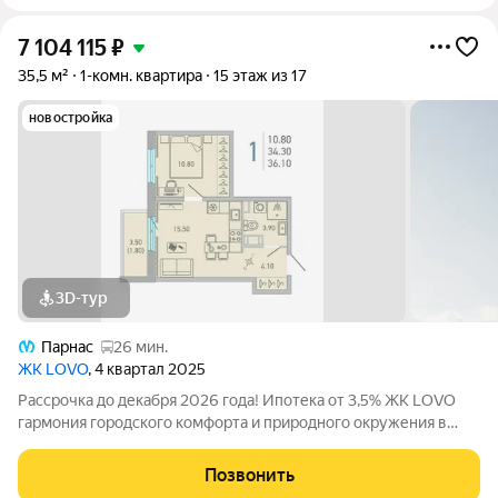
7 104 115
₽
35,5 м²
1-комн. квартира
15 этаж из 17
новостройка
3D-тур
Парнас
26 мин.
ЖК LOVO
, 4 квартал 2025
Рассрочка до декабря 2026 года! Ипотека от 3,5% ЖК LOVO
гармония городского комфорта и природного окружения в
Сертолово Комфорт-класс от застройщика City Solutions
предлагает: Современную архитектуру Продуманные
Позвонить
планировки квартир Озеленённые