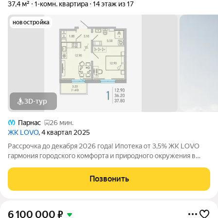
37,4 м²
1-комн. квартира
14 этаж из 17
новостройка
3D-тур
Парнас
26 мин.
ЖК LOVO
, 4 квартал 2025
Рассрочка до декабря 2026 года! Ипотека от 3,5% ЖК LOVO
гармония городского комфорта и природного окружения в
Сертолово Комфорт-класс от застройщика City Solutions
предлагает: Современную архитектуру Продуманные
Позвонить
планировки квартир Озеленённые
6 100 000
₽