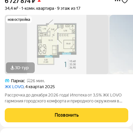
6 727 874
₽
34,4 м²
1-комн. квартира
9 этаж из 17
новостройка
3D-тур
Парнас
26 мин.
ЖК LOVO
, 4 квартал 2025
Рассрочка до декабря 2026 года! Ипотека от 3,5% ЖК LOVO
гармония городского комфорта и природного окружения в
Сертолово Комфорт-класс от застройщика City Solutions
предлагает: Современную архитектуру Продуманные
Позвонить
планировки квартир Озеленённые