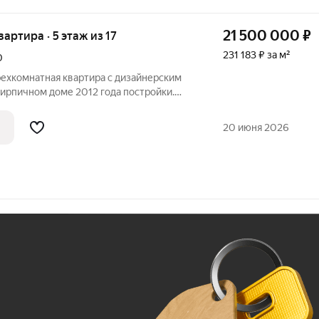
21 500 000
₽
квартира · 5 этаж из 17
231 183 ₽ за м²
0
рехкомнатная квартира с дизайнерским
ирпичном доме 2012 года постройки.
ра создают ощущение простора. Из окон
й двор, что обеспечивает спокойствие и
20 июня 2026
Ж