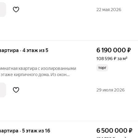
ный коридор, французский балкончик. В
одимая бытовая техника и мебель, можно
22 мая 2026
6 190 000
₽
вартира · 4 этаж из 5
108 596 ₽ за м²
торг
омнатная квартира с изолированными
этаже кирпичного дома. Из окон
, что обеспечивает тишину и
требуется ремонт, но это даёт
29 июля 2026
свои
6 500 000
₽
вартира · 5 этаж из 16