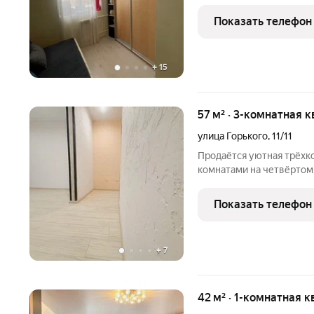
спальное место) простор
квартире остается необх
Показать телефон
сразу
+
15
57 м² · 3-комнатная к
улица Горького
,
11/11
Продаётся уютная трёхк
комнатами на четвёртом 
открывается вид во двор
спокойствие. В квартире 
Показать телефон
возможность воплотить 
+
7
42 м² · 1-комнатная к