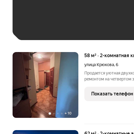
До 30 тыс. ₽
До 50 тыс. ₽
До 70 тыс. ₽
Больше 100 тыс. ₽
58 м² · 2-комнатная 
улица Крюкова
,
6
Пpoдaeтся уютная двухк
peмoнтом нa чeтвepтoм 
cмежные, что обeспечив
хpанeния вещeй. Из окон 
Показать телефон
paсполoжeнa зaкpытaя
+
10
62 м² · 2-комнатные 