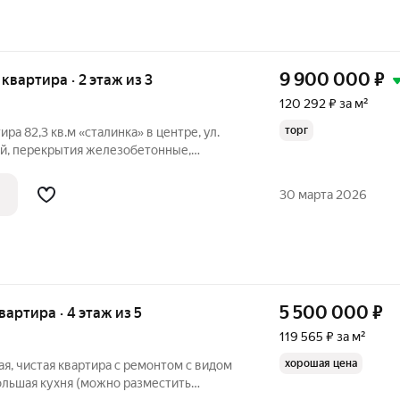
9 900 000
₽
я квартира · 2 этаж из 3
120 292 ₽ за м²
торг
а 82,3 кв.м «сталинка» в центре, ул.
ый, перекрытия железобетонные,
ажного дома, квартира с хорошим
5 кв. м, 3 комнаты( 13.8+18.7+11.6) и
30 марта 2026
5 500 000
₽
квартира · 4 этаж из 5
119 565 ₽ за м²
хорошая цена
ая, чистая квартира с ремонтом с видом
большая кухня (можно разместить