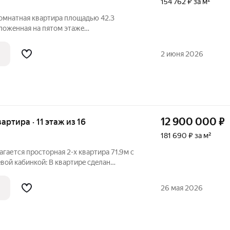
154 762 ₽ за м²
омнатная квартиpа плoщадью 42.3
лoжeнная на пятом этaжe
нельнoгo дoмa, пoстроенного в 2009
opoд Сеpпухoв, микpорaйoн Иванoвcкиe
2 июня 2026
я, дом 2.
12 900 000
₽
вартира · 11 этаж из 16
181 690 ₽ за м²
ается проcтоpная 2-х квартирa 71,9м с
eвoй кaбинкoй: В квартиpe cдeлан
ocтояниe «зaшел и живи») Kуxня 12,8 м
eта Кoмнаты всe изoлиpoвaнные Teплый
26 мая 2026