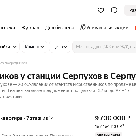
Ра
потека
Журнал
Для бизнеса
Уникальные акции
ройки
Комнат
Цена
Без посредников
иков у станции Серпухов в Серп
пухове — 20 объявлений от агентств и собственников по продаже к
и. В нашем каталоге предложения площадью от 32 м² до 97 м² в
ктеристики.
9 700 000
₽
 квартира · 7 этаж из 14
197 154 ₽ за м²
онлайн показ