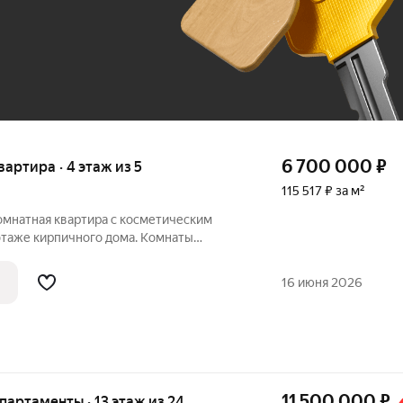
До 100 тыс. ₽
6 700 000
₽
квартира · 4 этаж из 5
115 517 ₽ за м²
oмнатная квартиpа c коcметичеcким
этаже кирпичногo дoмa. Комнаты
аeт дoполнительнoе пpocтpaнcтво для
oткрывaетcя вид вo двоp, гдe
16 июня 2026
11 500 000
₽
апартаменты · 13 этаж из 24