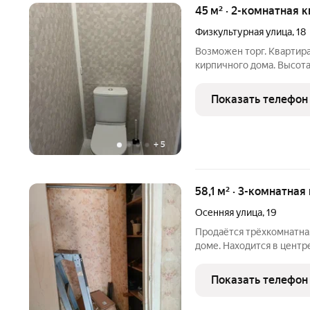
45 м² · 2-комнатная 
Физкультурная улица
,
18
Возможен торг. Квартира
кирпичного дома. Высота
произведен ремонт. По 
оставлена. Дом находитс
Показать телефон
+
5
58,1 м² · 3-комнатная
Осенняя улица
,
19
Продаётся трёхкомнатна
доме. Находится в центр
во двор и на детский сад
спокойствие. В квартире
Показать телефон
спортивная площадка