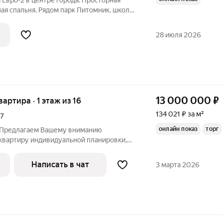
 Евро-2 в центре города. Просторная
ная спальня. Рядом парк Питомник, школы,
магазины. Без обременений. Прозрачная
стройщика. Один взрослый собственник
28 июля 2026
13 000 000
₽
вартира · 1 этаж из 16
134 021 ₽ за м²
17
онлайн показ
торг
 Предлагаем Вашему вниманию
вартиру индивидуальной планировки,
 потребности большой семьи с
 в том числе удобная для жильцов с
Написать в чат
3 марта 2026
кими