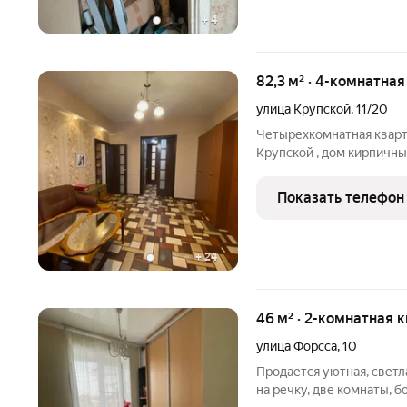
+
4
82,3 м² · 4-комнатна
улица Крупской
,
11/20
Четырехкомнатная квартир
Крупской , дом кирпичн
квартира теплая , 2/3 эт
ремонтом, входная группа 
Показать телефон
гостиная-столовая
+
24
46 м² · 2-комнатная 
улица Форсса
,
10
Продается уютная, светл
на речку, две комнаты, 