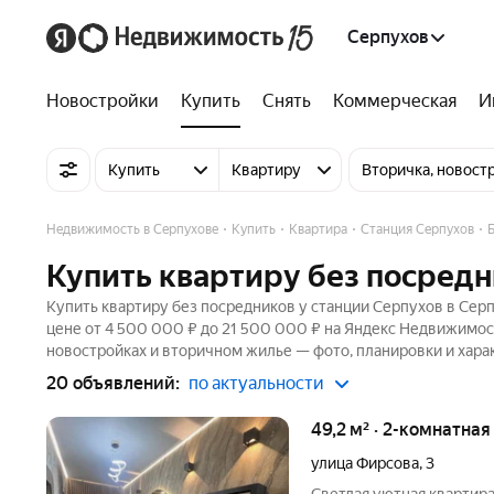
Серпухов
Новостройки
Купить
Снять
Коммерческая
И
Купить
Квартиру
Вторичка, новост
Недвижимость в Серпухове
Купить
Квартира
Станция Серпухов
Купить квартиру без посредн
Купить квартиру без посредников у станции Серпухов в Сер
цене от 4 500 000 ₽ до 21 500 000 ₽ на Яндекс Недвижимост
новостройках и вторичном жилье — фото, планировки и хара
20 объявлений:
по актуальности
49,2 м² · 2-комнатная
улица Фирсова
,
3