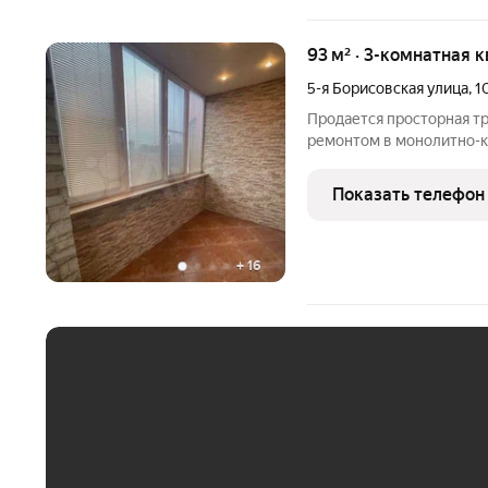
93 м² · 3-комнатная 
5-я Борисовская улица
,
1
Продается просторная т
ремонтом в монолитно-к
Высокие потолки 2,7 мет
открывается вид на тихи
Показать телефон
уют. Кухня
+
16
ЕЖЕМЕСЯЧНЫЙ ПЛАТЁ