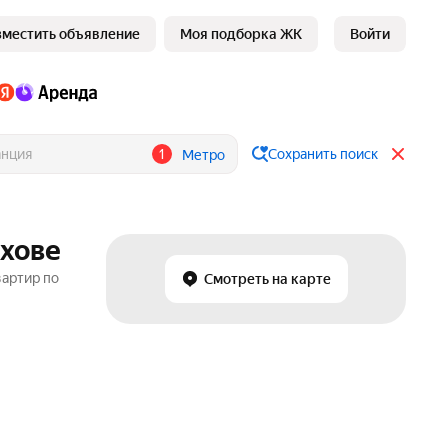
зместить объявление
Моя подборка ЖК
Войти
1
Сохранить поиск
Метро
ухове
вартир по
Смотреть на карте