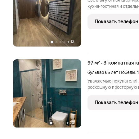
Cветлая уютная квартира
кухня-гостиная и отдель
детские сады, бассейн, 
история - покупка от за
Показать телефон
Видео:
+
12
97 м² · 3-комнатная к
бульвар 65 лет Победы
,
Уважаемые покупатели!
роскошную просторную к
которая разработана под
различным ритмом жизни,
Показать телефон
ограниченными физичес
+
20