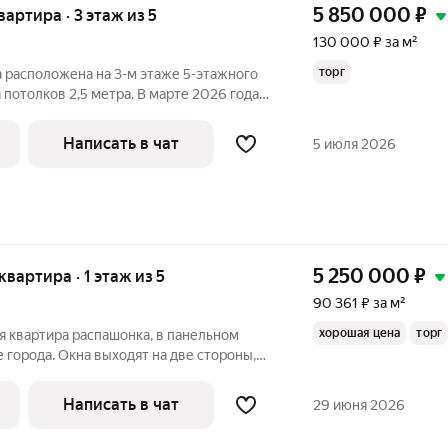
5 850 000
₽
квартира · 3 этаж из 5
130 000 ₽ за м²
торг
 расположена на 3-м этаже 5-этажного
 потолков 2,5 метра. В марте 2026 года
желанию покупателя, мебель может быть
я в районе с развитой инфраструктурой.
Написать в чат
5 июля 2026
5 250 000
₽
 квартира · 1 этаж из 5
90 361 ₽ за м²
хорошая цена
торг
я квартира распашонка, в панельном
е города. Окна выходят на две стороны,
, Что обеспечивает тишину и
 требуется ремонт, Во дворе имеется
Написать в чат
29 июня 2026