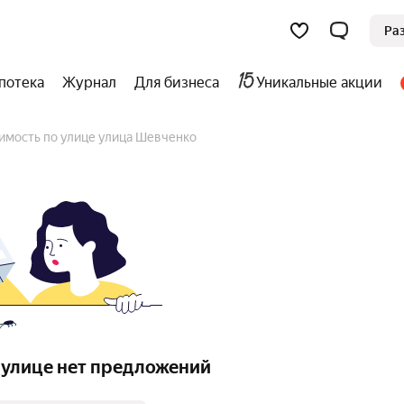
Ра
потека
Журнал
Для бизнеса
Уникальные акции
имость по улице улица Шевченко
 улице нет предложений