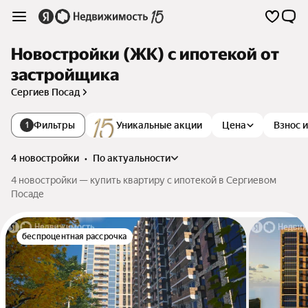
Новостройки (ЖК) с ипотекой от
застройщика
Сергиев Посад
Фильтры
Уникальные акции
Цена
Взнос 
1
4 новостройки
•
по актуальности
4 новостройки — купить квартиру с ипотекой в Сергиевом
Посаде
беспроцентная рассрочка