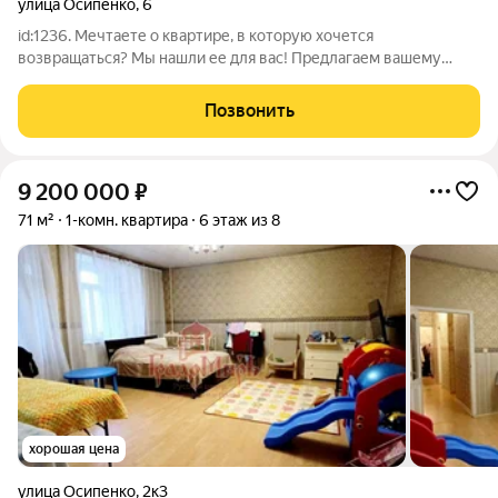
улица Осипенко
,
6
id:1236. Мечтаете о квартире, в которую хочется
возвращаться? Мы нашли ее для вас! Предлагаем вашему
вниманию роскошную однокомнатную квартиру в самом
актуальном и развивающемся районе города. Это не
Позвонить
«однушка», а ваше личное пространство для большой
9 200 000
₽
71 м²
1-комн. квартира
6 этаж из 8
хорошая цена
улица Осипенко
,
2к3