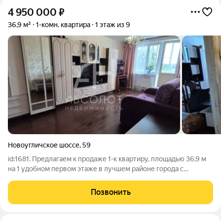
4 950 000
₽
36,9 м²
1-комн. квартира
1 этаж из 9
Новоугличское шоссе
,
59
id:1681. Предлагаем к продаже 1-к квартиру, площадью 36,9 м
на 1 удобном первом этаже в лучшем районе города с
развитой инфраструктурой по адресу: г. Сергиев Посад,
Новоугличское шоссе, дом 59 Во дворе детские и спортивные
Позвонить
площадки, парковочные