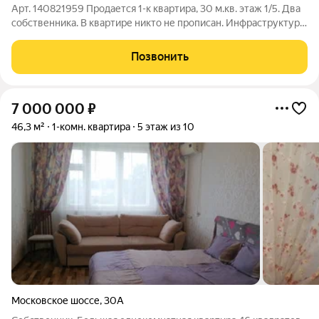
Арт. 140821959 Продается 1-к квартира, 30 м.кв. этаж 1/5. Два
собственника. В квартире никто не прописан. Инфраструктура:
в пешей доступности д/с, школа, поликлиника, остановка
автобуса, магазины Пятёрочка, Дикси. Вашему вниманию
Позвонить
предлагается тёплая,
7 000 000
₽
46,3 м²
1-комн. квартира
5 этаж из 10
Московское шоссе
,
30А