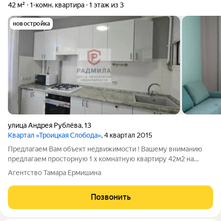
42 м²
1-комн. квартира
1 этаж из 3
новостройка
улица Андрея Рублёва
,
13
Квартал «Троицкая Слобода»
, 4 квартал 2015
Предлагаем Вам объект недвижимости ! Вашему вниманию
предлагаем просторную 1 х комнатную квартиру 42м2 на
высоком 1ом этаже 3х этажного кирпичного дома, в новом "
Агентство Тамара Ермишина
ЖК Троицкая Слобода" В квартире выполнен евро-ремонт:
изолированная комната ,окна ПВХ
Позвонить