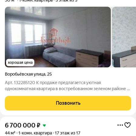
30 м²
1-комн. квартира
5 этаж из 5
хорошая цена
Воробьёвская улица
,
25
Арт. 132285120 К продаже предлагается уютная
однокомнатная квартира в востребованном зеленом районе в
пешей доступности от железнодорожной станции. в
кирпичном доме по адресу ул. Воробьевская д.25. Кирпичный
Позвонить
дом. Очень теплая и светлая квартира
6 700 000
₽
44 м²
1-комн. квартира
17 этаж из 17