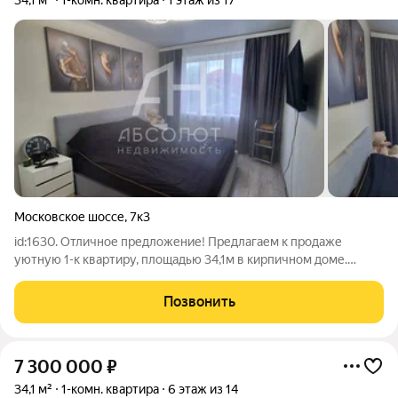
34,1 м²
1-комн. квартира
1 этаж из 17
Московское шоссе
,
7к3
id:1630. Отличное предложение! Предлагаем к продаже
уютную 1-к квартиру, площадью 34,1м в кирпичном доме.
Ключевые преимущества объекта: - Дом премиум-комфорта:
17-этажный кирпичный дом 2017 года постройки. Отличная
Позвонить
шумоизоляция и теплоизоляция. Цена
7 300 000
₽
34,1 м²
1-комн. квартира
6 этаж из 14