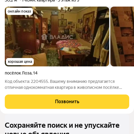
30,2 м²
1-комн. квартира
3 этаж из 5
онлайн показ
хорошая цена
посёлок Лоза
,
14
Код объекта: 2204555. Вашему вниманию предлагается
отличная однокомнатная квартира в живописном посёлке
Лоза Сергиево-Посадского городского округа! Это идеальный
выбор для тех, кто ценит комфорт и уют. Квартира
Позвонить
расположена на третьем этаже
Сохраняйте поиск и не упускайте