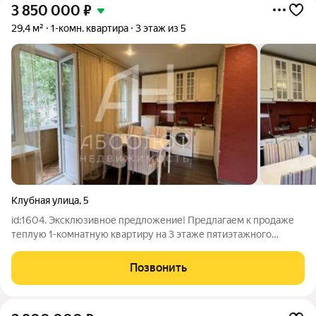
3 850 000
₽
29,4 м²
1-комн. квартира
3 этаж из 5
Клубная улица
,
5
id:1604. Эксклюзивное предложение! Предлагаем к продаже
теплую 1-комнатную квартиру на 3 этаже пятиэтажного
кирпичного дома. Общая площадь 29.4 кв.м. Выполнен
косметический ремонт, установлены пластинковые окна,
Позвонить
застеклен балкон. Санузел совмещен.