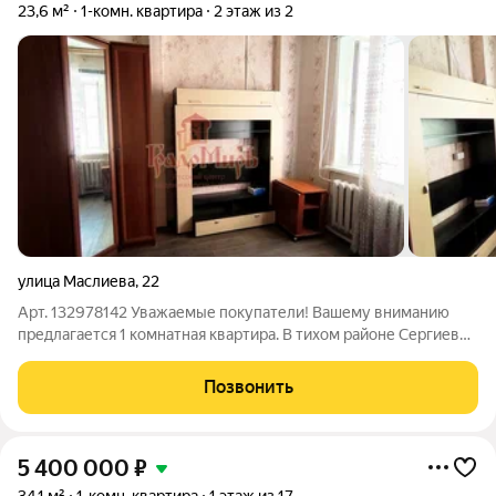
23,6 м²
1-комн. квартира
2 этаж из 2
улица Маслиева
,
22
Арт. 132978142 Уважаемые покупатели! Вашему вниманию
предлагается 1 комнатная квартира. В тихом районе Сергиев
Посада. Квартира 23,6 кв.м. расположена, на 2 этаже 2
этажного, кирпичного дома, очень теплая светлая и уютная.
Позвонить
Крыша в доме заменена
5 400 000
₽