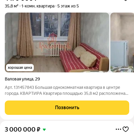
35,8 м²
1-комн. квартира
5 этаж из 5
хорошая цена
Валовая улица
,
29
Арт. 131457843 Большая однокомнатная квартира в центре
города. КВАРТИРА Квартира площадью 35,8 м2 расположена
на пятом этаже пятиэтажного дома. Комната 18,2 м2 и кухня
11,2 м2, после косметического ремонта. Санузел раздельный,
Позвонить
требует ремонта. ДОМ
3 000 000
₽