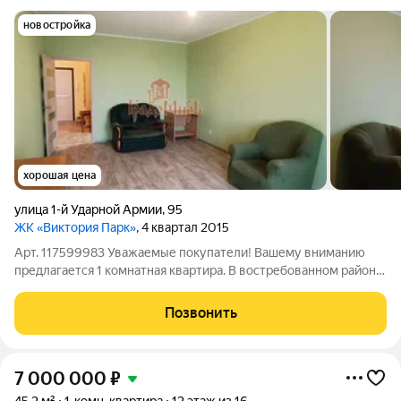
новостройка
хорошая цена
улица 1-й Ударной Армии
,
95
ЖК «Виктория Парк»
, 4 квартал 2015
Арт. 117599983 Уважаемые покупатели! Вашему вниманию
предлагается 1 комнатная квартира. В востребованном районе
г. Сергиев посад. Квартир 44 кв.м. расположена, на 17 этаже 17
этажного, монолитного дома, очень уютная и теплая. Целый
Позвонить
день квартира
7 000 000
₽