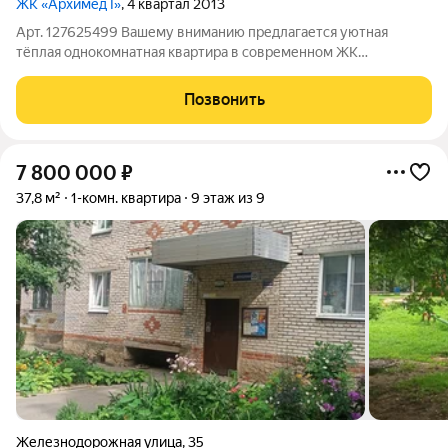
ЖК «Архимед I»
, 4 квартал 2013
Арт. 127625499 Вашему вниманию предлагается уютная
тёплая однокомнатная квартира в современном ЖК
«Архимед1» (г. Сергиев Посад, ул. Инженерная, 21). О квартире
Однокомнатная квартира площадью 37,2 кв. м расположена на
Позвонить
7м этаже 16этажного дома. В
7 800 000
₽
37,8 м²
1-комн. квартира
9 этаж из 9
Железнодорожная улица
,
35