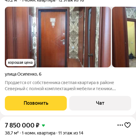
45,2 м²
1-комн. квартира
12 этаж из 16
хорошая цена
улица Осипенко
,
6
Продается от собственника светлая квартира в районе
Северный с полной комплектацией мебели и техники.
Квартира расположена в одном из лучших районов города с
отлично развитой инфраструктурой. В шаговой доступности:
Позвонить
Чат
школы, детские сады, фитнес-центр,
7 850 000
₽
38,7 м²
1-комн. квартира
11 этаж из 14