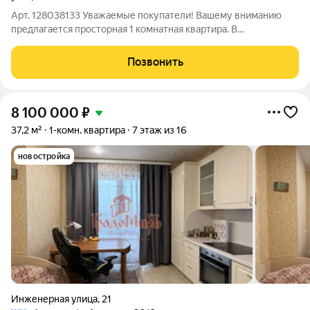
Арт. 128038133 Уважаемые покупатели! Вашему вниманию
предлагается просторная 1 комнатная квартира. В
благоустроенном, востребованном районе г. Сергиев посад.
Квартира 71 кв.м. расположена, на 6 этаже 8 этажного,
Позвонить
кирпичного дома, очень уютная и
8 100 000
₽
37,2 м²
1-комн. квартира
7 этаж из 16
новостройка
Инженерная улица
,
21