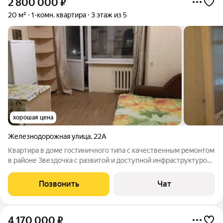
2 800 000
₽
20 м²
1-комн. квартира
3 этаж из 5
хорошая цена
Железнодорожная улица
,
22А
Квартира в доме гостиничного типа с качественным ремонтом
в районе Звездочка с развитой и доступной инфраструктурой.
До вокзала 15 минут ходьбы. 2 собственника в собственности
менее 3-х лет. Квартира под авансом
Позвонить
Чат
4 170 000
₽