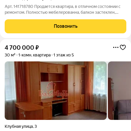
Арт. 141718780 Продается квартира, в отличном состоянии с
ремонтом. Полностью мебелерованна, балкон застеклен,
заезжай и живи. Квартира находиться в микрорайоне "
Звездочка", 10 мин пешком до вокзала рядом фитнес-центр,
Позвонить
бассейн, детский сад, школа,
4 700 000
₽
30 м²
1-комн. квартира
1 этаж из 5
Клубная улица
,
3