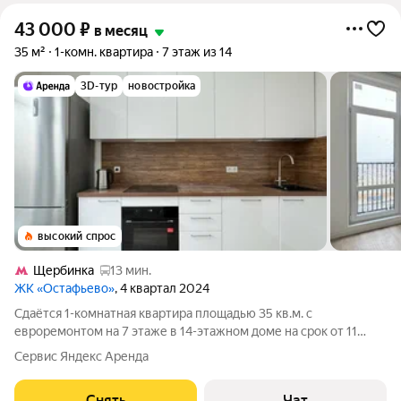
43 000
₽
в месяц
35 м²
1-комн. квартира
7 этаж из 14
3D-тур
новостройка
высокий спрос
Щербинка
13 мин.
ЖК «Остафьево»
, 4 квартал 2024
Сдаётся 1-комнатная квартира площадью 35 кв.м. с
евроремонтом на 7 этаже в 14-этажном доме на срок от 11
месяцев. Из техники есть: Духовой шкаф Стиральная машина
Сервис Яндекс Аренда
Холодильник Посудомоечная машина Кондиционер Дом -
монолитный, окна выходят во
Снять
Чат