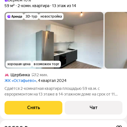
Вернём 10%
59 м²
2-комн. квартира
13 этаж из 14
3D-тур
новостройка
хорошая цена
возможен торг
Щербинка
12 мин.
ЖК «Остафьево»
, 4 квартал 2024
Сдаётся 2-комнатная квартира площадью 59 кв.м. с
евроремонтом на 13 этаже в 14-этажном доме на срок от 11
месяцев. Из техники есть: Духовой шкаф Холодильник
Посудомоечная машина Кондиционер Дом - монолитный, окна
Снять
Чат
выходят во двор и на улицу. В