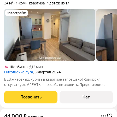
34 м²
1-комн. квартира
12 этаж из 17
новостройка
Щербинка
12 мин.
Никольские луга
, 3 квартал 2024
БЕЗ животных, курить в квартире запрещено! Комиссия
отсутствует. АГЕНТЫ - просьба не звонить. Представляю
интересы ближайшего родственника-собственника по
нотариальной доверенности. На встрече с Вами при себе
Позвонить
Чат
имею: свой паспорт, нотариальная
44 000
₽
в месяц