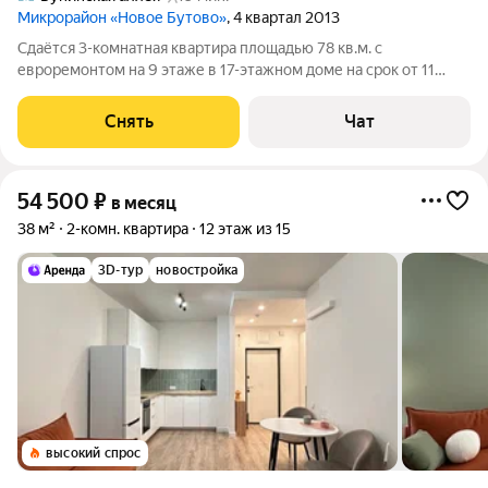
Микрорайон «Новое Бутово»
, 4 квартал 2013
Сдаётся 3-комнатная квартира площадью 78 кв.м. с
евроремонтом на 9 этаже в 17-этажном доме на срок от 11
месяцев. Из техники есть: Телевизор Духовой шкаф
Стиральная машина Холодильник Посудомоечная машина
Снять
Чат
Кондиционер Дом - кирпичный, окна
54 500
₽
в месяц
38 м²
2-комн. квартира
12 этаж из 15
3D-тур
новостройка
высокий спрос