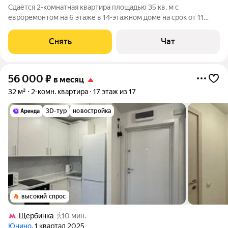
Сдаётся 2-комнатная квартира площадью 35 кв. м с
евроремонтом на 6 этаже в 14-этажном доме на срок от 11
месяцев. Квартира делалась для себя, сдаётся впервые. Вся
техника и мебель новая. Главные преимущества квартиры: -
Снять
Чат
Техника «комфорт+»: встроенный
56 000
₽
в месяц
32 м²
2-комн. квартира
17 этаж из 17
3D-тур
новостройка
высокий спрос
Щербинка
10 мин.
Юнино
, 1 квартал 2025