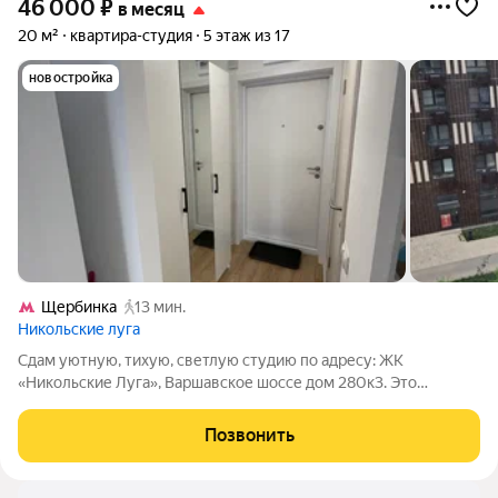
46 000
₽
в месяц
20 м²
квартира-студия
5 этаж из 17
новостройка
Щербинка
13 мин.
Никольские луга
Сдам уютную, тихую, светлую студию по адресу: ЖК
«Никольские Луга», Варшавское шоссе дом 280к3. Это
созданное с любовью 20-метровое пространство готово
принять небольшую семью (12 человека). Студия новая,
Позвонить
сдаётся впервые. Дома рядом уже построены,