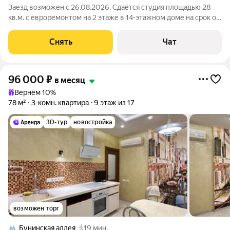
Заезд возможен с 26.08.2026. Сдаётся студия площадью 28
кв.м. с евроремонтом на 2 этаже в 14-этажном доме на срок от
11 месяцев. Из техники есть: Телевизор Духовой шкаф
Стиральная машина Холодильник Посудомоечная машина
Снять
Чат
Микроволновка Дом -
96 000
₽
в месяц
Вернём 10%
78 м²
3-комн. квартира
9 этаж из 17
3D-тур
новостройка
возможен торг
Бунинская аллея
19 мин.