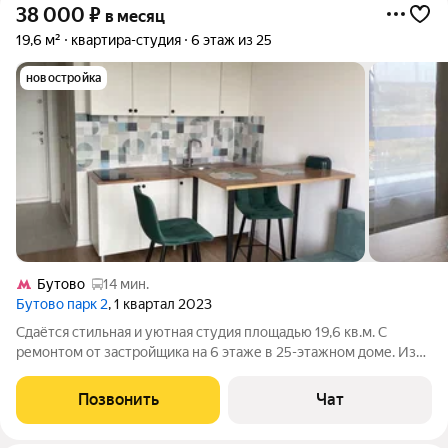
38 000
₽
в месяц
19,6 м²
квартира-студия
6 этаж из 25
новостройка
Бутово
14 мин.
Бутово парк 2
, 1 квартал 2023
Сдаётся стильная и уютная студия площадью 19,6 кв.м. С
ремонтом от застройщика на 6 этаже в 25-этажном доме. Из
техники есть: Стиральная машина Холодильник СВЧ Варочная
панель Дом - панельный. В подьезде 3 лифта - 3 грузовых и 0
Позвонить
Чат
пассажирских. Во