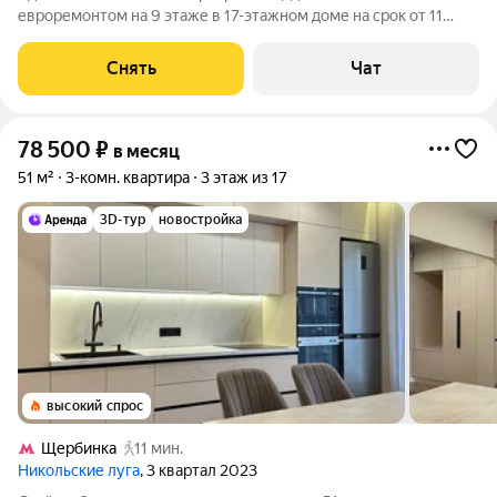
евроремонтом на 9 этаже в 17-этажном доме на срок от 11
месяцев. Из техники есть: Телевизор Духовой шкаф
Стиральная машина Холодильник Посудомоечная машина
Снять
Чат
Кондиционер Микроволновка Дом -
78 500
₽
в месяц
51 м²
3-комн. квартира
3 этаж из 17
3D-тур
новостройка
высокий спрос
Щербинка
11 мин.
Никольские луга
, 3 квартал 2023