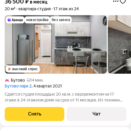
36 500
₽
в месяц
20 м²
квартира-студия
17 этаж из 24
новостройка
без залога
высокий спрос
Бутово
14 мин.
Бутово парк 2
, 4 квартал 2021
Сдаётся студия площадью 20 кв.м. с евроремонтом на 17
этаже в 24-этажном доме на срок от 11 месяцев. Из техники
есть: Телевизор Стиральная машина Холодильник
Микроволновка Дом - панельный, окна выходят во двор. В
Снять
Чат
подъезде 3 лифта - 3 грузовых и 0