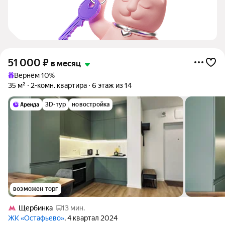
51 000
₽
в месяц
Вернём 10%
35 м²
2-комн. квартира
6 этаж из 14
3D-тур
новостройка
возможен торг
Щербинка
13 мин.
ЖК «Остафьево»
, 4 квартал 2024