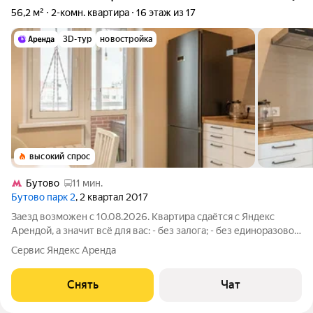
56,2 м²
2-комн. квартира
16 этаж из 17
3D-тур
новостройка
высокий спрос
Бутово
11 мин.
Бутово парк 2
, 2 квартал 2017
Заезд возможен с 10.08.2026. Квартира сдаётся с Яндекс
Арендой, а значит всё для вас: - без залога; - без единоразовой
комиссии; - с поддержкой от наших специалистов в процессе
Сервис Яндекс Аренда
проживания. Мы можем показать вам квартиру онлайн это так
же детально,
Снять
Чат