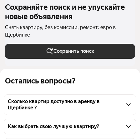
Сохраняйте поиск и не упускайте
новые объявления
Снять квартиру, без комиссии, ремонт: евро в
Щербинке
Сохранить поиск
Остались вопросы?
Сколько квартир доступно в аренду в
Щербинке ?
На Яндекс Недвижимости в Щербинке доступно в 
аренду 30 квартир, из них 7 объявлений от 
Как выбрать свою лучшую квартиру?
собственников, 19 объявлений от агентств
Чтобы снять квартиру с евроремонтом и без 