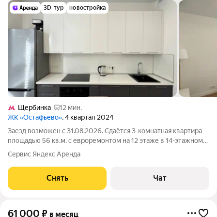
3D-тур
новостройка
Щербинка
12 мин.
ЖК «Остафьево»
, 4 квартал 2024
Заезд возможен с 31.08.2026. Сдаётся 3-комнатная квартира
площадью 56 кв.м. с евроремонтом на 12 этаже в 14-этажном
доме на срок от 11 месяцев. Из техники есть: Духовой шкаф
Сервис Яндекс Аренда
Стиральная машина Холодильник Кондиционер Дом -
монолитный, окна выходят
Снять
Чат
61 000
₽
в месяц