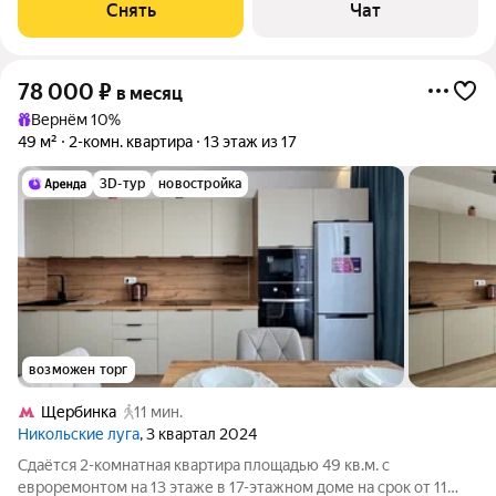
Духовой шкаф Стиральная машина Холодильник
Снять
Чат
Микроволновка Дом - монолитный,
78 000
₽
в месяц
Вернём 10%
49 м²
2-комн. квартира
13 этаж из 17
3D-тур
новостройка
возможен торг
Щербинка
11 мин.
Никольские луга
, 3 квартал 2024
Сдаётся 2-комнатная квартира площадью 49 кв.м. с
евроремонтом на 13 этаже в 17-этажном доме на срок от 11