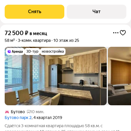
месяцев. Из техники есть: Телевизор Духовой шкаф
Стиральная машина Холодильник Кондиционер
Снять
Чат
Микроволновка Дом - монолитный, окна выходят во
72 500
₽
в месяц
58 м²
3-комн. квартира
10 этаж из 25
3D-тур
новостройка
Бутово
10 мин.
Бутово парк 2
, 4 квартал 2019
Сдаётся 3-комнатная квартира площадью 58 кв.м. с