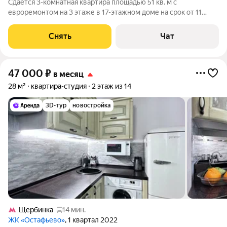
Сдаётся 3-комнатная квартира площадью 51 кв. м с
евроремонтом на 3 этаже в 17-этажном доме на срок от 11
месяцев. Есть кладовка, оборудованная стеллажами и
контейнерами для хранения в соседнем подъезде. Кладовка
Снять
Чат
входит в стоимость арендной платы. Из
47 000
₽
в месяц
28 м²
квартира-студия
2 этаж из 14
3D-тур
новостройка
Щербинка
14 мин.
ЖК «Остафьево»
, 1 квартал 2022