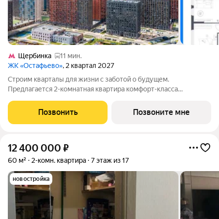
Щербинка
11 мин.
ЖК «Остафьево»
, 2 квартал 2027
Строим кварталы для жизни с заботой о будущем.
Предлагается 2-комнатная квартира комфорт-класса
площадью 54.97 кв.м в Остафьево, корпус 20КВ на 11-м этаже,
в жилом комплексе "Остафьево".Застройщик сдает квартиры с
Позвонить
Позвоните мне
отделкой в нескольких вариантах:
12 400 000
₽
60 м²
2-комн. квартира
7 этаж из 17
новостройка