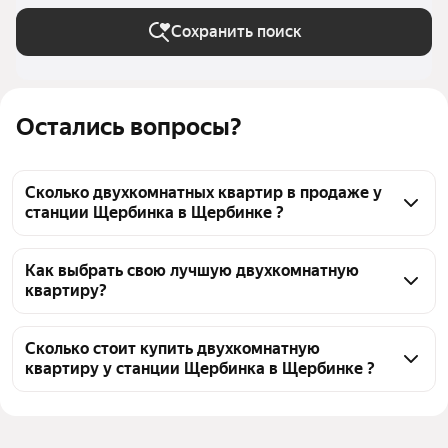
Сохранить поиск
Остались вопросы?
Сколько двухкомнатных квартир в продаже у
станции Щербинка в Щербинке ?
На Яндекс Недвижимости в продаже у станции 
Щербинка в Щербинке 331 двухкомнатных 
Как выбрать свою лучшую двухкомнатную
квартиру?
квартира, из них 6 объявлений от собственников, 
117 объявлений от агентств, 208 объявлений от 
Чтобы купить 2-комнатную квартиру с ремонтом у 
застройщиков
станции Щербинка, воспользуйтесь тепловой 
Сколько стоит купить двухкомнатную
квартиру у станции Щербинка в Щербинке ?
картой для оценки инфраструктуры и 
транспортной доступности в выбранном районе у 
Цена за квадратный метр
133 083 — 480 270 ₽
станции Щербинка в Щербинке
Площадь
33 — 102 м²