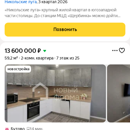
Никольские луга
, 3 квартал 2026
«Никольские луга» крупный жилой квартал в югозападной
части столицы. До станции МЦД «Щербинка» можно дойти
пешком примерно за 17минут. На машине до МКАД получится
доехать за 20минут, а до Варшавского шоссе всего за 5минут.
Позвонить
Квартал возводится в
13 600 000
₽
59,2 м²
2-комн. квартира
7 этаж из 25
новостройка
Бутово
14 мин.