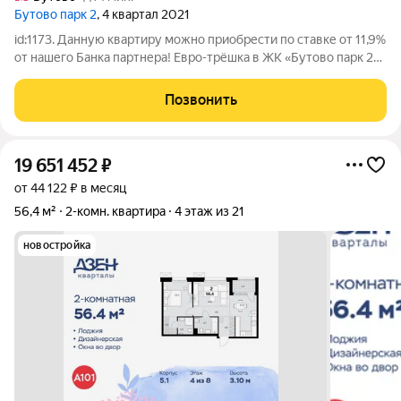
Бутово парк 2
, 4 квартал 2021
id:1173. Данную квартиру можно приобрести по ставке от 11,9%
от нашего Банка партнера! Евро-трёшка в ЖК «Бутово парк 2»
Предлагается к продаже светлая, уютная с хорошим ремонтом
квартира европейского формата в новом жилом комплексе
Позвонить
«Бутово парк 2» .
19 651 452
₽
от 44 122 ₽ в месяц
56,4 м²
2-комн. квартира
4 этаж из 21
новостройка