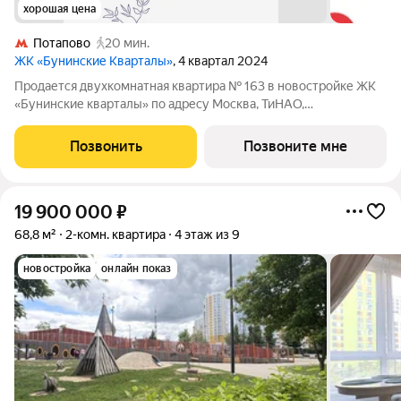
хорошая цена
Потапово
20 мин.
ЖК «Бунинские Кварталы»
, 4 квартал 2024
Продается двухкомнатная квартира № 163 в новостройке ЖК
«Бунинские кварталы» по адресу Москва, ТиНАО,
Новомосковский АО, Сосенское С/П, жилой комплекс
Бунинские Кварталы, к1.2, район Коммунарка, Новомосковский
Позвонить
Позвоните мне
административный округ, Москва. Общая
19 900 000
₽
68,8 м²
2-комн. квартира
4 этаж из 9
новостройка
онлайн показ