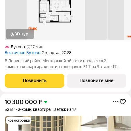
3D-тур
Бутово
27 мин.
Восточное Бутово
, 2 квартал 2028
В Ленинский район Московской области продаётся 2-
комнатная квартира квартира площадью 51.7 на 3 этаже 17
этажного дома (корпус 47, секция 1) в проекте ПИК
«Восточное Бутово». Удобное расположение 20 минут на
Позвонить
Позвоните мне
автомобиле до станций метро и МЦД «Бульвар
10 300 000
₽
52 м²
2-комн. квартира
3 этаж из 17
новостройка