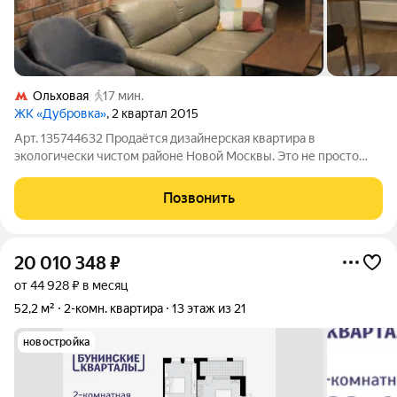
Ольховая
17 мин.
ЖК «Дубровка»
, 2 квартал 2015
Арт. 135744632 Продаётся дизайнерская квартира в
экологически чистом районе Новой Москвы. Это не просто
ремонт это собрание качественных материалов, продуманных
решений и настоящий дом для жизни. О квартире: Полы:
Позвонить
Массив дуба (Италия) статусная
20 010 348
₽
от 44 928 ₽ в месяц
52,2 м²
2-комн. квартира
13 этаж из 21
новостройка