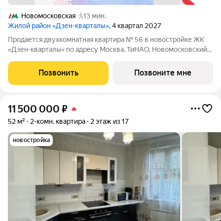
Новомосковская
13 мин.
Жилой район «Дзен-кварталы»
, 4 квартал 2027
Продается двухкомнатная квартира № 56 в новостройке ЖК
«Дзен-кварталы» по адресу Москва, ТиНАО, Новомосковский
АО, Сосенское С/П, Москва, Новомосковский
административный округ, район Коммунарка, квартал № 160,
Позвонить
Позвоните мне
1Вк3. Общая площадь квартиры 56.40 кв.
11 500 000
₽
52 м²
2-комн. квартира
2 этаж из 17
новостройка