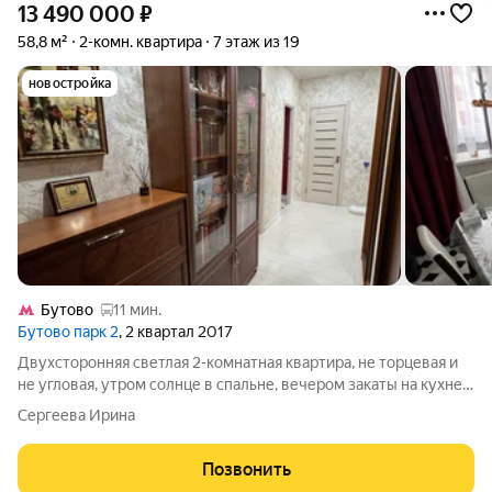
13 490 000
₽
58,8 м²
2-комн. квартира
7 этаж из 19
новостройка
Бутово
11 мин.
Бутово парк 2
, 2 квартал 2017
Двухсторонняя светлая 2-комнатная квартира, не торцевая и
не угловая, утром солнце в спальне, вечером закаты на кухне и
гостиной/спальне - идеально! Главная фишка скрытая
Сергеева Ирина
кладовая/гардеробная в прихожей и утепленный балкон с
теплым полом на кухне
Позвонить