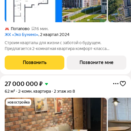
Потапово
16 мин.
ЖК «Эко Бунино»
, 2 квартал 2024
Строим кварталы для жизни с заботой о будущем.
Предлагается 2-комнатная квартира комфорт-класса
площадью 69.0 кв.м в Эко Бунино, корпус 10-11КВ на 12-м
этаже, в жилом комплексе "Эко Бунино".Застройщик сдает
Позвонить
Позвоните мне
квартиры с отделкой в нескольких вариантах:
27 000 000
₽
62 м²
2-комн. квартира
2 этаж из 8
новостройка