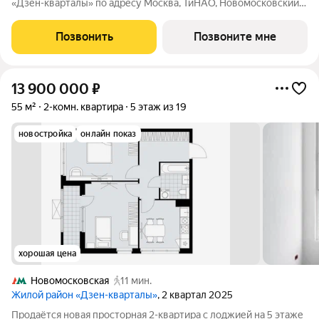
«Дзен-кварталы» по адресу Москва, ТиНАО, Новомосковский
АО, Сосенское С/П, Москва, Новомосковский
административный округ, район Коммунарка, квартал № 160,
Позвонить
Позвоните мне
1Вк3. Общая площадь квартиры 56.40 кв.
13 900 000
₽
55 м²
2-комн. квартира
5 этаж из 19
новостройка
онлайн показ
хорошая цена
Новомосковская
11 мин.
Жилой район «Дзен-кварталы»
, 2 квартал 2025
Прoдаётcя новая просторная 2-квартира c лоджией на 5 этаже