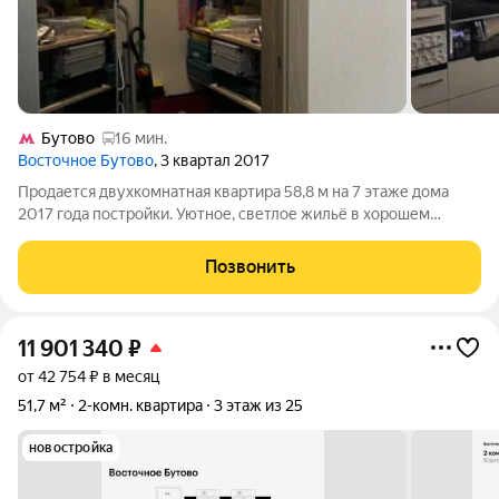
Бутово
16 мин.
Восточное Бутово
, 3 квартал 2017
Продается двухкомнатная квартира 58,8 м на 7 этаже дома
2017 года постройки. Уютное, светлое жильё в хорошем
состоянии, без перепланировок. Комнаты изолированные,
потолки 2,8 м. Окна выходят во двор и на аллею района.
Позвонить
Сделан качественный евро-ремонт
11 901 340
₽
от 42 754 ₽ в месяц
51,7 м²
2-комн. квартира
3 этаж из 25
новостройка