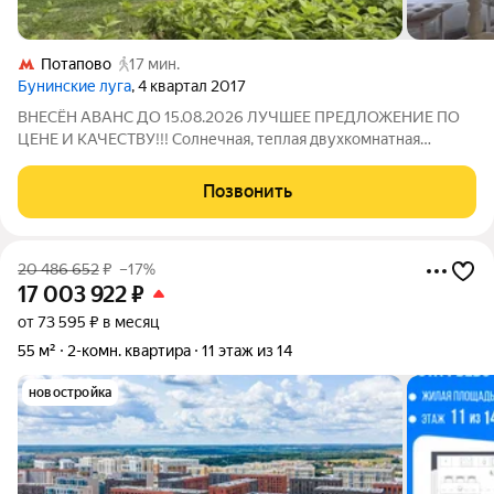
Потапово
17 мин.
Бунинские луга
, 4 квартал 2017
ВНЕСЁН АВАНС ДО 15.08.2026 ЛУЧШЕЕ ПРЕДЛОЖЕНИЕ ПО
ЦЕНЕ И КАЧЕСТВУ!!! Солнечная, теплая двухкомнатная
квартира с отличным планировочным решением в
современном микрорайоне с пешей доступностью до метро.
Позвонить
Квартира на комфортном 4 этаже идеальна для
20 486 652
₽
–17%
17 003 922
₽
от 73 595 ₽ в месяц
55 м²
2-комн. квартира
11 этаж из 14
новостройка