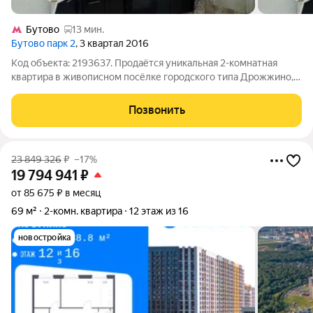
Бутово
13 мин.
Бутово парк 2
, 3 квартал 2016
Код объекта: 2193637. Продаётся уникальная 2-комнатная
квартира в живописном посёлке городского типа Дрожжино,
Ленинский городской округ, Московская область. Адрес:
Южная улица, 25. Квартира расположена на втором этаже 17-
Позвонить
этажного панельного дома,
23 849 326
₽
–17%
19 794 941
₽
от 85 675 ₽ в месяц
69 м²
2-комн. квартира
12 этаж из 16
новостройка