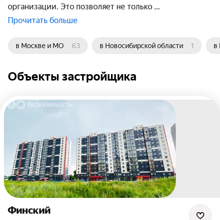
организации. Это позволяет не только
Прочитать больше
в Москве и МО
63
в Новосибирской области
1
в
Объекты застройщика
Финский