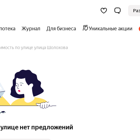
Ра
потека
Журнал
Для бизнеса
Уникальные акции
имость по улице улица Шолохова
 улице нет предложений