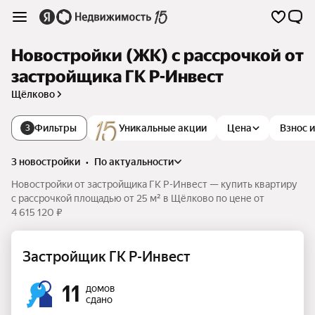
Новостройки (ЖК) с рассрочкой от
застройщика ГК Р-Инвест
Щёлково
Фильтры
Уникальные акции
Цена
Взнос 
3
3 новостройки
•
по актуальности
Новостройки от застройщика ГК Р-Инвест — купить квартиру
с рассрочкой площадью от 25 м² в Щёлково по цене от
4 615 120 ₽
Застройщик ГК Р-Инвест
11
домов
сдано