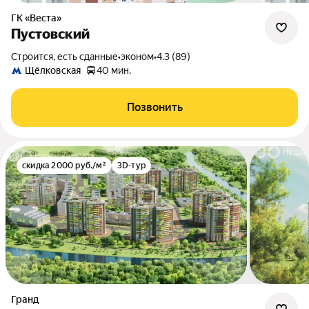
ГК «Веста»
Пустовский
Строится, есть сданные
•
эконом
•
4.3 (89)
Щёлковская
40 мин.
Позвонить
скидка 2000 руб./м²
3D-тур
Гранд