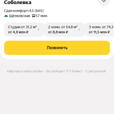
Соболевка
Сдан
•
комфорт
•
4.5 (665)
Щёлковская
57 мин.
Студии
от 31,2 м²
2-комн.
от 54,8 м²
3-комн.
от 74,3
от 4,8 млн ₽
от 8,8 млн ₽
от 11,5 млн ₽
Позвонить
ить
Квартира в новостройке
Застройщик ГК Р-Инвест
С рассрочкой