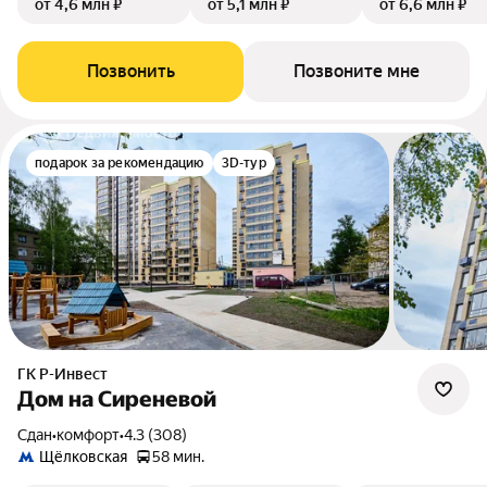
от 4,6 млн ₽
от 5,1 млн ₽
от 6,6 млн ₽
Позвонить
Позвоните мне
подарок за рекомендацию
3D-тур
ГК Р-Инвест
Дом на Сиреневой
Сдан
•
комфорт
•
4.3 (308)
Щёлковская
58 мин.