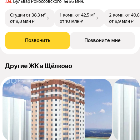
Бульвар Рокоссовского
56 мин.
Студии
от 38,3 м²
1-комн.
от 42,5 м²
2-комн.
от 49,6
от 9,8 млн ₽
от 10 млн ₽
от 9,9 млн ₽
Позвонить
Позвоните мне
Другие ЖК в Щёлково