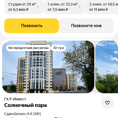
Студии
от 29 м²
1-комн.
от 33,3 м²
2-комн.
от 58,5 
от 6,1 млн ₽
от 7,5 млн ₽
от 11 млн ₽
Позвонить
Позвоните мне
беспроцентная рассрочка
3D-тур
ГК Р-Инвест
Солнечный парк
Сдан
•
бизнес
•
4.4 (381)