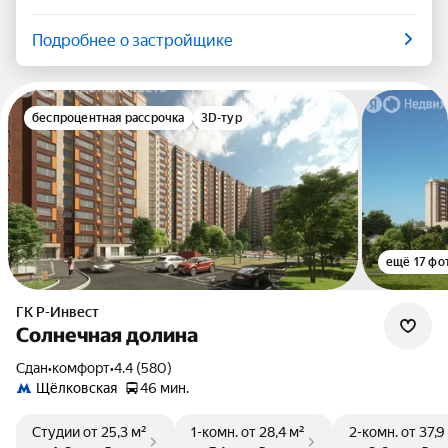
Подробнее о застройщике
беспроцентная рассрочка
3D-тур
ещё 17 фо
ГК Р-Инвест
Солнечная долина
Сдан
•
комфорт
•
4.4 (580)
Щёлковская
46 мин.
Студии
от 25,3 м²
1-комн.
от 28,4 м²
2-комн.
от 37,9