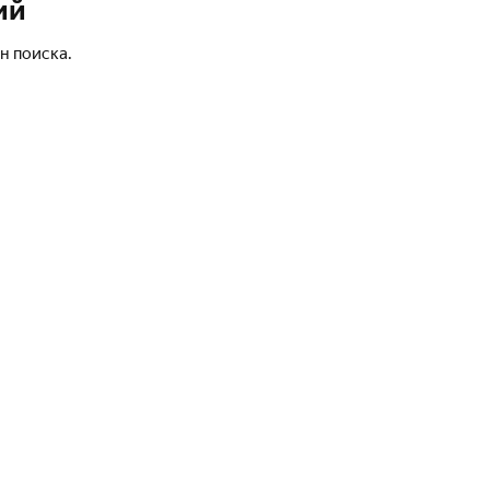
ий
н поиска.