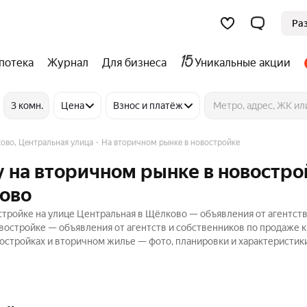
Ра
потека
Журнал
Для бизнеса
Уникальные акции
3 комн.
Цена
Взнос и платёж
ово, Центральная улица
На вторичном рынке в новостройке
 на вторичном рынке в новостро
ково
тройке на улице Центральная в Щёлково — объявления от агентств
востройке — объявления от агентств и собственников по продаже к
стройках и вторичном жилье — фото, планировки и характеристики