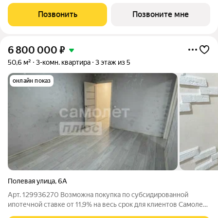
доступность в 5 минутах пешей ходьбы расположена
остановка общественного транспорта, от которой можно
Позвонить
Позвоните мне
добраться до ж/д ст. Воронок и до
6 800 000
₽
50,6 м²
3-комн. квартира
3 этаж из 5
онлайн показ
Полевая улица
,
6А
Арт. 129936270 Возможна покупка по субсидированной
ипотечной ставке от 11,9% на весь срок для клиентов Самолет
Плюс. Просторная 3-комнатная квартира в тихом районе