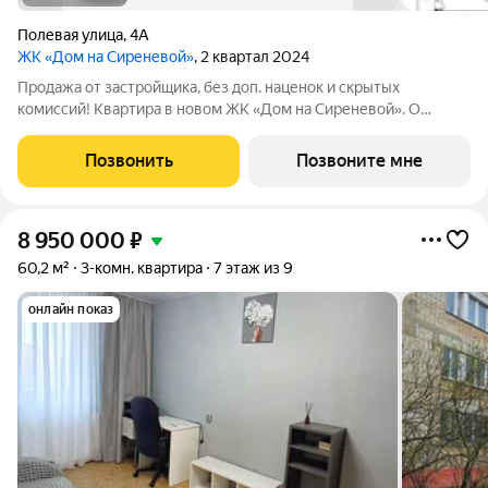
Полевая улица
,
4А
ЖК «Дом на Сиреневой»
, 2 квартал 2024
Продажа от застройщика, без доп. наценок и скрытых
комиссий! Квартира в новом ЖК «Дом на Сиреневой». О
ПРОЕКТЕ: Дом с переменной этажностью: 13 - 17 этажей.
Гармонично расположен между Щелковским лесопарком и
Позвонить
Позвоните мне
промышленным районом города с развитой
8 950 000
₽
60,2 м²
3-комн. квартира
7 этаж из 9
онлайн показ