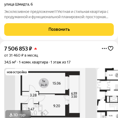
улица Шмидта
,
6
Эксклюзивное предложение!!!Уютная и стильная квартира с
продуманной и функциональной планировкой: просторная
прихожая, две изолированные комнаты, светлая кухня-
гостинная ,лоджия. Обустроенная территория с детскими
Позвонить
игровыми площадками, набережной и
7 506 853
₽
от 31 460 ₽ в месяц
34,5 м²
1-комн. квартира
1 этаж из 17
новостройка
3D-тур