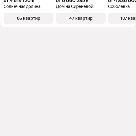
от 4 615 120 ₽
от 6 060 285 ₽
от 4 836 00
Солнечная долина
Дом на Сиреневой
Соболевка
86 квартир
47 квартир
187 кв