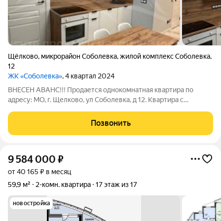
Щёлково
,
микрорайон Соболевка
,
жилой комплекс Соболевка
,
12
ЖК «Соболевка»
, 4 квартал 2024
ВНЕСЕН АВАНС!!! Продается однокомнатная квартира по
адресу: МО, г. Щелково, ул Соболевка, д 12. Квартира с
хорошим, свежим ремонтом, общая площадь 29.3+большая
лоджия, расположена на 10 этаже монолитного дома 2025г
Позвонить
постройки. В квартире имеется вся
9 584 000
₽
от 40 165 ₽ в месяц
59,9 м²
2-комн. квартира
17 этаж из 17
новостройка