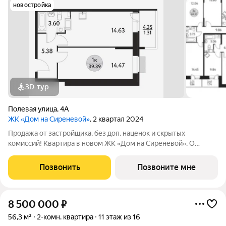
новостройка
3D-тур
Полевая улица
,
4А
ЖК «Дом на Сиреневой»
, 2 квартал 2024
Продажа от застройщика, без доп. наценок и скрытых
комиссий! Квартира в новом ЖК «Дом на Сиреневой». О
ПРОЕКТЕ: Дом с переменной этажностью: 13 - 17 этажей.
Гармонично расположен между Щелковским лесопарком и
Позвонить
Позвоните мне
промышленным районом города с развитой
8 500 000
₽
56,3 м²
2-комн. квартира
11 этаж из 16