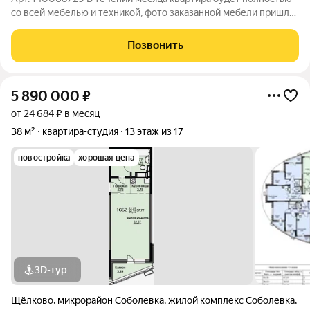
со всей мебелью и техникой, фото заказанной мебели пришлю
по запросу, в том числе видео по квартире. Почувствуйте
комфорт премиум-класса в самом центре Щелково. Продается
Позвонить
стильная 2-Х комнатная
5 890 000
₽
от 24 684 ₽ в месяц
38 м²
квартира-студия
13 этаж из 17
новостройка
хорошая цена
3D-тур
Щёлково
,
микрорайон Соболевка
,
жилой комплекс Соболевка
,