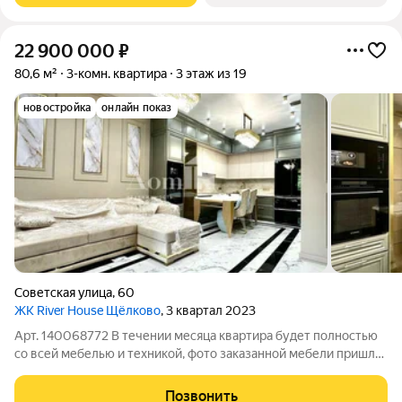
22 900 000
₽
80,6 м²
3-комн. квартира
3 этаж из 19
новостройка
онлайн показ
Советская улица
,
60
ЖК River House Щёлково
, 3 квартал 2023
Арт. 140068772 В течении месяца квартира будет полностью
со всей мебелью и техникой, фото заказанной мебели пришлю
по запросу, в том числе видео по квартире. Почувствуйте
комфорт премиум-класса в самом центре Щелково. Продается
Позвонить