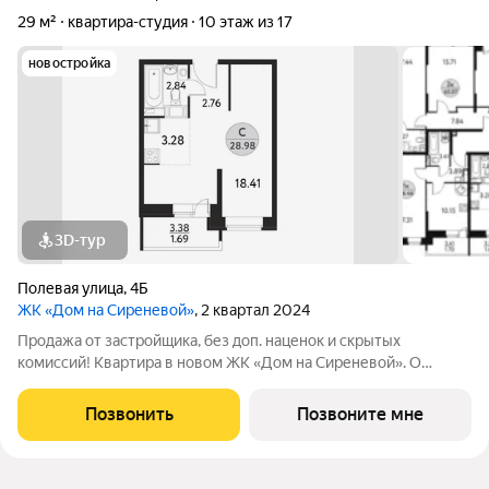
29 м²
квартира-студия
10 этаж из 17
новостройка
3D-тур
Полевая улица
,
4Б
ЖК «Дом на Сиреневой»
, 2 квартал 2024
Продажа от застройщика, без доп. наценок и скрытых
комиссий! Квартира в новом ЖК «Дом на Сиреневой». О
ПРОЕКТЕ: Дом с переменной этажностью: 13 - 17 этажей.
Гармонично расположен между Щелковским лесопарком и
Позвонить
Позвоните мне
промышленным районом города с развитой