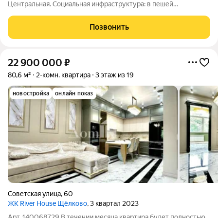
Центральная. Социальная инфраструктура: в пешей
доступности находятся детские сады и школы. Коммерческая
инфраструктура: рядом с жилым комплексом расположены
Позвонить
продуктовые супермаркеты, салоны красоты и
22 900 000
₽
80,6 м²
2-комн. квартира
3 этаж из 19
новостройка
онлайн показ
Советская улица
,
60
ЖК River House Щёлково
, 3 квартал 2023
Арт. 140068729 В течении месяца квартира будет полностью