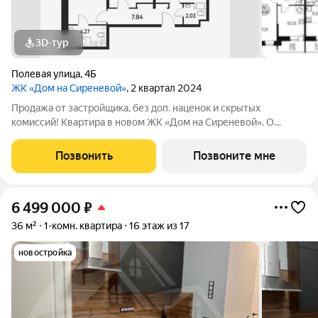
3D-тур
Полевая улица
,
4Б
ЖК «Дом на Сиреневой»
, 2 квартал 2024
Продажа от застройщика, без доп. наценок и скрытых
комиссий! Квартира в новом ЖК «Дом на Сиреневой». О
ПРОЕКТЕ: Дом с переменной этажностью: 13 - 17 этажей.
Гармонично расположен между Щелковским лесопарком и
Позвонить
Позвоните мне
промышленным районом города с развитой
6 499 000
₽
36 м²
1-комн. квартира
16 этаж из 17
новостройка