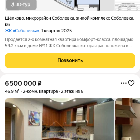
3D-тур
Щёлково
,
микрорайон Соболевка
,
жилой комплекс Соболевка
,
к6
ЖК «Соболевка»
, 1 квартал 2025
Продается 2-х комнатная квартира комфорт-класса, площадью
59.2 кв.м в доме №11 ЖК Соболевка, которая расположена в
городской черте развитого подмосковного городского округа
Щёлково рядом с парковой зоной.
Позвонить
6 500 000
₽
46,9 м²
2-комн. квартира
2 этаж из 5