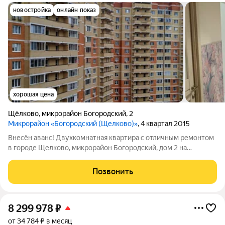
новостройка
онлайн показ
хорошая цена
Щёлково
,
микрорайон Богородский
,
2
Микрорайон «Богородский (Щелково)»
, 4 квартал 2015
Внесён аванс! Двухкомнатная квартира с отличным ремонтом
в городе Щелково, микрорайон Богородский, дом 2 на
одинадцатом этаже это идеальный пример комфорта и уюта,
воплощенного в современном пространстве. Здесь каждую
Позвонить
деталь продумана. Светлая и
8 299 978
₽
от 34 784 ₽ в месяц