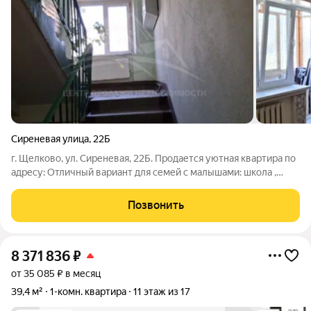
Сиреневая улица
,
22Б
г. Щелково, ул. Сиреневая, 22Б. Продается уютная квартира по
адресу: Отличный вариант для семей с малышами: школа ,
детский сад , футбольная и детская площадка в
непосредственной близости, что делает эту квартиру
Позвонить
настоящим семейным раем! О квартире:
8 371 836
₽
от 35 085 ₽ в месяц
39,4 м²
1-комн. квартира
11 этаж из 17