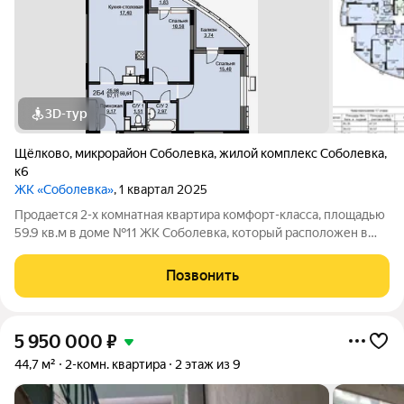
3D-тур
Щёлково
,
микрорайон Соболевка
,
жилой комплекс Соболевка
,
к6
ЖК «Соболевка»
, 1 квартал 2025
Продается 2-х комнатная квартира комфорт-класса, площадью
59.9 кв.м в доме №11 ЖК Соболевка, который расположен в
городской черте развитого подмосковного городского округа
Щёлково рядом с парковой зоной.
Позвонить
5 950 000
₽
44,7 м²
2-комн. квартира
2 этаж из 9