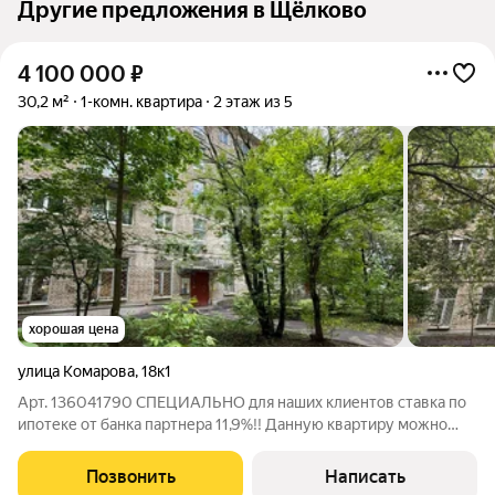
Другие предложения в Щёлково
4 100 000
₽
30,2 м²
1-комн. квартира
2 этаж из 5
хорошая цена
улица Комарова
,
18к1
Арт. 136041790 СПЕЦИАЛЬНО для наших клиентов ставка по
ипотеке от банка партнера 11,9%!! Данную квартиру можно
приобрести в ипотеку со ставкой 11,9%!!! Продается
однокомнатная квартира в Щёлково: Огромная просьба НЕ
Позвонить
Написать
писать, смс я не вижу и НЕ читаю