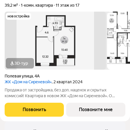
39,2 м²
1-комн. квартира
11 этаж из 17
новостройка
3D-тур
Полевая улица
,
4А
ЖК «Дом на Сиреневой»
, 2 квартал 2024
Продажа от застройщика, без доп. наценок и скрытых
комиссий! Квартира в новом ЖК «Дом на Сиреневой». О
ПРОЕКТЕ: Дом с переменной этажностью: 13 - 17 этажей.
Гармонично расположен между Щелковским лесопарком и
Позвонить
Позвоните мне
промышленным районом города с развитой