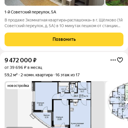
1-й Советский переулок
,
5А
В продаже 3комнатная квартира«распашонка» в г. Щёлково (1й
Советский переулок, д. 5А) в 10 минутах пешком от станции
Воронок. Почему эта квартира удобна: Планировка
«распашонка»: окна на две стороны. За счёт этого в комнатах
Позвонить
много естественного
9 472 000
₽
от 39 696 ₽ в месяц
59,2 м²
2-комн. квартира
16 этаж из 17
новостройка