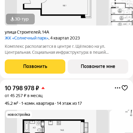
3D-тур
улица Строителей
,
14А
ЖК «Солнечный парк»
, 4 квартал 2023
Комплекс располагается в центре г. Щёлково на ул.
Центральная. Социальная инфраструктура: в пешей
доступности находятся детские сады и школы. Коммерческая
инфраструктура: рядом с жилым комплексом расположены
Позвонить
Позвоните мне
продуктовые супермаркеты, салоны красоты и
10 798 978
₽
от 45 257 ₽ в месяц
45,2 м²
1-комн. квартира
14 этаж из 17
новостройка