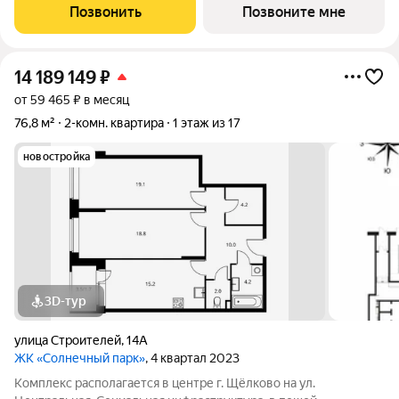
инфраструктура: рядом с жилым комплексом расположены
Позвонить
Позвоните мне
продуктовые супермаркеты, салоны красоты и
14 189 149
₽
от 59 465 ₽ в месяц
76,8 м²
2-комн. квартира
1 этаж из 17
новостройка
3D-тур
улица Строителей
,
14А
ЖК «Солнечный парк»
, 4 квартал 2023
Комплекс располагается в центре г. Щёлково на ул.