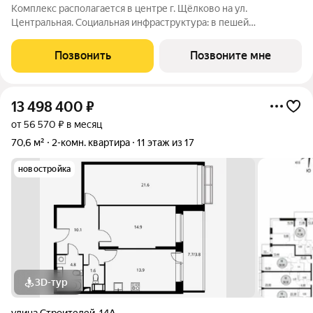
Комплекс располагается в центре г. Щёлково на ул.
Центральная. Социальная инфраструктура: в пешей
доступности находятся детские сады и школы. Коммерческая
инфраструктура: рядом с жилым комплексом расположены
Позвонить
Позвоните мне
продуктовые супермаркеты, салоны красоты и
13 498 400
₽
от 56 570 ₽ в месяц
70,6 м²
2-комн. квартира
11 этаж из 17
новостройка
3D-тур