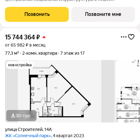
доступности находятся детские сады и школы. Коммерческая
инфраструктура: рядом с жилым комплексом расположены
Позвонить
Позвоните мне
продуктовые супермаркеты, салоны красоты и
15 744 364
₽
от 65 982 ₽ в месяц
77,3 м²
2-комн. квартира
7 этаж из 17
новостройка
3D-тур
улица Строителей
,
14А
ЖК «Солнечный парк»
, 4 квартал 2023