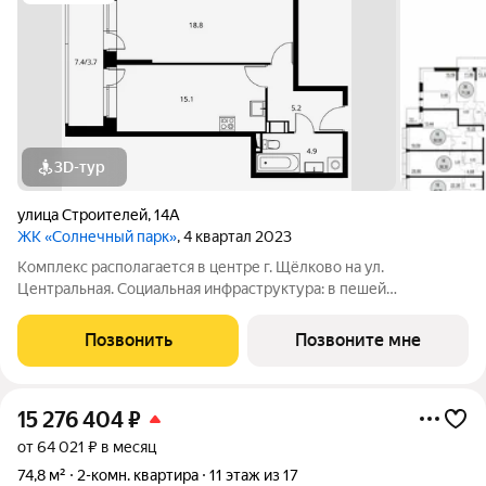
3D-тур
улица Строителей
,
14А
ЖК «Солнечный парк»
, 4 квартал 2023
Комплекс располагается в центре г. Щёлково на ул.
Центральная. Социальная инфраструктура: в пешей
доступности находятся детские сады и школы. Коммерческая
инфраструктура: рядом с жилым комплексом расположены
Позвонить
Позвоните мне
продуктовые супермаркеты, салоны красоты и
15 276 404
₽
от 64 021 ₽ в месяц
74,8 м²
2-комн. квартира
11 этаж из 17