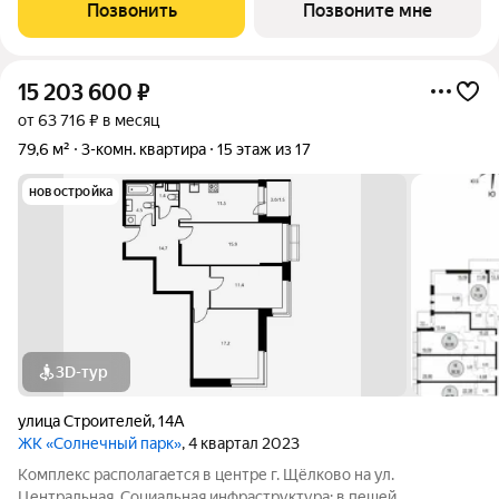
инфраструктура: рядом с жилым комплексом расположены
Позвонить
Позвоните мне
продуктовые супермаркеты, салоны красоты и
15 203 600
₽
от 63 716 ₽ в месяц
79,6 м²
3-комн. квартира
15 этаж из 17
новостройка
3D-тур
улица Строителей
,
14А
ЖК «Солнечный парк»
, 4 квартал 2023
Комплекс располагается в центре г. Щёлково на ул.
Центральная. Социальная инфраструктура: в пешей