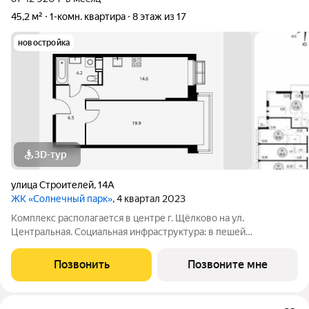
45,2 м²
1-комн. квартира
8 этаж из 17
новостройка
3D-тур
улица Строителей
,
14А
ЖК «Солнечный парк»
, 4 квартал 2023
Комплекс располагается в центре г. Щёлково на ул.
Центральная. Социальная инфраструктура: в пешей
доступности находятся детские сады и школы. Коммерческая
инфраструктура: рядом с жилым комплексом расположены
Позвонить
Позвоните мне
продуктовые супермаркеты, салоны красоты и