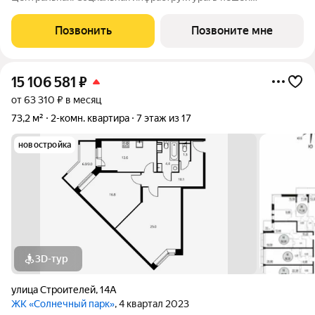
доступности находятся детские сады и школы. Коммерческая
инфраструктура: рядом с жилым комплексом расположены
Позвонить
Позвоните мне
продуктовые супермаркеты, салоны красоты и
15 106 581
₽
от 63 310 ₽ в месяц
73,2 м²
2-комн. квартира
7 этаж из 17
новостройка
3D-тур
улица Строителей
,
14А
ЖК «Солнечный парк»
, 4 квартал 2023