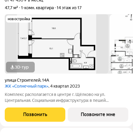
от 47 450 ₽ в месяц
47,7 м²
1-комн. квартира
14 этаж из 17
новостройка
3D-тур
улица Строителей
,
14А
ЖК «Солнечный парк»
, 4 квартал 2023
Комплекс располагается в центре г. Щёлково на ул.
Центральная. Социальная инфраструктура: в пешей
доступности находятся детские сады и школы. Коммерческая
инфраструктура: рядом с жилым комплексом расположены
Позвонить
Позвоните мне
продуктовые супермаркеты, салоны красоты и