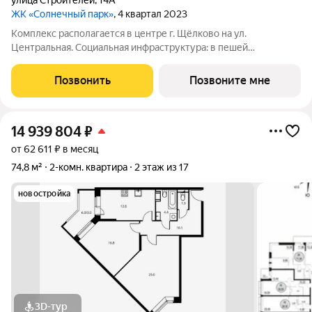
улица Строителей
,
14А
ЖК «Солнечный парк»
, 4 квартал 2023
Комплекс располагается в центре г. Щёлково на ул.
Центральная. Социальная инфраструктура: в пешей
доступности находятся детские сады и школы. Коммерческая
инфраструктура: рядом с жилым комплексом расположены
Позвонить
Позвоните мне
продуктовые супермаркеты, салоны красоты и
14 939 804
₽
от 62 611 ₽ в месяц
74,8 м²
2-комн. квартира
2 этаж из 17
новостройка
3D-тур