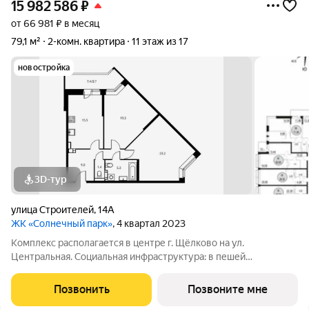
15 982 586
₽
от 66 981 ₽ в месяц
79,1 м²
2-комн. квартира
11 этаж из 17
новостройка
3D-тур
улица Строителей
,
14А
ЖК «Солнечный парк»
, 4 квартал 2023
Комплекс располагается в центре г. Щёлково на ул.
Центральная. Социальная инфраструктура: в пешей
доступности находятся детские сады и школы. Коммерческая
инфраструктура: рядом с жилым комплексом расположены
Позвонить
Позвоните мне
продуктовые супермаркеты, салоны красоты и