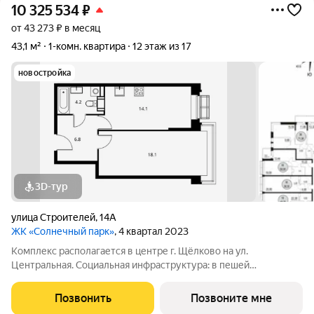
10 325 534
₽
от 43 273 ₽ в месяц
43,1 м²
1-комн. квартира
12 этаж из 17
новостройка
3D-тур
улица Строителей
,
14А
ЖК «Солнечный парк»
, 4 квартал 2023
Комплекс располагается в центре г. Щёлково на ул.
Центральная. Социальная инфраструктура: в пешей
доступности находятся детские сады и школы. Коммерческая
инфраструктура: рядом с жилым комплексом расположены
Позвонить
Позвоните мне
продуктовые супермаркеты, салоны красоты и