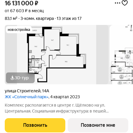
16 131 000
₽
от 67 603 ₽ в месяц
83,1 м²
3-комн. квартира
13 этаж из 17
новостройка
3D-тур
улица Строителей
,
14А
ЖК «Солнечный парк»
, 4 квартал 2023
Комплекс располагается в центре г. Щёлково на ул.
Центральная. Социальная инфраструктура: в пешей
доступности находятся детские сады и школы. Коммерческая
инфраструктура: рядом с жилым комплексом расположены
Позвонить
Позвоните мне
продуктовые супермаркеты, салоны красоты и