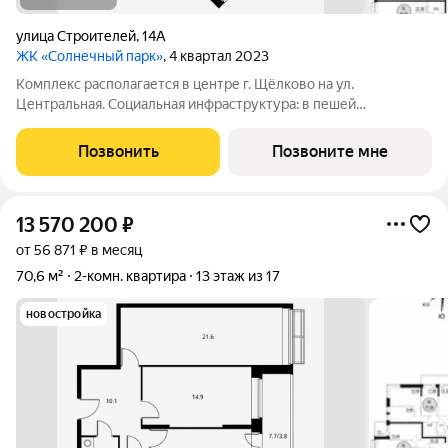
улица Строителей
,
14А
ЖК «Солнечный парк»
, 4 квартал 2023
Комплекс располагается в центре г. Щёлково на ул.
Центральная. Социальная инфраструктура: в пешей
доступности находятся детские сады и школы. Коммерческая
инфраструктура: рядом с жилым комплексом расположены
Позвонить
Позвоните мне
продуктовые супермаркеты, салоны красоты и
13 570 200
₽
от 56 871 ₽ в месяц
70,6 м²
2-комн. квартира
13 этаж из 17
новостройка