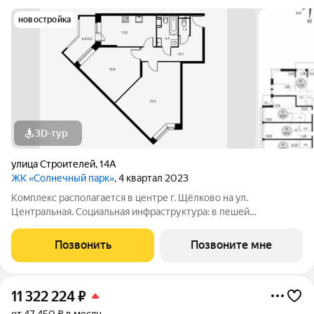
новостройка
3D-тур
улица Строителей
,
14А
ЖК «Солнечный парк»
, 4 квартал 2023
Комплекс располагается в центре г. Щёлково на ул.
Центральная. Социальная инфраструктура: в пешей
доступности находятся детские сады и школы. Коммерческая
инфраструктура: рядом с жилым комплексом расположены
Позвонить
Позвоните мне
продуктовые супермаркеты, салоны красоты и
11 322 224
₽