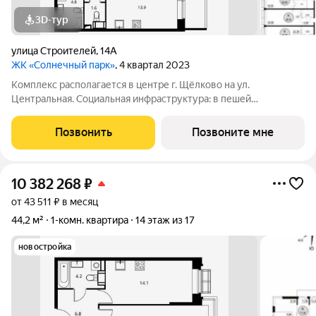
3D-тур
улица Строителей
,
14А
ЖК «Солнечный парк»
, 4 квартал 2023
Комплекс располагается в центре г. Щёлково на ул.
Центральная. Социальная инфраструктура: в пешей
доступности находятся детские сады и школы. Коммерческая
инфраструктура: рядом с жилым комплексом расположены
Позвонить
Позвоните мне
продуктовые супермаркеты, салоны красоты и
10 382 268
₽
от 43 511 ₽ в месяц
44,2 м²
1-комн. квартира
14 этаж из 17
новостройка