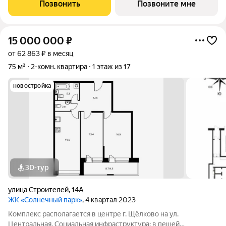
инфраструктура: рядом с жилым комплексом расположены
Позвонить
Позвоните мне
продуктовые супермаркеты, салоны красоты и
15 000 000
₽
от 62 863 ₽ в месяц
75 м²
2-комн. квартира
1 этаж из 17
новостройка
3D-тур
улица Строителей
,
14А
ЖК «Солнечный парк»
, 4 квартал 2023
Комплекс располагается в центре г. Щёлково на ул.
Центральная. Социальная инфраструктура: в пешей