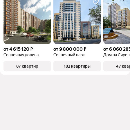
от 4 615 120 ₽
от 9 800 000 ₽
от 6 060 28
Солнечная долина
Солнечный парк
Дом на Сире
87 квартир
182 квартиры
47 ква