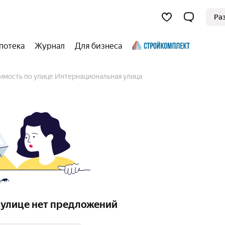
Ра
потека
Журнал
Для бизнеса
имость по улице Интернациональная улица
 улице нет предложений