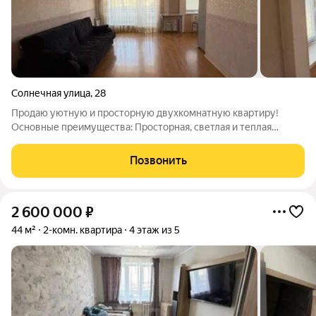
Солнечная улица
,
28
Продаю уютную и просторную двухкомнатную квартиру!
Основные преимущества: Просторная, светлая и теплая
идеально подойдет для комфортной жизни всей семьи Балкон:
свежий воздух и возможность уютного отдыха. Планировка:
Позвонить
удобная и продуманная,
2 600 000
₽
44 м²
2-комн. квартира
4 этаж из 5