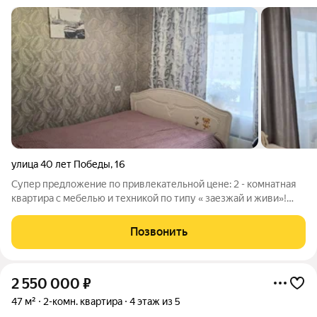
улица 40 лет Победы
,
16
Супер предложение по привлекательной цене: 2 - комнатная
квартира с мебелью и техникой по типу « заезжай и живи»!
Дом расположен удачно!!! Вокруг живописно и тихо! +++Сама
квартира очень тёплая, светлая, с хорошей домашней
Позвонить
атмосферой. Ровные стены,
2 550 000
₽
47 м²
2-комн. квартира
4 этаж из 5