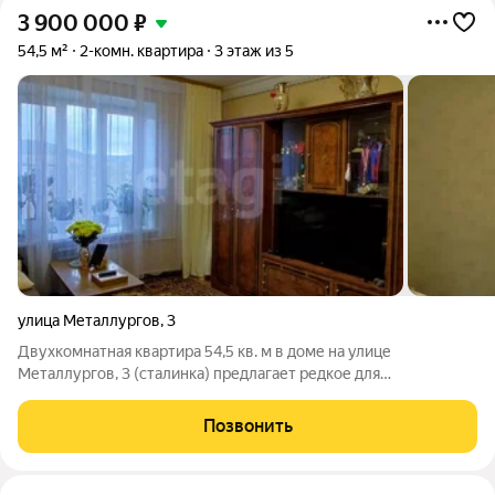
3 900 000
₽
54,5 м²
2-комн. квартира
3 этаж из 5
улица Металлургов
,
3
Двухкомнатная квартира 54,5 кв. м в доме на улице
Металлургов, 3 (сталинка) предлагает редкое для
центральных районов сочетание исторического фасада,
надежных конструкций и продуманной планировки. Дом 1959
Позвонить
года постройки с блочно-кирпичными стенами и