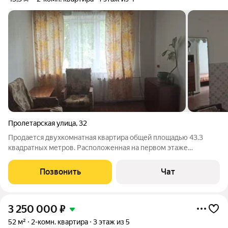
Пролетарская улица
,
32
Продается двухкомнатная квартира общей площадью 43.3
квадратных метров. Расположенная на первом этаже
четырехэтажного панельного дома, построенного в 1965 году,
находящегося по адресу: г. Сатка, Пролетарская улица, дом 32.
Позвонить
Чат
В подъезде сделан ремонт,
3 250 000
₽
52 м²
2-комн. квартира
3 этаж из 5