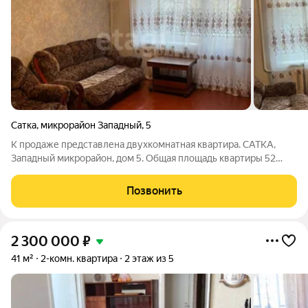
Сатка
,
микрорайон Западный
,
5
К продаже представлена двухкомнатная квартира. САТКА,
Западный микрорайон, дом 5. Общая площадь квартиры 52
кв.м. Жилая площадь 41 кв.м. Квартира расположена на первом
этаже пятиэтажного дома. Комнаты раздельные. Установлены
Позвонить
пластиковые окна, новая
2 300 000
₽
41 м²
2-комн. квартира
2 этаж из 5