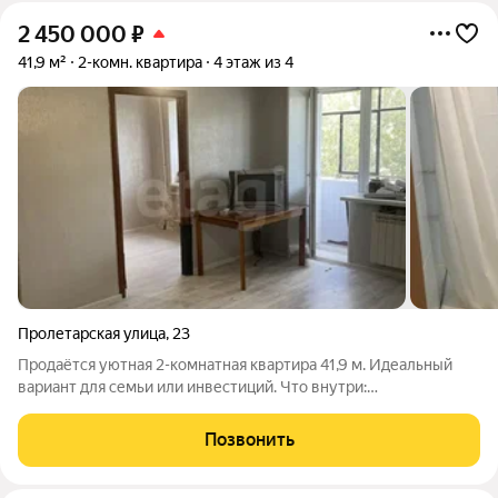
2 450 000
₽
41,9 м²
2-комн. квартира
4 этаж из 4
Пролетарская улица
,
23
Продаётся уютная 2-комнатная квартира 41,9 м. Идеальный
вариант для семьи или инвестиций. Что внутри:
Косметический ремонт заезжай и живи. Евроокна, натяжной
потолок, линолеум. Остеклённый балкон. Локация всё рядом:
Позвонить
Школа №4, детский сад.