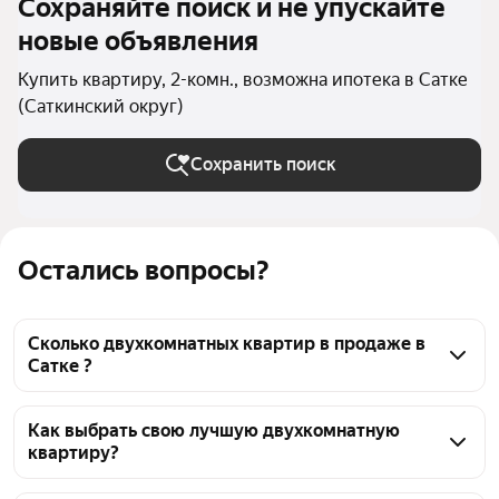
Сохраняйте поиск и не упускайте
новые объявления
Купить квартиру, 2-комн., возможна ипотека в Сатке
(Саткинский округ)
Сохранить поиск
Остались вопросы?
Сколько двухкомнатных квартир в продаже в
Сатке ?
На Яндекс Недвижимости в продаже в Сатке 78 
двухкомнатных квартир, из них 2 объявления от 
Как выбрать свою лучшую двухкомнатную
квартиру?
собственников, 76 объявлений от агентств
Чтобы купить 2-комнатную квартиру в ипотеку, 