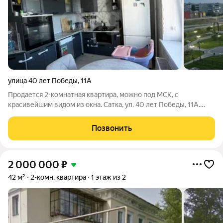
улица 40 лет Победы
,
11А
Продается 2-комнатная квартира, можно под МСК, с
красивейшим видом из окна. Сатка, ул. 40 лет Победы, 11А.
Квартира расположена на 4-м этаже 9-ти этажного дома (есть
просторный лифт). Общая площадь квартиры составляет 57,2
Позвонить
кв.м. Квартира светлая,
2 000 000
₽
42 м²
2-комн. квартира
1 этаж из 2