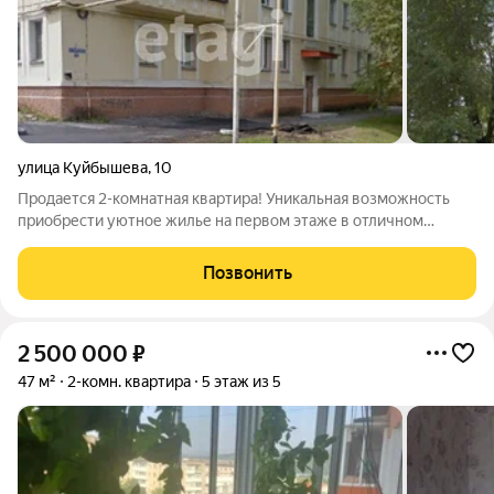
улица Куйбышева
,
10
Продается 2-комнатная квартира! Уникальная возможность
приобрести уютное жилье на первом этаже в отличном
районе города. Особенности квартиры: Общая площадь: 42м
Расположение: первый этаж комфортно для тех, кто ценит
Позвонить
удобство Ремонт: есть
2 500 000
₽
47 м²
2-комн. квартира
5 этаж из 5