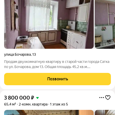
улица Бочарова
,
13
Продам двухкомнатную квартиру в старой части города Сатка
по ул. Бочарова, дом 13. Общая площадь 45,2 кв.м.
Расположена на первом этаже пятиэтажного дома. Квартира
не угловая, теплая. Окна выходят на две стороны. В квартире
Позвонить
установлены евроокна. Окна
3 800 000
₽
65,4 м²
2-комн. квартира
1 этаж из 5