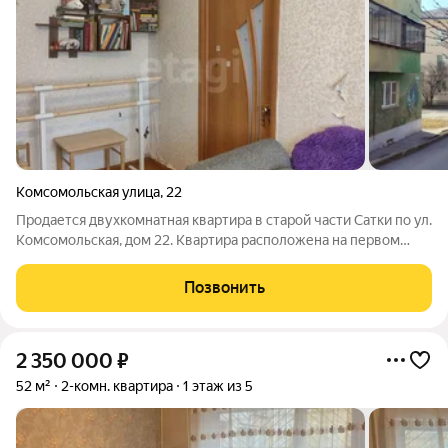
Комсомольская улица
,
22
Продается двухкомнатная квартира в старой части Сатки по ул.
Комсомольская, дом 22. Квартира расположена на первом
этаже пятиэтажного дома без лифта. Общая площадь квартиры
составляет 40.4 кв.м, жилая - 30 кв.м. Комнаты смежные,
Позвонить
санузел совмещенный,
2 350 000
₽
52 м²
2-комн. квартира
1 этаж из 5