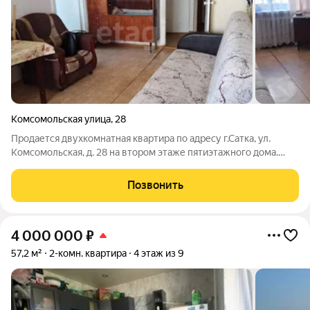
Комсомольская улица
,
28
Продается двухкомнатная квартира по адресу г.Сатка, ул.
Комсомольская, д. 28 на втором этаже пятиэтажного дома.
Лифта нет. Общая площадь 41 кв.м., жилая площадь 30 кв.м.,
кухня 6 кв.м. Комнаты смежные.Квартира продается частично
Позвонить
с мебелью: кухонный
4 000 000
₽
57,2 м²
2-комн. квартира
4 этаж из 9