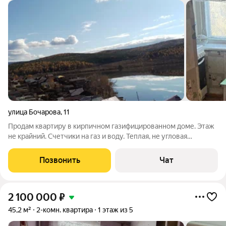
улица Бочарова
,
11
Продам квартиру в кирпичном газифицированном доме. Этаж
не крайний. Счетчики на газ и воду. Теплая, не угловая
брежневка. Санузел раздельный. Две кладовки маленькие,
одна большая. Антресоль на кухне плюс "хрущевский"
Позвонить
Чат
холодильник под кухонным окном.
2 100 000
₽
45,2 м²
2-комн. квартира
1 этаж из 5