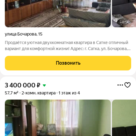
улица Бочарова
,
15
Продаётся уютная двухкомнатная квартира в Сатке отличный
вариант для комфортной жизни! Адрес: г. Сатка, ул. Бочарова,
д. 15. Квартира расположена на 3 этаже, её общая площадь 49
кв. м. Преимущества квартиры: раздельные комнаты удобно
Позвонить
для семьи;
3 400 000
₽
57,7 м²
2-комн. квартира
1 этаж из 4