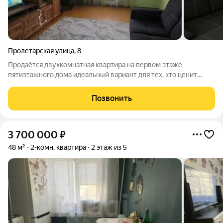
Пролетарская улица
,
8
Продаётся двухкомнатная квартира на первом этаже
пятиэтажного дома идеальный вариант для тех, кто ценит
комфорт и удобство! Адрес: ул. Пролетарская, д. 8. Общая
площадь: 57,7 м2. Основные преимущества квартиры:
Позвонить
Изолированные комнаты обеспечивают
3 700 000
₽
48 м²
2-комн. квартира
2 этаж из 5