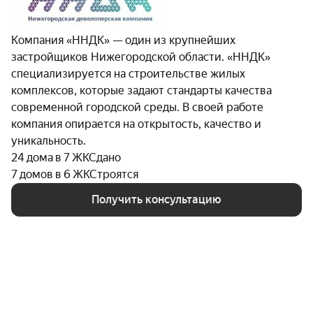
О застройщике
Компания «ННДК» — один из крупнейших
Проект реализует компания «ННДК» — один из
застройщиков Нижегородской области. «ННДК»
крупнейших застройщиков Нижегородской области.
специализируется на строительстве жилых
На протяжении многих лет организация возводит
комплексов, которые задают стандарты качества
жилые комплексы, соответствующие современным
современной городской среды. В своей работе
стандартам качества городской среды. В работе
компания опирается на открытость, качество и
компании прослеживаются принципы открытости,
уникальность.
ответственного подхода к качеству, а также
24 дома в 7 ЖК
Сдано
продуманности архитектуры и планировочных
7 домов в 6 ЖК
Строятся
решений.
Получить консультацию