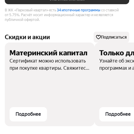
В ЖК «Парковый квартал» есть
34 ипотечные программы
со ставкой
от 5.75%.
Расчёт носит информационный характер и не является
публичной офертой.
Скидки и акции
Подписаться
Материнский капитал
Только дл
Сертификат можно использовать
Узнайте об эк
при покупке квартиры. Свяжитесь
программах и 
с отделом продаж, чтобы узнать
подробности
Подробнее
Подробнее