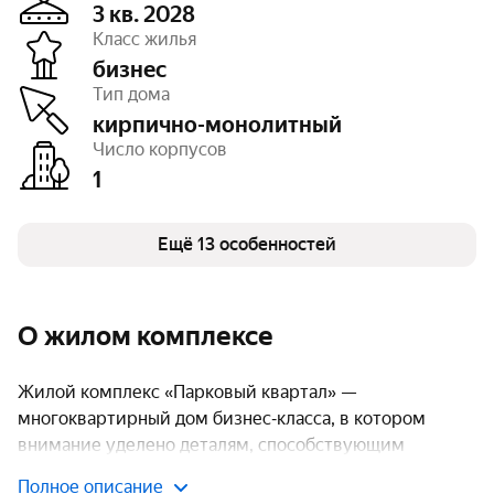
3 кв. 2028
Класс жилья
бизнес
Этажность
8
Тип дома
Высота потолков
2,7 — 3 м
Паркинг, машиноместа
подземный – 63,
кирпично-монолитный
открытый – 181
Число корпусов
Тип договора
ДДУ, 214 ФЗ
1
Очереди
1
Число квартир
151
Зона хранения велосипедов
есть
Кладовые
Ещё 13 особенностей
есть
Безбарьерная среда
есть
Колясочные
есть
Детская площадка
есть
Спортивная площадка
есть
О жилом комплексе
Противопожарная система
есть
Жилой комплекс «Парковый квартал» —
многоквартирный дом бизнес‑класса, в котором
внимание уделено деталям, способствующим
комфортной жизни.
Полное описание