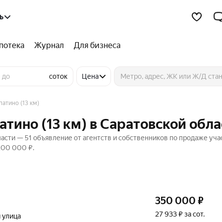
ь
потека
Журнал
Для бизнеса
соток
Цена
атино (13 км)
атино (13 км) в Саратовской обл
ласти — 51 объявление от агентств и собственников по продаже уча
 200 000 ₽.
350 000
₽
27 933 ₽ за сот.
 улица