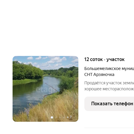
12 соток · участок
Большемеликское муниц
СНТ Арзяночка
Продаётся участок земли
хорошее месторасположен
Прекрасное место отдыха
воздух, хороший пляж. В
Показать телефон
ближайшее время
+
7