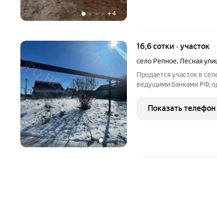
+
4
16,6 сотки · участок
село Репное
,
Лесная ули
Продается участок в сел
ведущими банками РФ, о
подтверждения дохода! 
Гарантируем полное соп
Показать телефон
безопасность сделки!