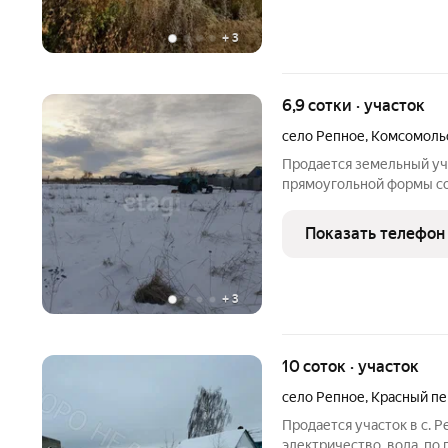
+
3
6,9 сотки · участок
село Репное
,
Комсомольс
Продается земельный уча
прямоугольной формы со
расположен возле озера 
земель - для ведения ЛП
Показать телефон
построить и хозяйство
+
3
10 соток · участок
село Репное
,
Красный пе
Продается участок в с. Р
электричество, вода, по 