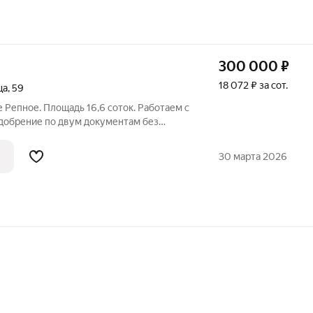
300 000
₽
18 072 ₽ за сот.
ца
,
59
е Репное. Площадь 16,6 соток. Работаем с
добрение по двум документам без
Без первоначального взноса!
ровождение, юридическую чистоту и
30 марта 2026