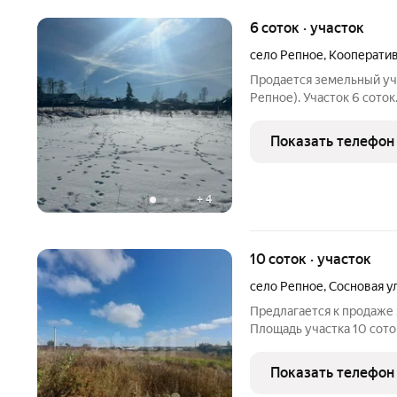
6 соток · участок
село Репное
,
Кооператив
Продается земельный уча
Репное). Участок 6 сото
Отличное месторасполож
модно строить дом из си
Показать телефон
материалы.
+
4
10 соток · участок
село Репное
,
Сосновая у
Предлагается к продаже 
Площадь участка 10 сото
шаговой доступности цен
транспорта, школа, магаз
Показать телефон