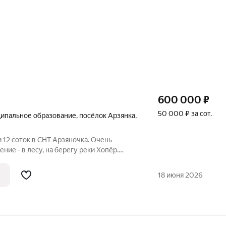
600 000
₽
50 000 ₽ за сот.
ипальное образование
,
посёлок Арзянка
,
 12 соток в СНТ Арзяночка. Очень
ие - в лесу, на берегу реки Хопёр.
, замечательная природа, чистый
 п.Арзянка проведено газоснабжение, в
18 июня 2026