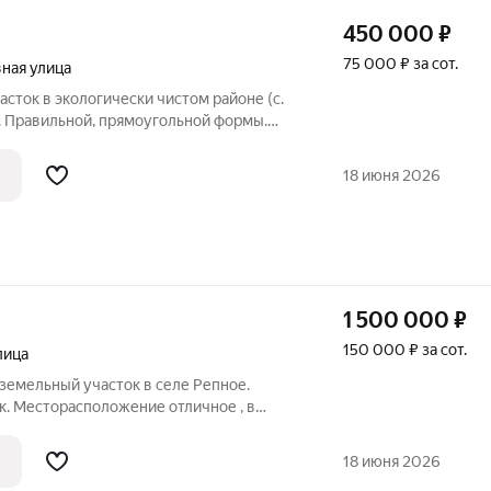
450 000
₽
75 000 ₽ за сот.
ная улица
сток в экологически чистом районе (с.
к. Правильной, прямоугольной формы.
ение под застройку дома. Сейчас очень
п панелей. Это экологически чистые
18 июня 2026
1 500 000
₽
150 000 ₽ за сот.
лица
земельный участок в селе Репное.
к. Месторасположение отличное , в
тр села, лес, остановка общественного
ины, почта. Рядом с участком столб с
18 июня 2026