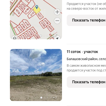
Продается участок (не об
на северо-восток от жил
жилого дома. Участок не 
постройки дома его мож
Показать телефон
Электричество,
+
6
11 соток · участок
Балашовский район
,
сел
В самом живописном мес
продается участок под 
перед другими объектами
Построив дом в таком м
Показать телефон
видами из
+
1