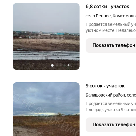
6,8 сотки · участок
село Репное
,
Комсомольс
Продается земельный уча
уютном месте. Недалеко 
Площадь участка составля
строительства дома или 
Показать телефон
деревьев. По
+
3
9 соток · участок
Балашовский район
,
сел
Продаётся земельный уча
Площадь участка 9 сотки
Показать телефон