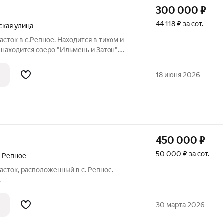
300 000
₽
44 118 ₽ за сот.
кая улица
сток в с.Репное. Находится в тихом и
находится озеро "Ильмень и Затон".
ет 6.8 соток, что достаточно для
дачи. Участок ровный и чистый. Без
18 июня 2026
450 000
₽
50 000 ₽ за сот.
о Репное
сток, расположенный в с. Репное.
.
30 марта 2026