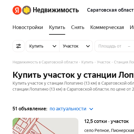
Саратовская област
Новостройки
Купить
Снять
Коммерческая
И
–
Купить
Участок
Недвижимость в Саратовской области
Купить
Участок
Станция Лоп
Купить участок у станции Лоп
Купить участок у станции Лопатино (13 км) в Саратовской об
станции Лопатино (13 км) в Саратовской области. по цене от
51 объявление:
по актуальности
12,5 сотки · участок
село Репное
,
Пионерская