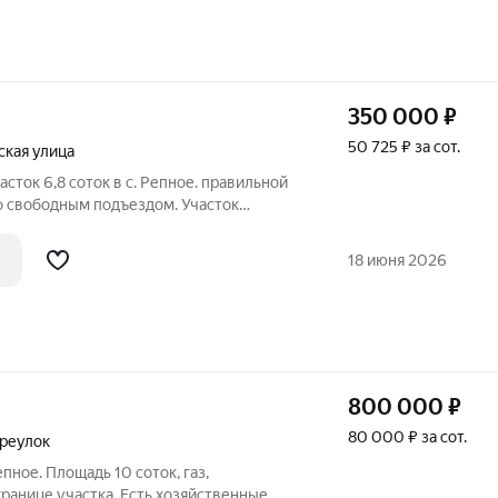
350 000
₽
50 725 ₽ за сот.
кая улица
сток 6,8 соток в с. Репное. правильной
 свободным подъездом. Участок
Ильмень, недалеко от центра. Категория
Х, соответственно можно и дом
18 июня 2026
800 000
₽
80 000 ₽ за сот.
реулок
епное. Площадь 10 соток, газ,
границе участка. Есть хозяйственные