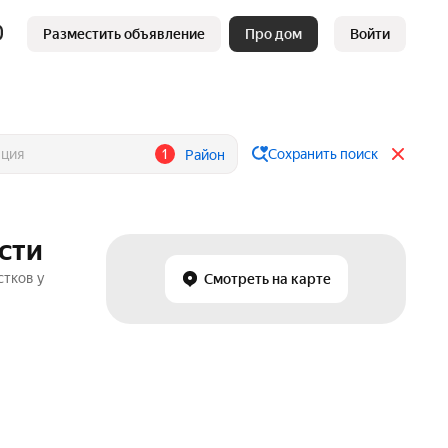
Разместить объявление
Про дом
Войти
1
Сохранить поиск
Район
асти
стков у
Смотреть на карте