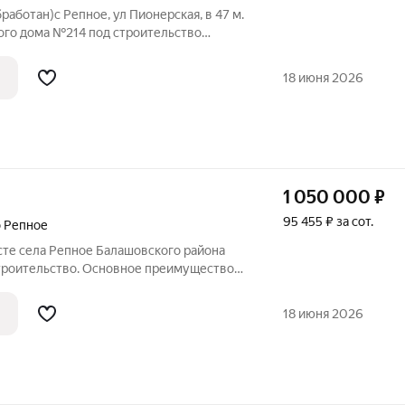
работан)с Репное, ул Пионерская, в 47 м.
ого дома №214 под строительство
в собственности, а в аренде. После
но оформить в собственность.
18 июня 2026
1 050 000
₽
95 455 ₽ за сот.
о Репное
те села Репное Балашовского района
строительство. Основное преимущество
, участок расположен на берегу Затона.
есте вы обеспечите себя великолепными
18 июня 2026