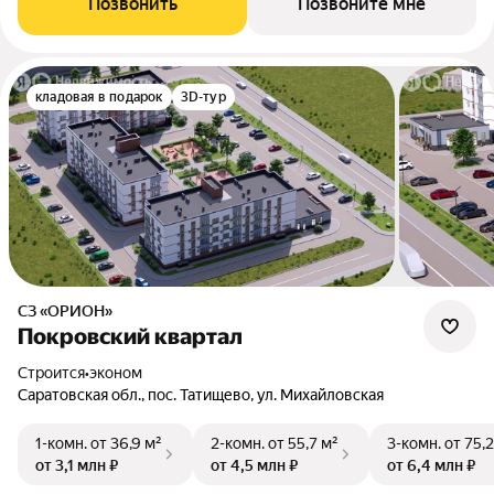
Позвонить
Позвоните мне
кладовая в подарок
3D-тур
СЗ «ОРИОН»
Покровский квартал
Строится
•
эконом
Саратовская обл., пос. Татищево, ул. Михайловская
1-комн.
от 36,9 м²
2-комн.
от 55,7 м²
3-комн.
от 75,2
от 3,1 млн ₽
от 4,5 млн ₽
от 6,4 млн ₽