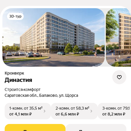
3D-тур
Кронверк
Династия
Строится
•
комфорт
Саратовская обл., Балаково, ул. Щорса
1-комн.
от 35,5 м²
2-комн.
от 58,3 м²
3-комн.
от 79,1
от 4,1 млн ₽
от 6,6 млн ₽
от 8,2 млн ₽