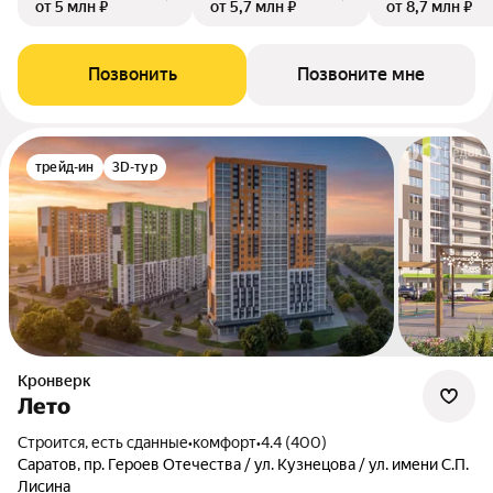
от 5 млн ₽
от 5,7 млн ₽
от 8,7 млн ₽
Позвонить
Позвоните мне
трейд-ин
3D-тур
Кронверк
Лето
Строится, есть сданные
•
комфорт
•
4.4 (400)
Саратов, пр. Героев Отечества / ул. Кузнецова / ул. имени С.П.
Лисина