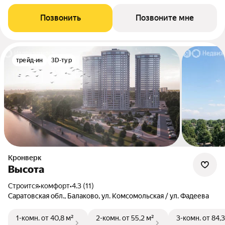
Позвонить
Позвоните мне
трейд-ин
3D-тур
Кронверк
Высота
Строится
•
комфорт
•
4.3 (11)
Саратовская обл., Балаково, ул. Комсомольская / ул. Фадеева
1-комн.
от 40,8 м²
2-комн.
от 55,2 м²
3-комн.
от 84,3