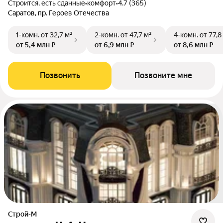
Строится, есть сданные
•
комфорт
•
4.7 (365)
Саратов, пр. Героев Отечества
1-комн.
от 32,7 м²
2-комн.
от 47,7 м²
4-комн.
от 77,8
от 5,4 млн ₽
от 6,9 млн ₽
от 8,6 млн ₽
Позвонить
Позвоните мне
Строй-М