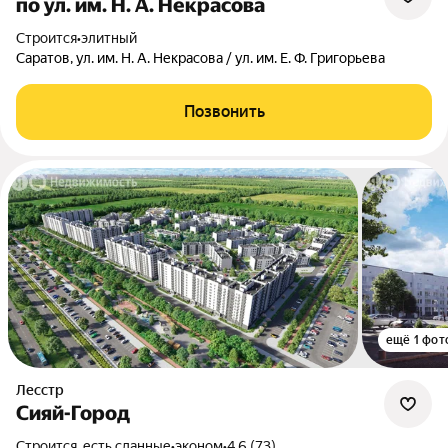
по ул. им. Н. А. Некрасова
Строится
•
элитный
Саратов, ул. им. Н. А. Некрасова / ул. им. Е. Ф. Григорьева
Позвонить
ещё 1 фот
Лесстр
Сияй-Город
Строится, есть сданные
•
эконом
•
4.6 (73)