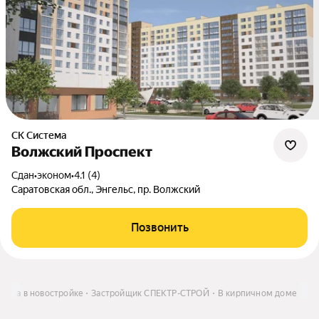
СК Система
Волжский Проспект
Сдан
•
эконом
•
4.1 (4)
Саратовская обл., Энгельс, пр. Волжский
Позвонить
ртира в новостройке
Застройщик СПЕКТР-СТРОЙ
В кирпичном доме