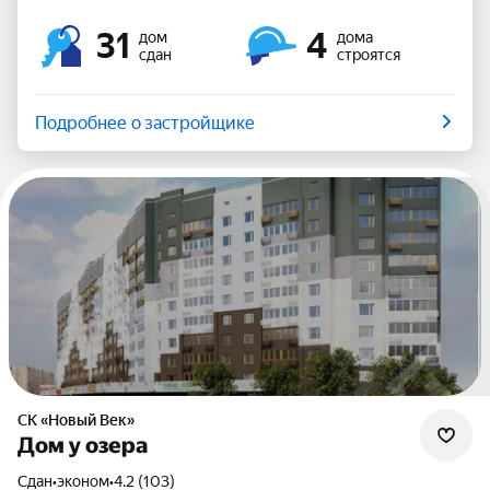
31
4
дом
дома
сдан
строятся
Подробнее о застройщике
СК «Новый Век»
Дом у озера
Сдан
•
эконом
•
4.2 (103)