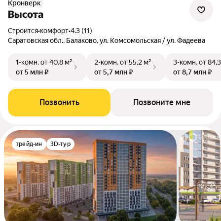
Кронверк
Высота
Строится
•
комфорт
•
4.3 (11)
Саратовская обл., Балаково, ул. Комсомольская / ул. Фадеева
1-комн.
от 40,8 м²
2-комн.
от 55,2 м²
3-комн.
от 84,3
от 5 млн ₽
от 5,7 млн ₽
от 8,7 млн ₽
Позвонить
Позвоните мне
трейд-ин
3D-тур