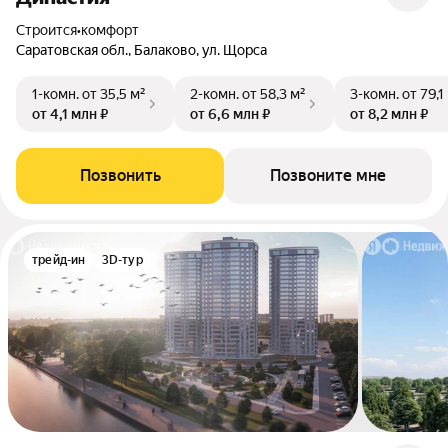
Строится
•
комфорт
Саратовская обл., Балаково, ул. Щорса
1-комн.
от 35,5 м²
2-комн.
от 58,3 м²
3-комн.
от 79,1
от 4,1 млн ₽
от 6,6 млн ₽
от 8,2 млн ₽
Позвонить
Позвоните мне
трейд-ин
3D-тур