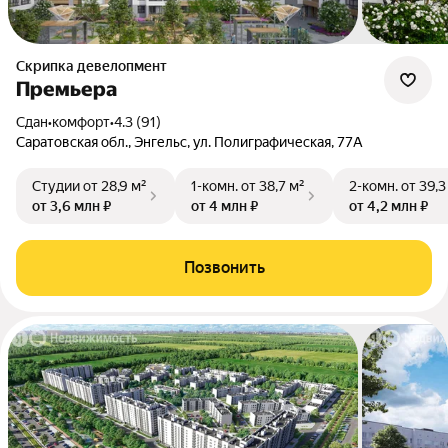
Скрипка девелопмент
Премьера
Сдан
•
комфорт
•
4.3 (91)
Саратовская обл., Энгельс, ул. Полиграфическая, 77А
Студии
от 28,9 м²
1-комн.
от 38,7 м²
2-комн.
от 39,3
от 3,6 млн ₽
от 4 млн ₽
от 4,2 млн ₽
Позвонить