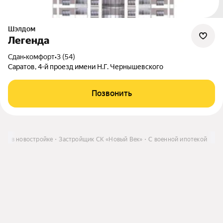
Шэлдом
Легенда
Сдан
•
комфорт
•
3 (54)
Саратов, 4-й проезд имени Н.Г. Чернышевского
Позвонить
ира в новостройке
Застройщик СК «Новый Век»
С военной ипотекой