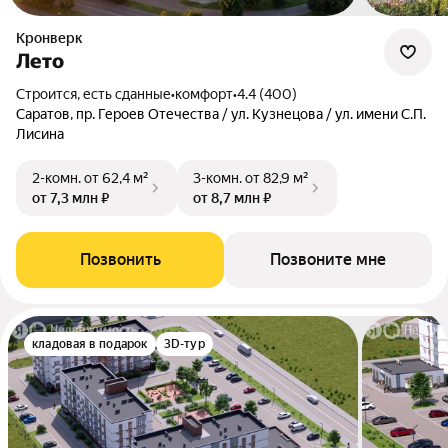
Кронверк
Лето
Строится, есть сданные
•
комфорт
•
4.4 (400)
Саратов, пр. Героев Отечества / ул. Кузнецова / ул. имени С.П.
Лисина
2-комн.
от 62,4 м²
3-комн.
от 82,9 м²
от 7,3 млн ₽
от 8,7 млн ₽
Позвонить
Позвоните мне
кладовая в подарок
3D-тур