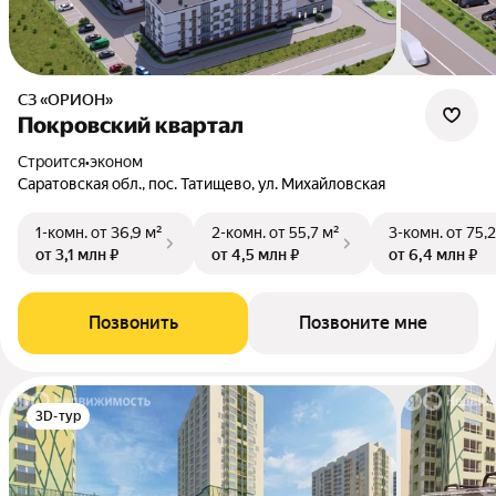
СЗ «ОРИОН»
Покровский квартал
Строится
•
эконом
Саратовская обл., пос. Татищево, ул. Михайловская
1-комн.
от 36,9 м²
2-комн.
от 55,7 м²
3-комн.
от 75,2
от 3,1 млн ₽
от 4,5 млн ₽
от 6,4 млн ₽
Позвонить
Позвоните мне
3D-тур