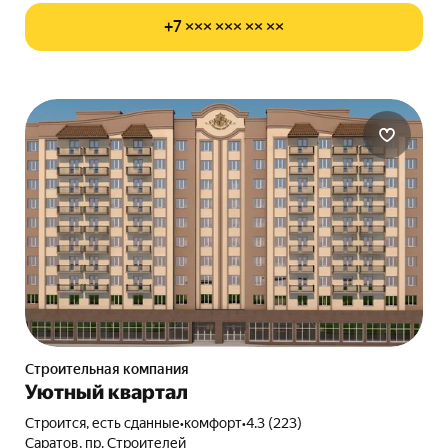
+7 ××× ××× ×× ××
Строительная компания
Уютный квартал
Строится, есть сданные
•
комфорт
•
4.3 (223)
Саратов, пр. Строителей