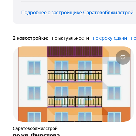
Подробнее о застройщике Саратовоблжилстрой
2 новостройки:
по актуальности
по сроку сдачи
по
Саратовоблжилстрой
по ул. Фирстова