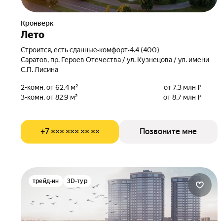
Кронверк
Лето
Строится, есть сданные
•
комфорт
•
4.4 (400)
Саратов, пр. Героев Отечества / ул. Кузнецова / ул. имени
С.П. Лисина
2-комн. от 62,4 м²
от 7,3 млн ₽
3-комн. от 82,9 м²
от 8,7 млн ₽
+7 ××× ××× ×× ××
Позвоните мне
трейд-ин
3D-тур