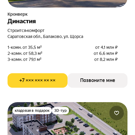
Кронверк
Династия
Строится
•
комфорт
Саратовская обл., Балаково, ул. Щорса
1-комн. от 35,5 м²
от 4,1 млн ₽
2-комн. от 58,3 м²
от 6,6 млн ₽
3-комн. от 79,1 м²
от 8,2 млн ₽
+7 ××× ××× ×× ××
Позвоните мне
кладовая в подарок
3D-тур