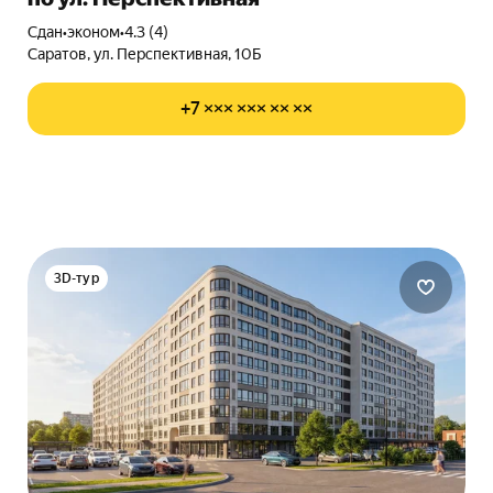
Сдан
•
эконом
•
4.3 (4)
Саратов, ул. Перспективная, 10Б
+7 ××× ××× ×× ××
3D-тур