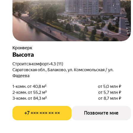
Кронверк
Высота
Строится
•
комфорт
•
4.3 (11)
Саратовская обл., Балаково, ул. Комсомольская / ул.
Фадеева
1-комн. от 40,8 м²
от 5,0 млн ₽
2-комн. от 55,2 м²
от 5,7 млн ₽
3-комн. от 84,3 м²
от 8,7 млн ₽
+7 ××× ××× ×× ××
Позвоните мне