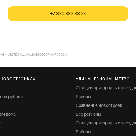
+7 ××× ××× ×× ××
йке
Застройщик Саратовоблжилстрой
 НОВОСТРОЙКАХ
УЛИЦЫ, РАЙОНЫ, МЕТРО
Станции пригородных поездо
онов рублей
Районы
Сравнение новостроек
ном доме
Все регионы
с
Станции пригородных поездо
Районы