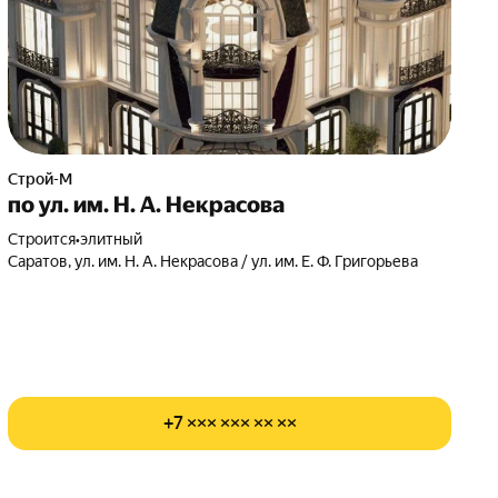
Строй-М
по ул. им. Н. А. Некрасова
Строится
•
элитный
Саратов, ул. им. Н. А. Некрасова / ул. им. Е. Ф. Григорьева
+7 ××× ××× ×× ××