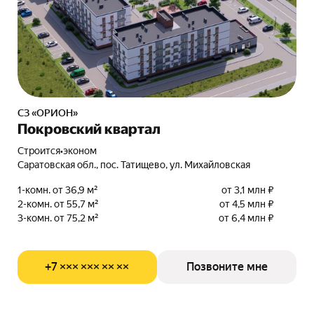
СЗ «ОРИОН»
Покровский квартал
Строится
•
эконом
Саратовская обл., пос. Татищево, ул. Михайловская
1-комн. от 36,9 м²
от 3,1 млн ₽
2-комн. от 55,7 м²
от 4,5 млн ₽
3-комн. от 75,2 м²
от 6,4 млн ₽
+7 ××× ××× ×× ××
Позвоните мне