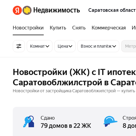
Саратовская област
Новостройки
Купить
Снять
Коммерческая
И
Комнат
Цена
Взнос и платёж
Новостройки (ЖК) с IT ипоте
Саратовоблжилстрой в Сарат
Новостройки от застройщика Саратовоблжилстрой — купить к
Сдано
Строя
79 домов в 22 ЖК
8 до