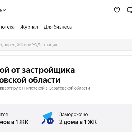
ь
потека
Журнал
Для бизнеса
кой от застройщика
овской области
вартиру с IT ипотекой в Саратовской области
тся
Заморожено
мов в 1 ЖК
2 дома в 1 ЖК