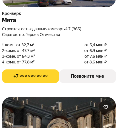
Кронверк
Мята
Строится, есть сданные
•
комфорт
•
4.7 (365)
Саратов, пр. Героев Отечества
1-комн. от 32,7 м²
от 5,4 млн ₽
2-комн. от 47,7 м²
от 6,9 млн ₽
3-комн. от 54,3 м²
от 7,6 млн ₽
4-комн. от 77,8 м²
от 8,6 млн ₽
+7 ××× ××× ×× ××
Позвоните мне