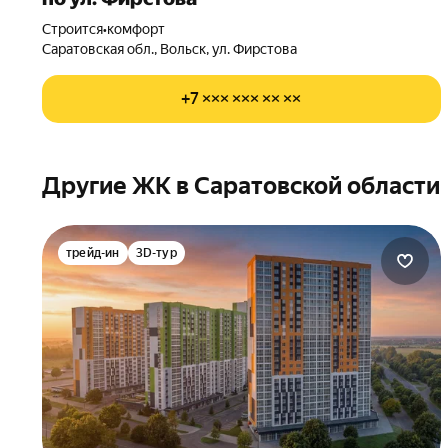
Строится
•
комфорт
Саратовская обл., Вольск, ул. Фирстова
+7 ××× ××× ×× ××
Другие ЖК в Саратовской области
трейд-ин
3D-тур