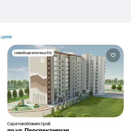
 цене
семейная ипотека 6%
Саратовоблжилстрой
по ул. Перспективная