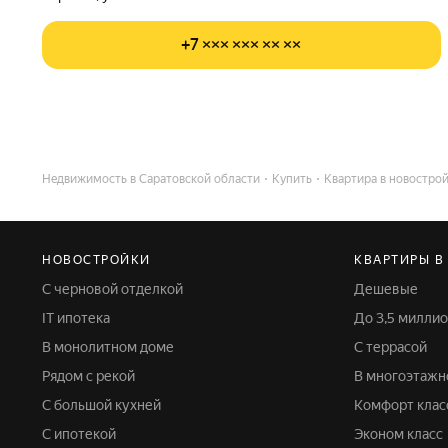
+7 ××× ××× ×× ××
Недвижимость в Саратовской области
Купить
Квартира в новостро
НОВОСТРОЙКИ
КВАРТИРЫ В
С черновой отделкой
Дешевые
IT ипотека
До 3,5 милли
В монолитном доме
С террасой
Рядом с рекой
В многоэтаж
С большой кухней
Комфорт клас
С ипотекой
Эконом класс