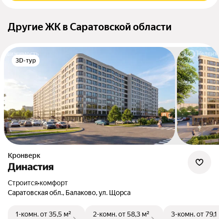
Другие ЖК в Саратовской области
3D-тур
Кронверк
Династия
Строится
•
комфорт
Саратовская обл., Балаково, ул. Щорса
1-комн.
от 35,5 м²
2-комн.
от 58,3 м²
3-комн.
от 79,1