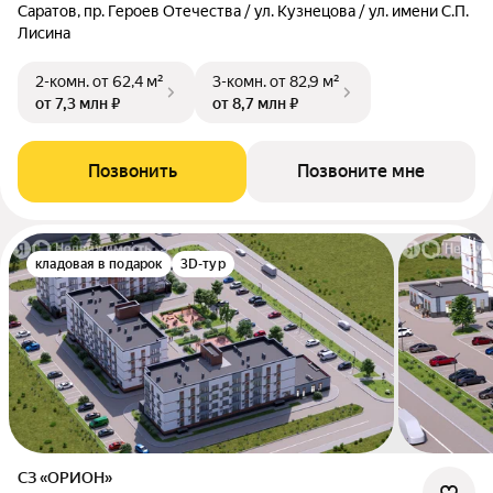
Саратов, пр. Героев Отечества / ул. Кузнецова / ул. имени С.П.
Лисина
2-комн.
от 62,4 м²
3-комн.
от 82,9 м²
от 7,3 млн ₽
от 8,7 млн ₽
Позвонить
Позвоните мне
кладовая в подарок
3D-тур
СЗ «ОРИОН»