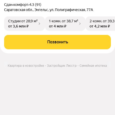
Сдан
•
комфорт
•
4.3 (91)
Саратовская обл., Энгельс, ул. Полиграфическая, 77А
Студии
от 28,9 м²
1-комн.
от 38,7 м²
2-комн.
от 39,3
от 3,6 млн ₽
от 4 млн ₽
от 4,2 млн ₽
Позвонить
ить
Квартира в новостройке
Застройщик Лесстр
Семейная ипотека