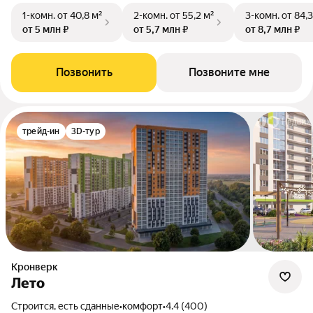
1-комн.
от 40,8 м²
2-комн.
от 55,2 м²
3-комн.
от 84,3
от 5 млн ₽
от 5,7 млн ₽
от 8,7 млн ₽
Позвонить
Позвоните мне
трейд-ин
3D-тур
Кронверк
Лето
Строится, есть сданные
•
комфорт
•
4.4 (400)