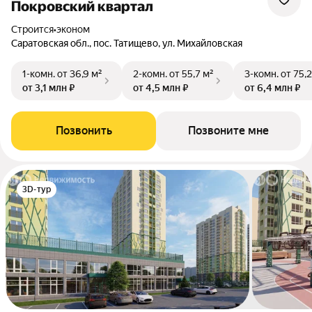
Покровский квартал
Строится
•
эконом
Саратовская обл., пос. Татищево, ул. Михайловская
1-комн.
от 36,9 м²
2-комн.
от 55,7 м²
3-комн.
от 75,2
от 3,1 млн ₽
от 4,5 млн ₽
от 6,4 млн ₽
Позвонить
Позвоните мне
3D-тур