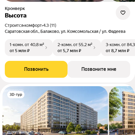
Кронверк
Высота
Строится
•
комфорт
•
4.3 (11)
Саратовская обл., Балаково, ул. Комсомольская / ул. Фадеева
1-комн.
от 40,8 м²
2-комн.
от 55,2 м²
3-комн.
от 84,3
от 5 млн ₽
от 5,7 млн ₽
от 8,7 млн ₽
Позвонить
Позвоните мне
3D-тур