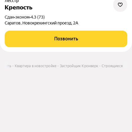
Лесстр
Крепость
Сдан
•
эконом
•
4.3 (73)
Саратов, Новокрекингский проезд, 2А
Позвонить
Купить
Квартира в новостройке
Застройщик Кронверк
Строящиеся