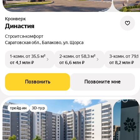
Кронверк
Династия
Строится
•
комфорт
Саратовская обл., Балаково, ул. Щорса
1-комн.
от 35,5 м²
2-комн.
от 58,3 м²
3-комн.
от 79,1
от 4,1 млн ₽
от 6,6 млн ₽
от 8,2 млн ₽
Позвонить
Позвоните мне
трейд-ин
3D-тур