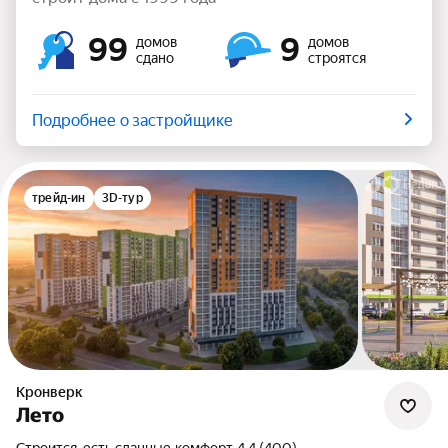
99
9
домов
домов
сдано
строятся
Подробнее о застройщике
трейд-ин
3D-тур
Кронверк
Лето