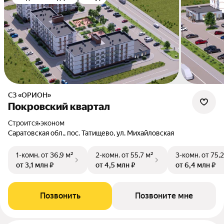
СЗ «ОРИОН»
Покровский квартал
Строится
•
эконом
Саратовская обл., пос. Татищево, ул. Михайловская
1-комн.
от 36,9 м²
2-комн.
от 55,7 м²
3-комн.
от 75,2
от 3,1 млн ₽
от 4,5 млн ₽
от 6,4 млн ₽
Позвонить
Позвоните мне