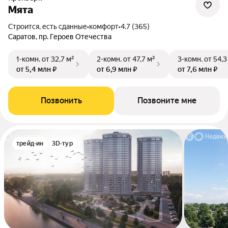
Мята
Строится, есть сданные
•
комфорт
•
4.7 (365)
Саратов, пр. Героев Отечества
1-комн.
от 32,7 м²
2-комн.
от 47,7 м²
3-комн.
от 54,3
от 5,4 млн ₽
от 6,9 млн ₽
от 7,6 млн ₽
Позвонить
Позвоните мне
трейд-ин
3D-тур