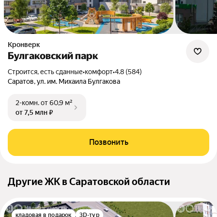
Кронверк
Булгаковский парк
Строится, есть сданные
•
комфорт
•
4.8 (584)
Саратов, ул. им. Михаила Булгакова
2-комн.
от 60,9 м²
от 7,5 млн ₽
Позвонить
Другие ЖК в Саратовской области
кладовая в подарок
3D-тур