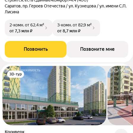
Строится, есть сданные
•
комфорт
•
4.4 (400)
Саратов, пр. Героев Отечества / ул. Кузнецова / ул. имени С.П.
Лисина
2-комн.
от 62,4 м²
3-комн.
от 82,9 м²
от 7,3 млн ₽
от 8,7 млн ₽
Позвонить
Позвоните мне
3D-тур
Кронверк