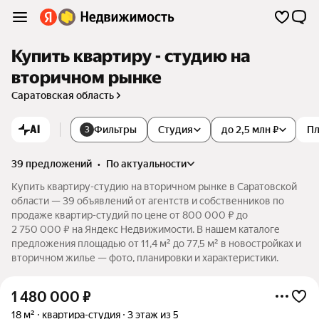
Купить квартиру - студию на
вторичном рынке
Саратовская область
AI
Фильтры
Студия
до 2,5 млн ₽
П
3
39 предложений
•
по актуальности
Купить квартиру-студию на вторичном рынке в Саратовской
области — 39 объявлений от агентств и собственников по
продаже квартир-студий по цене от 800 000 ₽ до
2 750 000 ₽ на Яндекс Недвижимости. В нашем каталоге
предложения площадью от 11,4 м² до 77,5 м² в новостройках и
вторичном жилье — фото, планировки и характеристики.
1 480 000
₽
18 м²
квартира-студия
3 этаж из 5