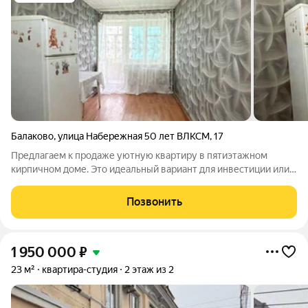
Балаково
,
улица Набережная 50 лет ВЛКСМ
,
17
Предлагаем к продаже уютную квартиру в пятиэтажном
кирпичном доме. Это идеальный вариант для инвестиции или
первой собственной квартиры. . В квартире Просторная
лоджия . Комфортный этаж: 4-й этаж это золотая середина:
Позвонить
достаточно высоко от уличного
1 950 000
₽
23 м²
квартира-студия
2 этаж из 2