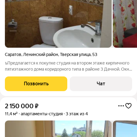
Саратов
,
Ленинский район
,
Тверская улица
,
53
ъПредлагается к покупке студия на втором этаже кирпичного
пятиэтажного дома коридорного типа в районе 3 Дачной. Окна
выходят на Тау-парк, перед окном ель, поэтому летом не
жарко. В студии совмещенный санузел (кафель)
Позвонить
Чат
принудительная вентиляция с
2 150 000
₽
11,4 м²
апартаменты-студия
3 этаж из 4