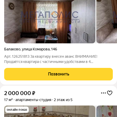
Балаково
,
улица Комарова
,
146
Арт. 126251813 За квартиру внесен аванс ВНИМАНИЕ!
Продаётся квартира с частичными удобствами в 4
микрорайоне, по улице Комарова, д. 146! Общая площадь 12 м2.
Установлены счетчики. Отличное расположение дома, рядом
Позвонить
находится вся необходимая
2 000 000
₽
17 м²
апартаменты-студия
2 этаж из 5
онлайн показ