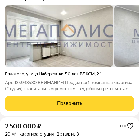
Балаково
,
улица Набережная 50 лет ВЛКСМ
,
24
Арт. 135943530 ВНИМАНИЕ! Продается 1-комнатная квартира
(Студия) с капитальным ремонтом на удобном третьем этаже
в 1 микрорайоне. О квартире: Общая площадь 18 кв.м В
квартире выполнен капитальный ремонт, после ремонта никто
Позвонить
не жил! Пластиковые окна,
2 500 000
₽
20 м²
квартира-студия
2 этаж из 3