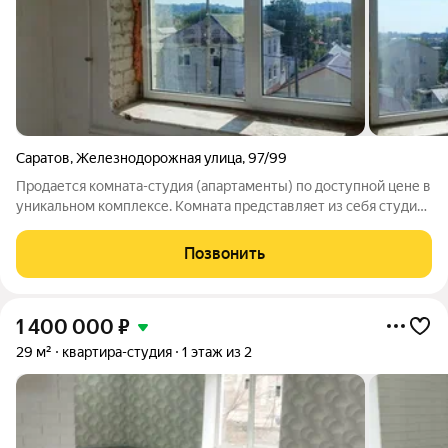
Саратов
,
Железнодорожная улица
,
97/99
Продается комната-студия (апартаменты) по доступной цене в
уникальном комплексе. Комната представляет из себя студию.
Общая площадь -11,6 м2. в чистовой отделке ( white-box).
Комната находится в апарт - комплексе. Комплекс
Позвонить
представляет собой 4-
1 400 000
₽
29 м²
квартира-студия
1 этаж из 2