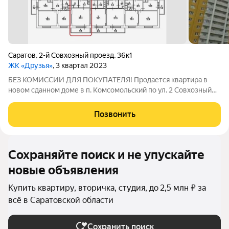
Саратов
,
2-й Совхозный проезд
,
36к1
ЖК «Друзья»
, 3 квартал 2023
БЕЗ КОМИССИИ ДЛЯ ПОКУПАТЕЛЯ! Продается квартира в
новом сданном доме в п. Комсомольский по ул. 2 Совхозный
проезд, рядом со школой 59. Дом сдан, заселён. Площадь
указана без учета лоджии. Лоджия 5.6 кв.м. Квартира без
Позвонить
отделки. Возможен любой вид
Сохраняйте поиск и не упускайте
новые объявления
Купить квартиру, вторичка, студия, до 2,5 млн ₽ за
всё в Саратовской области
Сохранить поиск