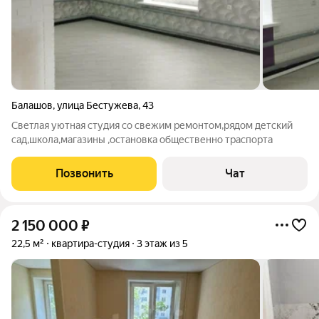
Балашов
,
улица Бестужева
,
43
Светлая уютная студия со свежим ремонтом,рядом детский
сад,школа,магазины ,остановка общественно траспорта
Позвонить
Чат
2 150 000
₽
22,5 м²
квартира-студия
3 этаж из 5