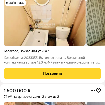
онлайн показ
Балаково
,
Вокзальная улица
,
9
Код объекта: 2033355. Выгодная цена на Вокзальной
компактная квартира 12,3 м, 4-й этаж в кирпичном доме, тёпло
и надёжно. Окна во двор, поэтому здесь тихо по вечерам;
кирпичные стены и центральное отопление дают стабильный
Позвонить
комфорт зимой. Практичная
1 600 000
₽
74 м²
квартира-студия
2 этаж из 2