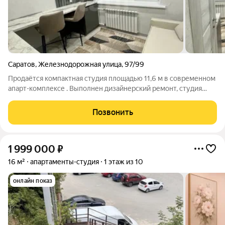
Саратов
,
Железнодорожная улица
,
97/99
Продаётся компактная студия площадью 11,6 м в современном
апарт-комплексе . Выполнен дизайнерский ремонт, студия
полностью мебелированная и готова к проживанию: Здание
четырёхэтажное, кирпичное, с продуманной
Позвонить
инфраструктурой: на территории работает
1 999 000
₽
16 м²
апартаменты-студия
1 этаж из 10
онлайн показ