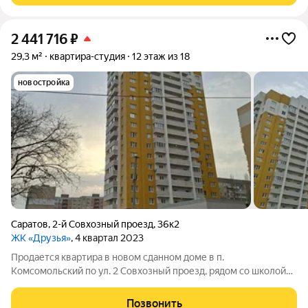
2 441 716
₽
29,3 м²
квартира-студия
12 этаж из 18
новостройка
Саратов
,
2-й Совхозный проезд
,
36к2
ЖК «Друзья»
, 4 квартал 2023
Продается квартира в новом сданном доме в п.
Комсомольский по ул. 2 Совхозный проезд, рядом со школой
59. Дом сдан, заселён. Квартира видовая! Площадь указана без
учета лоджии. Лоджия 5,6 кв.м. Возможен любой вид
Позвонить