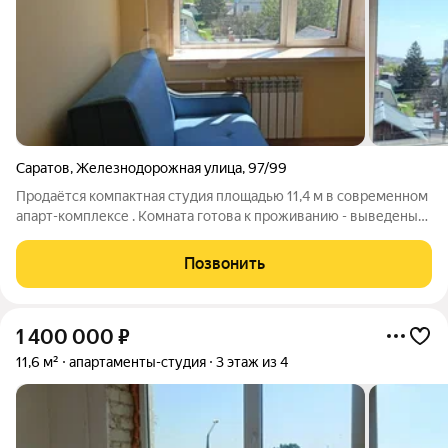
Саратов
,
Железнодорожная улица
,
97/99
Продаётся компактная студия площадью 11,4 м в современном
апарт-комплексе . Комната готова к проживанию - выведены
розетки под бытовую технику, в том числе и на подоконнике,
вытяжку,кондиционер,установлены натяжные потолки,
Позвонить
ламинат, светильники,
1 400 000
₽
11,6 м²
апартаменты-студия
3 этаж из 4