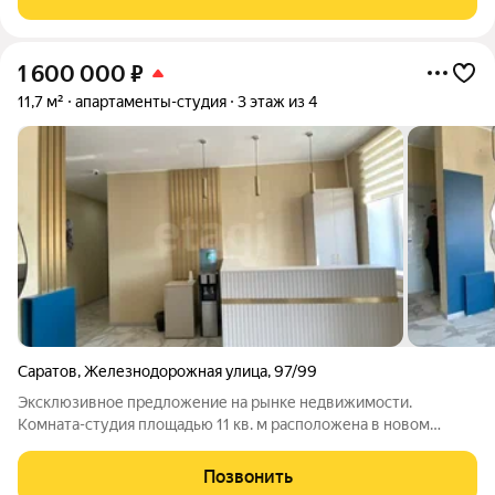
расчетов, в том числе ипотека, любые
1 600 000
₽
11,7 м²
апартаменты-студия
3 этаж из 4
Саратов
,
Железнодорожная улица
,
97/99
Эксклюзивное предложение на рынке недвижимости.
Комната-студия площадью 11 кв. м расположена в новом
четырехэтажном кирпичном апарт-комплексе в центральной
части города. Объект находится в шаговой доступности от ТЦ
Позвонить
«Форум», Сенного рынка,