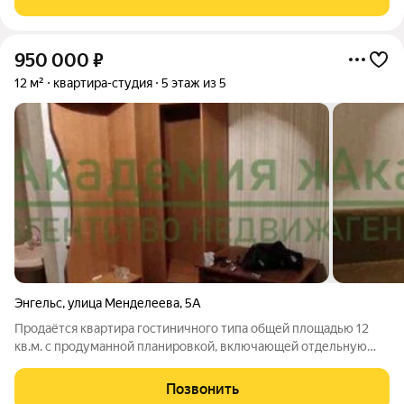
первоначальных
950 000
₽
12 м²
квартира-студия
5 этаж из 5
Энгельс
,
улица Менделеева
,
5А
Продаётся квартира гостиничного типа общей площадью 12
кв.м. с продуманной планировкой, включающей отдельную
прихожую, функциональную кухонную зону и душевую
кабину. Ключевым преимуществом объекта является его
Позвонить
экономичность: установлен бойлер для