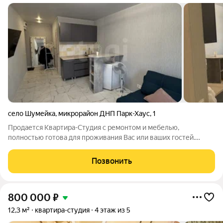
село Шумейка
,
микрорайон ДНП Парк-Хаус
,
1
Продается Квартира-Студия с ремонтом и мебелью,
полностью готова для проживания Вас или ваших гостей.
Квартира расположена на берегу реки с лучшими пляжами и
развитой инфраструктурой в этом районе. Прекрасно
Позвонить
подойдет как для загородного отдыха так и
800 000
₽
12,3 м²
квартира-студия
4 этаж из 5