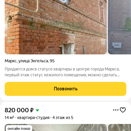
Маркс
,
улица Энгельса
,
95
Продается дом в статусе квартиры в центре города Маркса,
первый этаж статус нежилого помещения, можно сделать
мастерскую , офис или магазин, второй этаж жилое
помещение, требует ремонта. Рассматриваем обмен на
Позвонить
квартиру. Торг уместен.
820 000
₽
14 м²
квартира-студия
4 этаж из 5
онлайн показ