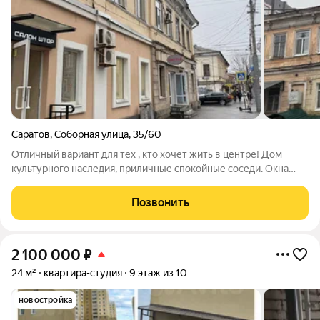
Саратов
,
Соборная улица
,
35/60
Отличный вариант для тех , кто хочет жить в центре! Дом
культурного наследия, приличные спокойные соседи. Окна
выходят на Московскую улицу, вид красивый. Локация
шикарная-лучше не придумать. Театральная площадь,
Позвонить
Волжский проспект, набережная, - все в
2 100 000
₽
24 м²
квартира-студия
9 этаж из 10
новостройка