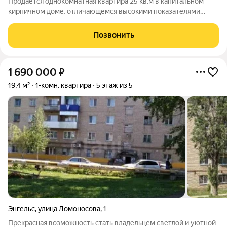
Продается однокомнатная квартира 25 кв.м в капитальном
кирпичном доме, отличающемся высокими показателями
тепло- и шумоизоляции . Объект предлагается в отличном
состоянии , готовым к заселению. Практичная свободная
Позвонить
планировка с изолированной комнатой
1 690 000
₽
19,4 м²
1-комн. квартира
5 этаж из 5
Энгельс
,
улица Ломоносова
,
1
Прекрасная возможность стать владельцем светлой и уютной