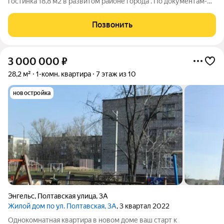
гостинка 18,8 м2 в развитом районе города . По документам-
полноценная квартира, что позволяет проводить обычную
сделку Комфортный 2-ой этаж 5-ти этажного дома. Всё
Позвонить
условия в квартире Вся мебель в
3 000 000
₽
28,2 м²
1-комн. квартира
7 этаж из 10
новостройка
Энгельс
,
Полтавская улица
,
3А
Жилой дом по ул. Полтавская, 3А
, 3 квартал 2022
Однокомнатная квартира в новом доме ваш старт к