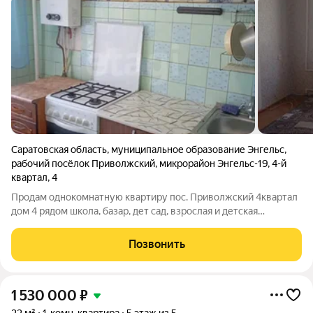
Саратовская область
,
муниципальное образование Энгельс
,
рабочий посёлок Приволжский
,
микрорайон Энгельс-19
,
4-й
квартал
,
4
Продам однокомнатную квартиру пос. Приволжский 4квартал
дом 4 рядом школа, базар, дет сад, взрослая и детская
поликлиника вам в шаговой доступности. О квартире второй
этаж балкон, натяжной потолок в зале и в ванной,
Позвонить
кондиционер, дверь металлическая,
1 530 000
₽