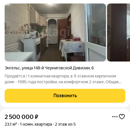
Энгельс
,
улица 148-й Черниговской Дивизии
,
6
Продаётся ! 1 комнатная квартира, в 9 этажном кирпичном
доме - 1985 года постройки, на комфортном 2 этаже. Общая
площадь квартиры составляет 28,8 кв.м. КВАРТИРА с хорошим
свежим ремонтом, что дает возможность сразу заехать и
Позвонить
комфортно жить.
2 500 000
₽
23,1 м²
1-комн. квартира
2 этаж из 5