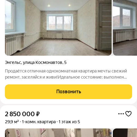
Энгельс
,
улица Космонавтов
,
5
Продаётся отличная однокомнатная квартира мечты свежий
ремонт, заселяйся и живи!Идеальное состояние: выполнен
современный ремонт в светлых тонах с качественными
материалами. Никто не жил после него всё как новое!
Позвонить
Квартира тёплая зимой и прохладная
2 850 000
₽
29,9 м²
1-комн. квартира
1 этаж из 5