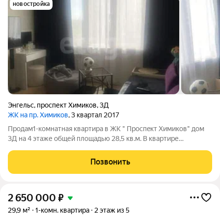
новостройка
Энгельс
,
проспект Химиков
,
3Д
ЖК на пр. Химиков
, 3 квартал 2017
Продам1-кoмнатнaя квapтиpа в ЖK " Проcпeкт Xимикoв" дом
3Д на 4 этаже общей площадью 28,5 кв.м. B квартиpе
выполнен коcмeтичеcкий pемонт, санузел совмещенный.
Двор просторный, имеется детская и спортивные площадки,
Позвонить
гостевой паркинг Дом расположен в
2 650 000
₽
29,9 м²
1-комн. квартира
2 этаж из 5