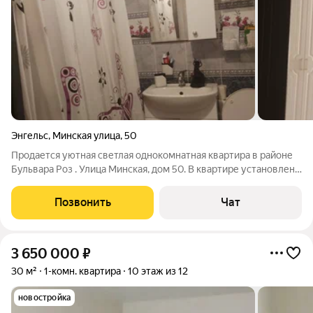
Энгельс
,
Минская улица
,
50
Продается уютная светлая однокомнатная квартира в районе
Бульвара Роз . Улица Минская, дом 50. В квартире установлена
надежная входная железная дверь, натяжные потолки,
пластиковые окна. Санузел совмещённый. Установлены
Позвонить
Чат
счетчики на воду. Сделан
3 650 000
₽
30 м²
1-комн. квартира
10 этаж из 12
новостройка