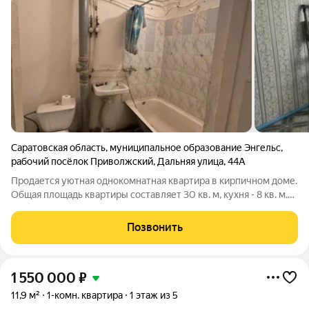
Саратовская область
,
муниципальное образование Энгельс
,
рабочий посёлок Приволжский
,
Дальняя улица
,
44А
Продается уютная однокомнатная квартира в кирпичном доме.
Общая площадь квартиры составляет 30 кв. м, кухня - 8 кв. м.
Квартира расположена на первом этаже трехэтажного дома,
построенного в 2005 году. Высокие потолки - 3 метра, а окна
Позвонить
выходят во
1 550 000
₽
11,9 м²
1-комн. квартира
1 этаж из 5