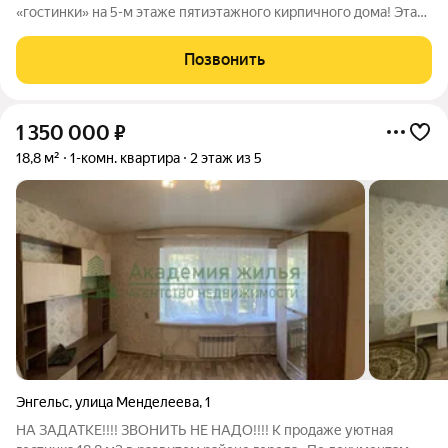
«гостинки» на 5-м этаже пятиэтажного кирпичного дома! Эта
квартира идеальный вариант для тех, кто ценит комфорт и
качество. Здесь вас ждет теплый и стильный интерьер с
Позвонить
новым ремонтом. На
1 350 000
₽
18,8 м²
1-комн. квартира
2 этаж из 5
Энгельс
,
улица Менделеева
,
1
НА ЗАДАТКЕ!!!! ЗВОНИТЬ НЕ НАДО!!!! К продаже уютная