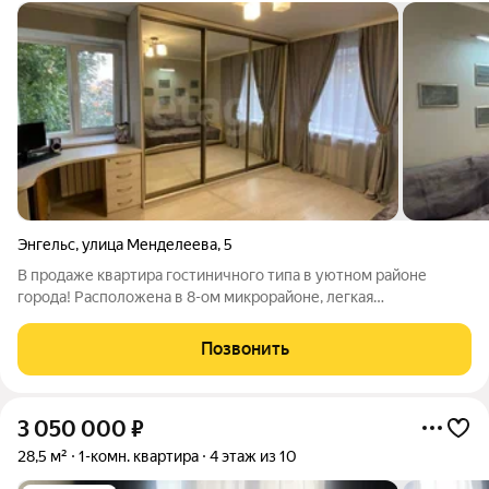
Энгельс
,
улица Менделеева
,
5
В продаже квартира гостиничного типа в уютном районе
города! Расположена в 8-ом микрорайоне, легкая
транспортная доступность. Рядом: детские сады № 55 и № 57,
школы №5, №3, №4, продовольственные магазины, аптеки,
Позвонить
спортзал, сквер для прогулок. В
3 050 000
₽
28,5 м²
1-комн. квартира
4 этаж из 10