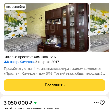
новостройка
Энгельс
,
проспект Химиков
,
3/16
ЖК на пр. Химиков
, 3 квартал 2017
Продаётся уютная 1-комнатная квартира в жилом комплексе
«Проспект Химиков», дом 3/16. Третий этаж, общая площадь 29
кв. м. косметический ремонт, санузел совмещённый.
Просторный двор радует детскими и спортивными
Позвонить
площадками, есть гостевой паркинг.
3 050 000
₽