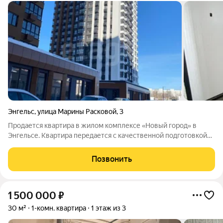
Энгельс
,
улица Марины Расковой
,
3
Продается квартира в жилом комплексе «Новый город» в
Энгельсе. Квартира передается с качественной подготовкой
от застройщика: выполнены стяжка пола и штукатурка стен,
что существенно сокращает время и затраты на будущую
Позвонить
отделку. Жилой комплекс
1 500 000
₽
30 м²
1-комн. квартира
1 этаж из 3