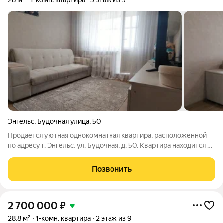
28 м²
1-комн. квартира
5 этаж из 5
Энгельс
,
Будочная улица
,
50
Продается уютная однокомнатная квартира, расположенной
по адресу г. Энгельс, ул. Будочная, д. 50. Квартира находится на
пятом этаже пятиэтажного панельного дома, что
обеспечивает прекрасный панорамный вид из окна и
Позвонить
достаточное количество солнечного
2 700 000
₽
28,8 м²
1-комн. квартира
2 этаж из 9