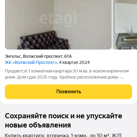
Энгельс
,
Волжский проспект
,
61А
ЖК «Волжский Проспект»
, 4 квартал 2024
Продается! 1 комнатная квартира 30 м.кв. в новом кирпичном
доме. Дом сдан 2025 году. Удобное расположения дома: -
рядом парк "Патриот" - детский сад - поликлиника - берег
Волги - транспортная остановка ( до центра всего 10 минут) В
Позвонить
квартире выполнен
Сохраняйте поиск и не упускайте
новые объявления
Купить квартиру, вторичка, 1-комн., до 30 м², Ж/Д