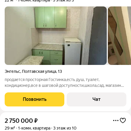
22 м²
1-комн. квартира
5 этаж из 5
Энгельс
,
Полтавская улица
,
13
продается просторная Гостинка,есть душ, туалет,
кондиционер,все в шаговой доступности,школа,сад, магазины,
остановка.
Позвонить
Чат
2 750 000
₽
29 м²
1-комн. квартира
3 этаж из 10