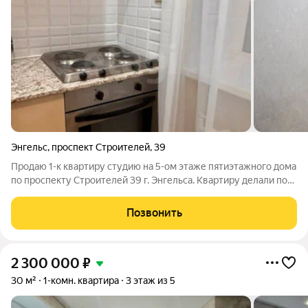
Энгельс
,
проспект Строителей
,
39
Продаю 1-к квартиру студию на 5-ом этаже пятиэтажного дома
по проспекту Строителей 39 г. Энгельса. Квартиру делали под
себя и для себя, но по обстоятельствам вынуждены продать.
Вкладывали душу и средства: абсолютно новая электрика (от
Позвонить
щитка в
2 300 000
₽
30 м²
1-комн. квартира
3 этаж из 5