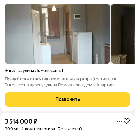
Энгельс
,
улица Ломоносова
,
1
Продаётся уютная однокомнатная квартира (гостинка) в
Энгельсе по адресу: улица Ломоносова, дом 1. Квартира
расположена на третьем этаже пятиэтажного кирпичного
дома. В квартире установлены стеклопакеты, есть
Позвонить
застеклённый балкон. Состояние квартиры
3 514 000
₽
29,9 м²
1-комн. квартира
5 этаж из 10