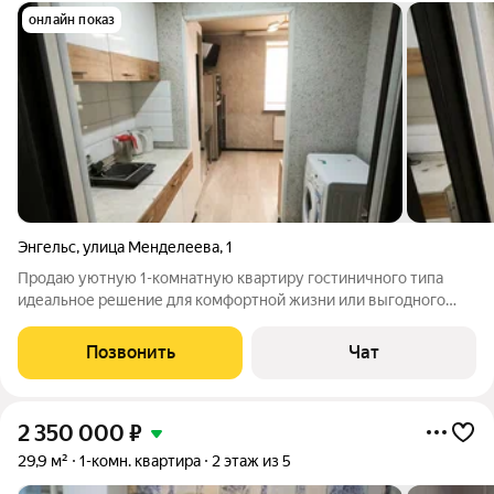
онлайн показ
Энгельс
,
улица Менделеева
,
1
Продаю уютную 1-комнатную квартиру гостиничного типа
идеальное решение для комфортной жизни или выгодного
вложения Квартира в отличном состоянии сделан
качественный современный ремонт с учетом всех нюансов
Позвонить
Чат
уютного проживания: Надежная проводка по
2 350 000
₽
29,9 м²
1-комн. квартира
2 этаж из 5