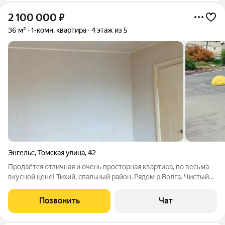
2 100 000
₽
36 м²
1-комн. квартира
4 этаж из 5
Энгельс
,
Томская улица
,
42
Продаётся отличная и очень просторная квартира, по весьма
вкусной цене! Тихий, спальный район. Рядом р.Волга. Чистый
двор, приличные соседи. Один взрослый собственник.
Позвонить
Чат