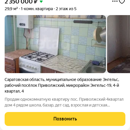
2 350 000
₽
29,9 м²
1-комн. квартира
2 этаж из 5
Саратовская область
,
муниципальное образование Энгельс
,
рабочий посёлок Приволжский
,
микрорайон Энгельс-19
,
4-й
квартал
,
4
Продам однокомнатную квартиру пос. Приволжский 4квартал
дом 4 рядом школа, базар, дет сад, взрослая и детская
поликлиника вам в шаговой доступности. О квартире второй
этаж балкон, натяжной потолок в зале и в ванной,
Позвонить
кондиционер, дверь металлическая,