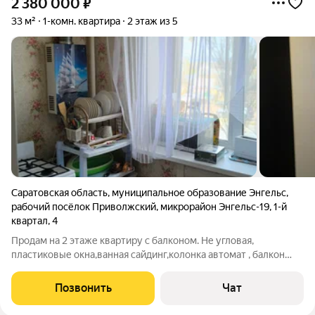
2 380 000
₽
33 м²
1-комн. квартира
2 этаж из 5
Саратовская область
,
муниципальное образование Энгельс
,
рабочий посёлок Приволжский
,
микрорайон Энгельс-19
,
1-й
квартал
,
4
Продам на 2 этаже квартиру с балконом. Не угловая,
пластиковые окна,ванная сайдинг,колонка автомат , балкон
застекён, дверь железная, отличное расположение.
Позвонить
Чат