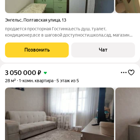
Энгельс
,
Полтавская улица
,
13
продается просторная Гостинка,есть душ, туалет,
кондиционер,все в шаговой доступности,школа,сад, магазины,
остановка.
Позвонить
Чат
3 050 000
₽
28 м²
1-комн. квартира
5 этаж из 5