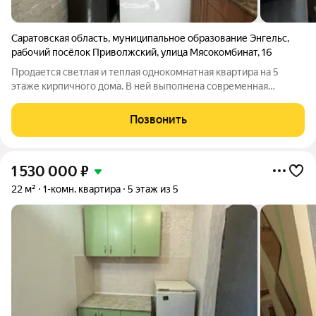
Саратовская область
,
муниципальное образование Энгельс
,
рабочий посёлок Приволжский
,
улица Мясокомбинат
,
16
Продается светлая и теплая однокомнатная квартира на 5
этаже кирпичного дома. В ней выполнена современная
отделка: новая проводка с множеством розеток, ровные полы
(стяжка и наливной пол), заменены все коммуникации.
Позвонить
Установлены качественные
1 530 000
₽
22 м²
1-комн. квартира
5 этаж из 5