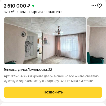
2 610 000
₽
32,4 м²
1-комн. квартира
4 этаж из 5
Энгельс
,
улица Ломоносова
,
22
Арт. 92575405. Откройте дверь в своё новое жильё,светлую
иуютную однокомнатную квартиру 32.4 кв.м на 4м этаже
5этажного дома! Здесь уже сделан, косметический ремонт! Не
нужно тратить время и деньги на отделку заезжайте и живите
Позвонить
с комфортом.