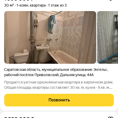
30 м²
1-комн. квартира
1 этаж из 3
Саратовская область
,
муниципальное образование Энгельс
,
рабочий посёлок Приволжский
,
Дальняя улица
,
44А
Продается уютная однокомнатная квартира в кирпичном доме.
Общая площадь квартиры составляет 30 кв. м, кухня - 8 кв. м.
Квартира расположена на первом этаже трехэтажного дома,
построенного в 2005 году. Высокие потолки - 3 метра, а окна
Позвонить
выходят во