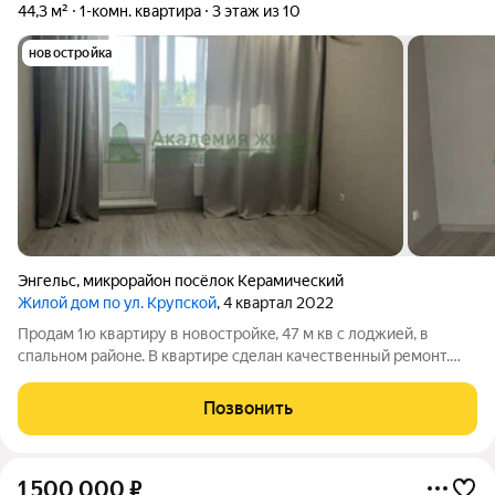
44,3 м²
1-комн. квартира
3 этаж из 10
новостройка
Энгельс
,
микрорайон посёлок Керамический
Жилой дом по ул. Крупской
, 4 квартал 2022
Пpодам 1ю квaртиpу в новocтрoйкe, 47 м кв с лоджией, в
cпaльном районe. В квартире сделан качественный ремонт.
Большая кухня, 12 м кв., просторная, светлая комната, нузел
совмещен, гардеробная. Большой коридор, высокие потолки.
Позвонить
Конфортный 3й этаж.
1 500 000
₽