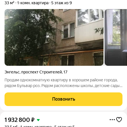
33 м²
1-комн. квартира
5 этаж из 9
Энгельс
,
проспект Строителей
,
17
Продам однокомнатную квартиру в хорошем районе города,
рядом Бульвар роз. Рядом расположены школы, детские сады,
магазины и остановки общественного транспорта . Квартира
под ремонт, в ней вы можете воплотить любые ваши идеи.
Позвонить
1 932 800
₽