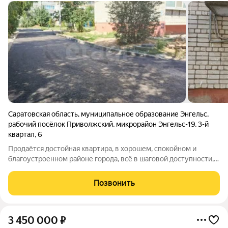
Саратовская область
,
муниципальное образование Энгельс
,
рабочий посёлок Приволжский
,
микрорайон Энгельс-19
,
3-й
квартал
,
6
Продаётся достойная квартира, в хорошем, спокойном и
благоустроенном районе города, всё в шаговой доступности,
магазины, сады, школы, ДК, поликлиники, спортплощадки и
многое другое, расположена на комфортном третьем этаже.
Позвонить
Присутствует ремонт,
3 450 000
₽