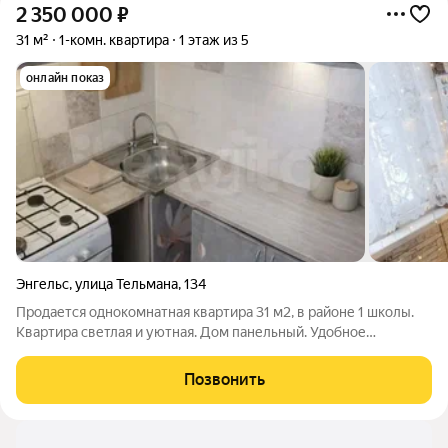
2 350 000
₽
31 м²
1-комн. квартира
1 этаж из 5
онлайн показ
Энгельс
,
улица Тельмана
,
134
Продается однокомнатная квартира 31 м2, в районе 1 школы.
Квартира светлая и уютная. Дом панельный. Удобное
расположение. Напротив школа, бассейн, торговый чентр.
Садик во дворе. Документы готовы к продаже. Показ по
Позвонить
договоренности. Звоните, отвечу на