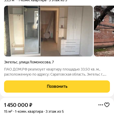
33,5 м²
1-комн. квартира
5 этаж из 5
Энгельс
,
улица Ломоносова
,
7
ПАО ДОМ.РФ реализует квартиру площадью 33,50 кв. м.,
расположенную по адресу: Саратовская область, Энгельс г.,
Ломоносова,7. Информация об объекте: Один собственник
(юридическое лицо). Кадастровый номер объекта
Позвонить
недвижимости: 64:51:000000:2617
1 450 000
₽
15 м²
1-комн. квартира
3 этаж из 5