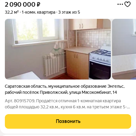
2 090 000
₽
32,2 м²
1-комн. квартира
3 этаж из 5
Саратовская область
,
муниципальное образование Энгельс
,
рабочий посёлок Приволжский
,
улица Мясокомбинат
,
14
Арт. 80915709. Продаётся отличная 1-комнатная квартира
общей площадью 32,2 кв.м., кухня 6 кв.м. на третьем этаже 5-
ти этажного кирпичного дома. Квартира светлая, уютная и
тёплая. Выполнен косметический ремонт: натяжные потолки,
Позвонить
пластиковые окна,