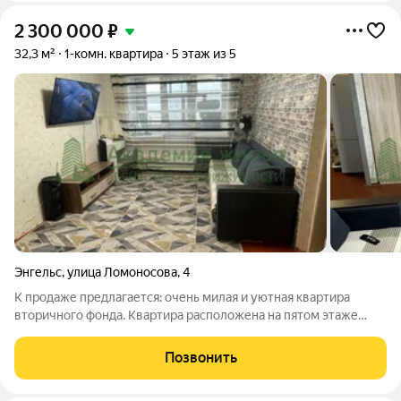
2 300 000
₽
32,3 м²
1-комн. квартира
5 этаж из 5
Энгельс
,
улица Ломоносова
,
4
К продаже предлагается: очень милая и уютная квартира
вторичного фонда. Квартира расположена на пятом этаже
пятиэтажного кирпичного дома. В квартире, установлены
пластиковые окна, натяжные потолки, установлена новая
Позвонить
сантехника. Балкон в квартире