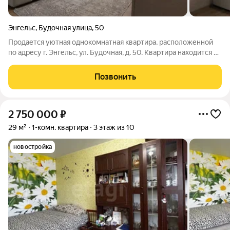
Энгельс
,
Будочная улица
,
50
Продается уютная однокомнатная квартира, расположенной
по адресу г. Энгельс, ул. Будочная, д. 50. Квартира находится на
пятом этаже пятиэтажного панельного дома, что
обеспечивает прекрасный панорамный вид из окна и
Позвонить
достаточное количество солнечного
2 750 000
₽
29 м²
1-комн. квартира
3 этаж из 10
новостройка