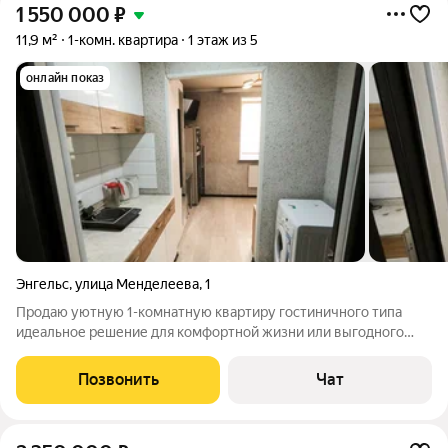
1 550 000
₽
11,9 м²
1-комн. квартира
1 этаж из 5
онлайн показ
Энгельс
,
улица Менделеева
,
1
Продаю уютную 1-комнатную квартиру гостиничного типа
идеальное решение для комфортной жизни или выгодного
вложения Квартира в отличном состоянии сделан
качественный современный ремонт с учетом всех нюансов
Позвонить
Чат
уютного проживания: Надежная проводка по