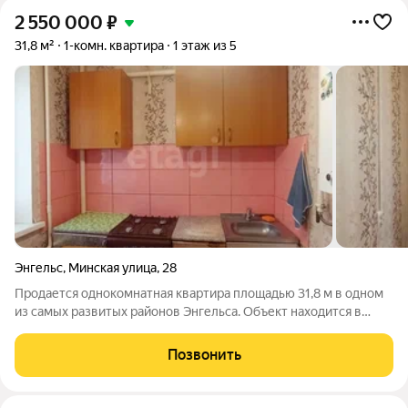
2 550 000
₽
31,8 м²
1-комн. квартира
1 этаж из 5
Энгельс
,
Минская улица
,
28
Продается однокомнатная квартира площадью 31,8 м в одном
из самых развитых районов Энгельса. Объект находится в
отличном состоянии: выполнен аккуратный косметический
ремонт, установлены пластиковые окна и практичные
Позвонить
натяжные потолки во всех