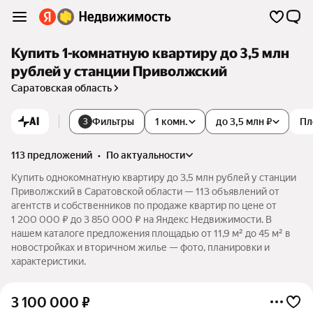
Купить 1-комнатную квартиру до 3,5 млн
рублей у станции Приволжский
Саратовская область
AI
Фильтры
1 комн.
до 3,5 млн ₽
Пл
3
113 предложений
•
по актуальности
Купить однокомнатную квартиру до 3,5 млн рублей у станции
Приволжский в Саратовской области — 113 объявлений от
агентств и собственников по продаже квартир по цене от
1 200 000 ₽ до 3 850 000 ₽ на Яндекс Недвижимости. В
нашем каталоге предложения площадью от 11,9 м² до 45 м² в
новостройках и вторичном жилье — фото, планировки и
характеристики.
3 100 000
₽