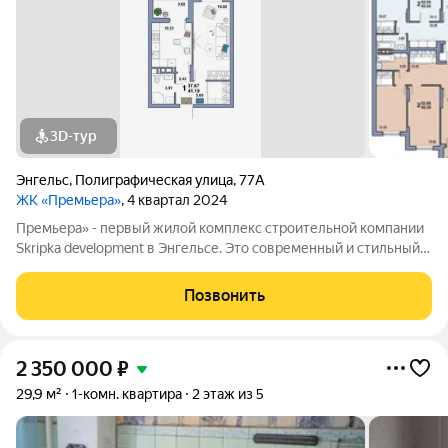
3D-тур
Энгельс
,
Полиграфическая улица
,
77А
ЖК «Премьера»
, 4 квартал 2024
Премьера» - первый жилой комплекс строительной компании
Skripka development в Энгельсе. Это современный и стильный
10-этажный дом, созданный исходя из философии городского
комфорта. «Премьера». Вы - в самом центре событий! Детские
Позвонить
сады, школа,
2 350 000
₽
29,9 м²
1-комн. квартира
2 этаж из 5