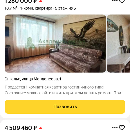
1 280 000
₽
18,7 м²
1-комн. квартира
5 этаж из 5
Энгельс
,
улица Менделеева
,
1
Продаётся 1 комнатная квартира гостиничного типа!
Состояние: можно зайти и жить при этом делать ремонт. При
продаже остается вся мебель и техника: новая стиральная
машина, хороший холодильник, диван, стол, стулья.
Позвонить
Установлены счетчики. Невысокие
4 509 460
₽