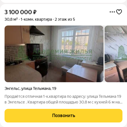
3 100 000
₽
30,8 м²
1-комн. квартира
2 этаж из 5
Энгельс
,
улица Тельмана
,
19
Продаётся отличная 1-к.квартира по адресу: улица Тельмана 19
в Энгельсе . Квартира общей площадью 30.8 м с кухней 6 м на
2 этаже 5-этажного дома. Дом панельный 1980 года постройки
расположен в центральном районе. В шаговой доступности
Позвонить
продуктовые