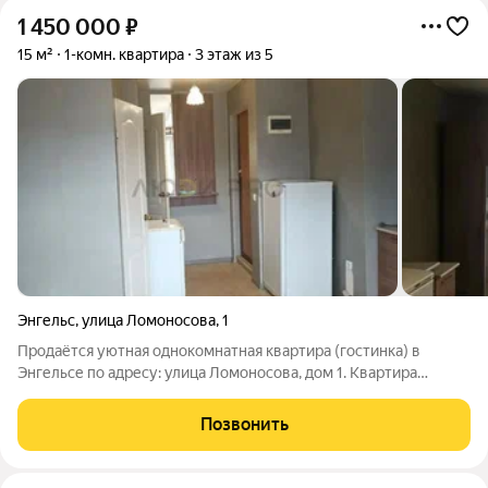
1 450 000
₽
15 м²
1-комн. квартира
3 этаж из 5
Энгельс
,
улица Ломоносова
,
1
Продаётся уютная однокомнатная квартира (гостинка) в
Энгельсе по адресу: улица Ломоносова, дом 1. Квартира
расположена на третьем этаже пятиэтажного кирпичного
дома. В квартире установлены стеклопакеты, есть
Позвонить
застеклённый балкон. Состояние квартиры