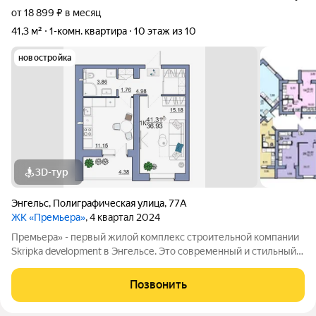
от 18 899 ₽ в месяц
41,3 м²
1-комн. квартира
10 этаж из 10
новостройка
3D-тур
Энгельс
,
Полиграфическая улица
,
77А
ЖК «Премьера»
, 4 квартал 2024
Премьера» - первый жилой комплекс строительной компании
Skripka development в Энгельсе. Это современный и стильный
10-этажный дом, созданный исходя из философии городского
комфорта. «Премьера». Вы - в самом центре событий! Детские
Позвонить
сады, школа,