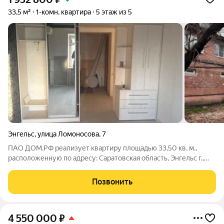
33,5 м²
1-комн. квартира
5 этаж из 5
Энгельс
,
улица Ломоносова
,
7
ПАО ДОМ.РФ реализует квартиру площадью 33,50 кв. м.,
расположенную по адресу: Саратовская область, Энгельс г.,
Ломоносова,7. Информация об объекте: Один собственник
(юридическое лицо). Кадастровый номер объекта
Позвонить
недвижимости: 64:51:000000:2617
4 550 000
₽