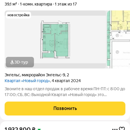
39,1 м²
1-комн. квартира
1 этаж из 17
новостройка
3D-тур
Энгельс
,
микрорайон Энгельс-9
,
2
Квартал «Новый город»
, 4 квартал 2024
Звоните в наш отдел продаж в рабочее время ПН-ПТ: с 8:00 до
17:00; СБ, ВС: Выходной Квартал «Новый город» это
современный район, созданный для комфортной жизни всей
семьи. Проект развивается по концепции «город в городе», где
Позвонить
всё необходимое
1 932 800
₽