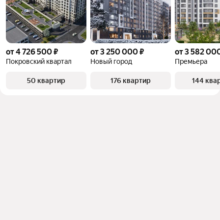
от 4 726 500 ₽
от 3 250 000 ₽
от 3 582 00
Покровский квартал
Новый город
Премьера
50 квартир
176 квартир
144 ква