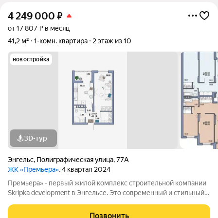
4 249 000
₽
от 17 807 ₽ в месяц
41,2 м²
1-комн. квартира
2 этаж из 10
новостройка
3D-тур
Энгельс
,
Полиграфическая улица
,
77А
ЖК «Премьера»
, 4 квартал 2024
Премьера» - первый жилой комплекс строительной компании
Skripka development в Энгельсе. Это современный и стильный
10-этажный дом, созданный исходя из философии городского
комфорта. «Премьера». Вы - в самом центре событий! Детские
Позвонить