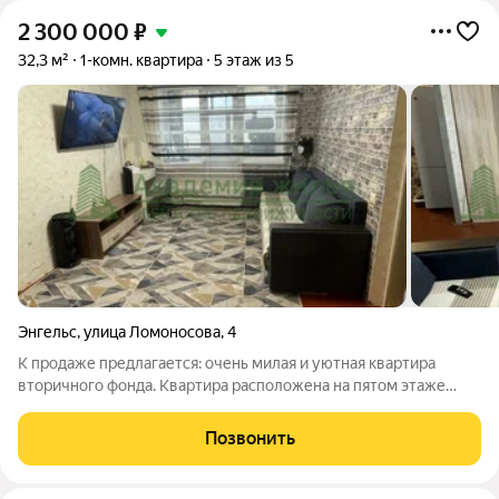
2 300 000
₽
32,3 м²
1-комн. квартира
5 этаж из 5
Энгельс
,
улица Ломоносова
,
4
К продаже предлагается: очень милая и уютная квартира
вторичного фонда. Квартира расположена на пятом этаже
пятиэтажного кирпичного дома. В квартире, установлены
пластиковые окна, натяжные потолки, установлена новая
Позвонить
сантехника. Балкон в квартире