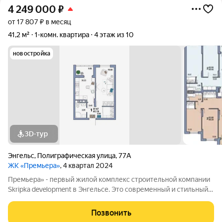
4 249 000
₽
от 17 807 ₽ в месяц
41,2 м²
1-комн. квартира
4 этаж из 10
новостройка
3D-тур
Энгельс
,
Полиграфическая улица
,
77А
ЖК «Премьера»
, 4 квартал 2024
Премьера» - первый жилой комплекс строительной компании
Skripka development в Энгельсе. Это современный и стильный
10-этажный дом, созданный исходя из философии городского
комфорта. «Премьера». Вы - в самом центре событий! Детские
Позвонить
сады, школа,