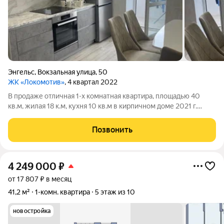
Энгельс
,
Вокзальная улица
,
50
ЖК «Локомотив»
, 4 квартал 2022
В продаже отличная 1-х комнатная квартира, площадью 40
кв.м, жилая 18 к.м, кухня 10 кв.м в кирпичном доме 2021 г.
постройки.В доме два лифта грузовой и пассажирский. Во всех
комнатах установлены пластиковые стеклопакеты хорошего
Позвонить
качества,
4 249 000
₽
от 17 807 ₽ в месяц
41,2 м²
1-комн. квартира
5 этаж из 10
новостройка