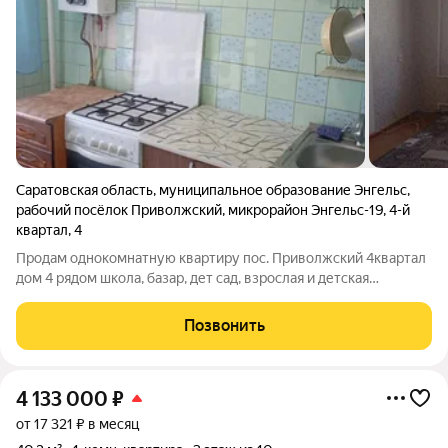
Саратовская область
,
муниципальное образование Энгельс
,
рабочий посёлок Приволжский
,
микрорайон Энгельс-19
,
4-й
квартал
,
4
Продам однокомнатную квартиру пос. Приволжский 4квартал
дом 4 рядом школа, базар, дет сад, взрослая и детская
поликлиника вам в шаговой доступности. О квартире второй
этаж балкон, натяжной потолок в зале и в ванной,
Позвонить
кондиционер, дверь металлическая,
4 133 000
₽
от 17 321 ₽ в месяц