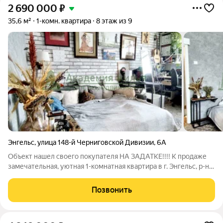
2 690 000
₽
35,6 м²
1-комн. квартира
8 этаж из 9
Энгельс
,
улица 148-й Черниговской Дивизии
,
6А
Объект нашел своего покупателя НА ЗАДАТКЕ!!!! К продаже
замечательная, уютная 1-комнатная квартира в г. Энгельс, р-н
Бульвар Роз Только за НАЛИЧНЫЙ расчет! Подходит также
под ипотеку в Сбербанке ИНФРАСТРУКТУРА: В шаговой
Позвонить
доступности ТЦ Бульвар Роз,