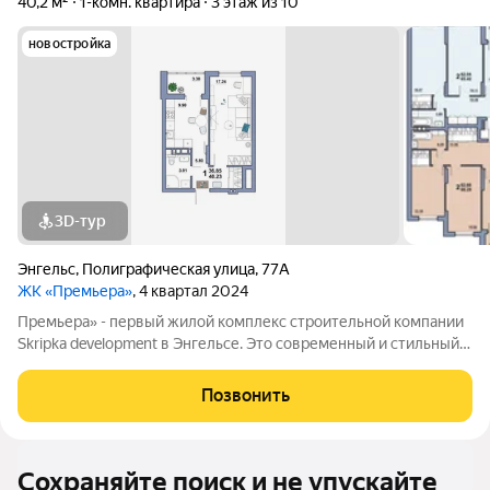
40,2 м²
1-комн. квартира
3 этаж из 10
новостройка
3D-тур
Энгельс
,
Полиграфическая улица
,
77А
ЖК «Премьера»
, 4 квартал 2024
Премьера» - первый жилой комплекс строительной компании
Skripka development в Энгельсе. Это современный и стильный
10-этажный дом, созданный исходя из философии городского
комфорта. «Премьера». Вы - в самом центре событий! Детские
Позвонить
сады, школа,
Сохраняйте поиск и не упускайте