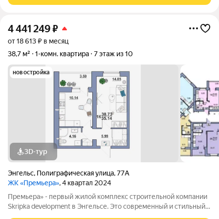
4 441 249
₽
от 18 613 ₽ в месяц
38,7 м²
1-комн. квартира
7 этаж из 10
новостройка
3D-тур
Энгельс
,
Полиграфическая улица
,
77А
ЖК «Премьера»
, 4 квартал 2024
Премьера» - первый жилой комплекс строительной компании
Skripka development в Энгельсе. Это современный и стильный
10-этажный дом, созданный исходя из философии городского