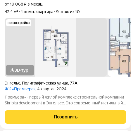
от 19 068 ₽ в месяц
42,4 м²
1-комн. квартира
9 этаж из 10
новостройка
3D-тур
Энгельс
,
Полиграфическая улица
,
77А
ЖК «Премьера»
, 4 квартал 2024
Премьера» - первый жилой комплекс строительной компании
Skripka development в Энгельсе. Это современный и стильный
10-этажный дом, созданный исходя из философии городского
комфорта. «Премьера». Вы - в самом центре событий! Детские
Позвонить
сады, школа,