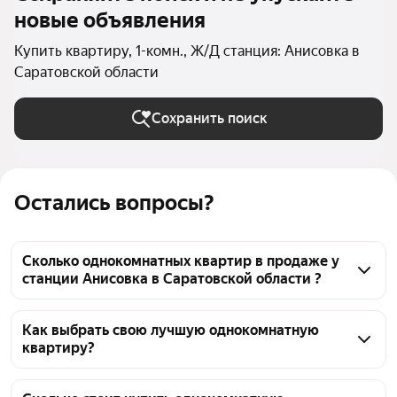
новые объявления
Купить квартиру, 1-комн., Ж/Д станция: Анисовка в
Саратовской области
Сохранить поиск
Остались вопросы?
Сколько однокомнатных квартир в продаже у
станции Анисовка в Саратовской области ?
На Яндекс Недвижимости в продаже у станции 
Анисовка в Саратовской области 447 
Как выбрать свою лучшую однокомнатную
квартиру?
однокомнатных квартир, из них 9 объявлений от 
собственников, 337 объявлений от агентств, 101 
Чтобы купить 1-комнатную квартиру у станции 
объявление от застройщиков