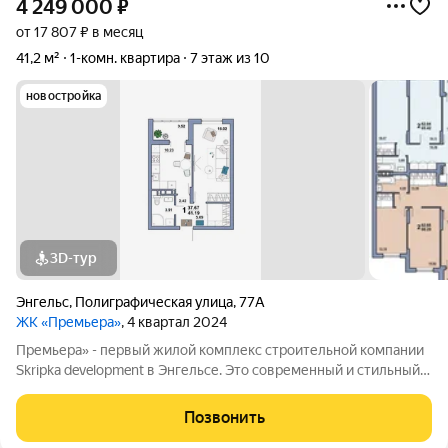
4 249 000
₽
от 17 807 ₽ в месяц
41,2 м²
1-комн. квартира
7 этаж из 10
новостройка
3D-тур
Энгельс
,
Полиграфическая улица
,
77А
ЖК «Премьера»
, 4 квартал 2024
Премьера» - первый жилой комплекс строительной компании
Skripka development в Энгельсе. Это современный и стильный
10-этажный дом, созданный исходя из философии городского
комфорта. «Премьера». Вы - в самом центре событий! Детские
Позвонить
сады, школа,