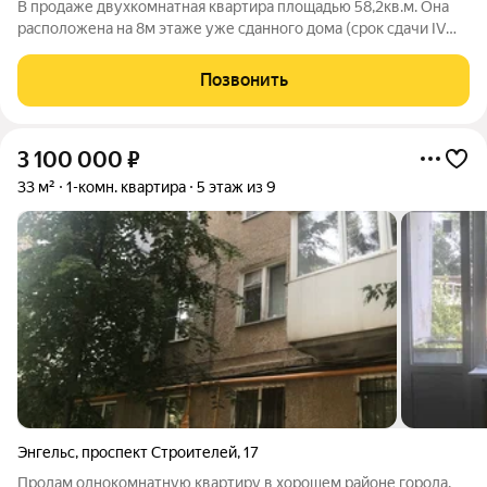
В продаже двухкомнатная квартира площадью 58,2кв.м. Она
расположена на 8м этаже уже сданного дома (срок сдачи IV
квартал 2023 года). Квартира находится в жилом комплексе
«Ладья». Это двухсекционный 25этажный дом, возведённый
Позвонить
по монолитнокирпичной
3 100 000
₽
33 м²
1-комн. квартира
5 этаж из 9
Энгельс
,
проспект Строителей
,
17
Продам однокомнатную квартиру в хорошем районе города,