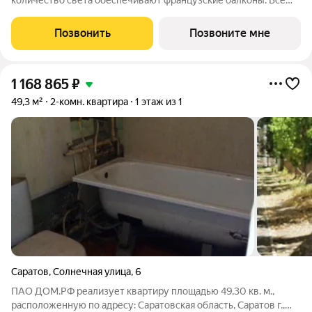
количество света обеспечивают французские балконы. Все
лоджии остеклены. Свободные планировки позволяют
зонировать пространство по собственному желанию. Впервые
Позвонить
Позвоните мне
в квартал Мята - 3-комнатные и
1 168 865
₽
49,3 м²
2-комн. квартира
1 этаж из 1
Саратов
,
Солнечная улица
,
6
ПАО ДОМ.РФ реализует квартиру площадью 49,30 кв. м.,
расположенную по адресу: Саратовская область, Саратов г.,