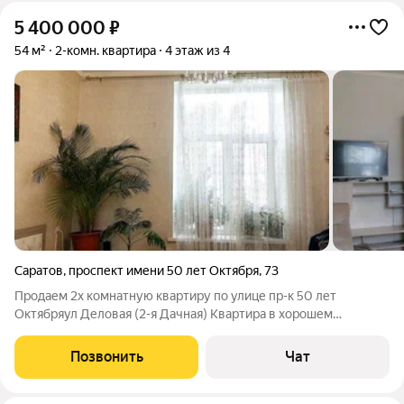
5 400 000
₽
54 м²
2-комн. квартира
4 этаж из 4
Саратов
,
проспект имени 50 лет Октября
,
73
Продаем 2х комнатную квартиру по улице пр-к 50 лет
Октябряул Деловая (2-я Дачная) Квартира в хорошем
состоянии, с качественным современным ремонтом, общей
площадью 54м.кв, комнаты изолированные, очень светлая,
Позвонить
Чат
уютная: пол - ламинат, потолки -