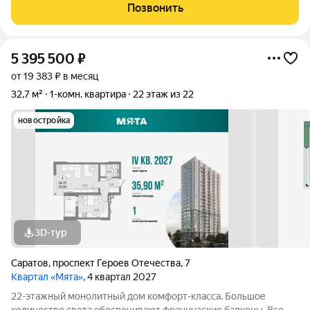
котельная, отопление зимой от 500 до 800 р. стоит. Своя
Позвонить
территория, охрана,
5 395 500
₽
от 19 383 ₽ в месяц
32,7 м²
1-комн. квартира
22 этаж из 22
новостройка
3D-тур
Саратов
,
проспект Героев Отечества
,
7
Квартал «Мята»
, 4 квартал 2027
22-этажный монолитный дом комфорт-класса. Большое