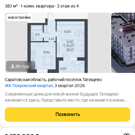
38,1 м²
1-комн. квартира
3 этаж из 4
новостройка
3D-тур
Саратовская область
,
рабочий посёлок Татищево
ЖК Покровский квартал
, 3 квартал 2026
Современные дома для новой жизни! Будущее Татищево
начинается здесь. Представьте место, где начинается новая
жизнь. Место, где светлые, просторные квартиры наполняются
смехом детей, уютными семейными ужинами и теплом
Позвонить
родных. Это первый комплекс в