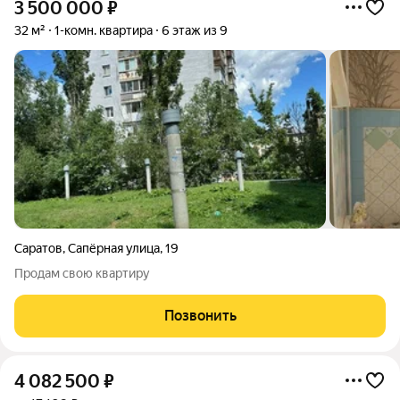
3 500 000
₽
32 м²
1-комн. квартира
6 этаж из 9
Саратов
,
Сапёрная улица
,
19
Продам свою квартиру
Позвонить
4 082 500
₽