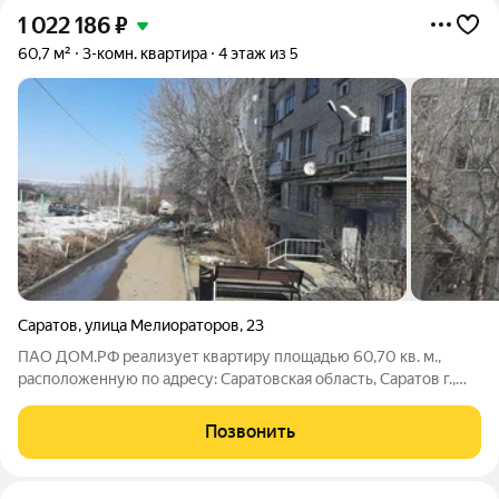
1 022 186
₽
60,7 м²
3-комн. квартира
4 этаж из 5
Саратов
,
улица Мелиораторов
,
23
ПАО ДОМ.РФ реализует квартиру площадью 60,70 кв. м.,
расположенную по адресу: Саратовская область, Саратов г.,
Мелиораторов,23. Информация об объекте: Один собственник
(юридическое лицо). Кадастровый номер объекта
Позвонить
недвижимости: 64:48:000000:124189