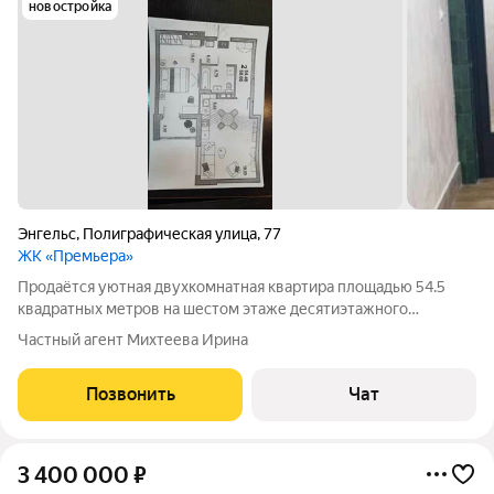
новостройка
Энгельс
,
Полиграфическая улица
,
77
ЖК «Премьера»
Продаётся уютная двухкомнатная квартира площадью 54.5
квадратных метров на шестом этаже десятиэтажного
кирпичного дома новой постройки (2024 год)застройщик
Частный агент Михтеева Ирина
Шелдом) по адресу: город Энгельс, Полиграфическая улица,
дом 77. Просторная кухня-гостиная
Позвонить
Чат
3 400 000
₽