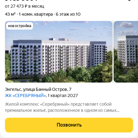
от 27 473 ₽ в месяц
43 м²
1-комн. квартира
6 этаж из 10
новостройка
Энгельс
,
улица Банный Остров
,
7
ЖК «СЕРЕБРЯНЫЙ»
, 1 квартал 2027
Жилой комплекс «Серебряный» представляет собой
премиальное жильё, расположенное в одном из самых
живописных мест города Энгельса на берегу озера Банное.
Здесь есть всё для комфортной жизни: подземный паркинг для
Позвонить
жильцов, закрытая территория и