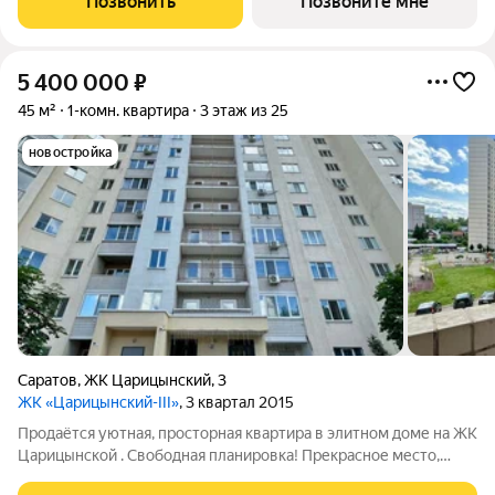
Позвонить
Позвоните мне
корпусами, и первым в продажу
5 400 000
₽
45 м²
1-комн. квартира
3 этаж из 25
новостройка
Саратов
,
ЖК Царицынский
,
3
ЖК «Царицынский-III»
, 3 квартал 2015
Продаётся уютная, просторная квартира в элитном доме на ЖК
Царицынской . Свободная планировка! Прекрасное место,
чистый воздух, хороший район, инфраструктуры рядом. Своя