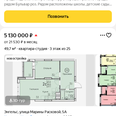
рядом Бульвар роз. Рядом расположены школы, детские сады,
магазины и остановки общественного транспорта . Квартира
под ремонт, в ней вы можете воплотить любые ваши идеи.
Позвонить
5 130 000
₽
от 21 530 ₽ в месяц
49,7 м²
квартира-студия
3 этаж из 25
новостройка
3D-тур
Энгельс
,
улица Марины Расковой
,
5А