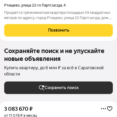
Ртищево
,
улица 22-го Партсъезда
,
4
Продаётся трёхкомнатная квартира площадью 59 квадратных
метров по адресу: город Ртищево, улица 22 Партсъезда, дом 4.
Квартира расположена на втором этаже пятиэтажного
кирпичного дома, построенного в 1967 году. жилая зона
Позвонить
занимает 42 кв м за с выходом
Сохраняйте поиск и не упускайте
новые объявления
Купить квартиру, до 6 млн ₽ за всё в Саратовской
области
Сохранить поиск
3 083 670
₽
от 11 078 ₽ в месяц