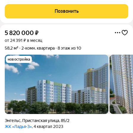
Солнечная,6. Информация об объекте: Один собственник
(юридическое лицо). Кадастровый номер объекта
Позвонить
недвижимости: 64:48:020355:1812
5 820 000
₽
от 24 391 ₽ в месяц
58,2 м²
2-комн. квартира
8 этаж из 10
новостройка
Энгельс
,
Пристанская улица
,
85/2
ЖК «Ладья-3»
, 4 квартал 2023