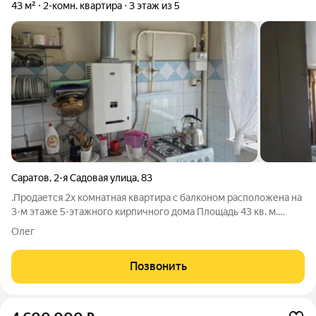
43 м²
2-комн. квартира
3 этаж из 5
Саратов
,
2-я Садовая улица
,
83
.Продается 2х комнатная квартира с балконом расположена на
3-м этаже 5-этажного кирпичного дома Площадь 43 кв. м.
Комнаты изолированные. Совмещенный санузел Горячая вода
Олег
есть всегда, т.к. установлена газовая колонка. Окна выходят во
двор. Рядом есть
Позвонить