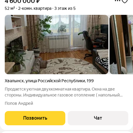
4 600 000
₽
52 м²
2-комн. квартира
3 этаж из 5
Хвалынск
,
улица Российской Республики
,
199
Продается уютная двухкомнатная квартира. Окна на две
стороны. Индивидуальное газовое отопление ( напольный
газовый котел). Два застекленных балкона, два кондиционера.
Попов Андрей
Санузел раздельный. Состояние хорошее, заходи и живи.
Звоните, пишите. Торг уместен.
Позвонить
Чат