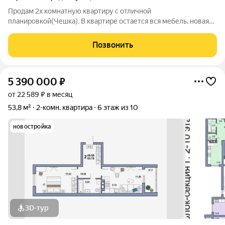
Продам 2х комнатную квартиру с отличной
планировкой(Чешка). В квартире остается вся мебель, новая
детская и бытовая техника может остаться за доп оплату. В
доме новый лифт. Во дворе большая парковка, детская и спорт
Позвонить
площадки, в 5 минутах новый
5 390 000
₽
от 22 589 ₽ в месяц
53,8 м²
2-комн. квартира
6 этаж из 10
новостройка
3D-тур