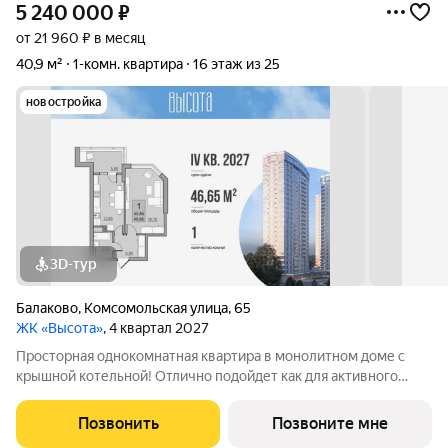
5 240 000
₽
от 21 960 ₽ в месяц
40,9 м²
1-комн. квартира
16 этаж из 25
новостройка
3D-тур
Балаково
,
Комсомольская улица
,
65
ЖК «Высота»
, 4 квартал 2027
Просторная однокомнатная квартира в монолитном доме с
крышной котельной! Отлично подойдет как для активного
горожанина, так и для молодого человека, у которого все
только начинается. Просторная гостиная 18,7 м2 позволит
Позвонить
Позвоните мне
грамотно зонировать зоны на