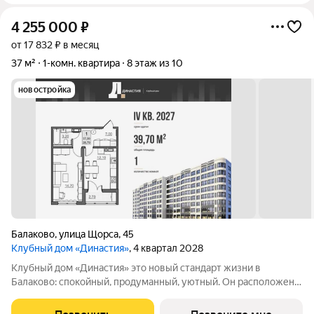
4 255 000
₽
от 17 832 ₽ в месяц
37 м²
1-комн. квартира
8 этаж из 10
новостройка
Балаково
,
улица Щорса
,
45
Клубный дом «Династия»
, 4 квартал 2028
Клубный дом «Династия» это новый стандарт жизни в
Балаково: спокойный, продуманный, уютный. Он расположен в
центре активной городской жизни на пересечении улиц Щорса
и Комарова. Комплекс включает один дом с десятью