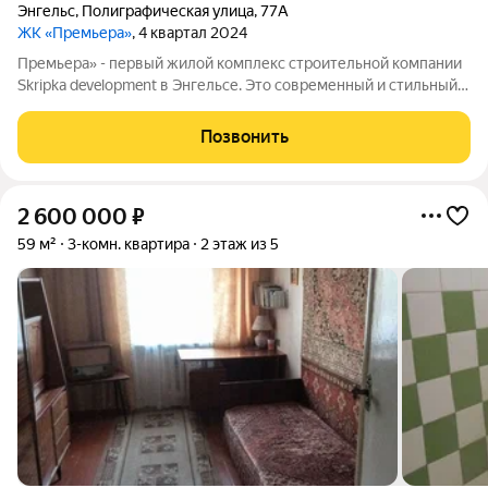
Энгельс
,
Полиграфическая улица
,
77А
ЖК «Премьера»
, 4 квартал 2024
Премьера» - первый жилой комплекс строительной компании
Skripka development в Энгельсе. Это современный и стильный
10-этажный дом, созданный исходя из философии городского
комфорта. «Премьера». Вы - в самом центре событий! Детские
Позвонить
сады, школа,
2 600 000
₽
59 м²
3-комн. квартира
2 этаж из 5