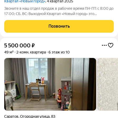
Квартал «Новый город»
, 4 квартал 2025
Звоните в наш отдел продаж в рабочее время ПН-ПТ: с 8:00 до
17:00; СБ, ВС: Выходной Квартал «Новый город» это
современный район, созданный для комфортной жизни всей
семьи. Проект развивается по концепции «город в городе», где
Позвонить
всё необходимое
5 500 000
₽
49 м²
2-комн. квартира
6 этаж из 10
Саратов
,
Огородная улица
,
83