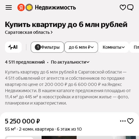
Купить квартиру до 6 млн рублей
Саратовская область
AI
Фильтры
до 6 млн ₽
Комнаты
П
1
4 511 предложений
•
по актуальности
Купить квартиру до 6 млн рублей в Саратовской области —
4 511 объявлений от агентств и собственников по продаже
квартир по цене от 200 000 ₽ до 6 600 000 ₽ на Яндекс
Недвижимости. В нашем каталоге предложения площадью от
11,4 м² до 445 м² в новостройках и вторичном жилье — фото,
планировки и характеристики.
5 250 000
₽
55 м²
2-комн. квартира
6 этаж из 10