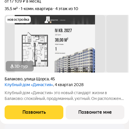
от 17 109 ₽ в месяц
35,5 м²
1-комн. квартира
4 этаж из 10
новостройка
3D-тур
Балаково
,
улица Щорса
,
45
Клубный дом «Династия»
, 4 квартал 2028
Клубный дом «Династия» это новый стандарт жизни в
Балаково: спокойный, продуманный, уютный. Он расположен в
центре активной городской жизни на пересечении улиц Щорса
и Комарова. Комплекс включает один дом с десятью
Позвонить
Позвоните мне
корпусами, и первым в продажу