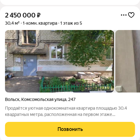
2 450 000
₽
30,4 м²
1-комн. квартира
1 этаж из 5
Вольск
,
Комсомольская улица
,
247
Продаётся уютная однокомнатная квартира площадью 30.4
квадратных метра, расположенная на первом этаже
пятиэтажного кирпичного дома, построенного в 1981 году, по
адресу: город Вольск, улица Комсомольская, дом 247.nnЭто
Позвонить
прекрасное предложение для тех,