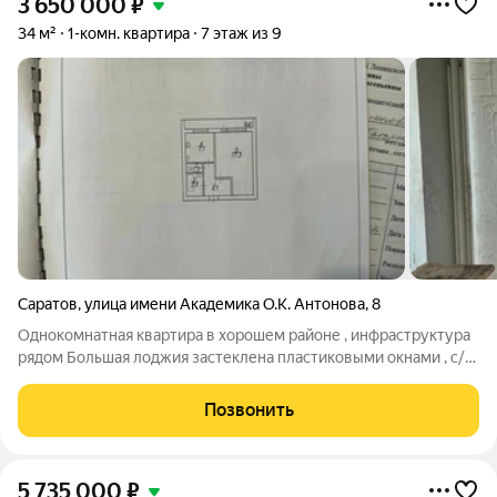
3 650 000
₽
34 м²
1-комн. квартира
7 этаж из 9
Саратов
,
улица имени Академика О.К. Антонова
,
8
Однокомнатная квартира в хорошем районе , инфраструктура
рядом Большая лоджия застеклена пластиковыми окнами , с/у
раздельный Один собственник
Позвонить
5 735 000
₽