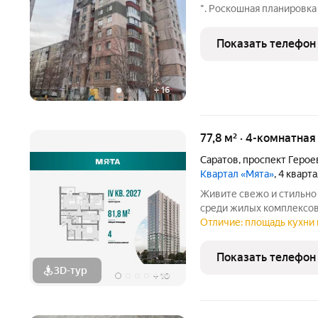
". Роскошная планировка
изолированнными комнат
лоджию. В квартире имее
Показать телефон
спальни.Санузел раздель
+
16
77,8 м² · 4-комнатная
Саратов
,
проспект Герое
Квартал «Мята»
, 4 кварт
Живите свежо и стильно 
среди жилых комплексов
семьи - просторная 4-ко
Отличие: площадь кухни 
планировки является мас
гардеробом - теперь
Показать телефон
3D-тур
+
10