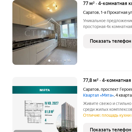
77 м² · 4-комнатная 
Саратов
,
1-я Прокатная у
Уникальное предложени
просторная 4х комнатная
где у каждого будет сво
комнаты изолированные,
Показать телефон
ваших потребностей:
+
16
77,8 м² · 4-комнатна
Саратов
,
проспект Герое
Квартал «Мята»
, 4 кварт
Живите свежо и стильно 
среди жилых комплексов
семьи - просторная 4-ко
Отличие: площадь кухни 
планировки является мас
гардеробом - теперь
Показать телефон