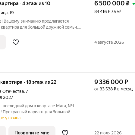
6 500 000
₽
квартира · 4 этаж из 10
84 416 ₽ за м²
лица
,
19
е! Вашему вниманию предлагается
 квартира для большой дружной семьи,
й уголок. Продуманная планировка - все
 вы сможете оборудовать исходя из
4 августа 2026
9 336 000
₽
я квартира · 18 этаж из 22
от 33 538 ₽ в месяц
в Отечества
,
7
ал 2027
- последний дом в квартале Мята, №1
! Прекрасный вариант для большой
мнатная квартира. Изюминкой данной
не указана.
тер-спальня с собственной ванной и
Позвоните мне
22 июля 2026