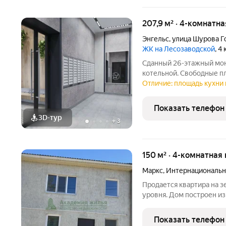
207,9 м² · 4-комнатн
Энгельс
,
улица Шурова Г
ЖК на Лесозаводской
, 4
Сданный 26-этажный мо
котельной. Свободные п
пространство в квартир
Отличие: площадь кухни 
по дизайн-проекту, вход
открывается чудесный
Показать телефон
3D-тур
+
3
150 м² · 4-комнатная 
Маркс
,
Интернациональн
Продается квартира на з
уровня. Дом построен из
штукатуркой, очень теплы
комнаты отдельный санузе
Показать телефон
из дома на