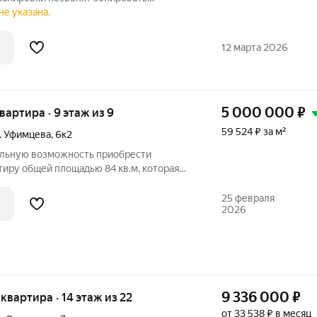
е по своему желанию. Подъезд выполнен
не указана.
ная стеклянная группа. На высоких этажах
12 марта 2026
5 000 000
₽
квартира · 9 этаж из 9
59 524 ₽ за м²
Г. Уфимцева
,
6к2
альную возможность приобрести
иру общей площадью 84 кв.м, которая
ждёт вашего творческого подхода, чтобы
ным обликом. Это жильё с атмосферой
25 февраля
2026
9 336 000
₽
я квартира · 14 этаж из 22
от 33 538 ₽ в месяц