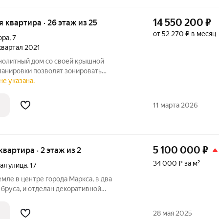
14 550 200
₽
ая квартира · 26 этаж из 25
от 52 270 ₽ в месяц
ора
,
7
 квартал 2021
нолитный дом со своей крышной
ланировки позволят зонировать
е по своему желанию. Подъезд выполнен
не указана.
ная стеклянная группа. На высоких этажах
11 марта 2026
5 100 000
₽
квартира · 2 этаж из 2
34 000 ₽ за м²
ая улица
,
17
емле в центре города Маркса, в два
 бруса, и отделан декоративной
й. На первом этаже есть кухня, и 3 - и
л и ванна, так же есть баня, два выхода
28 мая 2025