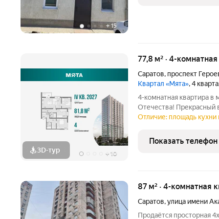
+
15
77,8 м² · 4-комнатная
Саратов
,
проспект Герое
Квартал «Мята»
, 4 кварт
4-комнатная квартира в 
Отечества! Прекрасный в
4-комнатная квартира. 
Отличие: площадь кухни 
мастер-спальня с собств
Показать телефон
3D-тур
+
10
87 м² · 4-комнатная 
Саратов
,
улица имени Ак
Продаётся просторная 4