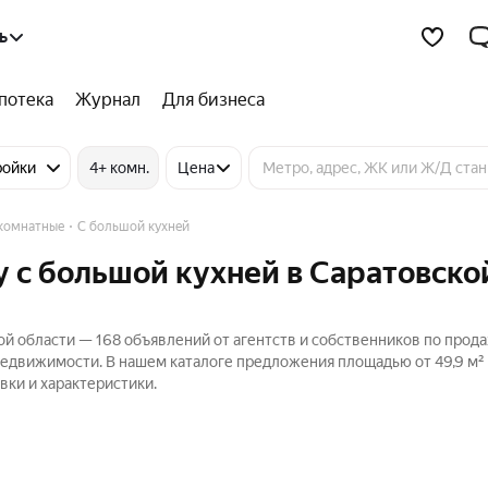
ь
потека
Журнал
Для бизнеса
ройки
4+ комн.
Цена
 комнатные
С большой кухней
 с большой кухней в Саратовско
ой области — 168 объявлений от агентств и собственников по прод
 Недвижимости. В нашем каталоге предложения площадью от 49,9 м²
вки и характеристики.