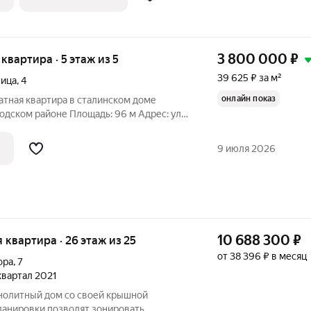
3 800 000
₽
я квартира · 5 этаж из 5
39 625 ₽ за м²
лица
,
4
онлайн показ
тная квартира в сталинском доме
дском районе Площадь: 96 м Адрес: ул.
 5/5 последний Тип дома: сталинский
а квартиры:Исторический дом с
9 июля 2026
ой
10 688 300
₽
я квартира · 26 этаж из 25
от 38 396 ₽ в месяц
ора
,
7
 квартал 2021
нолитный дом со своей крышной
ланировки позволят зонировать