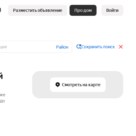
Разместить объявление
Про дом
Войти
Сохранить поиск
Район
й
Смотреть на карте
аже
 до