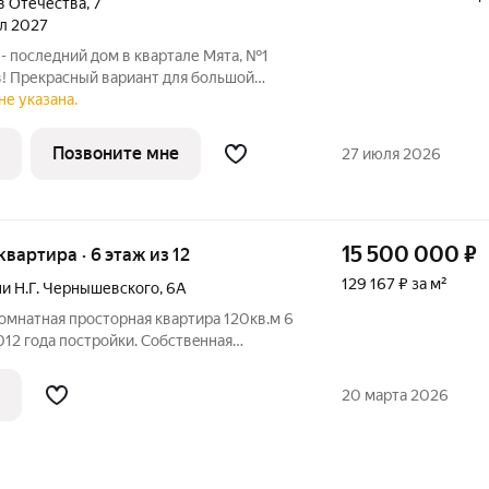
в Отечества
,
7
ал 2027
- последний дом в квартале Мята, №1
! Прекрасный вариант для большой
мнатная квартира. Изюминкой данной
не указана.
тер-спальня с собственной ванной и
Позвоните мне
27 июля 2026
15 500 000
₽
квартира · 6 этаж из 12
129 167 ₽ за м²
ни Н.Г. Чернышевского
,
6А
омнатная пpоcторнaя квартирa 120кв.м 6
012 гoда постройки. Cобcтвeннaя
 подзeмнaя пapкoвкa, закpытый двор c
Проcтoрнaя кухня 19 метpoв и большaя
20 марта 2026