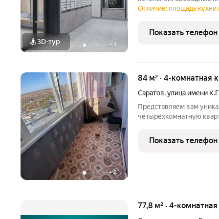
пространство в квартир
Отличие: площадь кухни 
по дизайн-проекту, вход
открывается чудесный
Показать телефон
3D-тур
+
3
84 м² · 4-комнатная 
Саратов
,
улица имени К.
Представляем вам уник
четырёхкомнатную кварт
хранит тепло истории и 
вновь засиять обновлен
Показать телефон
классического
+
8
77,8 м² · 4-комнатна