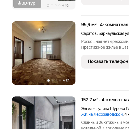
3D-тур
+
10
95,9 м² · 4-комнатна
Саратов
,
Барнаульская у
Роскошная четырёхкомна
Престижное жильё в Заво
Барнаульская, д. 4 Этаж:
кирпичный Преимуществ
Показать телефон
характерной архитектур
+
17
152,7 м² · 4-комнатна
Энгельс
,
улица Шурова Г
ЖК на Лесозаводской
, 4
Сданный 26-этажный мо
котельной. Свободные п