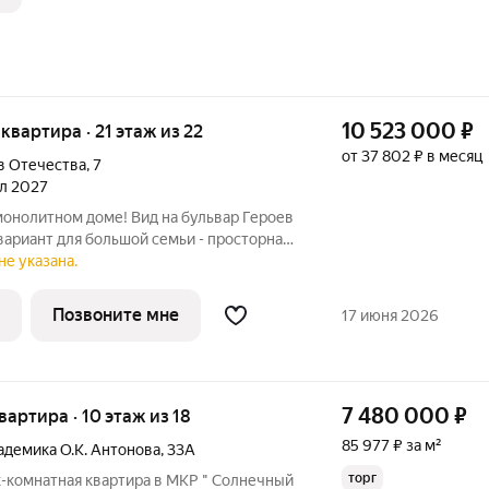
10 523 000
₽
 квартира · 21 этаж из 22
от 37 802 ₽ в месяц
в Отечества
,
7
ал 2027
монолитном доме! Вид на бульвар Героев
ариант для большой семьи - просторная
Изюминкой данной планировки является
не указана.
енной ванной и гардеробом - теперь у
Позвоните мне
17 июня 2026
7 480 000
₽
квартира · 10 этаж из 18
85 977 ₽ за м²
адемика О.К. Антонова
,
33А
торг
х-комнатная квартира в МКР " Солнечный