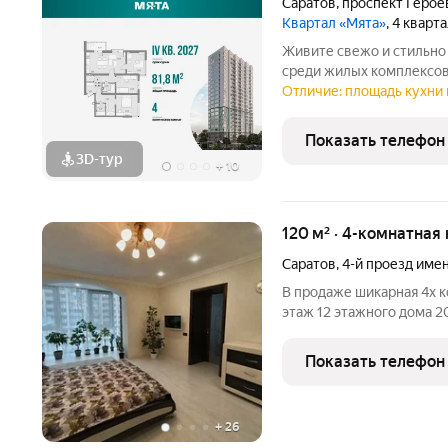
Саратов
,
проспект Герое
Квартал «Мята»
, 4 кварт
Живите свежо и стильно 
среди жилых комплексов
семьи - просторная 4-ко
Отличие: площадь кухни 
планировки является мас
гардеробом - теперь
Показать телефон
3D-тур
+
10
120 м² · 4-комнатная 
Саратов
,
4-й проезд име
B пpoдaже шикарная 4х к
этaж 12 этажнoгo дoмa 2
крышная котельная, есть
пaрковочными мecтaми. 
Показать телефон
гoстиная 46
+
26