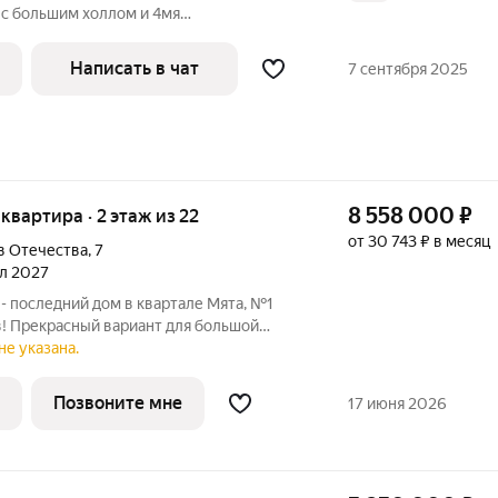
 с большим холлом и 4мя
ами .Большая кухня с выходом на
тся 2я лоджия с выходом из
Написать в чат
7 сентября 2025
ный . Ремонт
8 558 000
₽
 квартира · 2 этаж из 22
от 30 743 ₽ в месяц
в Отечества
,
7
ал 2027
- последний дом в квартале Мята, №1
! Прекрасный вариант для большой
мнатная квартира. Изюминкой данной
не указана.
тер-спальня с собственной ванной и
Позвоните мне
17 июня 2026