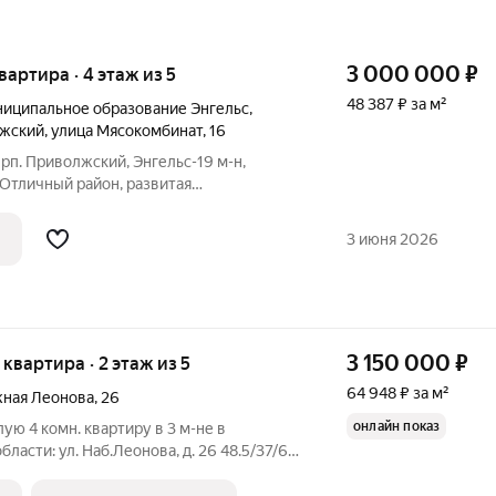
3 000 000
₽
квартира · 4 этаж из 5
48 387 ₽ за м²
иципальное образование Энгельс
,
лжский
,
улица Мясокомбинат
,
16
: рп. Приволжский, Энгельс-19 м-н,
 Отличный район, развитая
ой доступности магазины, аптеки, школа,
ственного транспорта. Квартира теплая,
3 июня 2026
3 150 000
₽
я квартира · 2 этаж из 5
64 948 ₽ за м²
жная Леонова
,
26
онлайн показ
ю 4 комн. квартиру в 3 м-не в
бласти: ул. Наб.Леонова, д. 26 48.5/37/6
 совмещенный. балкона нет В квартире
емонт. Установлены пластиковые окна.