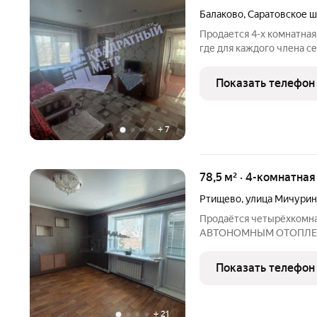
Балаково
,
Саратовское ш
Продается 4-х комнатная
где для каждого члена се
комфортное пространство
остеклен, трубы канализ
Показать телефон
+
7
78,5 м² · 4-комнатная
Ртищево
,
улица Мичурин
Продаётся четырёхкомнат
АВТОНОМНЫМ ОТОПЛЕНИЕ
просторная. Расположен
кирпичного дома. В ква
Показать телефон
комнаты, просторная кух
+
21