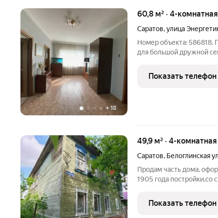
60,8 м² · 4-комнатна
Саратов
,
улица Энергети
Номер объекта: 586818.
для большой дружной се
квадратных метров обще
доступной ценой и прост
Показать телефон
сможет найти свой
+
18
49,9 м² · 4-комнатная
Саратов
,
Белоглинская у
Продам часть дома, офор
1905 года постройки,со 
коммуникации. Квартира п
Арендные платежи не бо
Показать телефон
инфраструктурой! В шаг