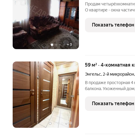
Продам четырёхкомнатну
О квартире - окна частич
под ремонт Про документ
обременений - подходит
Показать телефон
+
3
59 м² · 4-комнатная 
Энгельс
,
2-й микрорайон
В продаже просторная 4 
балкона. Ухоженный дом, благоустроенный двор, детская
площадка, чистый подъезд, хорошие 
косметический ремонт, в
Показать телефон
+
10