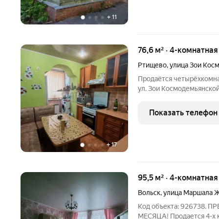
+
11
76,6 м² · 4-комнатная
Ртищево
,
улица Зои Кос
Продаётся четырёхкомна
ул. Зои Космодемьянск
Квартира теплая, светла
кирпичного дома. В квар
Показать телефон
изолированные комнаты
+
17
95,5 м² · 4-комнатная
Вольск
,
улица Маршала 
Код объекта: 926738.
МЕСЯЦА! Продается 4-х 