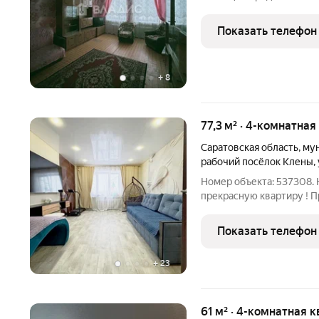
чистом районе г Вольска
не угловая, очень теплая
Показать телефон
пластиковые окна,
+
8
77,3 м² · 4-комнатная
Саратовская область
,
мун
рабочий посёлок Клены
,
Номер объекта: 537308.
прекрасную квартиру ! 
комнатную квартиру на 
квартиры составляет 77.
Показать телефон
пространство для
+
23
61 м² · 4-комнатная 