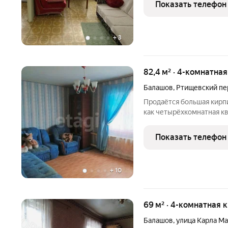
Показать телефон
+
3
82,4 м² · 4-комнатная
Балашов
,
Ртищевский пе
Продаётся большая кирпи
как четырёхкомнатная ква
удобная квартира для пр
спокойный район. Рядом 
Показать телефон
Квартира
+
10
69 м² · 4-комнатная 
Балашов
,
улица Карла Ма