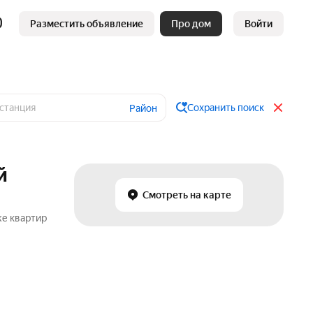
Разместить объявление
Про дом
Войти
Сохранить поиск
Район
й
Смотреть на карте
же квартир