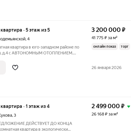
3 200 000
₽
 квартира · 5 этаж из 5
41 775 ₽ за м²
модемьянской
,
4
онлайн показ
торг
тная квартира в юго-западном районе по
ой, д.4 с АВТОНОМНЫМ ОТОПЛЕНИЕМ.
я, расположена на 5 этаже пятиэтажного
тире хорошая планировка: 3
26 января 2026
,
2 499 000
₽
 квартира · 1 этаж из 4
26 168 ₽ за м²
Жукова
,
3
 ПРЕДЛОЖЕНИЕ ДЕЙСТВУЕТ ДО КОНЦА
комнатная квартира в экологически