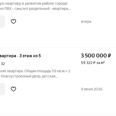
ю квартиру в развитом районе города!
но ПВХ - санузел раздельный - квартира
ы - свободная продажа, - без долгов и
 под любой вид оплаты Отличное
вчера
3 500 000
₽
квартира · 3 этаж из 5
59 322 ₽ за м²
,
32
ком. квартира. Общая площадь 59 кв.м.+ 2
соседи. В квартире выполнен
се как на фото. Удобная планировка,
8 июня 2026