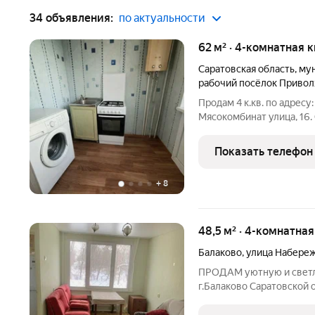
34 объявления:
по актуальности
62 м² · 4-комнатная 
Саратовская область
,
мун
рабочий посёлок Приво
Продам 4 к.кв. по адресу
Мясокомбинат улица, 16.
инфраструктура, в шагов
дет. сад, остановка обще
Показать телефон
установлены
+
8
48,5 м² · 4-комнатна
Балаково
,
улица Набере
ПРОДАМ уютную и светлу
г.Балаково Саратовской о
2/5 панельного дома с/у
сделан косметический р