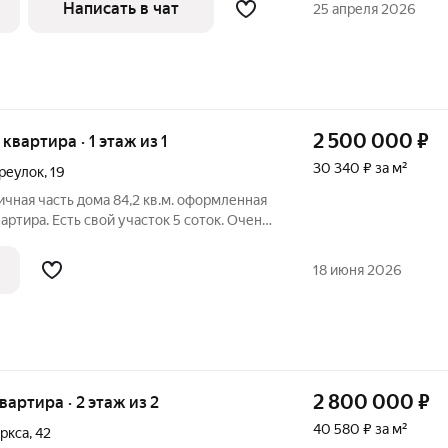
Написать в чат
25 апреля 2026
2 500 000
₽
 квартира · 1 этаж из 1
30 340 ₽ за м²
реулок
,
19
чная часть дома 84,2 кв.м. оформленная
ртира. Есть свой участок 5 соток. Очень
оживания в черте города, тихий и
в 500 метрах протекает река Хопёр.
18 июня 2026
2 800 000
₽
квартира · 2 этаж из 2
40 580 ₽ за м²
ркса
,
42