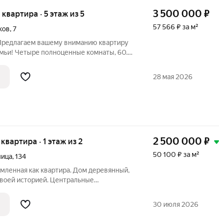
3 500 000
₽
я квартира · 5 этаж из 5
57 566 ₽ за м²
ков
,
7
 Предлагаем вашему вниманию квартиру
мьи! Четыре полноценные комнаты, 60.8
й площади. Идеальный баланс между
ором для большой семьи, где каждый
28 мая 2026
2 500 000
₽
 квартира · 1 этаж из 2
50 100 ₽ за м²
лица
,
134
мленная как квартира. Дом деревянный,
своей историей. Центральные
лощадь 49,9 кв.м. Участок в аренде.
льшие. Район с развитой
30 июля 2026
овой