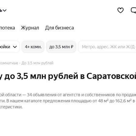
ь
потека
Журнал
Для бизнеса
ройки
4+ комн.
до 3,5 млн ₽
 комнатные
До 3,5 млн рублей
 до 3,5 млн рублей в Саратовско
ой области — 34 объявления от агентств и собственников по прода
и. В нашем каталоге предложения площадью от 48 м² до 162,6 м² в
ктеристики.