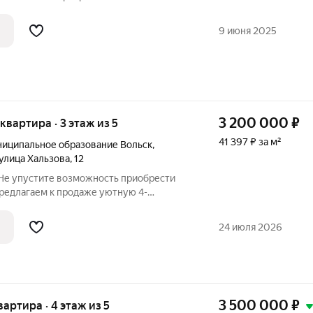
. Квартира расположена на первом этаже,
 и светлая! В квартире установлены
9 июня 2025
3 200 000
₽
 квартира · 3 этаж из 5
41 397 ₽ за м²
иципальное образование Вольск
,
улица Хальзова
,
12
 Не упустите возможность приобрести
Предлагаем к продаже уютную 4-
3 этаже 5-этажного дома. Общая площадь
30 кв.м., что обеспечивает комфортное
24 июля 2026
3 500 000
₽
квартира · 4 этаж из 5