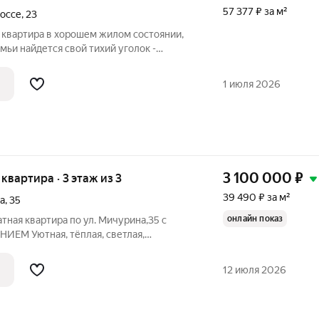
57 377 ₽ за м²
оссе
,
23
 квартира в хорошем жилом состоянии,
мьи найдется свой тихий уголок -
. В квартире заменены все окна, балкон
ации и водоснабжения так же заменены,
1 июля 2026
3 100 000
₽
 квартира · 3 этаж из 3
39 490 ₽ за м²
а
,
35
онлайн показ
ная квартира по ул. Мичурина,35 с
М Уютная, тёплая, светлая,
а на третьем этаже трёхэтажного
ртире находится четыре изолированные
12 июля 2026
ня,