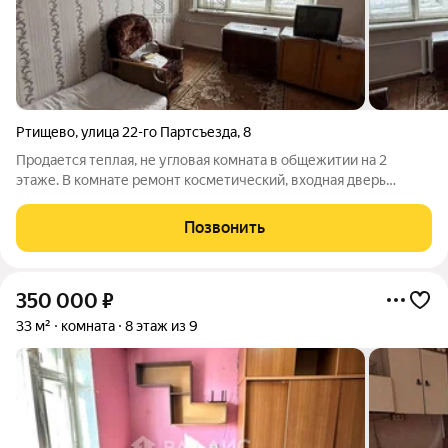
Ртищево
,
улица 22-го Партсъезда
,
8
Продается теплая, не угловая комната в общежитии на 2
этаже. В комнате ремонт косметический, входная дверь
железная. Мебель остается, можно зайти и жить. Кухня
(общая), туалет (на этаж). Хорошее место расположение. В
Позвонить
шаговой доступности парк,
350 000
₽
33 м²
комната
8 этаж из 9