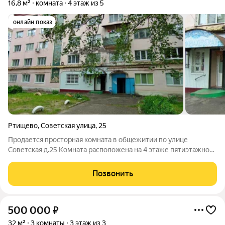
16,8 м²
комната
4 этаж из 5
онлайн показ
Ртищево
,
Советская улица
,
25
Продается просторная комната в общежитии по улице
Советская д.25 Комната расположена на 4 этаже пятиэтажного
дома. Комната теплая, не угловая. Ремонт косметический.
Установлена новая металлическая дверь. Окно ПВХ. Места
Позвонить
общего пользования в хорошем
500 000
₽
32 м²
3 комнаты
3 этаж из 3