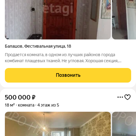
Балашов
,
Фестивальная улица
,
18
Продается комната, в одном из лучших районов города
комбинат плащевых тканей. Не угловая. Хорошая секция,
соседние комнаты жилые. Секция закрывается на ключ. Общие
туалет и душ на 3 комнаты. Очень комфортный 4 этаж.
Позвонить
Солнечная сторона. Комната
500 000
₽
18 м²
комната
4 этаж из 5