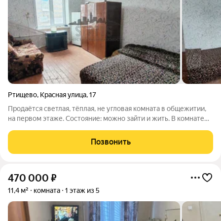
Ртищево
,
Красная улица
,
17
Продаётся светлая, тёплая, не угловая комната в общежитии,
на первом этаже. Состояние: можно зайти и жить. В комнате
косметический ремонт, окно ПВХ, свежие обои, полы
деревянные, установлен кондиционер, входная дверь
Позвонить
железная. Комната поделена на 2
470 000
₽
11,4 м²
комната
1 этаж из 5