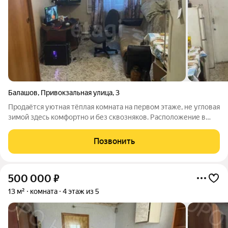
Балашов
,
Привокзальная улица
,
3
Продаётся уютная тёплая комната на первом этаже, не угловая
зимой здесь комфортно и без сквозняков. Расположение в
районе автовокзала: в шаговой доступности магазины, аптеки,
кофейни, центр культуры, а рядом парк для прогулок и отдыха.
Позвонить
Хорошая
500 000
₽
13 м²
комната
4 этаж из 5