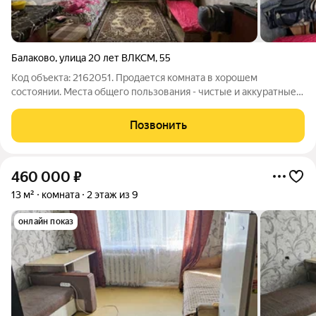
Балаково
,
улица 20 лет ВЛКСМ
,
55
Код объекта: 2162051. Продается комната в хорошем
состоянии. Места общего пользования - чистые и аккуратные.
В секции проживает 2 человека. Подходит как для
проживания, так и для аренды.
Позвонить
460 000
₽
13 м²
комната
2 этаж из 9
онлайн показ