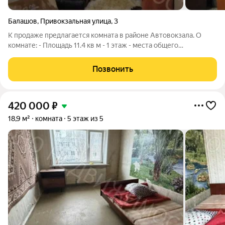
Балашов
,
Привокзальная улица
,
3
К продаже предлагается комната в районе Автовокзала. О
комнате: - Площадь 11.4 кв м - 1 этаж - места общего
пользования в хорошем состоянии. Местонахождение: - вся
необходимая инфраструктура в шаговой доступности! -
Позвонить
порядочные соседи О документах: -
420 000
₽
18,9 м²
комната
5 этаж из 5