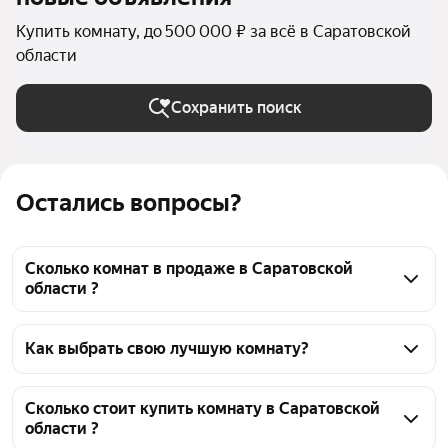
Купить комнату, до 500 000 ₽ за всё в Саратовской
области
Сохранить поиск
Остались вопросы?
Сколько комнат в продаже в Саратовской
области ?
На Яндекс Недвижимости в продаже в Саратовской 
области 36 комнат, из них 36 объявлений от 
Как выбрать свою лучшую комнату?
агентств
Чтобы купить комнату в квартире до 500 тысяч 
рублей, воспользуйтесь тепловой картой для 
Сколько стоит купить комнату в Саратовской
области ?
оценки инфраструктуры и транспортной 