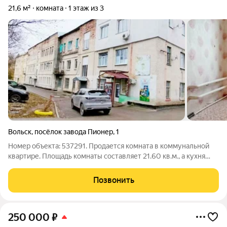
21,6 м²
комната
1 этаж из 3
Вольск
,
посёлок завода Пионер
,
1
Номер объекта: 537291. Продается комната в коммунальной
квартире. Площадь комнаты составляет 21.60 кв.м., а кухня
10.5 кв.м. Этот вариант отличается особой экономичностью,
что делает его очень привлекательным для различных
Позвонить
категорий покупателей. Хотя
250 000
₽