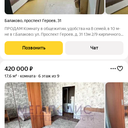
Балаково
,
проспект Героев
,
31
ПРОДАМ Комнату в общежитии, удобства на 8 семей, в 10 м-
не в г.Балаково: ул. Проспект Героев, д. 31 13м 2/9 кирпичного
дома с/у раздельный, душ на 4 комнаты кухня и балкон на 8
семей Удобное расположение: Рядом детский сад Рядом
Позвонить
Чат
магазины
420 000
₽
17,6 м²
комната
6 этаж из 9