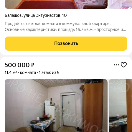
Балашов
,
улица Энтузиастов
,
10
Продаётся светлая комната в коммунальной квартире.
Основные характеристики: площадь 16,7 кв.м. - просторное и
правильное пространство. Этаж: 4-й-оптимальная высота, в
комнате всегда тихо. Сторона: Солнечная! В комнате всегда
Позвонить
много естественного
500 000
₽
11,4 м²
комната
1 этаж из 5