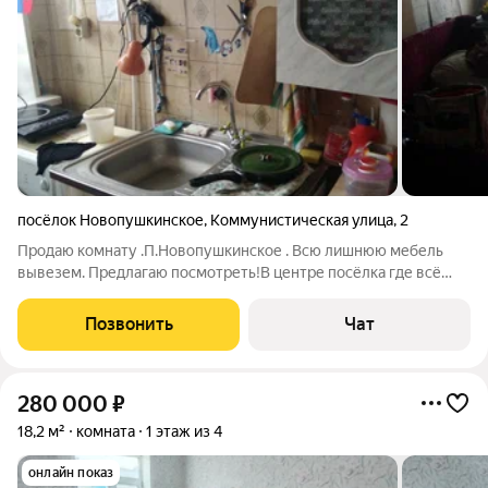
посёлок Новопушкинское
,
Коммунистическая улица
,
2
Продаю комнату .П.Новопушкинское . Всю лишнюю мебель
вывезем. Предлагаю посмотреть!В центре посёлка где всё
рядом!!!!Звони!!
Позвонить
Чат
280 000
₽
18,2 м²
комната
1 этаж из 4
онлайн показ