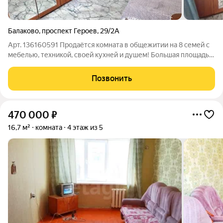
Балаково
,
проспект Героев
,
29/2А
Арт. 136160591 Продаётся комната в общежитии на 8 семей с
мебелью, техникой, своей кухней и душем! Большая площадь
17,6 кв.м, наличие своей кухни , душевой кабины и воды. Два
больших окна - единичные случаи для домов такого типа.
Позвонить
Мебель и техника
470 000
₽
16,7 м²
комната
4 этаж из 5