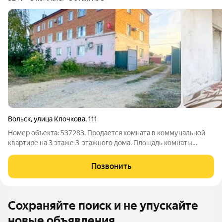
Вольск
,
улица Клочкова
,
111
Номер объекта: 537283. Продается комната в коммунальной
квартире на 3 этаже 3-этажного дома. Площадь комнаты
составляет 32 кв.м., а кухня - 11,7 кв.м. Это очень экономичный
вариант для тех, кто ищет доступное жилье без лишних затрат.
Позвонить
Комната требует
Сохраняйте поиск и не упускайте
новые объявления