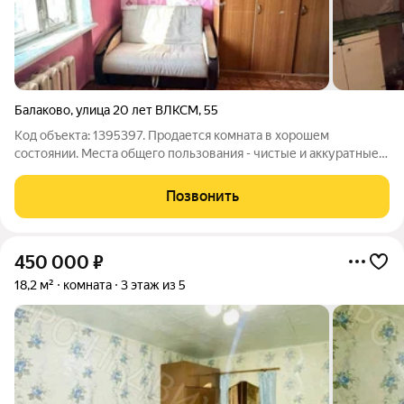
Балаково
,
улица 20 лет ВЛКСМ
,
55
Код объекта: 1395397. Продается комната в хорошем
состоянии. Места общего пользования - чистые и аккуратные.
В секции проживает 2 человека. Подходит как для
проживания, так и для аренды. Остается все, что на
Позвонить
фотографиях.
450 000
₽
18,2 м²
комната
3 этаж из 5