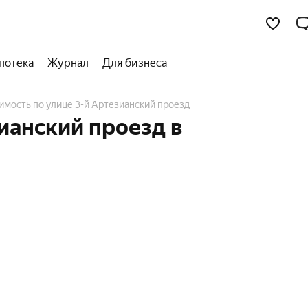
потека
Журнал
Для бизнеса
имость по улице 3-й Артезианский проезд
ианский проезд в