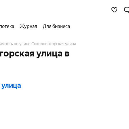
потека
Журнал
Для бизнеса
имость по улице Соколовогорская улица
орская улица в
 улица