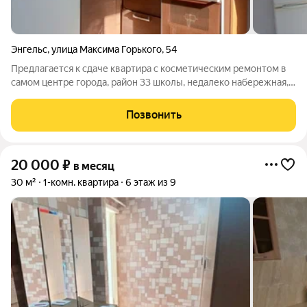
Энгельс
,
улица Максима Горького
,
54
Предлагается к сдаче квартира с косметическим ремонтом в
самом центре города, район 33 школы, недалеко набережная,
городской парк для прогулок. Состояние -косметический
ремонт, окна выходят на ул. Ленина на частный сектор. Из
Позвонить
техники холодильник,
20 000
₽
в месяц
30 м²
1-комн. квартира
6 этаж из 9