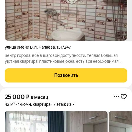
улица имени В.И. Чапаева
,
151/247
центр города. всё в шаговой доступности. теплая большая
уютная квартира. пластиковые окна. есть вся необходимая
мебель и бытовая техника для комфортного проживания. 1-2
девочек. 1 курс
Позвонить
25 000
₽
в месяц
42 м²
1-комн. квартира
7 этаж из 7