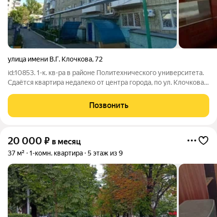
улица имени В.Г. Клочкова
,
72
id:10853. 1-к. кв-ра в районе Политехнического университета.
Сдаётся квартира недалеко от центра города, по ул. Клочкова.
Удобное месторасположение, рядом учебные заведения,
объекты социального значения. Дом огорожен забором,
Позвонить
детская площадка, много
20 000
₽
в месяц
37 м²
1-комн. квартира
5 этаж из 9