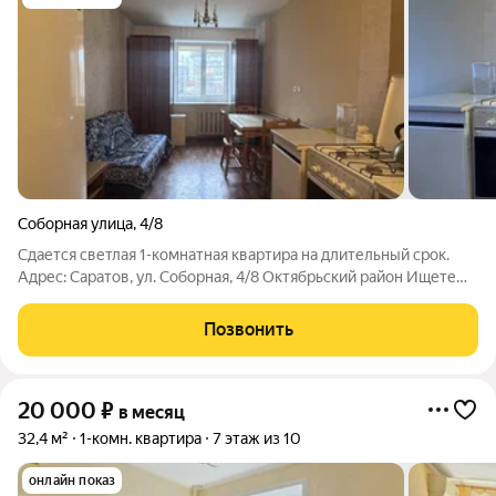
Соборная улица
,
4/8
Сдается светлая 1-комнатная квартира на длительный срок.
Адрес: Саратов, ул. Соборная, 4/8 Октябрьский район Ищете
квартиру в самом сердце Саратова Сдам уютную однушку .
Преимущества локации: Дом расположен в развитом
Позвонить
микрорайоне с развитой
20 000
₽
в месяц
32,4 м²
1-комн. квартира
7 этаж из 10
онлайн показ