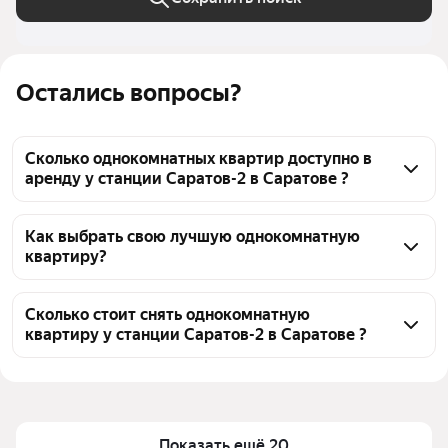
Остались вопросы?
Сколько однокомнатных квартир доступно в
аренду у станции Саратов-2 в Саратове ?
На Яндекс Недвижимости у станции Саратов-2 в 
Саратове доступно в аренду 110 однокомнатных 
Как выбрать свою лучшую однокомнатную
квартиру?
квартир, из них 3 объявления от собственников, 
106 объявлений от агентств
Чтобы снять 1-комнатную квартиру у станции 
Саратов-2, воспользуйтесь удобными фильтрами и 
Сколько стоит снять однокомнатную
квартиру у станции Саратов-2 в Саратове ?
сортировкой для выбора среди предложений в 
выбранном районе
Цена за квадратный метр
391 — 1 134 ₽
Помимо удобной сортировки по цене аренды вы 
Площадь
26 — 67 м²
можете отсортировать результаты по стоимости 
квадратного метра или площади
Показать ещё 20