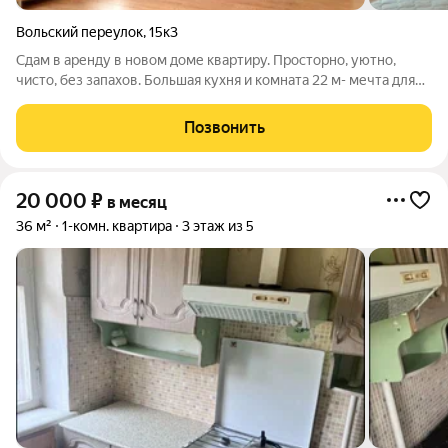
Вольский переулок
,
15к3
Сдам в аренду в новом доме квартиру. Просторно, уютно,
чисто, без запахов. Большая кухня и комната 22 м- мечта для
многих, а вы в этом можете жить! Есть кондиционер,
холодильник, стиральная машина. Вся мебель в отличном
Позвонить
состоянии, удобные спальные
20 000
₽
в месяц
36 м²
1-комн. квартира
3 этаж из 5