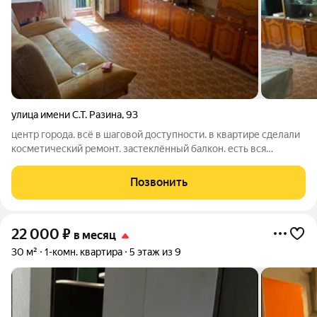
улица имени С.Т. Разина
,
93
центр города. всё в шаговой доступности. в квартире сделали
косметический ремонт. застеклённый балкон. есть вся
необходимая мебель и бытовая техника для проживания. 1-2
человек. Регистрацию не делают.!
Позвонить
22 000
₽
в месяц
30 м²
1-комн. квартира
5 этаж из 9