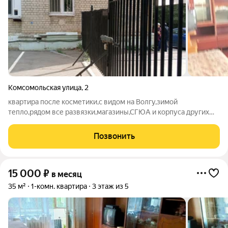
Комсомольская улица
,
2
квартира после косметики,с видом на Волгу,зимой
тепло,рядом все развязки,магазины,СГЮА и корпуса других
учебных заведений.Без питомцев,желательно на максимально
длительный срок.Плюс вся платёжка.Залог за последний
Позвонить
месяц.
15 000
₽
в месяц
35 м²
1-комн. квартира
3 этаж из 5