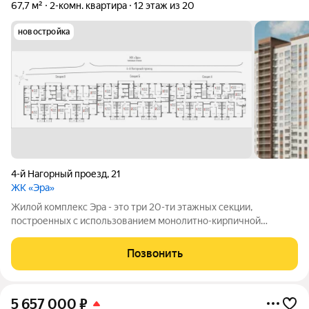
67,7 м²
2-комн. квартира
12 этаж из 20
новостройка
4-й Нагорный проезд
,
21
ЖК «Эра»
Жилой комплекс Эра - это три 20-ти этажных секции,
построенных с использованием монолитно-кирпичной
технологии. Ключевой особенностью дома является высокий
первый этаж и наличие крышной котельной, позволяющей
Позвонить
будущим жителям дома самим контролировать
5 657 000
₽