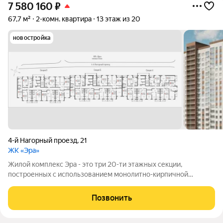
7 580 160
₽
67,7 м²
2-комн. квартира
13 этаж из 20
новостройка
4-й Нагорный проезд
,
21
ЖК «Эра»
Жилой комплекс Эра - это три 20-ти этажных секции,
построенных с использованием монолитно-кирпичной
технологии. Ключевой особенностью дома является высокий
первый этаж и наличие крышной котельной, позволяющей
Позвонить
будущим жителям дома самим контролировать