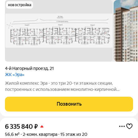
новостройка
4-й Нагорный проезд
,
21
ЖК «Эра»
Жилой комплекс Эра - это три 20-ти этажных секции,
построенных с использованием монолитно-кирпичной
технологии. Ключевой особенностью дома является высокий
первый этаж и наличие крышной котельной, позволяющей
Позвонить
будущим жителям дома самим контролировать
6 335 840
₽
56,6 м²
2-комн. квартира
15 этаж из 20