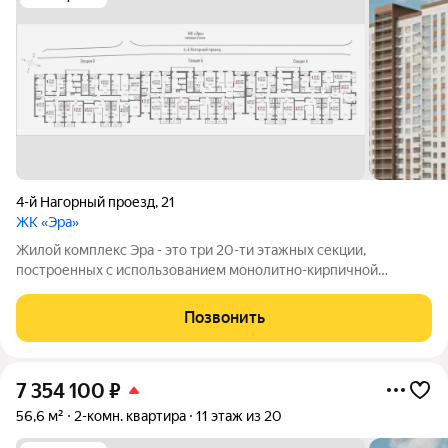
4-й Нагорный проезд
,
21
ЖК «Эра»
Жилой комплекс Эра - это три 20-ти этажных секции,
построенных с использованием монолитно-кирпичной
технологии. Ключевой особенностью дома является высокий
первый этаж и наличие крышной котельной, позволяющей
Позвонить
будущим жителям дома самим контролировать
7 354 100
₽
56,6 м²
2-комн. квартира
11 этаж из 20