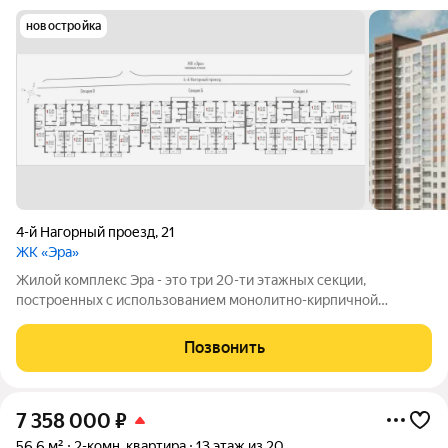
новостройка
4-й Нагорный проезд
,
21
ЖК «Эра»
Жилой комплекс Эра - это три 20-ти этажных секции,
построенных с использованием монолитно-кирпичной
технологии. Ключевой особенностью дома является высокий
первый этаж и наличие крышной котельной, позволяющей
Позвонить
будущим жителям дома самим контролировать
7 358 000
₽
56,6 м²
2-комн. квартира
13 этаж из 20