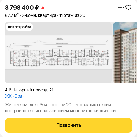
8 798 400
₽
67,7 м²
2-комн. квартира
11 этаж из 20
новостройка
4-й Нагорный проезд
,
21
ЖК «Эра»
Жилой комплекс Эра - это три 20-ти этажных секции,
построенных с использованием монолитно-кирпичной
технологии. Ключевой особенностью дома является высокий
первый этаж и наличие крышной котельной, позволяющей
Позвонить
будущим жителям дома самим контролировать