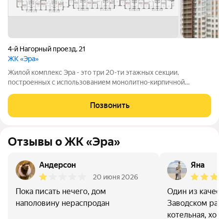
4-й Нагорный проезд
,
21
ЖК «Эра»
Жилой комплекс Эра - это три 20-ти этажных секции,
построенных с использованием монолитно-кирпичной
технологии. Ключевой особенностью дома является высокий
первый этаж и наличие крышной котельной, позволяющей
Позвонить
будущим жителям дома самим контролировать
Отзывы о ЖК «Эра»
Андерсон
Яна
20 июня 2026
Пока писать нечего, дом
Один из каче
наполовину нераспродан
Заводском ра
котельная, х