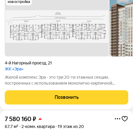
новостройка
4-й Нагорный проезд
,
21
ЖК «Эра»
Жилой комплекс Эра - это три 20-ти этажных секции,
построенных с использованием монолитно-кирпичной
технологии. Ключевой особенностью дома является высокий
первый этаж и наличие крышной котельной, позволяющей
Позвонить
будущим жителям дома самим контролировать
7 580 160
₽
67,7 м²
2-комн. квартира
19 этаж из 20