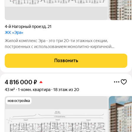
4-й Нагорный проезд
,
21
ЖК «Эра»
Жилой комплекс Эра - это три 20-ти этажных секции,
построенных с использованием монолитно-кирпичной
технологии. Ключевой особенностью дома является высокий
первый этаж и наличие крышной котельной, позволяющей
Позвонить
будущим жителям дома самим контролировать
4 816 000
₽
43 м²
1-комн. квартира
18 этаж из 20
новостройка