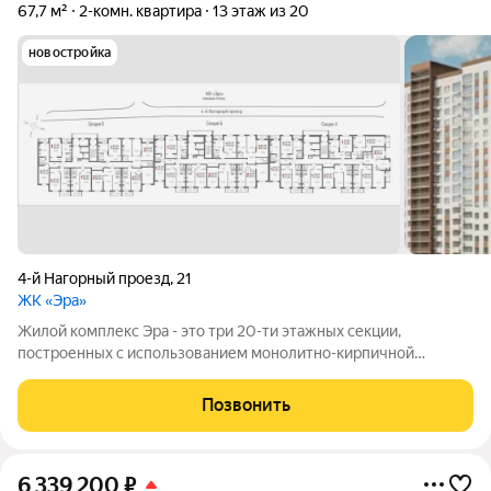
67,7 м²
2-комн. квартира
13 этаж из 20
новостройка
4-й Нагорный проезд
,
21
ЖК «Эра»
Жилой комплекс Эра - это три 20-ти этажных секции,
построенных с использованием монолитно-кирпичной
технологии. Ключевой особенностью дома является высокий
первый этаж и наличие крышной котельной, позволяющей
Позвонить
будущим жителям дома самим контролировать
6 339 200
₽