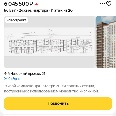
6 045 500
₽
56,5 м²
2-комн. квартира
11 этаж из 20
новостройка
4-й Нагорный проезд
,
21
ЖК «Эра»
Жилой комплекс Эра - это три 20-ти этажных секции,
построенных с использованием монолитно-кирпичной
технологии. Ключевой особенностью дома является высокий
первый этаж и наличие крышной котельной, позволяющей
Позвонить
будущим жителям дома самим контролировать