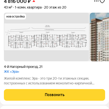
4 816 000
₽
43 м²
1-комн. квартира
20 этаж из 20
новостройка
4-й Нагорный проезд
,
21
ЖК «Эра»
Жилой комплекс Эра - это три 20-ти этажных секции,
построенных с использованием монолитно-кирпичной
технологии. Ключевой особенностью дома является высокий
первый этаж и наличие крышной котельной, позволяющей
Позвонить
будущим жителям дома самим контролировать