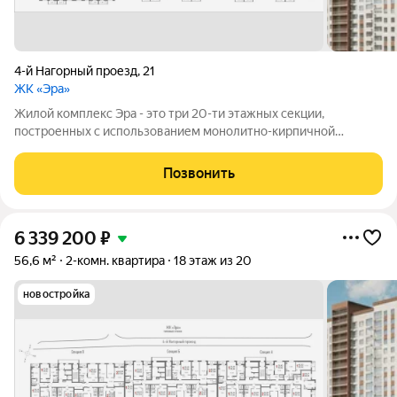
4-й Нагорный проезд
,
21
ЖК «Эра»
Жилой комплекс Эра - это три 20-ти этажных секции,
построенных с использованием монолитно-кирпичной
технологии. Ключевой особенностью дома является высокий
первый этаж и наличие крышной котельной, позволяющей
Позвонить
будущим жителям дома самим контролировать
6 339 200
₽
56,6 м²
2-комн. квартира
18 этаж из 20
новостройка