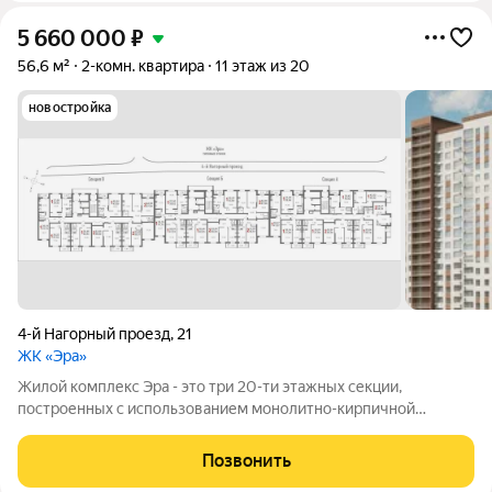
5 660 000
₽
56,6 м²
2-комн. квартира
11 этаж из 20
новостройка
4-й Нагорный проезд
,
21
ЖК «Эра»
Жилой комплекс Эра - это три 20-ти этажных секции,
построенных с использованием монолитно-кирпичной
технологии. Ключевой особенностью дома является высокий
первый этаж и наличие крышной котельной, позволяющей
Позвонить
будущим жителям дома самим контролировать