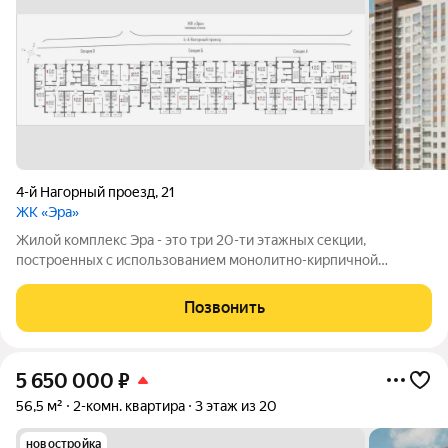
4-й Нагорный проезд
,
21
ЖК «Эра»
Жилой комплекс Эра - это три 20-ти этажных секции,
построенных с использованием монолитно-кирпичной
технологии. Ключевой особенностью дома является высокий
первый этаж и наличие крышной котельной, позволяющей
Позвонить
будущим жителям дома самим контролировать
5 650 000
₽
56,5 м²
2-комн. квартира
3 этаж из 20
новостройка