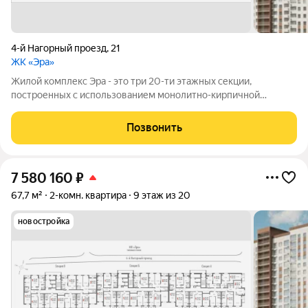
4-й Нагорный проезд
,
21
ЖК «Эра»
Жилой комплекс Эра - это три 20-ти этажных секции,
построенных с использованием монолитно-кирпичной
технологии. Ключевой особенностью дома является высокий
первый этаж и наличие крышной котельной, позволяющей
Позвонить
будущим жителям дома самим контролировать
7 580 160
₽
67,7 м²
2-комн. квартира
9 этаж из 20
новостройка