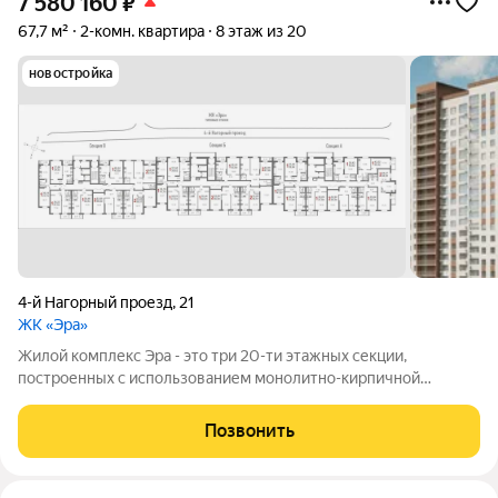
7 580 160
₽
67,7 м²
2-комн. квартира
8 этаж из 20
новостройка
4-й Нагорный проезд
,
21
ЖК «Эра»
Жилой комплекс Эра - это три 20-ти этажных секции,
построенных с использованием монолитно-кирпичной
технологии. Ключевой особенностью дома является высокий
первый этаж и наличие крышной котельной, позволяющей
Позвонить
будущим жителям дома самим контролировать