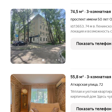
74,5 м² · 3-комнатная
проспект имени 50 лет 
id:13653. 74 м в Ленинском районе! Отличная планировка, удобная
локация и возможность с
Просторная квартира дл
инвестиции. Площадь 74 м Удобная планировка Школы, детские
Показать телефон
сады,
+
4
55,8 м² · 3-комнатная
Аткарская улица
,
72
Тёплая и уютная квартир
кирпичный дом Здесь чу
спокойствие и комфорт -
рабочего дня и проводить вре
Показать телефон
удобная