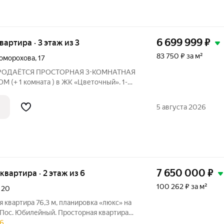
6 699 999
₽
квартира · 3 этаж из 3
83 750 ₽ за м²
коморохова
,
17
. ПРОДАЁТСЯ ПРОСТОРНАЯ 3-КОМНАТНАЯ
+ 1 комната ) в ЖК «Цветочный». 1-
17, 3 этаж + полноценный тех этаж
последний) +
5 августа 2026
ий
7 650 000
₽
 квартира · 2 этаж из 6
100 262 ₽ за м²
,
20
 квартира 76,3 м, планировка «люкс» на
 Пос. Юбилейный. Просторная квартира
одна комната не «проходная». Две
6.