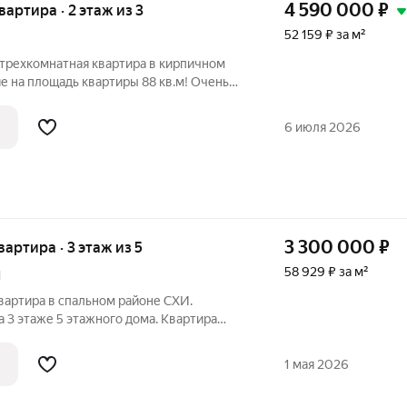
4 590 000
₽
квартира · 2 этаж из 3
52 159 ₽ за м²
 трехкомнaтная квaртира в кирпичном
е на площадь квартиры 88 кв.м! Очень
ьная планировка просторная правильной
олированные комнаты, гардеробная,
6 июля 2026
3 300 000
₽
вартира · 3 этаж из 5
58 929 ₽ за м²
1
вартира в спальном районе СХИ.
 3 этаже 5 этажного дома. Квартира
ошее расположение дома. В пяти минутах
етский сад 5. В 10 минутах ходьбы Лицей
1 мая 2026