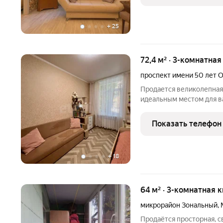
+
25
72,4 м² · 3-комнатная
проспект имени 50 лет 
Продается великолепная 
идеальным местом для ва
квартира находится на 
кирпичного дома и полно
Показать телефон
ремонт и
+
18
64 м² · 3-комнатная к
микрорайон Зональный
,
Продаётся просторная, св