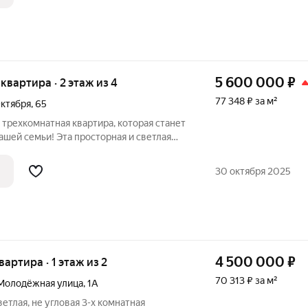
5 600 000
₽
 квартира · 2 этаж из 4
77 348 ₽ за м²
Октября
,
65
трехкомнатная квартира, которая станет
шей семьи! Эта просторная и светлая
втором этаже четырехэтажного
стью готова к заселению. Качественный
30 октября 2025
4 500 000
₽
вартира · 1 этаж из 2
70 313 ₽ за м²
Молодёжная улица
,
1А
етлая, не угловая 3-х комнатная