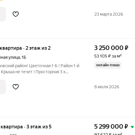
гостиная и кухня-столовая 12 м
23 марта 2026
3 250 000
₽
 квартира · 2 этаж из 2
53 105 ₽ за м²
ная улица
,
1Б
онлайн показ
овский район! Цветочная 1-Б ! Район 1-й
Крыша не течет ! Просторная 3 х
ьшой коридор! Пластиковые окна!
ира полностью жилая! Зал-18,2
8 июля 2026
5 299 000
₽
 квартира · 3 этаж из 5
93 622 ₽ за м²