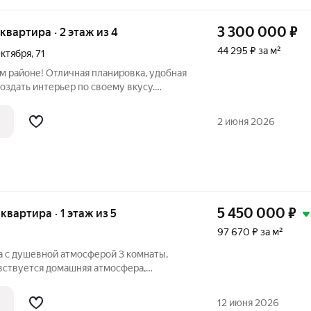
3 300 000
₽
 квартира · 2 этаж из 4
44 295 ₽ за м²
Октября
,
71
оздать интерьер по своему вкусу.
я комфортной жизни семьи или выгодной
2 июня 2026
5 450 000
₽
 квартира · 1 этаж из 5
97 670 ₽ за м²
а с душевной атмосферой 3 комнаты,
вствуется домашняя атмосфера,
 место, куда приятно возвращаться после
мя с семьёй. О квартире: 3 комнаты;
12 июня 2026