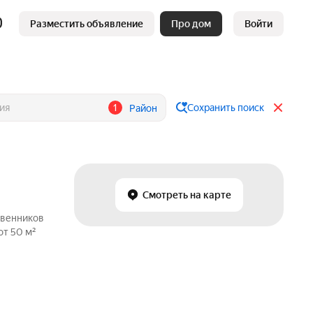
Разместить объявление
Про дом
Войти
1
Сохранить поиск
Район
Смотреть на карте
твенников
от 50 м²