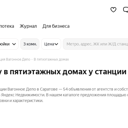
потека
Журнал
Для бизнеса
ройки
3 комн.
Цена
ция Вагонное Депо
В пятиэтажных домах
 в пятиэтажных домах у станции
ции Вагонное Депо в Саратове — 54 объявления от агентств и собс
 на Яндекс Недвижимости. В нашем каталоге предложения площадью 
овки и характеристики.