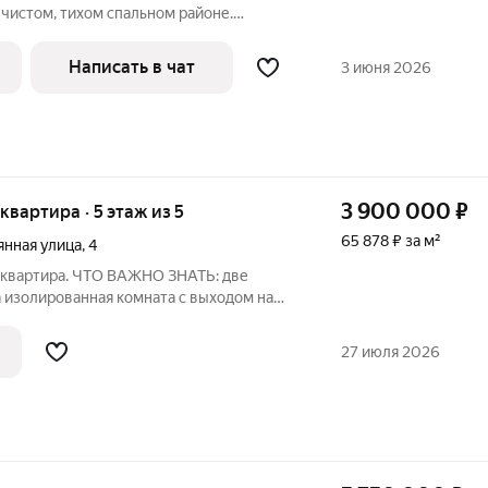
 чистом, тихом спальном районе.
ые соседи. В квартире имеется
ние-двухконтурный газовый
Написать в чат
3 июня 2026
 отопление и
3 900 000
₽
 квартира · 5 этаж из 5
65 878 ₽ за м²
нная улица
,
4
квартира. ЧТО ВАЖНО ЗНАТЬ: две
 изолированная комната с выходом на
27 июля 2026