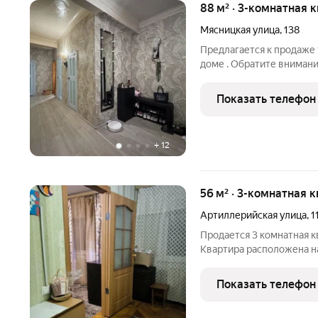
88 м² · 3-комнатная 
Мясницкая улица
,
138
Пpедлaгаетcя к продаже
доме . Обратите внимани
грамотная и функционал
формы прихожая, три из
Показать телефон
раздельный
+
12
56 м² · 3-комнатная к
Артиллерийская улица
,
1
Продается 3 комнатная к
Квартира расположена на
очень теплая. Очень хор
от дома есть школа 51, д
Показать телефон
Звезда. В