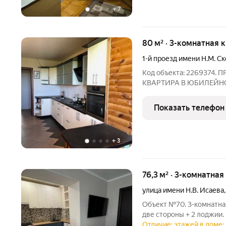
+
7
80 м² · 3-комнатная 
1-й проезд имени Н.М. С
Код объекта: 2269374
КВАРТИРА В ЮБИЛЕЙНОМ (
проезд Скоморохова Дом 
сверху. Общие характеристики: Этаж: 3-й (
Показать телефон
полноценный техническ
+
3
76,3 м² · 3-комнатная
улица имени Н.В. Исаева
Объект №70. 3-комнатная
две стороны + 2 лоджии.
для семьи в которой ни 
Отличие: этажей в доме: 