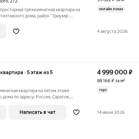
кого
,
272
онлайн показ
просторная трёхкомнатная квартира на
ятиэтажного дома, район "Триумф-
ртиры с двумя изолированными
асположение на две стороны- "Люкс", что
4 августа 2026
4 999 000
₽
 квартира · 5 этаж из 5
88 166 ₽ за м²
торг
омнатная квартира на пятом этаже
 дома по адресу: Россия, Саратов,
площадь квартиры составляет 56.7 кв. м,
Написать в чат
14 июня 2026