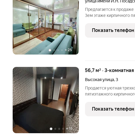
улица имени И.Н. Посадс
Предлагается к продаже 
3ем этаже кирпичного п
Молла". Планировка ква
комнатами и гостиной, р
Показать телефон
обеспечивает
+
25
56,7 м² · 3-комнатная
Высокая улица
,
3
Продается уютная трехк
пятиэтажного кирпичного
Высокая улица, 3. Общая 
а кухня 6 кв. м. Высота потолков 2.7 метра, окна выходят как во
Показать телефон
двор,
+
11