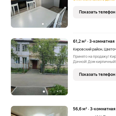
изолированные спальни, 
полноценное жильё
Показать телефон
+
26
61,2 м² · 3-комнатная
Кировский район
,
Цветоч
Принято на продажу! Кир
Дачной! Дом кирпичный! 
комнатная квартира! Бол
Натяжные потолки! Кварт
Показать телефон
Спальня-14,5
+
11
56,6 м² · 3-комнатная