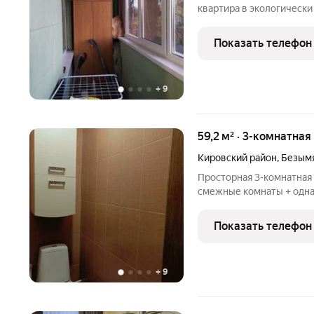
квартира в экологически
Хорошие доброжелательн
индивидуальное отопле
Показать телефон
котёл(низкие платежи за
+
9
59,2 м² · 3-комнатная
Кировский район
,
Безымя
Просторная 3-комнатная 
смежные комнаты + одна
балкон Раздельный санузел редкость для этого формата Большая
жилая площадь Счётчики на воду и электричество установлены
Показать телефон
Чистая
+
9