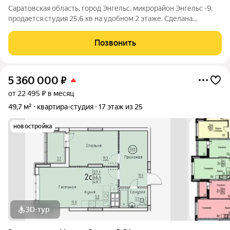
Саратовская область, город Энгельс, микрорайон Энгельс -9,
продается студия 25,6 кв на удобном 2 этаже. Сделана
механизированная стяжка пола, стеновая перегородка в
санузле, балкон застеклен. Идут ремонтные работы в ходе
Позвонить
которых цена может
5 360 000
₽
от 22 495 ₽ в месяц
49,7 м²
квартира-студия
17 этаж из 25
новостройка
3D-тур