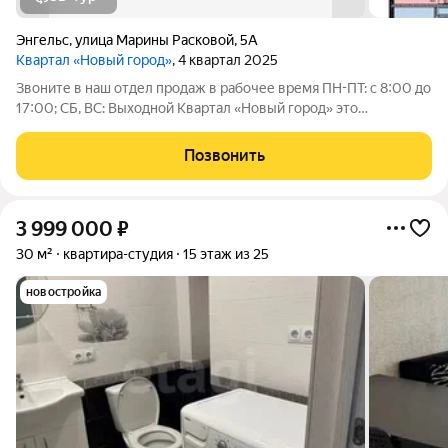
Энгельс
,
улица Марины Расковой
,
5А
Квартал «Новый город»
, 4 квартал 2025
Звоните в наш отдел продаж в рабочее время ПН-ПТ: с 8:00 до
17:00; СБ, ВС: Выходной Квартал «Новый город» это
современный район, созданный для комфортной жизни всей
семьи. Проект развивается по концепции «город в городе», где
Позвонить
всё необходимое
3 999 000
₽
30 м²
квартира-студия
15 этаж из 25
новостройка