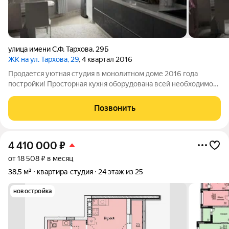
улица имени С.Ф. Тархова
,
29Б
ЖК на ул. Тархова, 29
, 4 квартал 2016
Продается уютная студия в монолитном доме 2016 года
постройки! Просторная кухня оборудована всей необходимой
техникой, включая холодильник, что делает приготовление
пищи комфортным и удобным. В квартире установлен
Позвонить
кондиционер, обеспечивающий
4 410 000
₽
от 18 508 ₽ в месяц
38,5 м²
квартира-студия
24 этаж из 25
новостройка