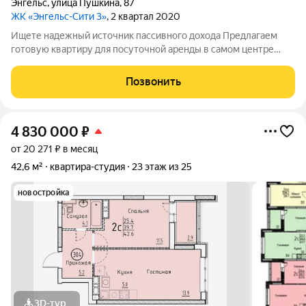
Энгельс
,
улица Пушкина
,
87
ЖК «Энгельс-Сити 3»
, 2 квартал 2020
Ищете надежный источник пассивного дохода Предлагаем
готовую квартиру для посуточной аренды в самом центре
города! Ключевые преимущества: Стабильный ежемесячный
доход: начните зарабатывать с первого дня! Полностью готова
Позвонить
к работе: квартира
4 830 000
₽
от 20 271 ₽ в месяц
42,6 м²
квартира-студия
23 этаж из 25
новостройка
3D-тур