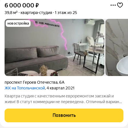
6 000 000
₽
39,8 м²
квартира-студия
1 этаж из 25
новостройка
проспект Героев Отечества
,
6А
ЖК на Топольчанской
, 4 квартал 2021
Квартра студия с качественным евроремонтом заезжай и
живи! В статут коммерции не переведена . Отличный вариант
как для проживания , так и для сдачи в аренду . Ищете уютную
квартиру, в которую приятно возвращаться Представляем
Позвонить
отличный вариант ,