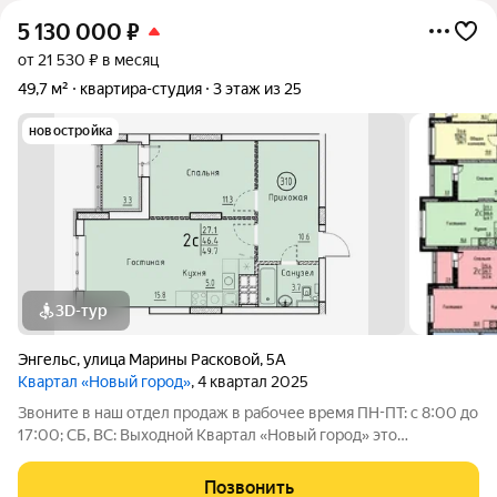
5 130 000
₽
от 21 530 ₽ в месяц
49,7 м²
квартира-студия
3 этаж из 25
новостройка
3D-тур
Энгельс
,
улица Марины Расковой
,
5А
Квартал «Новый город»
, 4 квартал 2025
Звоните в наш отдел продаж в рабочее время ПН-ПТ: с 8:00 до
17:00; СБ, ВС: Выходной Квартал «Новый город» это
современный район, созданный для комфортной жизни всей
семьи. Проект развивается по концепции «город в городе», где
Позвонить