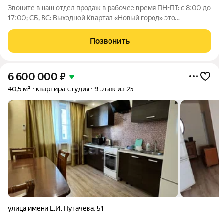
Звоните в наш отдел продаж в рабочее время ПН-ПТ: с 8:00 до
17:00; СБ, ВС: Выходной Квартал «Новый город» это
современный район, созданный для комфортной жизни всей
семьи. Проект развивается по концепции «город в городе», где
Позвонить
всё необходимое
6 600 000
₽
40,5 м²
квартира-студия
9 этаж из 25
улица имени Е.И. Пугачёва
,
51