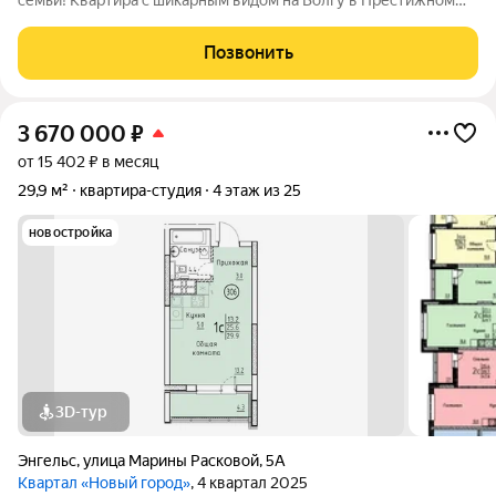
семьи! Квартира с шикарным видом на Волгу в Престижном
ЖК "Ямайка" Студия с дизайнерским ремонтом. Квартира
укомплектована полностью мебелью и техникой Прекрасный
Позвонить
вариант как для собственного
3 670 000
₽
от 15 402 ₽ в месяц
29,9 м²
квартира-студия
4 этаж из 25
новостройка
3D-тур
Энгельс
,
улица Марины Расковой
,
5А
Квартал «Новый город»
, 4 квартал 2025