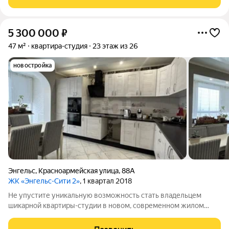
всё необходимое
5 300 000
₽
47 м²
квартира-студия
23 этаж из 26
новостройка
Энгельс
,
Красноармейская улица
,
88А
ЖК «Энгельс-Сити 2»
, 1 квартал 2018
Не упустите уникальную возможность стать владельцем
шикарной квартиры-студии в новом, современном жилом
комплексе ЭНГЕЛЬС-СИТИ 2! Эта стильная квартира
расположена на 23 этаже 25-этажного дома и предлагает вам