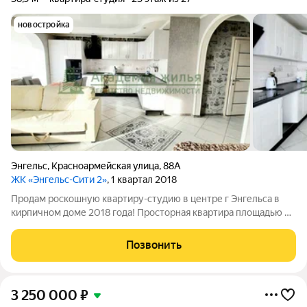
новостройка
Энгельс
,
Красноармейская улица
,
88А
ЖК «Энгельс-Сити 2»
, 1 квартал 2018
Продам роскошную квартиру-студию в центре г Энгельса в
кирпичном доме 2018 года! Просторная квартира площадью 44
м2 (включая лоджию) , расположена на 23-м этаже 27-
этажного дома. С окон открывается отличный вид на город!
Позвонить
Удобная планировка- грамотно
3 250 000
₽