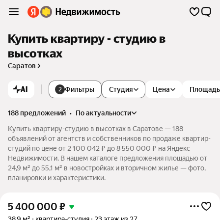
Купить квартиру - студию в
высотках
Саратов
AI
Фильтры
Студия
Цена
Площадь
2
188 предложений
•
по актуальности
Купить квартиру-студию в высотках в Саратове — 188
объявлений от агентств и собственников по продаже квартир-
студий по цене от 2 100 042 ₽ до 8 550 000 ₽ на Яндекс
Недвижимости. В нашем каталоге предложения площадью от
24,9 м² до 55,1 м² в новостройках и вторичном жилье — фото,
планировки и характеристики.
5 400 000
₽
38,9 м²
квартира-студия
23 этаж из 27