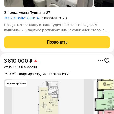
Энгельс
,
улица Пушкина
,
87
ЖК «Энгельс-Сити 3»
, 2 квартал 2020
Продается светлая,уютная студия в г.Энгельс по адресу
пушкина 87 . Квартира расположенна на солнечной стороне. В
квартире выполнен современный ремонт и есть все
необходимое для комфортной жизни . Квартира оборудованна
Позвонить
кухонным гарнитуром Сплит
3 810 000
₽
от 15 990 ₽ в месяц
29,9 м²
квартира-студия
17 этаж из 25
новостройка