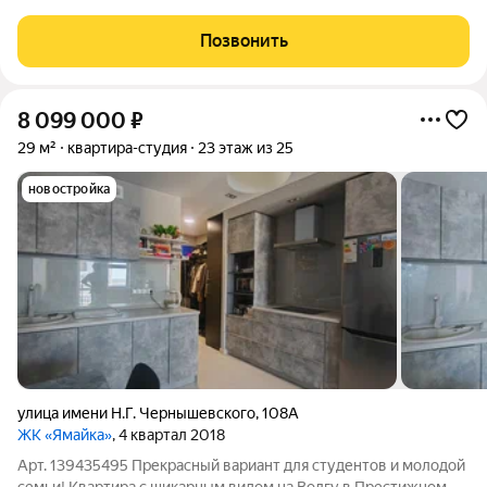
уникальный проект для нашего региона, который станет
новым украшением Энгельса. Квартал представляет собой
Позвонить
разноуровневую застройку:
8 099 000
₽
29 м²
квартира-студия
23 этаж из 25
новостройка
улица имени Н.Г. Чернышевского
,
108А
ЖК «Ямайка»
, 4 квартал 2018
Арт. 139435495 Прекрасный вариант для студентов и молодой