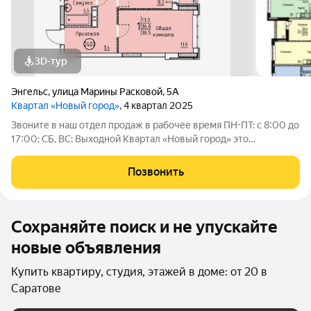
3D-тур
Энгельс
,
улица Марины Расковой
,
5А
Квартал «Новый город»
, 4 квартал 2025
Звоните в наш отдел продаж в рабочее время ПН-ПТ: с 8:00 до
17:00; СБ, ВС: Выходной Квартал «Новый город» это
современный район, созданный для комфортной жизни всей
семьи. Проект развивается по концепции «город в городе», где
Позвонить
всё необходимое
Сохраняйте поиск и не упускайте
новые объявления
Купить квартиру, студия, этажей в доме: от 20 в
Саратове