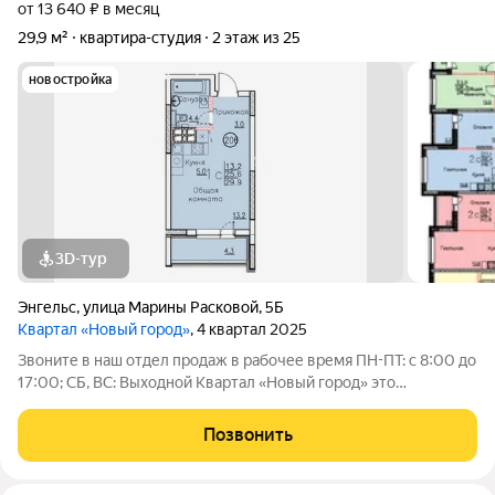
от 13 640 ₽ в месяц
29,9 м²
квартира-студия
2 этаж из 25
новостройка
3D-тур
Энгельс
,
улица Марины Расковой
,
5Б
Квартал «Новый город»
, 4 квартал 2025
Звоните в наш отдел продаж в рабочее время ПН-ПТ: с 8:00 до
17:00; СБ, ВС: Выходной Квартал «Новый город» это
уникальный проект для нашего региона, который станет
новым украшением Энгельса. Квартал представляет собой
Позвонить
разноуровневую застройку: