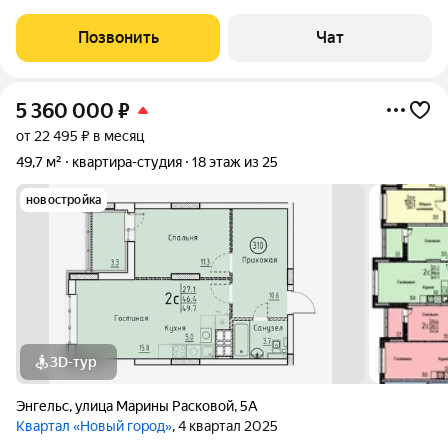
мебель, новая техника. Единственная сторона дома, перед
которой нет, и не будет, застройки "окна в окна". Потрясающий
Позвонить
Чат
вид на Волгу. Хороший
5 360 000
₽
от 22 495 ₽ в месяц
49,7 м²
квартира-студия
18 этаж из 25
новостройка
3D-тур
Энгельс
,
улица Марины Расковой
,
5А
Квартал «Новый город»
, 4 квартал 2025