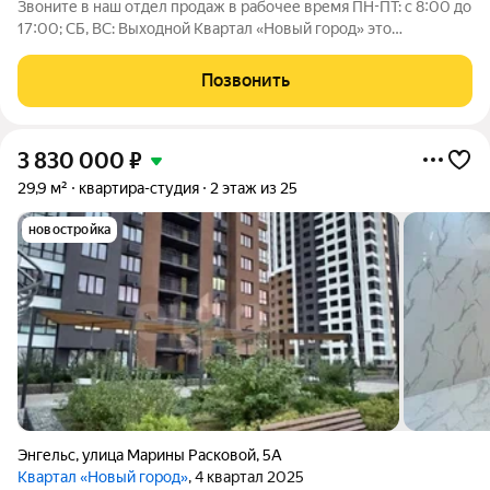
Звоните в наш отдел продаж в рабочее время ПН-ПТ: с 8:00 до
17:00; СБ, ВС: Выходной Квартал «Новый город» это
современный район, созданный для комфортной жизни всей
семьи. Проект развивается по концепции «город в городе», где
Позвонить
всё необходимое
3 830 000
₽
29,9 м²
квартира-студия
2 этаж из 25
новостройка
Энгельс
,
улица Марины Расковой
,
5А
Квартал «Новый город»
, 4 квартал 2025