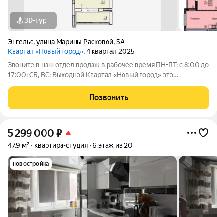
3D-тур
Энгельс
,
улица Марины Расковой
,
5А
Квартал «Новый город»
, 4 квартал 2025
Звоните в наш отдел продаж в рабочее время ПН-ПТ: с 8:00 до
17:00; СБ, ВС: Выходной Квартал «Новый город» это
современный район, созданный для комфортной жизни всей
семьи. Проект развивается по концепции «город в городе», где
Позвонить
всё необходимое
5 299 000
₽
47,9 м²
квартира-студия
6 этаж из 20
новостройка