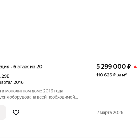
5 299 000
₽
удия · 6 этаж из 20
110 626 ₽ за м²
,
29Б
квартал 2016
я в монолитном доме 2016 года
ильник, что делает приготовление пищи
2 марта 2026