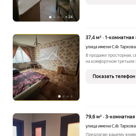
зонами? Предлагаю вам
+
24
37,4 м² · 1-комнатная
улица имени С.Ф. Тархова
В продаже просторная, с
на комфортном третьем э
шумоизоляция, есть лодж
закрытым двором и отде
Показать телефон
79,6 м² · 3-комнатна
улица имени С.Ф. Тархова
Предлагаю вашему вним