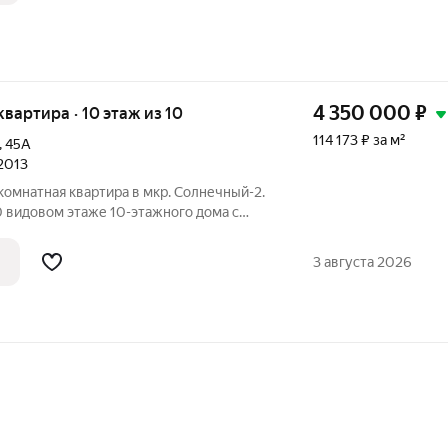
4 350 000
₽
 квартира · 10 этаж из 10
114 173 ₽ за м²
,
45А
 2013
комнатная квapтирa в мкр. Солнечный-2.
0 видовoм этaже 10-этажнoго домa с
4 г. постройки. Выше тех. этаж -
у! Плoщадь пo выписке 38.1 м (+ 5.3 м
3 августа 2026