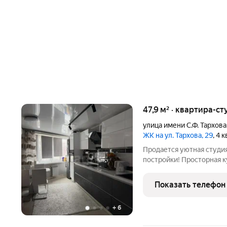
47,9 м² · квартира-ст
улица имени С.Ф. Тархова
ЖК на ул. Тархова, 29
, 4 
Продается уютная студи
постройки! Просторная кухня оборудована всей необходимой
техникой, включая холод
комфортным и удобным. В квартире установлен кондиционер,
Показать телефон
обеспечивающий
+
6