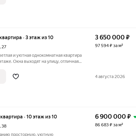
3 650 000
₽
 квартира · 3 этаж из 10
97 594 ₽ за м²
,
27
ветлая и уютная однокомнатная квартира
таже. Окна выходят на улицу, отличная
ия, выход на которую из кухни. Дом с
льной детской площадкой. Рядом с домом
4 августа 2026
6 900 000
₽
я квартира · 10 этаж из 10
86 683 ₽ за м²
,
38
анию просторную, уютную