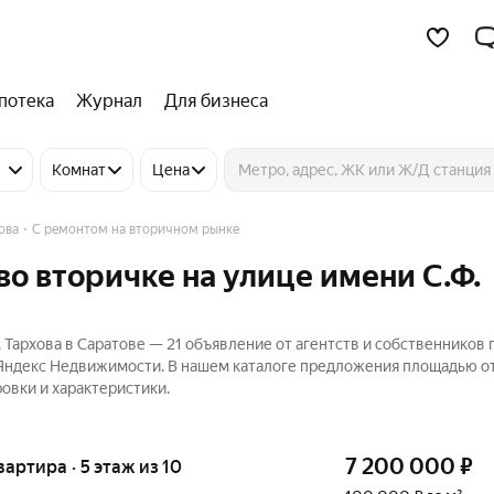
потека
Журнал
Для бизнеса
Комнат
Цена
ова
С ремонтом на вторичном рынке
во вторичке на улице имени С.Ф.
 Тархова в Саратове — 21 объявление от агентств и собственников 
 Яндекс Недвижимости. В нашем каталоге предложения площадью от
овки и характеристики.
7 200 000
₽
квартира · 5 этаж из 10