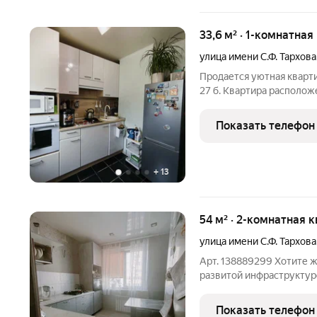
33,6 м² · 1-комнатная
улица имени С.Ф. Тархова
Продается уютная квартира
27 б. Квартира располож
построенного в 2008 год
Вход осуществляется че
Показать телефон
дополнительную
+
13
54 м² · 2-комнатная 
улица имени С.Ф. Тархова
Арт. 138889299 Хотите ж
развитой инфраструктуро
детскими площадками, о
сетевыми магазинами, р
Показать телефон