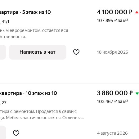
4 100 000
₽
вартира · 5 этаж из 10
107 895 ₽ за м²
,
41/1
чным евроремонтом, остаётся вся
бственности.
Написать в чат
18 ноября 2025
3 880 000
₽
 квартира · 10 этаж из 10
103 467 ₽ за м²
,
27
тира с ремонтом. Продаётся в связи с
. Мебель частично остаётся. Отличный
енду или для себя. Рядом есть всё
газины, школы, садики, остановки.
4 августа 2026