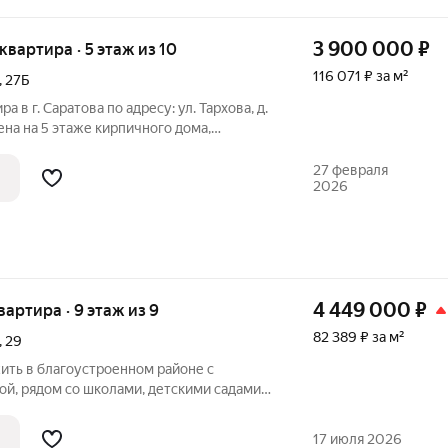
3 900 000
₽
 квартира · 5 этаж из 10
116 071 ₽ за м²
,
27Б
 в г. Саратова по адресу: ул. Тархова, д.
ена на 5 этаже кирпичного дома,
у. Общая площадь 33.6 кв.м.+ лоджия.
рез тамбур, что обеспечивает
27 февраля
2026
4 449 000
₽
квартира · 9 этаж из 9
82 389 ₽ за м²
,
29
ить в благоустроенном районе с
й, рядом со школами, детскими садами,
становками общественного транспорта,
ынками, зелеными прогулочными
17 июля 2026