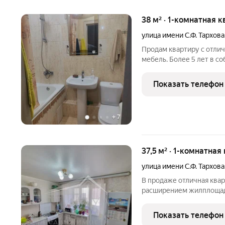
38 м² · 1-комнатная к
улица имени С.Ф. Тархова
Продам квартиру с отли
мебель. Более 5 лет в со
Показать телефон
+
7
37,5 м² · 1-комнатная
улица имени С.Ф. Тархова
В продаже отличная квар
расширением жилплощади
вариант под вложение, ар
необходимое - рынок, ма
Показать телефон
Чистый и