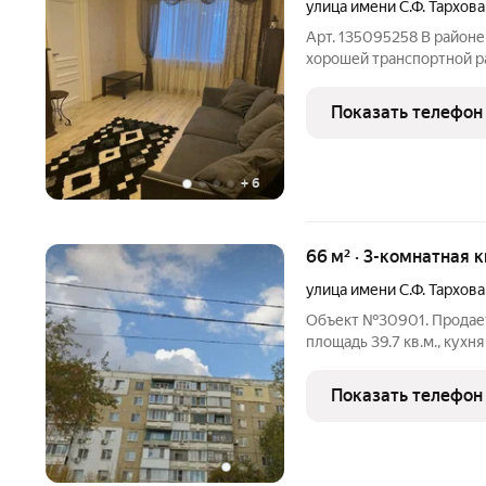
улица имени С.Ф. Тархова
Арт. 135095258 В районе
хорошей транспортной р
квартира с отличной план
десятиэтажного дома, 20
Показать телефон
ремонт, из
+
6
66 м² · 3-комнатная 
улица имени С.Ф. Тархова
Объект №30901. Продаетс
площадь 39.7 кв.м., кухня
дом постройки 1985 год
санузел, состояние обыч
Показать телефон