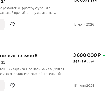
100 000 ₽ за м²
,
27
 с развитой инфраструктурой и с
азвязкой продаётся двухкомнатная
ировкой, площадью 72 кв.м., на 5 этаже
07 года постройки. В квартире хороший
15 июля 2026
3 600 000
₽
квартира · 3 этаж из 9
54 545 ₽ за м²
,
33
я 3-к квартира. Площадь 66 кв.м., жилая
 8.2 кв.м. 3 этаж из 9 этажей, панельный,
а. Комнаты изолированные. Раздельный
ное, центральное отопление, есть
16 июня 2026