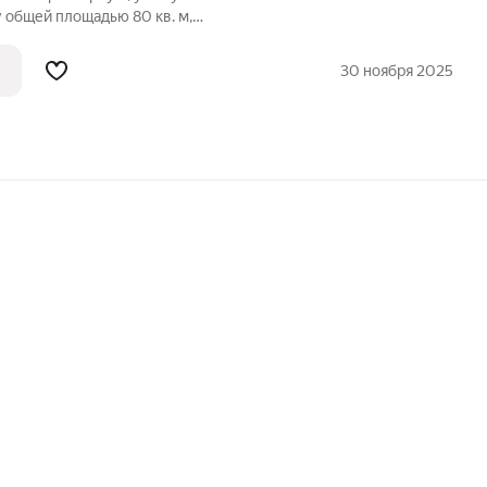
 общей площадью 80 кв. м,
аже 10 этажного панельного дома.
нский район, Солнечный, ул. Тархова, 38.
30 ноября 2025
09. Площади: