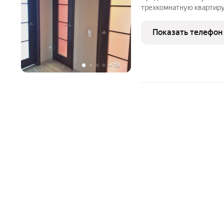
трехкомнатную квартиру
расположенную на 10 эт
Локация: г. Саратов, Лени
Показать телефон
Год постройки дома - 20
+
19