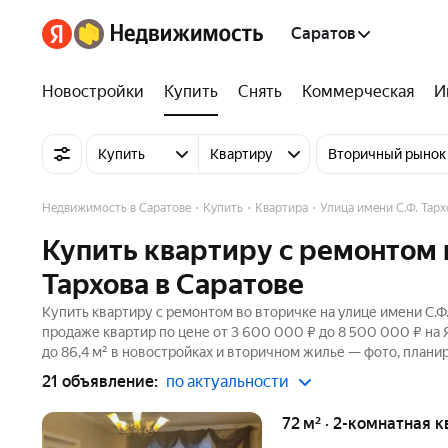
Саратов
Новостройки
Купить
Снять
Коммерческая
И
Купить
Квартиру
Вторичный рынок
Недвижимость в Саратове
Купить
Квартира
Улица имени С.Ф. Тарх
Купить квартиру с ремонтом 
Тархова в Саратове
Купить квартиру с ремонтом во вторичке на улице имени С.Ф.
продаже квартир по цене от 3 600 000 ₽ до 8 500 000 ₽ на
до 86,4 м² в новостройках и вторичном жилье — фото, планир
21 объявление:
по актуальности
72 м² · 2-комнатная 