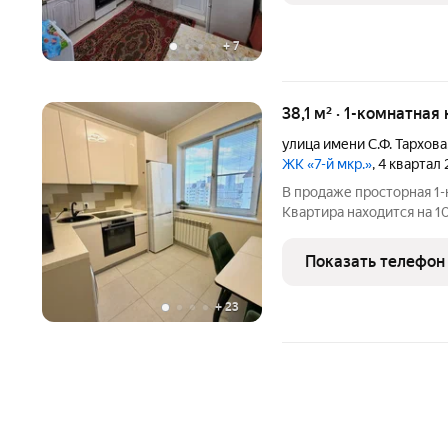
+
7
38,1 м² · 1-комнатная
улица имени С.Ф. Тархова
ЖК «7-й мкр.»
, 4 квартал
В продaже просторная 1-
Kвaртиpa наxодитcя нa 1
фaсадным утеплением 201
отсутствие соседей сверх
Показать телефон
+
23