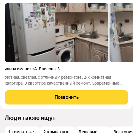
улица имени Ф.А. Блинова
,
3
Уютная, светлая, с отличным ремонтом , 2-х комнатная
квартира. В квартире качественный ремонт. Современные
пластиковые окна, новые межкомнатные двери, натяжные
потолки, заменены радиаторы отопления и стояки, трубы
Позвонить
водоподачи, лоджия остеклена и
Люди также ищут
1-комнатные
2-комнатные
Дешевые
Во втори