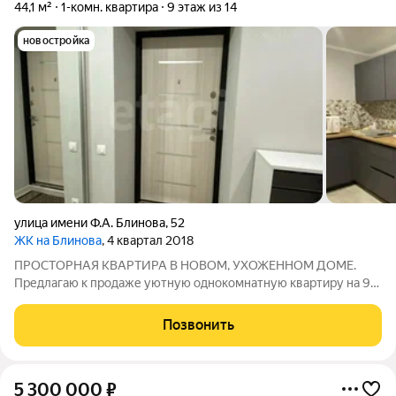
44,1 м²
1-комн. квартира
9 этаж из 14
новостройка
улица имени Ф.А. Блинова
,
52
ЖК на Блинова
, 4 квартал 2018
ПРОСТОРНАЯ КВАРТИРА В НОВОМ, УХОЖЕННОМ ДОМЕ.
Предлагаю к продаже уютную однокомнатную квартиру на 9
этаже 14- этажного кирпичного дома 2018 года постройки в
солнечном районе, рядом с Гипер Лентой. В квартире имеется
Позвонить
всё необходимое для комфортного
5 300 000
₽