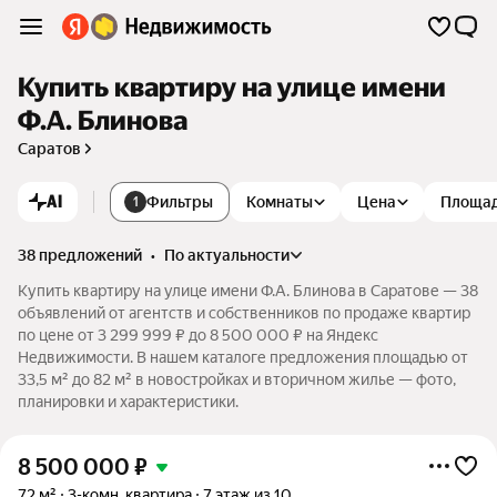
Купить квартиру на улице имени
Ф.А. Блинова
Саратов
AI
Фильтры
Комнаты
Цена
Площа
1
38 предложений
•
по актуальности
Купить квартиру на улице имени Ф.А. Блинова в Саратове — 38
объявлений от агентств и собственников по продаже квартир
по цене от 3 299 999 ₽ до 8 500 000 ₽ на Яндекс
Недвижимости. В нашем каталоге предложения площадью от
33,5 м² до 82 м² в новостройках и вторичном жилье — фото,
планировки и характеристики.
8 500 000
₽
72 м²
3-комн. квартира
7 этаж из 10