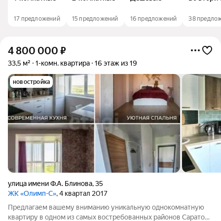
17 предложений
15 предложений
16 предложений
38 предло
4 800 000
₽
33,5 м²
1-комн. квартира
16 этаж из 19
новостройка
улица имени Ф.А. Блинова
,
35
ЖК «Олимп-С»
, 4 квартал 2017
Предлагаем вашему вниманию уникальную однокомнатную
квартиру в одном из самых востребованных районов Саратова