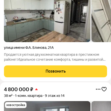
улица имени Ф.А. Блинова
,
21А
Продается уютная двухкомнатная квартира в престижном
районе! Идеальное сочетание комфорта, тишины и развитой
инфраструктуры. Расположена в тихом, спокойном доме с
дружелюбными соседями, что создает уютную атмосферу для
Позвонить
комфортного проживания. Плюсы
4 800 000
₽
38 м²
1-комн. квартира
9 этаж из 14
новостройка