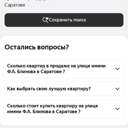
Саратове
Сохранить поиск
Остались вопросы?
Сколько квартир в продаже на улице имени
Ф.А. Блинова в Саратове ?
На Яндекс Недвижимости в продаже на улице 
имени Ф.А. Блинова в Саратове 38 квартир, из них 
Как выбрать свою лучшую квартиру?
2 объявления от собственников, 36 объявлений от 
Чтобы купить квартиру на улице имени Ф.А. 
агентств
Блинова, воспользуйтесь тепловой картой для 
Сколько стоит купить квартиру на улице
имени Ф.А. Блинова в Саратове ?
оценки инфраструктуры и транспортной 
доступности в выбранном районе на улице имени 
Цена за 
87 748 — 147 399 ₽
Ф.А. Блинова в Саратове