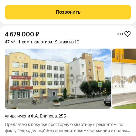
Солнечном! Расположенная на 16-м этаже, эта квартира
подарит вам потрясающий вид на парк и не только. Квартира
Позвонить
отличается качественным
4 679 000
₽
47 м²
1-комн. квартира
9 этаж из 10
улица имени Ф.А. Блинова
,
25Б
Предлагаю к покупке просторную квартиру с ремонтом, по
факту "евродвушка",Без дополнительнмх вложений и полным