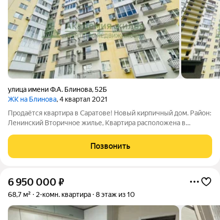
улица имени Ф.А. Блинова
,
52Б
ЖК на Блинова
, 4 квартал 2021
Продаётся квартира в Саратове! Новый кирпичный дом. Район:
Ленинский Вторичное жилье, Квартира расположена в
спокойной части города, с развитой инфраструктурой : рядом
Гипермаркет Лента, школы , гимназии, детские сады,остановки
Позвонить
общественного
6 950 000
₽
68,7 м²
2-комн. квартира
8 этаж из 10