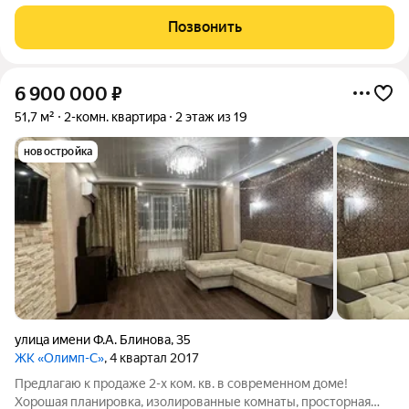
наполнением, подойди для личного проживания или для сдачи
в аренду. Эксклюзивная планировка "люксовка" -
Позвонить
расположение комнаты и кухни на
6 900 000
₽
51,7 м²
2-комн. квартира
2 этаж из 19
новостройка
улица имени Ф.А. Блинова
,
35
ЖК «Олимп-С»
, 4 квартал 2017
Предлагаю к продаже 2-х ком. кв. в современном доме!
Хорошая планировка, изолированные комнаты, просторная