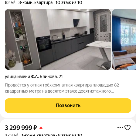
82 м²
3-комн. квартира
10 этаж из 10
улица имени Ф.А. Блинова
,
21
Продаётся уютная трёхкомнатная квартира площадью 82
квадратных метра на десятом этаже десятиэтажного
панельного дома, построенного в 2007 году. Дом расположен
на улице Блинова в городе Саратове, адрес объекта: Блинова
Позвонить
улица, 21. Квадратура указана
3 299 999
₽
37,3 м²
1-комн. квартира
8 этаж из 10