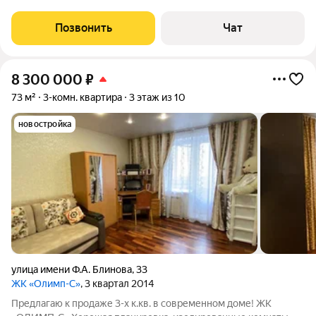
кухня, лоджия утеплена и оборудована под кабинет,
совмещена со спальней. Лучевая разводка системы отопления
Позвонить
Чат
( без стояков). Вместительный
8 300 000
₽
73 м²
3-комн. квартира
3 этаж из 10
новостройка
улица имени Ф.А. Блинова
,
33
ЖК «Олимп-С»
, 3 квартал 2014
Предлагаю к продаже 3-х к.кв. в современном доме! ЖК