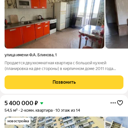
улица имени Ф.А. Блинова
,
1
Продается двухкомнатная квартира с большой кухней
(планировка на две стороны) в кирпичном доме 2011 года
постройки! В квартире общей площадью 65,7 м две
изолированные комнаты, просторная прихожая, а также один
Позвонить
балкон и две лоджии! Чистый подъезд,
5 400 000
₽
54,5 м²
2-комн. квартира
10 этаж из 14
новостройка