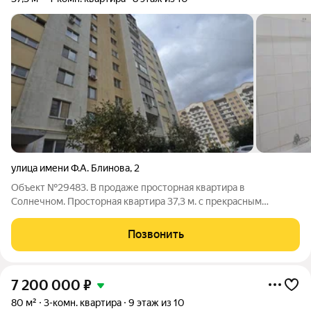
улица имени Ф.А. Блинова
,
2
Объект №29483. В продаже просторная квартира в
Солнечном. Просторная квартира 37,3 м. с прекрасным
видом.Квартира прекрасно подходит как для проживания так и
для сдачи в аренду. Рядом все необходимое: магазины,
Позвонить
остановка, колледж, лицей, гипермаркет
7 200 000
₽
80 м²
3-комн. квартира
9 этаж из 10