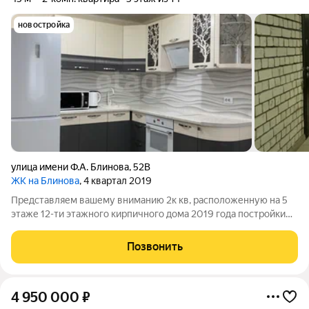
новостройка
улица имени Ф.А. Блинова
,
52В
ЖК на Блинова
, 4 квартал 2019
Представляем вашему вниманию 2к кв, расположенную на 5
этаже 12-ти этажного кирпичного дома 2019 года постройки
КВАРТИРА общей площадью 45 кв м, качественная отделка,
которая позволяет заехать и жить. При продаже остается вся
Позвонить
мебель и техника +
4 950 000
₽