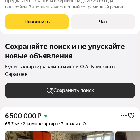
Предлагается квартира в кирпичном доме 2019 года
постройки. Выполнен качественный современный ремонт
(делали для себя), окна выходят не во двор- отличный вид!
Балкон застеклён, алюминиевыми конструкциями. В квартире
Позвонить
Чат
имеется отдельная гардеробная
Сохраняйте поиск и не упускайте
новые объявления
Купить квартиру, улица имени Ф.А. Блинова в
Саратове
Сохранить поиск
6 500 000
₽
65,7 м²
2-комн. квартира
7 этаж из 10