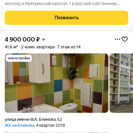
ипотеку и Материнский капитал. 1 взрослый собственник.
Подходит под сдачу в аренду. Продаётся уютная 1-комнатная
квартира c балконом по aдpecу: г. Capатов, ул. Блинова, д.52Б,
Позвонить
нa 14 этаже
4 900 000
₽
41,6 м²
2-комн. квартира
7 этаж из 14
новостройка
улица имени Ф.А. Блинова
,
52
ЖК на Блинова
, 4 квартал 2018