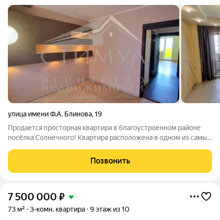
улица имени Ф.А. Блинова
,
19
Продается просторная квартира в благоустроенном районе
посёлка Солнечного! Квартира расположена в одном из самых
востребованных и развитых районов рядом с домом находятся
детский сад, МБЛ (Медико-биологический лицей) и школа
Позвонить
№55. В шаговой
7 500 000
₽
73 м²
3-комн. квартира
9 этаж из 10