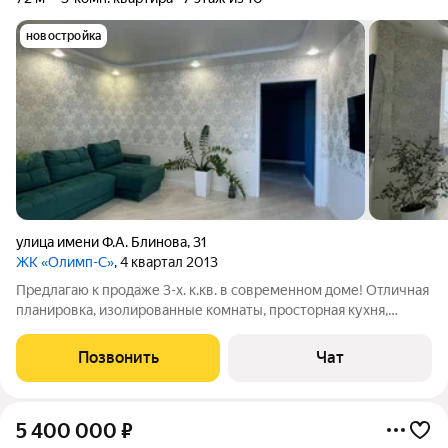
новостройка
улица имени Ф.А. Блинова
,
31
ЖК «Олимп-С»
, 4 квартал 2013
Предлагаю к продаже 3-х. к.кв. в современном доме! Отличная
планировка, изолированные комнаты, просторная кухня,
утепленная и застекленная лоджия, окна выходят на две
стороны. Сделан качественный ремонт, пол ламинат. В
Позвонить
Чат
квартире остается вся
5 400 000
₽