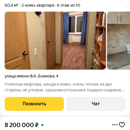
60,4 м²
2-комн. квартира
6 этаж из 10
улица имени Ф.А. Блинова
,
4
Отличная квартира, заходи и живи , очень теплая ,на две
стороны, не угловая , крышная котельная в подарок кладовая.
на этаже. Без обременений, быстрый выход на сделку!
Позвонить
Чат
8 200 000
₽