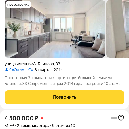
новостройка
улица имени Ф.А. Блинова
,
33
ЖК «Олимп-С»
, 3 квартал 2014
Просторная 3-комнатная квартира для большой семьи ул.
Блинова, 33 Современный дом 2014 года постройки 10 этаж из
10 Есть технический этаж Удачная планировка Две лоджии
Если вы давно искали квартиру, где каждому члену семьи
Позвонить
будет комфортно,
4 500 000
₽
51 м²
2-комн. квартира
9 этаж из 10