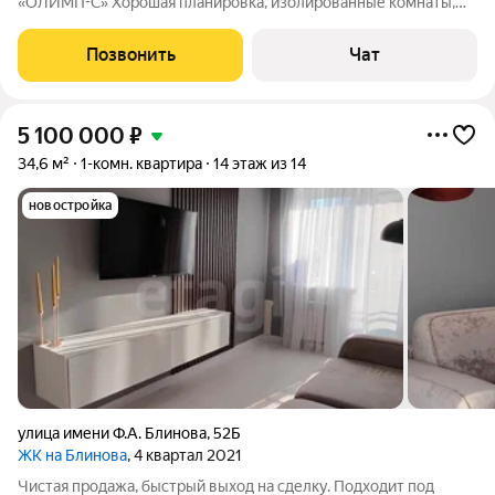
«ОЛИМП-С» Хорошая планировка, изолированные комнаты,
просторная кухня, 3 лоджии застекленные( 2 утеплены), окна
выходят на две стороны с видом на детскую площадку.
Позвонить
Чат
Выполнен качественный ремонт, на
5 100 000
₽
34,6 м²
1-комн. квартира
14 этаж из 14
новостройка
улица имени Ф.А. Блинова
,
52Б
ЖК на Блинова
, 4 квартал 2021
Чистая продажа, быстрый выход на сделку. Подходит под