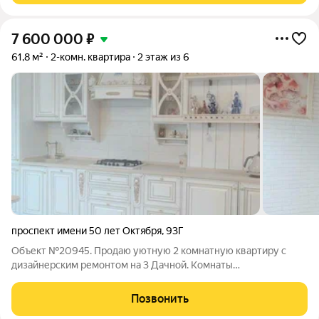
7 600 000
₽
61,8 м²
2-комн. квартира
2 этаж из 6
проспект имени 50 лет Октября
,
93Г
Объект №20945. Продаю уютную 2 комнатную квартиру с
дизайнерским ремонтом на 3 Дачной. Комнаты
изолированные, между ними расположена кухня и в связи с
этим прекрасная шумоизоляция между комнатами. При
Позвонить
проведении ремонта в квартире была произведена