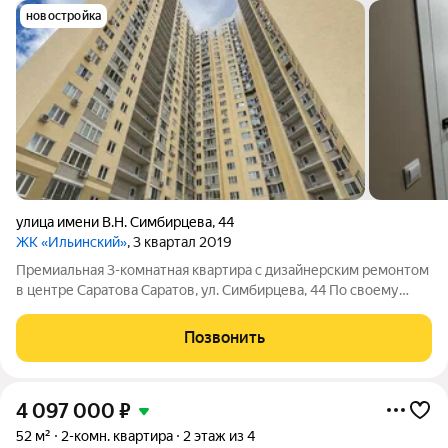
новостройка
улица имени В.Н. Симбирцева
,
44
ЖК «Ильинский»
, 3 квартал 2019
Премиальная 3-комнатная квартира с дизайнерским ремонтом
в центре Саратова Саратов, ул. Симбирцева, 44 По своему
функционалу это полноценная 4-комнатная квартира: 90кв.м с
учетом лоджии просторная кухня-гостиная и три
Позвонить
изолированные комнаты.
4 097 000
₽
52 м²
2-комн. квартира
2 этаж из 4