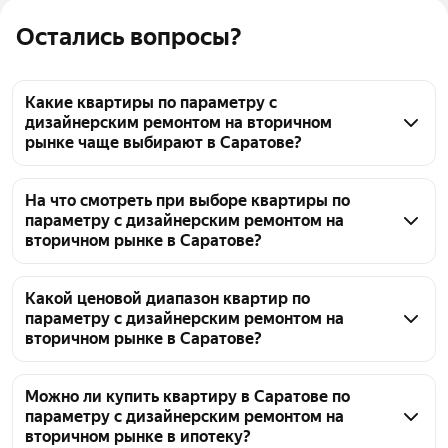
Остались вопросы?
Какие квартиры по параметру с
дизайнерским ремонтом на вторичном
рынке чаще выбирают в Саратове?
В Саратове на вторичном рынке представлено 150 
объявлений с дизайнерским ремонтом. Цены на 
На что смотреть при выборе квартиры по
параметру с дизайнерским ремонтом на
такие квартиры варьируются в диапазоне от 2 млн 
вторичном рынке в Саратове?
₽–до 37 млн ₽. На странице можно воспользоваться 
фильтрами, чтобы уточнить параметры поиска, 
Обратите внимание на документы, 
например, по площади, этажу или расположению.
подтверждающие легальность перепланировки, и 
Какой ценовой диапазон квартир по
параметру с дизайнерским ремонтом на
на соответствие реального состояния квартиры 
вторичном рынке в Саратове?
заявленному параметру. Проверьте возраст дома, 
состояние инженерных систем и ликвидность 
Ценовой диапазон квартир с дизайнерским 
района в Саратове. Цены на такие объекты 
ремонтом на вторичном рынке в Саратове 
Можно ли купить квартиру в Саратове по
параметру с дизайнерским ремонтом на
варьируются: от 2 млн ₽ — до 37 млн ₽, а 150 
включает от 2 млн ₽ до 37 млн ₽. Актуальные 
вторичном рынке в ипотеку?
объявлений позволит выбрать подходящий 
предложения с этим параметром представлены в 