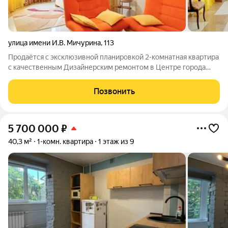
улица имени И.В. Мичурина
,
113
Продаётся с эксклюзивной планировкой 2-комнатная квартира
с качественным Дизайнерским ремонтом в Центре города
Саратова. Район проживания Дом находится в центре
культурной жизни, его окружают знаковые городские
Позвонить
достопримечательности: Элитный жилой
5 700 000
₽
40,3 м²
1-комн. квартира
1 этаж из 9