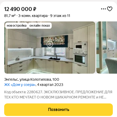
12 490 000
₽
81,7 м²
3-комн. квартира
9 этаж из 11
новостройка
онлайн показ
Энгельс
,
улица Колотилова
,
100
ЖК «Дом у озера»
, 4 квартал 2023
Код объекта: 2280627. ЭКСКЛЮЗИВНОЕ. ПРЕДЛОЖЕНИЕ ДЛЯ
ТЕХ КТО МЕЧТАЕТ О НОВОМ ШИКАРНОМ РЕМОНТЕ и НЕ
ХОЧЕТ ТРАТИТЬ НА ЭТО ВРЕМЯ! Предлагаем Вашему
вниманию шикарную 3-х комнатную квартиру площадью 81,7 м
Позвонить
в новом кирпичном доме ЖК "Дом у озера" 2023 года