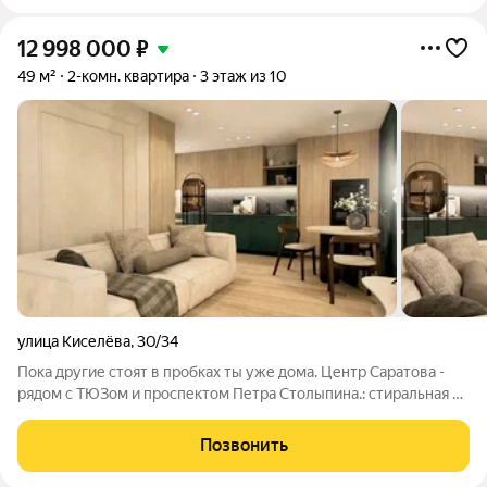
12 998 000
₽
49 м²
2-комн. квартира
3 этаж из 10
улица Киселёва
,
30/34
Пока другие стоят в пробках ты уже дома. Центр Саратова -
рядом с ТЮЗом и проспектом Петра Столыпина.: стиральная и
сушильная машины, умный дом и премиум отделка. Квартира
под ключ будет полностью укомплектована в конце июня. На
Позвонить
данном этапе