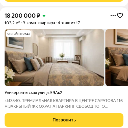
18 200 000
₽
103,2 м²
3-комн. квартира
4 этаж из 17
онлайн показ
Университетская улица
,
59Ак2
id:13540. ПРЕМИАЛЬНАЯ КВАРТИРА В ЦЕНТРЕ САРАТОВА 116
м ЗАКРЫТЫЙ ЖК ОХРАНА ПАРКИНГ СВОБОДНОГО
ДОСТУПА НА ЗАКРЫТОЙ ТЕРРИТОРИИ Статусная квартира
для тех, кто ценит комфорт, безопасность и престижное
Позвонить
окружение. Закрытый жилой комплекс с охраной,