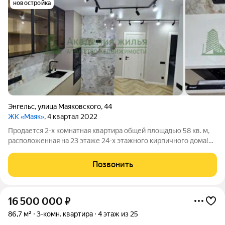
новостройка
Энгельс
,
улица Маяковского
,
44
ЖК «Маяк»
, 4 квартал 2022
Продается 2-х комнатная квартира общей площадью 58 кв. м,
расположенная на 23 этаже 24-х этажного кирпичного дома!
Квартира уже готова к проживанию здесь выполнен
дизайнерский ремонт! Квартира обставлена всей
Позвонить
необходимой техникой и мебелью! Двор
16 500 000
₽
86,7 м²
3-комн. квартира
4 этаж из 25