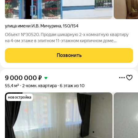
улица имени И.В. Мичурина
,
150/154
Объект №30520. Продам шикарную 2-х комнатную квартиру
на 4-ом этаже в элитном 11-этажном кирпичном доме
постройки 2002г.. Дом построен по индивидуальному проекту
Лоджия остекленная, санузел просторный совмещенный. В
Позвонить
квартире сделан качественный
9 000 000
₽
55,4 м²
2-комн. квартира
6 этаж из 10
новостройка