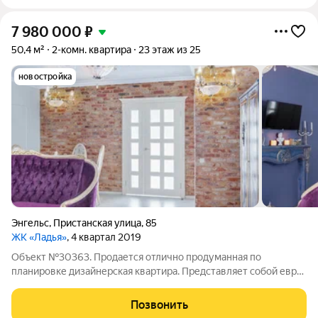
7 980 000
₽
50,4 м²
2-комн. квартира
23 этаж из 25
новостройка
Энгельс
,
Пристанская улица
,
85
ЖК «Ладья»
, 4 квартал 2019
Объект №30363. Продается отлично продуманная по
планировке дизайнерская квартира. Представляет собой евро-
трехкомнатную квартиру. Включает две изолированные
спальни + столовая-гостиная. Квартира находится на 23 этаже
Позвонить
в 25 этажном доме на первой