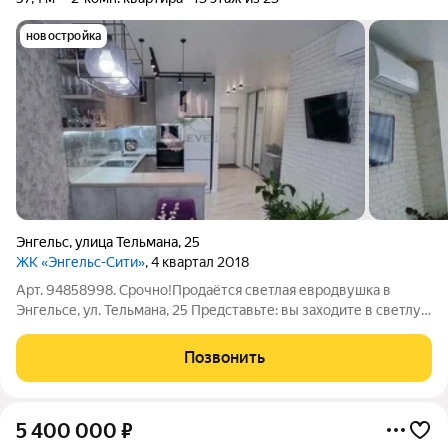
новостройка
Энгельс
,
улица Тельмана
,
25
ЖК «Энгельс-Сити»
, 4 квартал 2018
Арт. 94858998. Срочно!Продаётся светлая евродвушка в
Энгельсе, ул. Тельмана, 25 Представьте: вы заходите в светлую
квартиру с дизайнерским ремонтом, где каждая деталь
продумана для вашего комфорта. Это не фантазия, а реальная
Позвонить
евродвушка в Энгельсе на
5 400 000
₽