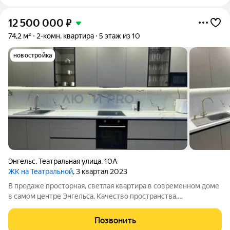
12 500 000
₽
74,2 м²
2-комн. квартира
5 этаж из 10
новостройка
Энгельс
,
Театральная улица
,
10А
ЖК на Театральной
, 3 квартал 2023
В продаже просторная, светлая квартира в современном доме
в самом центре Энгельса. Качество пространства,
продуманность планировки и приятная атмосфера для жизни.
Большая кухня площадью 18,5 квадратных метров,
Позвонить
полноценное пространство, где приятно