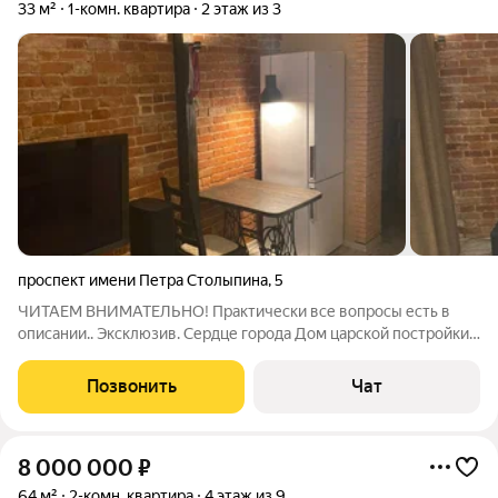
33 м²
1-комн. квартира
2 этаж из 3
проспект имени Петра Столыпина
,
5
ЧИТАЕМ ВНИМАТЕЛЬНО! Практически все вопросы есть в
описании.. Эксклюзив. Сердце города Дом царской постройки с
толстыми кирпичными стенами, адрес занесён в памятники
архитектуры, - дом точно не снесут. Квартира-студия для
Позвонить
Чат
активных и
8 000 000
₽
64 м²
2-комн. квартира
4 этаж из 9