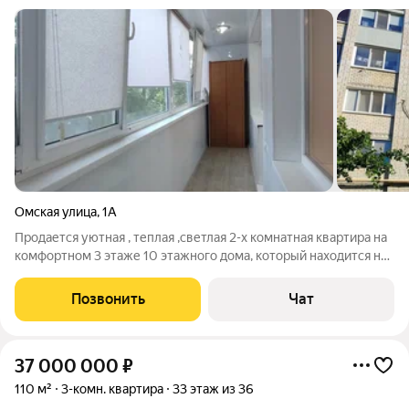
Омская улица
,
1А
Продается уютная , теплая ,светлая 2-х комнатная квартира на
комфортном 3 этаже 10 этажного дома, который находится на
3 жил участке. В квартире сделан хороший ремонт , частично
остаётся мебель и техника. Рассмотрим любой вид расчёта.
Позвонить
Чат
Приглашаем Вас
37 000 000
₽
110 м²
3-комн. квартира
33 этаж из 36