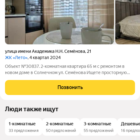
улица имени Академика Н.Н. Семёнова
,
21
ЖК «Лето»
, 4 квартал 2024
Объект №30837. 2-комнатная квартира 65 м с ремонтом в
новом доме в Солнечном ул. Семёнова Ищете просторную
квартиру для семьи, где можно сразу заехать и жить без
дополнительных вложений? Предлагаю светлую 2-комнатную
Позвонить
квартиру в одном из самых
Люди также ищут
1-комнатные
2-комнатные
3-комнатные
Дешевы
33 предложения
50 предложений
55 предложений
16 предл