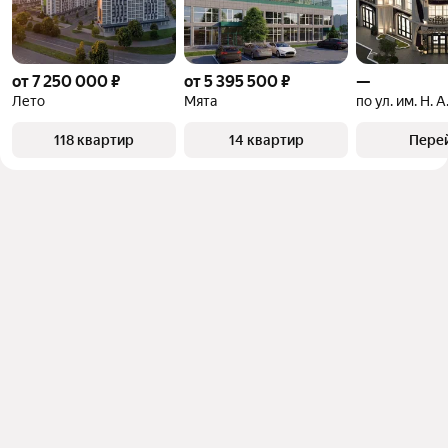
от 7 250 000 ₽
от 5 395 500 ₽
—
Лето
Мята
118 квартир
14 квартир
Пере