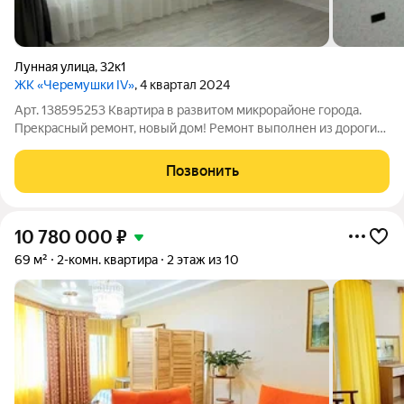
Лунная улица
,
32к1
ЖК «Черемушки IV»
, 4 квартал 2024
Арт. 138595253 Квартира в развитом микрорайоне города.
Прекрасный ремонт, новый дом! Ремонт выполнен из дорогих
и качественных материалов. Развитая инфраструктура:
близость Тау-галереии, прекасная транспортная доступность
Позвонить
во все районы города.
10 780 000
₽
69 м²
2-комн. квартира
2 этаж из 10