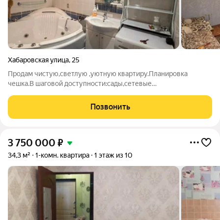
Хабаровская улица
,
25
Продам чистую,светлую ,уютную квартиру.Планировка
чешка.В шаговой доступности:сады,сетевые
магазины,остановка общественного транспорта,Помогу
одобрить ипотеку!Звоните,завтра может быть уже продано!!!
Позвонить
3 750 000
₽
34,3 м²
1-комн. квартира
1 этаж из 10