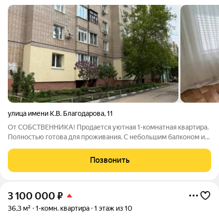
улица имени К.В. Благодарова
,
11
От СОБСТВЕННИКА! Продается уютная 1-комнатная квартира.
Полностью готова для проживания. C небольшим балконом и
кладовой, в которой можно организовать вместительную
гардеробную. В квартире заменены все коммуникации: новые
Позвонить
батареи, трубы, краны,
3 100 000
₽
36,3 м²
1-комн. квартира
1 этаж из 10