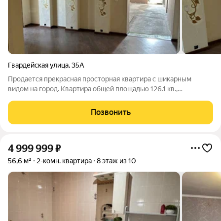
Гвардейская улица
,
35А
Продается прекрасная просторная квартира с шикарным
видом на город. Квартира общей площадью 126.1 кв.,
просторная кухня гостиная,большая ванная, много лоджий и
отличный вид на 3 стороны. Квартира очень теплая. Частично
Позвонить
сделан ремонт,требуется не
4 999 999
₽
56,6 м²
2-комн. квартира
8 этаж из 10