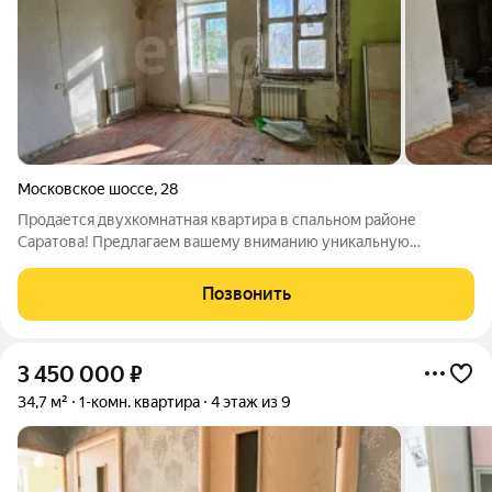
Московское шоссе
,
28
Продается двухкомнатная квартира в спальном районе
Саратова! Предлагаем вашему вниманию уникальную
возможность приобрести двухкомнатную квартиру в доме с
высокими потолками, которая станет отличным вариантом для
Позвонить
флиппинга или создания уютного
3 450 000
₽
34,7 м²
1-комн. квартира
4 этаж из 9