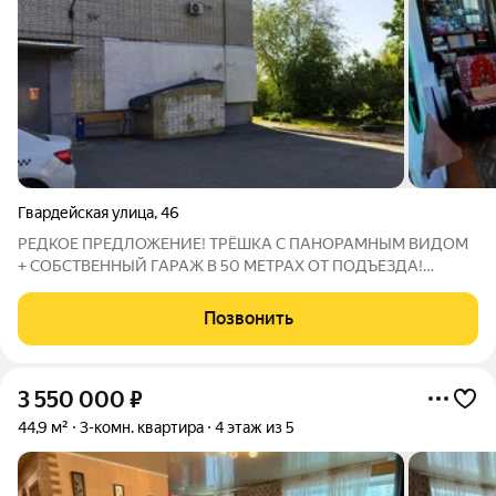
Гвардейская улица
,
46
РЕДКОЕ ПРЕДЛОЖЕНИЕ! ТРЁШКА С ПАНОРАМНЫМ ВИДОМ
+ СОБСТВЕННЫЙ ГАРАЖ В 50 МЕТРАХ ОТ ПОДЪЕЗДА!
Солнце не выжигает, а мягко освещает уют круглый год! Окна
выходят на северную сторону. В самые жаркие дни на лоджиях
Позвонить
нет изнуряющего зноя только мягкий
3 550 000
₽
44,9 м²
3-комн. квартира
4 этаж из 5