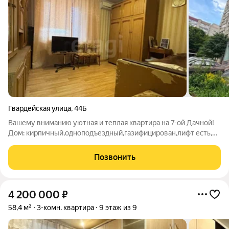
Гвардейская улица
,
44Б
Вашему вниманию уютная и теплая квартира на 7-ой Дачной!
Дом: кирпичный,одноподъездный,газифицирован,лифт есть,
подъезд очень чистый, после ремонта. На каждом этаже
имеется общий балкон - можно наслаждаться видом или
Позвонить
можно поставить велосипед).
4 200 000
₽
58,4 м²
3-комн. квартира
9 этаж из 9