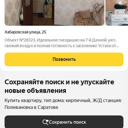
Хабаровская улица
,
25
Объект №28323. Идеальное гнездышко на 7-й Дачной: уют,
свежий воздух и полная готовность к заселению! Устали от
суеты и мечтаете о месте, где можно вдохнуть полной
грудью? Эта уютная однушка на высоком первом этаже
Позвонить
кирпичного дома 2010 года постройки
Сохраняйте поиск и не упускайте
новые объявления
Купить квартиру, тип дома: кирпичный, Ж/Д станция:
Поливановка в Саратове
Сохранить поиск