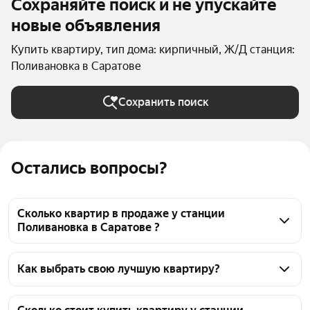
Сохраняйте поиск и не упускайте
новые объявления
Купить квартиру, тип дома: кирпичный, Ж/Д станция:
Поливановка в Саратове
Сохранить поиск
Остались вопросы?
Сколько квартир в продаже у станции
Поливановка в Саратове ?
На Яндекс Недвижимости в продаже у станции 
Поливановка в Саратове 29 квартир, из них 2 
Как выбрать свою лучшую квартиру?
объявления от собственников, 27 объявлений от 
Чтобы купить квартиру в кирпичном доме у 
агентств