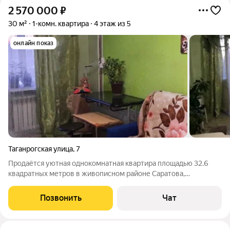
2 570 000
₽
30 м²
1-комн. квартира
4 этаж из 5
онлайн показ
Таганрогская улица
,
7
Продаётся уютная однокомнатная квартира площадью 32.6
квадратных метров в живописном районе Саратова,
расположенная по адресу: Старая Елшанка м-н, Таганрогская
улица, 7. Это отличное предложение для тех, кто ценит
Позвонить
Чат
комфорт и спокойствие за городской