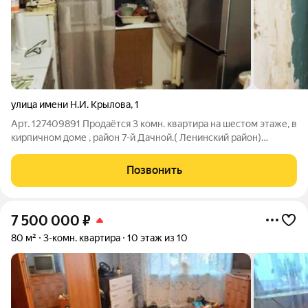
улица имени Н.И. Крылова
,
1
Арт. 127409891 Продаётся 3 комн. квартира на шестом этаже, в
кирпичном доме , район 7-й Дачной.( Ленинский район)
Планировка на две стороны все комнаты изолированы, есть
просторная лоджия. В квартире выполнен частичный ремонт,
Позвонить
окна пластиковые ,
7 500 000
₽
80 м²
3-комн. квартира
10 этаж из 10