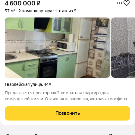
4 600 000
₽
57 м²
2-комн. квартира
1 этаж из 9
Гвардейская улица
,
44А
Предлагается просторная 2-комнатная квартира для
комфортной жизни. Отличная планировка, уютная атмосфера.
В квартире частично остается мебель, вы можете заехать и
сразу жить, не тратя время и бюджет на ремонт. Отличная
Позвонить
транспортная развязка: