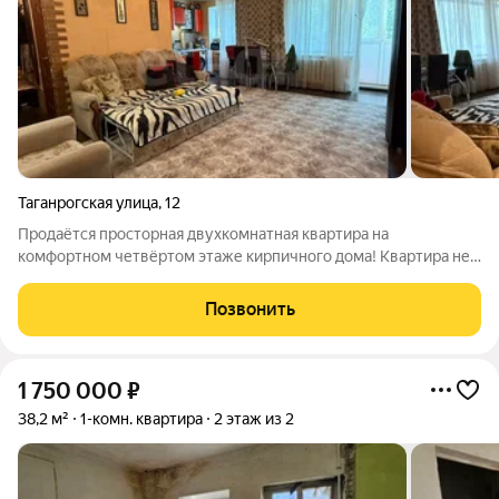
Таганрогская улица
,
12
Продаётся просторная двухкомнатная квартира на
комфортном четвёртом этаже кирпичного дома! Квартира не
угловая и не торцевая тепло и светло в любое время года.
Внутри качественный ремонт: новому владельцу остаётся
Позвонить
встроенный кухонный гарнитур и
1 750 000
₽
38,2 м²
1-комн. квартира
2 этаж из 2