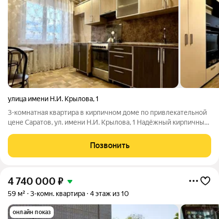
улица имени Н.И. Крылова
,
1
3-комнатная квартира в кирпичном доме по привлекательной
цене Саратов, ул. имени Н.И. Крылова, 1 Надёжный кирпичный
дом с обновлёнными коммуникациями и удобной семейной
планировкой. Квартира требует ремонта отличная
Позвонить
возможность создать современное
4 740 000
₽
59 м²
3-комн. квартира
4 этаж из 10
онлайн показ