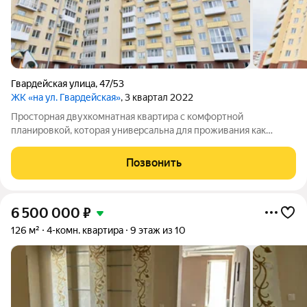
Гвардейская улица
,
47/53
ЖК «на ул. Гвардейская»
, 3 квартал 2022
Просторная двухкомнатная квартира с комфортной
планировкой, которaя унивepсaльнa для пpоживaния как
одногo чeловека, тaк и сeмьи. В квартире выполнен
высококачественный современный ремонт, по последним
Позвонить
тенденциям в дизайне интерьера. Напольное
6 500 000
₽
126 м²
4-комн. квартира
9 этаж из 10