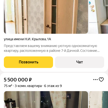
улица имени Н.И. Крылова
,
1А
Представляем вашему вниманию уютную однокомнатную
квартиру, расположенную в районе 7-й Дачной. Состояние
квартиры позволяет заехать и жить. Основные
характеристики: - Расположение: 4 этаж 9-этажного
Позвонить
Чат
кирпичного дома. Кирпичный дом обеспечивает тепло,
5 500 000
₽
75 м²
3-комн. квартира
6 этаж из 9