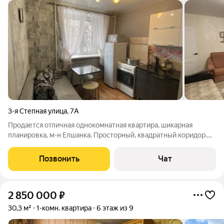
3-я Степная улица
,
7А
Продается отличная однокомнатная квартира, шикарная
планировка, м-н Елшанка. Просторный, квадратный коридор.
Очень теплая, чистая, ухоженная, косметический ремонт.
Частично с мебелью. Первый этаж- высокий. На окнах
Позвонить
Чат
решетки. Замечательные, дружные
2 850 000
₽
30,3 м²
1-комн. квартира
6 этаж из 9