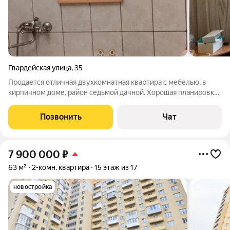
Гвардейская улица
,
35
Продается отличная двухкомнатная квартира с мебелью, в
кирпичном доме, район седьмой дачной. Хорошая планировка,
комнаты раздельные. С кухни выход на лоджию. Приятным
бонусом имеются две кладовые.
Позвонить
Чат
7 900 000
₽
63 м²
2-комн. квартира
15 этаж из 17
новостройка