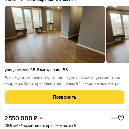
улица имени К.В. Благодарова
,
5Б
Вашему вниманию представлена уникальная двухкомнатная
квартира. Квартира общей площадью 54.2 квадратных метров,
расположенная на 8 этаже 9-ти этажного кирпичного дома. В
квартире выполнен отличный современный ремонт из
Позвонить
качественных дорогих
2 550 000
₽
28,5 м²
1-комн. квартира
9 этаж из 9