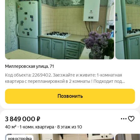
Миллеровская улица
,
71
Код объекта: 2269402. Заезжайте и живите: 1-комнатная
квартира с перепланировкой в 2 комнаты ! Подходит под
сиротский сертификат. Представьте: вы открываете дверь
своего нового дома, а внутри не тесная «однушка», а светлая,
Позвонить
уютная 2-комнатная
3 849 000
₽
40 м²
1-комн. квартира
8 этаж из 10
новостройка