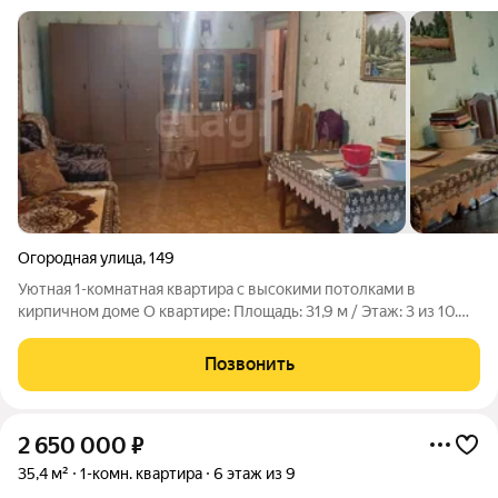
Огородная улица
,
149
Уютная 1-комнатная квартира с высокими потолками в
кирпичном доме О квартире: Площадь: 31,9 м / Этаж: 3 из 10.
Состояние: косметический ремонт. На кухне остаётся
гарнитур. Раздельный санузел. Особенности: высокие потолки
Позвонить
3 метра (создают ощущение
2 650 000
₽
35,4 м²
1-комн. квартира
6 этаж из 9