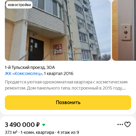
новостройка
1-й Тульский проезд
,
30А
ЖК «Комсомолец»
, 1 квартал 2016
Продается уютная однокомнатная квартира с косметическим
ремонтом. Дом панельного типа, построенный в 2015 году,
расположен на 10 этаже из 10. Просторная кухня площадью 9
м позволяет комфортно готовить и принимать гостей. Из окон
Позвонить
открывается приятный
3 490 000
₽
37,1 м²
1-комн. квартира
4 этаж из 9