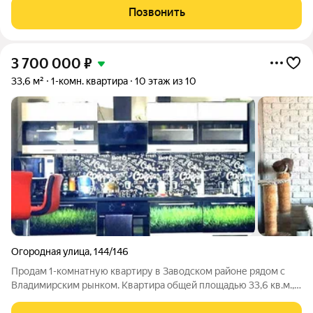
ухоженный двор, активная УК , асфальтированный двор.
Позвонить
Жители этого дома трепетно
3 700 000
₽
33,6 м²
1-комн. квартира
10 этаж из 10
Огородная улица
,
144/146
Продам 1-комнатную квартиру в Заводском районе рядом с
Владимирским рынком. Квартира общей площадью 33,6 кв.м.,
расположена на 10 этаже, кирпичного дома 2011 года