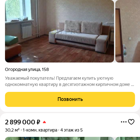
Огородная улица
,
158
Уважаемый покупатель! Предлагаем купить уютную
однокомнатную квартиру в десятиэтажном кирпичном доме с
фасадным утеплением (год постройки 2010), расположенном
в развитом Заводском районе. Квартира находится на
Позвонить
комфортном втором этаже. В ней
2 899 000
₽
30,2 м²
1-комн. квартира
4 этаж из 5