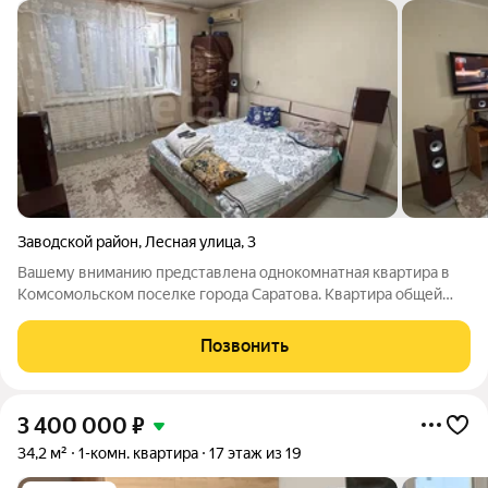
Заводской район
,
Лесная улица
,
3
Вашему вниманию представлена однокомнатная квартира в
Комсомольском поселке города Саратова. Квартира общей
площадью 35,4 квадратных метров расположена на
комфортном 6-м этаже 10-этажного кирпичного дома. В
Позвонить
квартире выполнен косметический ремонт. Дом
3 400 000
₽
34,2 м²
1-комн. квартира
17 этаж из 19