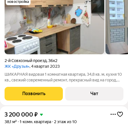
новостройка
2-й Совхозный проезд
,
36к2
ЖК «Друзья»
, 4 квартал 2023
ШИКАРНАЯ видовая 1 комнатная квартира, 34,8 кв. м, кухня 10
кв,, свежий современный ремонт, прекрасный вид на город,
развитая инфраструктура, школа 59,дет саду поликлиники,
парк им Гагарина, парк Ударник, транспорт в любой конец
Позвонить
Чат
города, спешите на
3 200 000
₽
38,1 м²
1-комн. квартира
2 этаж из 10