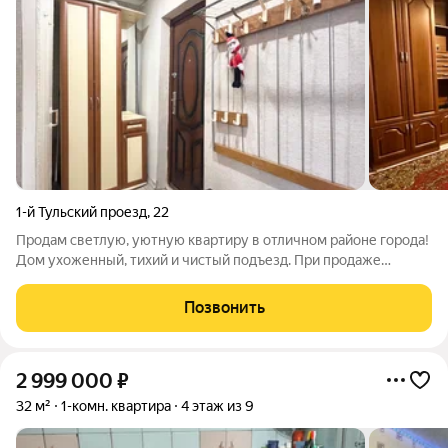
1-й Тульский проезд
,
22
Продам светлую, уютную квартиру в отличном районе города!
Дом ухоженный, тихий и чистый подъезд. При продаже
остаётся всё в квартире кроме стола и обогревателя.
Отличное местоположение , рядом есть всё необходимое:
Позвонить
школа, садики, сетевые и розничные
2 999 000
₽
32 м²
1-комн. квартира
4 этаж из 9