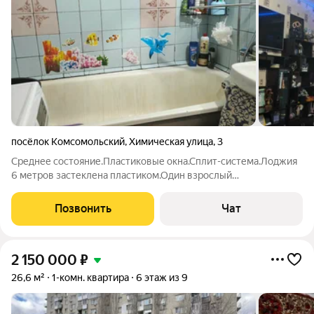
посёлок Комсомольский
,
Химическая улица
,
3
Среднее состояние.Пластиковые окна.Сплит-система.Лоджия
6 метров застеклена пластиком.Один взрослый
собственник.Без обременений.
Позвонить
Чат
2 150 000
₽
26,6 м²
1-комн. квартира
6 этаж из 9