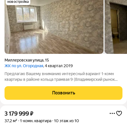
новостройка
Миллеровская улица
,
15
ЖК по ул. Огородная
, 4 квартал 2019
Предлагаю Вашему вниманию интересный вариант 1-комн
квартиры в районе кольца трамвая 9 (Владимирский рынок
Заводской район) Один взрослый собственник, чистая
продажа. Любая форма расчета, выход на сделку за 1 день.
Позвонить
Квартира приобреталась от
3 179 999
₽
37,2 м²
1-комн. квартира
10 этаж из 10