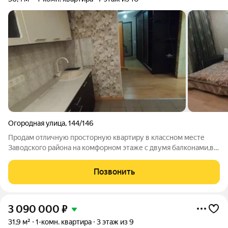
Огородная улица
,
144/146
Продам отличную просторную квартиру в классном месте
Заводского района на комфорном этаже с двумя балконами,в
доме крышная котельная,в шаговой доступности развитая
инфраструктура и транспортная развязка в любую точку
Позвонить
города! Отличное предложение для
3 090 000
₽
31,9 м²
1-комн. квартира
3 этаж из 9