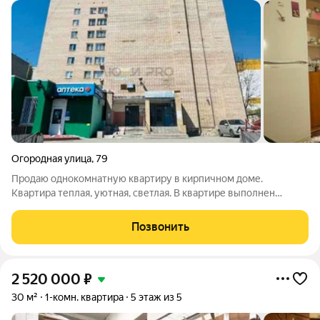
Огородная улица
,
79
Продаю однокомнатную квартиру в кирпичном доме.
Квартира теплая, уютная, светлая. В квартире выполнен
косметический ремонт, что позволяет сразу заехать и жить.
Просторные комнаты и удобная планировка обеспечивают
Позвонить
комфортное проживание. В квартире
2 520 000
₽
30 м²
1-комн. квартира
5 этаж из 5