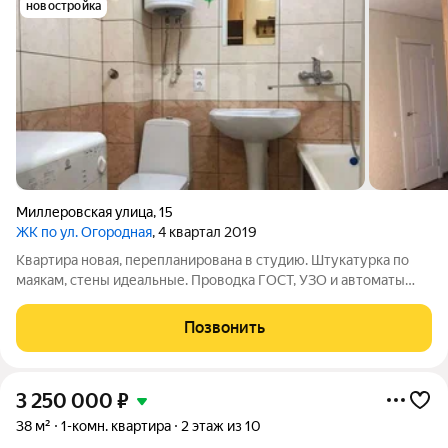
новостройка
Миллеровская улица
,
15
ЖК по ул. Огородная
, 4 квартал 2019
Квартира новая, перепланирована в студию. Штукатурка по
маякам, стены идеальные. Проводка ГОСТ, УЗО и автоматы
менялись на качественные. Так же проложены 2 ТВ и 2
интернет точки. На лоджию выведена розетка и освещение.
Позвонить
Отдельная ветка для
3 250 000
₽
38 м²
1-комн. квартира
2 этаж из 10