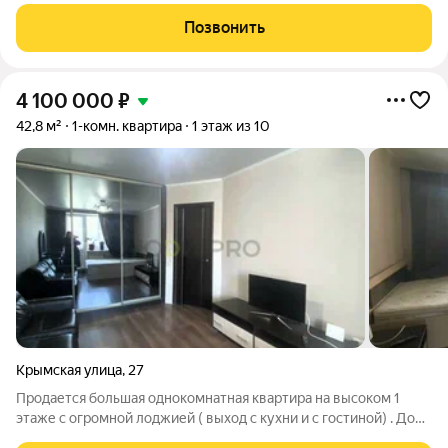
просторная уютная комната с выходом на лоджию. Лоджия 6
метров с видом на Волгу. Санузел совмещен, отделан
Позвонить
кафелем. Имеется гардеробная с
4 100 000
₽
42,8 м²
1-комн. квартира
1 этаж из 10
Крымская улица
,
27
Продается большая однокомнатная квартира на высоком 1
этаже с огромной лоджией ( выход с кухни и с гостиной) . Дом
2010 года постройки,крепкие толстые стены из кирпича ,