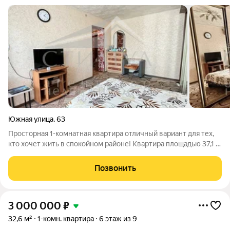
Южная улица
,
63
Просторная 1-комнатная квартира отличный вариант для тех,
кто хочет жить в спокойном районе! Квартира площадью 37,1 м
находится на среднем 4 этаже кирпичного дома. После
ремонта подъезд чистый и ухоженный. В квартире частично
Позвонить
остаётся мебель так
3 000 000
₽
32,6 м²
1-комн. квартира
6 этаж из 9