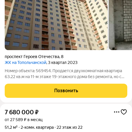
проспект Героев Отечества
,
8
ЖК на Топольчанской
, 3 квартал 2023
Номер объекта: 569454. Продается двухкомнатная квартира
63.22 кв.м на 11-м этаже 19-этажного дома без ремонта, но с
готовой чистовой отделкой идеальный холст для вашего
дизайна. Это предложение для тех, кто ценит комфорт и
Позвонить
удобство, а также ищет
7 680 000
₽
от 27 589 ₽ в месяц
51,2 м²
2-комн. квартира
22 этаж из 22