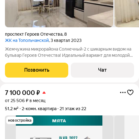
проспект Героев Отечества
,
8
ЖК на Топольчанской
, 3 квартал 2023
Жемчужина микрорайона Солнечный-2 с шикарным видом на
бульвар Героев Отечества! Идеальный вариант для молодой
пары или семьи с ребёнком. Позвольте себе жить в элитной
квартире! Преимущества квартиры: - современный кирпичный
Позвонить
Чат
дом с системой
7 100 000
₽
от 25 506 ₽ в месяц
51,2 м²
2-комн. квартира
21 этаж из 22
новостройка