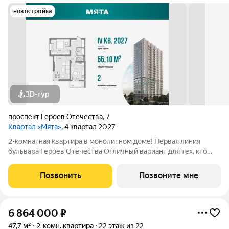
новостройка
3D-тур
проспект Героев Отечества
,
7
Квартал «Мята»
, 4 квартал 2027
2-комнатная квартира в монолитном доме! Первая линия
бульвара Героев Отечества Отличный вариант для тех, кто
ценит пространство и любит его организовывать. Квартира с
просторной гостиной 16,5 м2 идеально зонируется на рабочую
Позвонить
Позвоните мне
и зону для отдыха, а
6 864 000
₽
47,7 м²
2-комн. квартира
22 этаж из 22