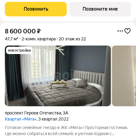
ценит пространство и любит его организовывать. Квартира с
просторной гостиной 16,5 м2 идеально зонируется на рабочую
Позвонить
Позвоните мне
и зону для отдыха, а
8 600 000
₽
47,7 м²
2-комн. квартира
20 этаж из 22
новостройка
проспект Героев Отечества
,
3А
Квартал «Мята»
, 3 квартал 2022
Готовое семейное гнездо в ЖК «Мята»! Просторная гостиная,
где можно собраться всей семьей, и уютная лоджия с