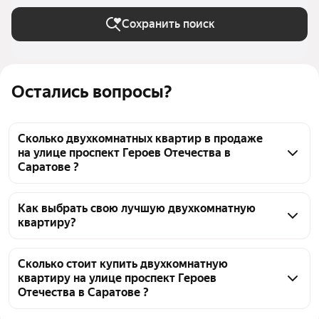
Сохранить поиск
Остались вопросы?
Сколько двухкомнатных квартир в продаже
на улице проспект Героев Отечества в
Саратове ?
На Яндекс Недвижимости в продаже на улице 
проспект Героев Отечества в Саратове 42 
Как выбрать свою лучшую двухкомнатную
квартиру?
двухкомнатных квартиры, из них 32 объявления от 
агентств, 10 объявлений от застройщиков
Чтобы купить 2-комнатную квартиру на улице 
проспект Героев Отечества, воспользуйтесь 
Сколько стоит купить двухкомнатную
квартиру на улице проспект Героев
тепловой картой для оценки инфраструктуры и 
Отечества в Саратове ?
транспортной доступности в выбранном районе на 
улице проспект Героев Отечества в Саратове
Цена за 
100 186 — 180 293 ₽