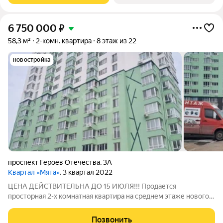
6 750 000
₽
58,3 м²
2-комн. квартира
8 этаж из 22
новостройка
проспект Героев Отечества
,
3А
Квартал «Мята»
, 3 квартал 2022
ЦЕНА ДЕЙСТВИТЕЛЬНА ДО 15 ИЮЛЯ!!! Продается
просторная 2-х комнатная квартира на среднем этаже нового
ЖК Мята в мкр Солнечный-2. Дом оборудован лучевой
системой отопления и индивидуальными тепловыми
Позвонить