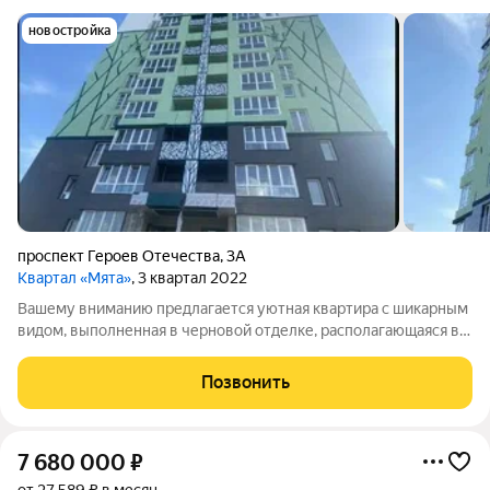
новостройка
проспект Героев Отечества
,
3А
Квартал «Мята»
, 3 квартал 2022
Вашему вниманию предлагается уютная квартира с шикарным
видом, выполненная в черновой отделке, располагающаяся в
доме премиум класса. В доме предусмотрены колясочная и
велосипедная на первом этаже, два грузовых лифта,
Позвонить
консьерж, следящий за порядком.
7 680 000
₽