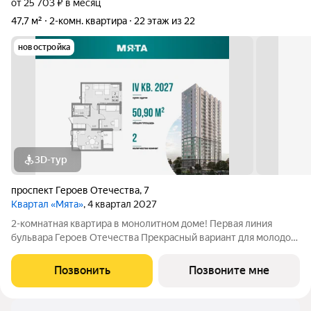
от 25 703 ₽ в месяц
47,7 м²
2-комн. квартира
22 этаж из 22
новостройка
3D-тур
проспект Героев Отечества
,
7
Квартал «Мята»
, 4 квартал 2027
2-комнатная квартира в монолитном доме! Первая линия
бульвара Героев Отечества Прекрасный вариант для молодой
пары: конфигурацию квартиры можно видоизменять под свои
потребности. Для тех, кто любит собираться компанией или
Позвонить
Позвоните мне
семьей, просторную жилую