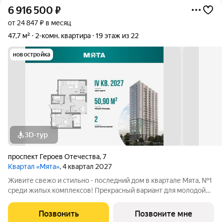
6 916 500
₽
от 24 847 ₽ в месяц
47,7 м²
2-комн. квартира
19 этаж из 22
новостройка
3D-тур
проспект Героев Отечества
,
7
Квартал «Мята»
, 4 квартал 2027
Живите свежо и стильно - последний дом в квартале Мята, №1
среди жилых комплексов! Прекрасный вариант для молодой
пары: конфигурацию квартиры можно видоизменять под свои
потребности. Для тех, кто любит собираться компанией или
Позвонить
Позвоните мне
семьей, просторную