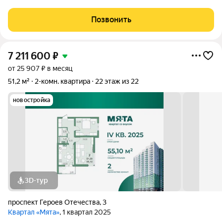
панорамным остеклением здесь особенно приятно пить кофе
по утрам. В квартире сделан качественный современный
Позвонить
ремонт, который не требует
7 211 600
₽
от 25 907 ₽ в месяц
51,2 м²
2-комн. квартира
22 этаж из 22
новостройка
3D-тур
проспект Героев Отечества
,
3
Квартал «Мята»
, 1 квартал 2025