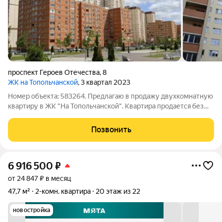
проспект Героев Отечества
,
8
ЖК на Топольчанской
, 3 квартал 2023
Номер объекта: 583264. Предлагаю в продажу двухкомнатную
квартиру в ЖК "На Топольчанской". Квартира продается без
отделки, с установкой металлической двери, пластиковых
окон, радиаторов отопления, приборов учета. В шаговой
Позвонить
доступности от жилого
6 916 500
₽
от 24 847 ₽ в месяц
47,7 м²
2-комн. квартира
20 этаж из 22
новостройка