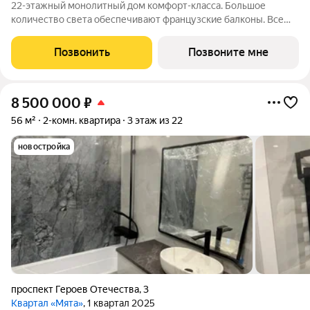
22-этажный монолитный дом комфорт-класса. Большое
количество света обеспечивают французские балконы. Все
лоджии остеклены. Свободные планировки позволяют
зонировать пространство по собственному желанию. Впервые
Позвонить
Позвоните мне
в квартал Мята - 3-комнатные и
8 500 000
₽
56 м²
2-комн. квартира
3 этаж из 22
новостройка
проспект Героев Отечества
,
3
Квартал «Мята»
, 1 квартал 2025