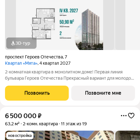
3D-тур
проспект Героев Отечества
,
7
Квартал «Мята»
, 4 квартал 2027
2-комнатная квартира в монолитном доме! Первая линия
бульвара Героев Отечества Прекрасный вариант для молодой
пары: конфигурацию квартиры можно видоизменять под свои
потребности. Для тех, кто любит собираться компанией или
Позвонить
Позвоните мне
семьей, просторную жилую
6 500 000
₽
63,2 м²
2-комн. квартира
11 этаж из 19
новостройка