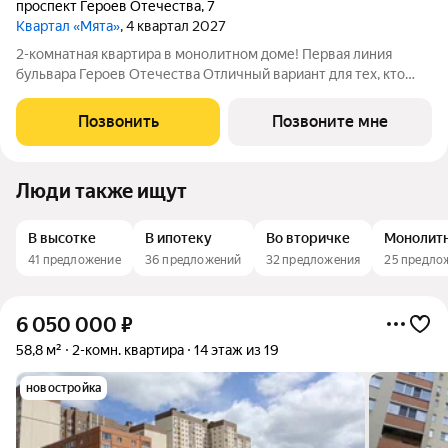
проспект Героев Отечества
,
7
Квартал «Мята»
, 4 квартал 2027
2-комнатная квартира в монолитном доме! Первая линия
бульвара Героев Отечества Отличный вариант для тех, кто
ценит пространство и любит его организовывать. Квартира с
просторной гостиной 16,5 м2 идеально зонируется на рабочую
Позвонить
Позвоните мне
и зону для отдыха, а
Люди также ищут
В высотке
В ипотеку
Во вторичке
Монолит
41 предложение
36 предложений
32 предложения
25 предло
6 050 000
₽
58,8 м²
2-комн. квартира
14 этаж из 19
новостройка