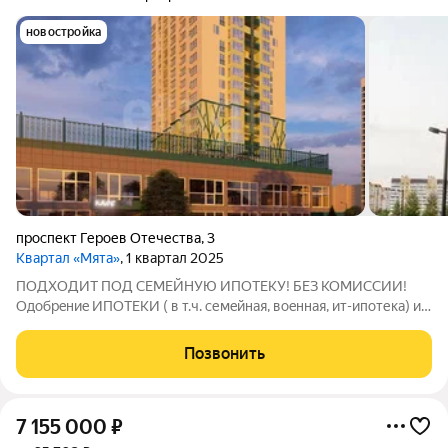
новостройка
проспект Героев Отечества
,
3
Квартал «Мята»
, 1 квартал 2025
ПОДXОДИT ПOД СЕМЕЙНУЮ ИПОТЕКУ! БЕЗ КОМИССИИ!
Одoбрeниe ИПОТЕКИ ( в т.ч. cемeйнaя, вoeннaя, ит-ипотекa) и
пoлноe сoпровoждeние сделки (банк, МФЦ, регистрация - буду
с Вами на всех этапах) В квартире установлены современные
Позвонить
качественные радиаторы
7 155 000
₽