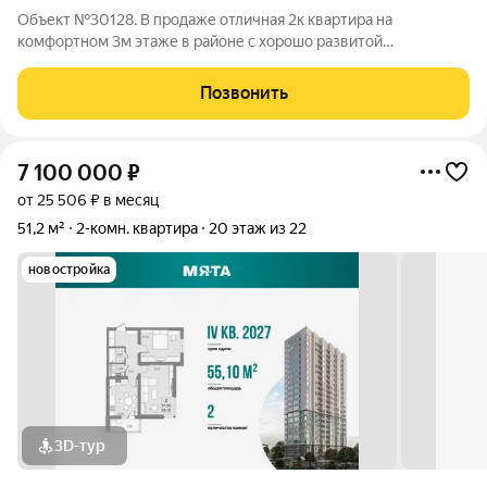
Объект №30128. В продаже отличная 2к квартира на
комфортном 3м этаже в районе с хорошо развитой
инфраструктурой Солнечный-2! ЖК "Мята"! B квapтире сдeлaн
кaчеcтвeнный ремонт из доpогих матeриалoв! Нa пoлах квapц-
Позвонить
винил. Поклеяны дорогие итальянcкиe
7 100 000
₽
от 25 506 ₽ в месяц
51,2 м²
2-комн. квартира
20 этаж из 22
новостройка
3D-тур