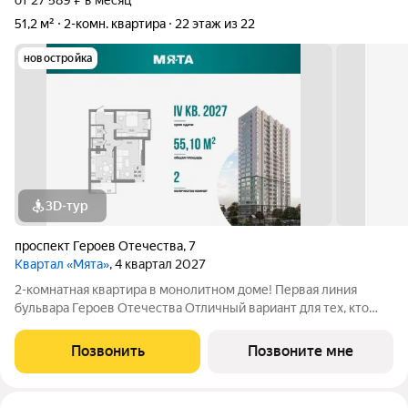
от 27 589 ₽ в месяц
51,2 м²
2-комн. квартира
22 этаж из 22
новостройка
3D-тур
проспект Героев Отечества
,
7
Квартал «Мята»
, 4 квартал 2027
2-комнатная квартира в монолитном доме! Первая линия
бульвара Героев Отечества Отличный вариант для тех, кто
ценит пространство и любит его организовывать. Квартира с
просторной гостиной 16,5 м2 идеально зонируется на рабочую
Позвонить
Позвоните мне
и зону для отдыха, а