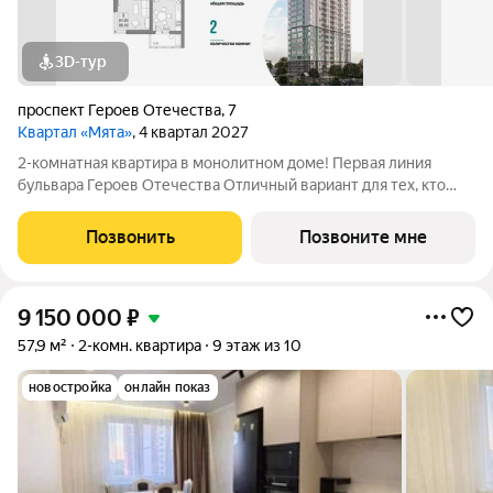
3D-тур
проспект Героев Отечества
,
7
Квартал «Мята»
, 4 квартал 2027
2-комнатная квартира в монолитном доме! Первая линия
бульвара Героев Отечества Отличный вариант для тех, кто
ценит пространство и любит его организовывать. Квартира с
просторной гостиной 16,5 м2 идеально зонируется на рабочую
Позвонить
Позвоните мне
и зону для отдыха, а
9 150 000
₽
57,9 м²
2-комн. квартира
9 этаж из 10
новостройка
онлайн показ