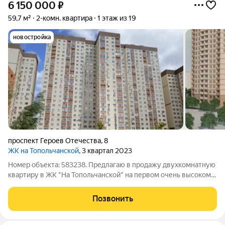
6 150 000
₽
59,7 м²
2-комн. квартира
1 этаж из 19
новостройка
проспект Героев Отечества
,
8
ЖК на Топольчанской
, 3 квартал 2023
Номер объекта: 583238. Предлагаю в продажу двухкомнатную
квартиру в ЖК "На Топольчанской" на первом очень высоком
этаже. Квартира продается без отделки, с установкой
металлической двери, пластиковых окон, радиаторов
Позвонить
отопления, приборов учета. В