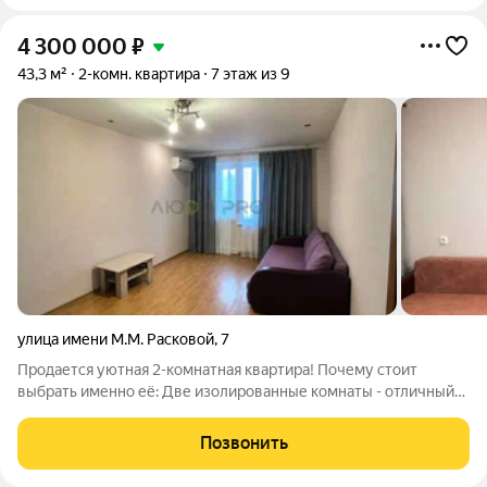
4 300 000
₽
43,3 м²
2-комн. квартира
7 этаж из 9
улица имени М.М. Расковой
,
7
Продается уютная 2-комнатная квартира! Почему стоит
выбрать именно её: Две изолированные комнаты - отличный
вариант для семьи или тех, кто ценит комфорт и удобную
планировку; Дом расположен в тихом, спокойном районе с
Позвонить
развитой инфраструктурой. В