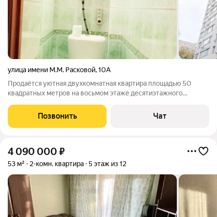
улица имени М.М. Расковой
,
10А
Продаётся уютная двухкомнатная квартира площадью 50
квадратных метров на восьмом этаже десятиэтажного
кирпичного дома, расположенного по адресу: город Саратов,
микрорайон Целинстрой, улица имени Расковой М.М., дом 10а.
Позвонить
Чат
Жилой комплекс отличается
4 090 000
₽
53 м²
2-комн. квартира
5 этаж из 12