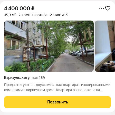
4 400 000
₽
45,3 м²
2-комн. квартира
2 этаж из 5
Барнаульская улица
,
18А
Продается уютная двухкомнатная квартира с изолированными
комнатами в кирпичном доме. Квартира расположена на
втором этаже пятиэтажного здания. Из окон открывается вид
во двор, где есть детская и спортивная площадки. В квартире
Позвонить
выполнен косметический