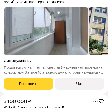
48,1 м²
2-комн. квартира
3 этаж из 10
Омская улица
,
1А
Продается уютная , теплая ,светлая 2-х комнатная квартира на
комфортном 3 этаже 10 этажного дома, который находится на
3 жил участке. В квартире сделан хороший ремонт , частично
остаётся мебель и техника. Рассмотрим любой вид расчёта.
Позвонить
Чат
Приглашаем Вас
3 100 000
₽
42,3 м²
2-комн. квартира
3 этаж из 5