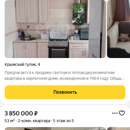
Крымский тупик
,
4
Предлагается к продаже светлая и тёплая двухкомнатная
квартира в кирпичном доме, возведённом в 1964 году. Общая
площадь жилья 45 кв. м, из них 6 кв. м занимает кухня.
Квартира находится на первом этаже пятиэтажного здания,
Позвонить
высота потолков составляет
3 850 000
₽
53 м²
2-комн. квартира
5 этаж из 5