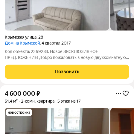
Крымская улица
,
28
Дом на Крымской
, 4 квартал 2017
Код объекта: 2269283. Новое ЭКСКЛЮЗИВНОЕ
ПРЕДЛОЖЕНИЕ! Добро пожаловать в новую двухкомнатную
квартиру с современным и уютным ремонтом! Квартира
оформлена в тёплых и светлых тонах,что придаёт
Позвонить
пространству лёгкость. Обе комнаты изолированы,что
4 600 000
₽
51,4 м²
2-комн. квартира
5 этаж из 17
новостройка