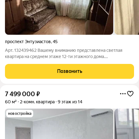
проспект Энтузиастов
,
45
Арт. 132439462 Вашему вниманию представлена светлая
квартира на среднем этаже 12-ти этажного дома.
Функциональная планировка. Просторная кухня - 9 кв.м.
Спальня - 12 кв.м. Зал - - 17 кв.м. Раздельный санузел. Выход на
Позвонить
лоджию из зала. Отличное
7 499 000
₽
60 м²
2-комн. квартира
9 этаж из 14
новостройка