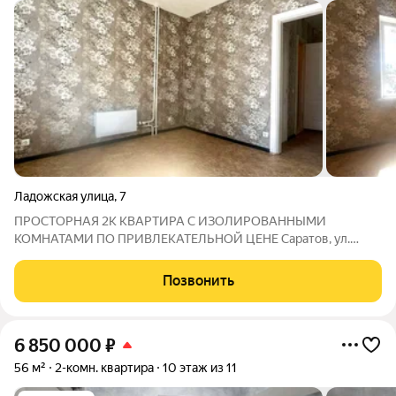
Ладожская улица
,
7
ПРОСТОРНАЯ 2К КВАРТИРА С ИЗОЛИРОВАННЫМИ
КОМНАТАМИ ПО ПРИВЛЕКАТЕЛЬНОЙ ЦЕНЕ Саратов, ул.
Ладожская, 7 Предлагаем вашему вниманию 2к квартиру,
расположенную на 1 этаже 10-ти этажного панельного дома
Позвонить
2021 года постройки. КВАРТИРА общей площадью 57.3 кв
6 850 000
₽
56 м²
2-комн. квартира
10 этаж из 11