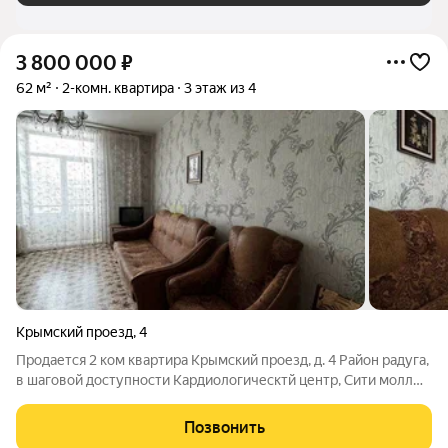
3 800 000
₽
62 м²
2-комн. квартира
3 этаж из 4
Крымский проезд
,
4
Продается 2 ком квартира Крымский проезд, д. 4 Район радуга,
в шаговой доступности Кардиологическтй центр, Сити молл
Квартира расположена на 3м этаже 4 этажного кирпичного
жилого дома. Площадь 62 кв м, комнаты изолированные,
Позвонить
большие, хорошая