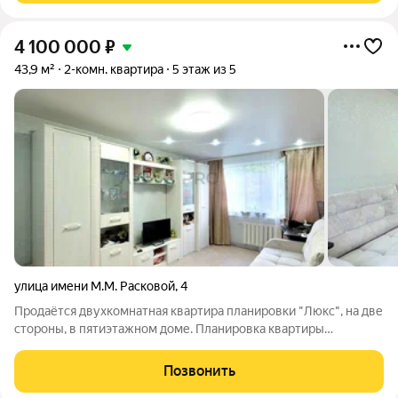
4 100 000
₽
43,9 м²
2-комн. квартира
5 этаж из 5
улица имени М.М. Расковой
,
4
Продаётся двухкомнатная квартира планировки "Люкс", на две
стороны, в пятиэтажном доме. Планировка квартиры
изолированная, состояние отличное, сделан качественный
ремонт. Стены выровнены, новая проводка, натяжные потолки
Позвонить
со встроенными светильниками,