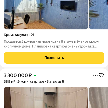
Крымская улица
,
21
Продается 2 комнатная квартира на 8 этаже в 9- ти этажном
кирпичном доме! Планировка квартиры очень удобная: 2
изолированные комнаты, раздельный санузел в плитке,
просторная кухня! Квартира с мебелью , техникой и ремонтом
Позвонить
без износа, в состоянии
3 300 000
₽
38,9 м²
2-комн. квартира
5 этаж из 5