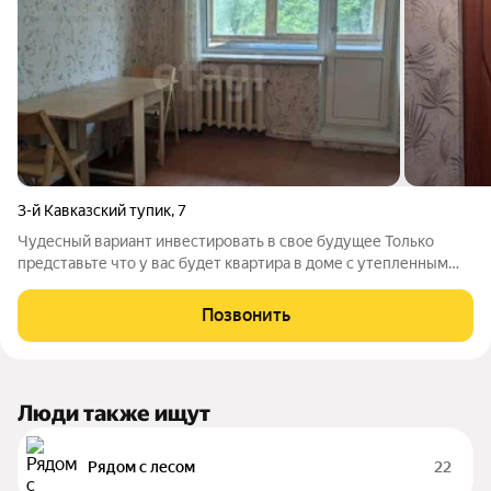
3-й Кавказский тупик
,
7
Чудесный вариант инвестировать в свое будущее Только
представьте что у вас будет квартира в доме с утепленным
фасадом, добрыми соседями, активным тсж, ухоженным
подъездом, в месте с идеальной транспортной развилкой в
Позвонить
любую точку города лучше этой
Люди также ищут
Рядом с лесом
22