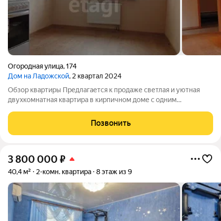
Огородная улица
,
174
Дом на Ладожской
, 2 квартал 2024
Обзор квартиры Предлагается к продаже светлая и уютная
двухкомнатная квартира в кирпичном доме с одним
подъездом, расположенная на 5 этаже 17-этажного здания.
Ключевые особенности квартиры Ремонт: выполнен
Позвонить
социальный ремонт поклеены обои, уложен
3 800 000
₽
40,4 м²
2-комн. квартира
8 этаж из 9