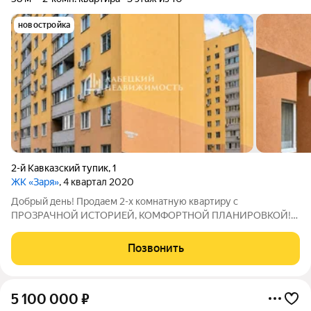
новостройка
2-й Кавказский тупик
,
1
ЖК «Заря»
, 4 квартал 2020
Добрый день! Продаем 2-х комнатную квартиру с
ПРОЗРАЧНОЙ ИСТОРИЕЙ, КОМФОРТНОЙ ПЛАНИРОВКОЙ!
Безопасно и с радостью юридически сопроводим Вашу сделку,
деятельность нашего агентства застрахована на 20 000 000
Позвонить
рублей. Будем рады покупкам с нами и у нас!
5 100 000
₽