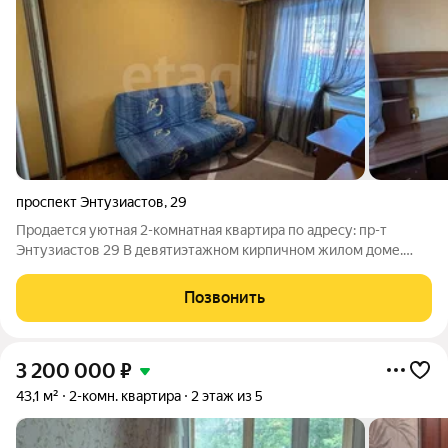
проспект Энтузиастов
,
29
Продается уютная 2-комнатная квартира по адресу: пр-т
Энтузиастов 29 В девятиэтажном кирпичном жилом доме.
Общая площадь квартиры 42,4 м2. Двор тихий, полностью
закрытый ,парковка на территории двора В подъезде
Позвонить
запланирована замена лифта. В шаговой
3 200 000
₽
43,1 м²
2-комн. квартира
2 этаж из 5