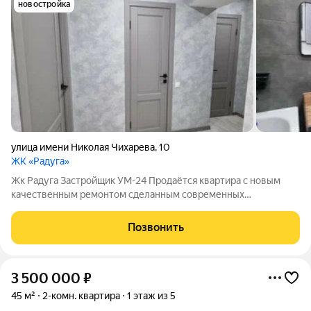
новостройка
улица имени Николая Чихарева
,
10
ЖК «Радуга»
Жк Радуга Застройщик УМ-24 Продаётся квартира с новым
качественным ремонтом сделанным современных
материалов. Застекленная лоджия. В квартире на две стороны,
не угловая, санузел раздельный в керамограните.
Позвонить
Качественные межкомнатные двери.
3 500 000
₽
45 м²
2-комн. квартира
1 этаж из 5