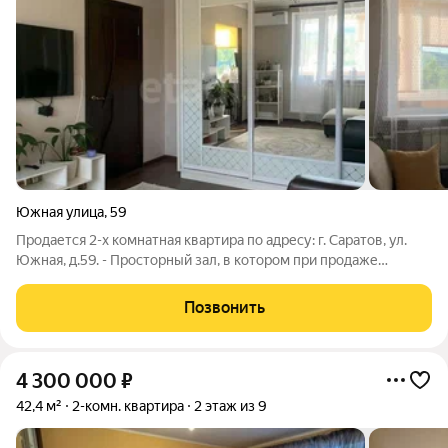
Южная улица
,
59
Продается 2-х комнатная квартира по адресу: г. Саратов, ул.
Южная, д.59. - Просторный зал, в котором при продаже
остается диван. Выведено и подключено ТВ и интернет, есть
возможность подключить wi-fi роутер. Из зала имеется выход
Позвонить
на расширенный
4 300 000
₽
42,4 м²
2-комн. квартира
2 этаж из 9