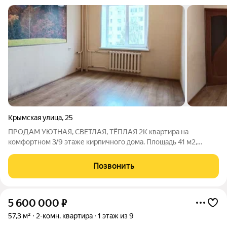
Крымская улица
,
25
ПРОДАМ УЮТНАЯ, СВЕТЛАЯ, ТЁПЛАЯ 2К квартира на
комфортном 3/9 этаже кирпичного дома. Площадь 41 м2,
комнаты ИЗОЛИРОВАННЫЕ!!! Окна в тихий двор, придомовая
территория благоустроена, современная детская площадка.
Позвонить
Развитая инфраструктура: детские сады,
5 600 000
₽
57,3 м²
2-комн. квартира
1 этаж из 9