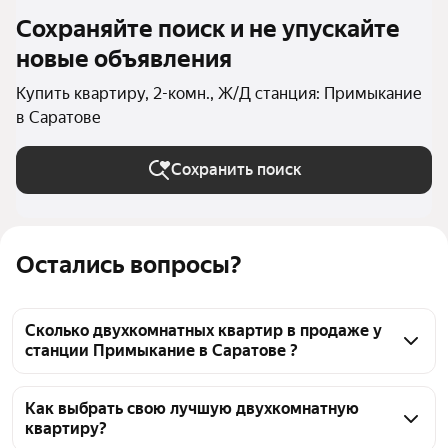
Сохраняйте поиск и не упускайте
новые объявления
Купить квартиру, 2-комн., Ж/Д станция: Примыкание
в Саратове
Сохранить поиск
Остались вопросы?
Сколько двухкомнатных квартир в продаже у
станции Примыкание в Саратове ?
На Яндекс Недвижимости в продаже у станции 
Примыкание в Саратове 68 двухкомнатных 
Как выбрать свою лучшую двухкомнатную
квартиру?
квартир, из них 2 объявления от собственников, 66 